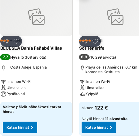
ja ajanviete: Sillä aikaa kun aikuiset uivat ulkoaltaassa, voivat lapse
tarjoavat suojaa auringolta. Allas- ja snackbaarissa tarjoillaan virkis
pöytätennis ja darts sekä lisämaksusta biljardi. Aikuisille järjestetään
ravintola, baari ja aulabaari. Majoituksessa on mahdollisuus varata my
valikoima alkoholipitoisia ja alkoholittomia juomia. Asiakkaille tarjoillaan
hotelli tarjoaa naposteltavia. Luottokortit: Seuraavat luottokortit h
Lisää suosikkeihin
Lisää suosikkeihin
Hotelli
Hotelli
3 Tähtiluokitus
4 Tähtiluokitus
Jaa
Jaa
BLUESEA Bahía Fañabé Villas
Sol Tenerife
7,7
6,9
Hyvä
(
5 309 arviota
)
(
16 299 arviota
)
Costa Adeje, Espanja
Playa de las Américas, 0.7 km
kohteesta Keskusta
Ilmainen Wi-Fi
Ilmainen Wi-Fi
Uima-allas
Uima-allas
Pysäköinti
Kylpylä
Katso hinnat
Katso hinnat
Valitse päivät nähdäksesi tarkat
122 €
alkaen
hinnat
Näytä hinnat
11 sivustolta
Katso hinnat
Katso hinnat