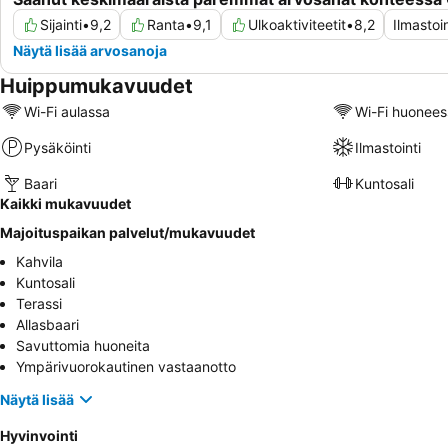
Sijainti
•
9,2
Ranta
•
9,1
Ulkoaktiviteetit
•
8,2
Ilmastoin
Näytä lisää arvosanoja
Huippumukavuudet
Wi-Fi aulassa
Wi-Fi huonees
Pysäköinti
Ilmastointi
Baari
Kuntosali
Kaikki mukavuudet
Majoituspaikan palvelut/mukavuudet
Kahvila
Kuntosali
Terassi
Allasbaari
Savuttomia huoneita
Ympärivuorokautinen vastaanotto
Näytä lisää
Hyvinvointi