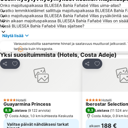
Onko majoituspaikassa BLUESEA Bahía Fañabé Villas uima-allas?
Ovatko lemmikkieläimet sallittuja majoituspaikassa BLUESEA Bahía F
Onko majoituspaikassa BLUESEA Bahía Fañabé Villas pysäköintiä saa
Mihin aikaan majoituspaikassa BLUESEA Bahía Fañabé Villas on sisää
Missä BLUESEA Bahía Fañabé Villas sijaitsee?
Näytä lisää
Varaussivustoilta saamamme hinnat ja saatavuus muuttuvat jatkuvasti. T
tarjousta kuin trivagosta.
Yksi suosituimmista (Hotels, Costa Adeje)
Lisää suosikkeihin
Lisää suosikkei
Jaa
Jaa
Hotelli
Hotelli
4 Tähtiluokitus
5 Tähtiluokitus
Guayarmina Princess
Iberostar Selection
8,9
9,3
Loistava
(
9 122 arviota
)
Loistava
(
11 524 arv
Costa Adeje, 1.0 km kohteesta Keskusta
Costa Adeje, 0.9 km k
Valitse päivät nähdäksesi tarkat
188 €
alkaen