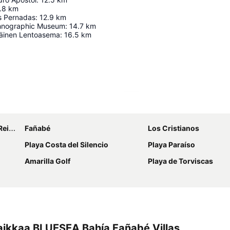
.8
km
os Pernadas
:
12.9
km
thnographic Museum
:
14.7
km
eläinen Lentoasema
:
16.5
km
Laajenna kartta
ofía
Fañabé
Los Cristianos
Playa Costa del Silencio
Playa Paraíso
Amarilla Golf
Playa de Torviscas
aikkaa BLUESEA Bahía Fañabé Villas