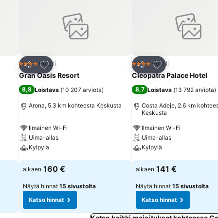
t polskutella kahluualtaassa. Aurinkoterassin päivänvarjot ja mukavat l
täviä juomia. Lomakeskuksen sisäliikuntavaihtoehtoina ovat kuntosalihar
 viihdeohjelmaa. Ravintolapalvelut: Ravintolatiloihin ja -palveluihin ku
ös all inclusive -paketti. Lisäetuina all inclusive -pakettiin kuuluu 
 herkullinen ja runsas buffetti niin aamiaisella, lounaalla kuin illallisell
yväksytään maksuvälineinä: Visa ja MasterCard.
Lisää suosikkeihin
Lisää suosikkeihin
Hotelli
Hotelli
4 Tähtiluokitus
4 Tähtiluokitus
Jaa
Jaa
Gran Oasis Resort
Cleopatra Palace Hotel
8,8
8,7
Loistava
(
10 207 arviota
)
Loistava
(
13 792 arviota
)
Arona, 5.3 km kohteesta Keskusta
Costa Adeje, 2.6 km kohtee
Keskusta
Ilmainen Wi-Fi
Ilmainen Wi-Fi
Uima-allas
Uima-allas
Kylpylä
Kylpylä
Katso hinnat
Katso hinnat
160 €
141 €
alkaen
alkaen
Näytä hinnat
15 sivustolta
Näytä hinnat
15 sivustolta
Katso hinnat
Katso hinnat
Katso kaikki majoitukset kohteessa C