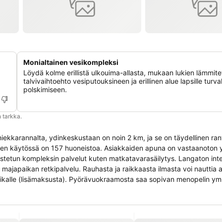
Monialtainen vesikompleksi
Löydä kolme erillistä ulkouima-allasta, mukaan lukien lämmite
talvivaihtoehto vesiputouksineen ja erillinen alue lapsille turva
polskimiseen.
 tarkka.
 hiekkarannalta, ydinkeskustaan on noin 2 km, ja se on täydellinen ranta
kaiden käytössä on 157 huoneistoa. Asiakkaiden apuna on vastaanoton 
ustetun kompleksin palvelut kuten matkatavarasäilytys. Langaton int
 majapaikan retkipalvelu. Rauhasta ja raikkaasta ilmasta voi nauttia a
ikalle (lisämaksusta). Pyörävuokraamosta saa sopivan menopelin ym
ne, ja hyvästä sisäilmasta huolehtii ilmastointilaite. Näköalan uima-
ssa osassa huoneita. Huoneissa on vuodesohva. Arvotavarat voi säily
jääkaappi. Asiakkaille on myös silitysvälineet. Lisäksi käytössä ovat
tyisesti kylpyhuoneissa kosmetiikkatuotteet ja valikoiman käsipyyhkei