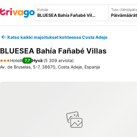
Kohde
Tulo-/lähtöpäi
Päivämäärät
Katso kaikki majoitukset kohteessa Costa Adeje
BLUESEA Bahía Fañabé Villas
Hotelli
Hyvä
(
5 309 arviota
)
7,7
3 Tähtiluokitus
Av. de Bruselas, 5-7, 38670, Costa Adeje, Espanja