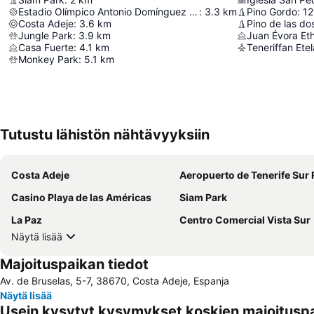
Estadio Olímpico Antonio Domínguez Alfonso
:
3.3
km
Pino Gordo
:
12
Costa Adeje
:
3.6
km
Pino de las d
Jungle Park
:
3.9
km
Juan Évora E
Casa Fuerte
:
4.1
km
Teneriffan Et
Monkey Park
:
5.1
km
Tutustu lähistön nähtävyyksiin
Costa Adeje
Aeropuerto de Tenerife Sur Reina S
Casino Playa de las Américas
Siam Park
La Paz
Centro Comercial Vista Sur
Näytä lisää
Majoituspaikan tiedot
Av. de Bruselas, 5-7, 38670, Costa Adeje, Espanja
Näytä lisää
Usein kysytyt kysymykset koskien majoitusp