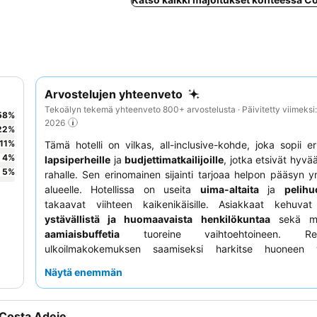
Arvostelujen yhteenveto
Tekoälyn tekemä yhteenveto 800+ arvostelusta · Päivitetty viimeksi
58
%
2026
22
%
11
%
Tämä hotelli on vilkas, all-inclusive-kohde, joka sopii er
4
%
lapsiperheille
ja
budjettimatkailijoille
, jotka etsivät hyvä
5
%
rahalle. Sen erinomainen sijainti tarjoaa helpon pääsyn y
alueelle. Hotellissa on useita
uima-altaita
ja
pelihu
takaavat viihteen kaikenikäisille. Asiakkaat kehuvat 
ystävällistä ja huomaavaista henkilökuntaa
sekä mon
aamiaisbuffetia
tuoreine vaihtoehtoineen. Rent
ulkoilmakokemuksen saamiseksi harkitse huoneen v
terassilla tai parvekkeella
, joista joistakin on pääsy y
Näytä enemmän
kattoterassille ja merinäköala.
 Costa Adeje