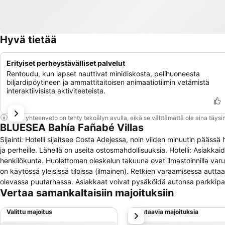
Hyvä tietää
Erityiset perheystävälliset palvelut
Rentoudu, kun lapset nauttivat minidiskosta, pelihuoneesta
biljardipöytineen ja ammattitaitoisen animaatiotiimin vetämistä
interaktiivisista aktiviteeteista.
Tämä yhteenveto on tehty tekoälyn avulla, eikä se välttämättä ole aina täysin
BLUESEA Bahía Fañabé Villas
Sijainti: Hotelli sijaitsee Costa Adejessa, noin viiden minuutin päässä
ja perheille. Lähellä on useita ostosmahdollisuuksia. Hotelli: Asiak
henkilökunta. Huolettoman oleskelun takuuna ovat ilmastoinnilla var
on käytössä yleisissä tiloissa (ilmainen). Retkien varaamisessa auttaa
olevassa puutarhassa. Asiakkaat voivat pysäköidä autonsa parkkipa
Vertaa samankaltaisiin majoituksiin
tutustumista varten. Huonevarustus: Huoneissa on olohuone ja kylpyhuo
asiakkaille tarjoava parveke tai terassi on vakiovarustus suurimma
Valittu majoitus
Vastaavia majoituksia
seuraava
vastaan annettavassa tallekelokerossa. Perusvarustukseen kuuluu mini
televisio. Kylpyhuoneissa on hiustenkuivaaja. Asiakkaat nauttivat eri