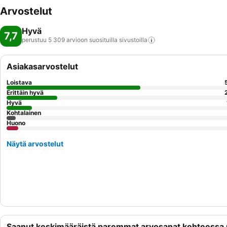
Arvostelut
Hyvä
7,7
perustuu 5 309 arvioon suosituilla
sivustoilla
Asiakasarvostelut
Loistava
Erittäin hyvä
Hyvä
Kohtalainen
Huono
Näytä arvostelut
Saanut keskimääräistä paremmat arvosanat kohteessa