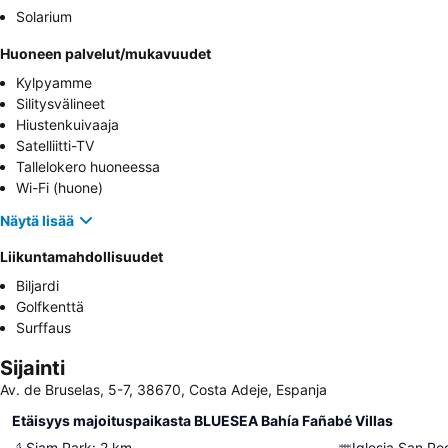
Solarium
Huoneen palvelut/mukavuudet
Kylpyamme
Silitysvälineet
Hiustenkuivaaja
Satelliitti-TV
Tallelokero huoneessa
Wi-Fi (huone)
Näytä lisää
Liikuntamahdollisuudet
Biljardi
Golfkenttä
Surffaus
Sijainti
Av. de Bruselas, 5-7, 38670, Costa Adeje, Espanja
Etäisyys majoituspaikasta BLUESEA Bahía Fañabé Villas
Siam Park
:
2
km
Iglesia San Pe