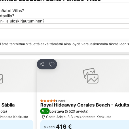
añabé Villas?
tavilla?
n- ja uloskirjautuminen?
ämä tarkoittaa sitä, että et välttämättä aina löydä varaussivustolta täsmälleen
hin
Lisää suosikkeihin
Jaa
Hotelli
5 Tähtiluokitus
 Sábila
Royal Hideaway Corales Beach - Adults
9,5
iota
)
Loistava
(
5 520 arviota
)
ohteesta Keskusta
Costa Adeje, 3.3 km kohteesta Keskusta
416 €
alkaen