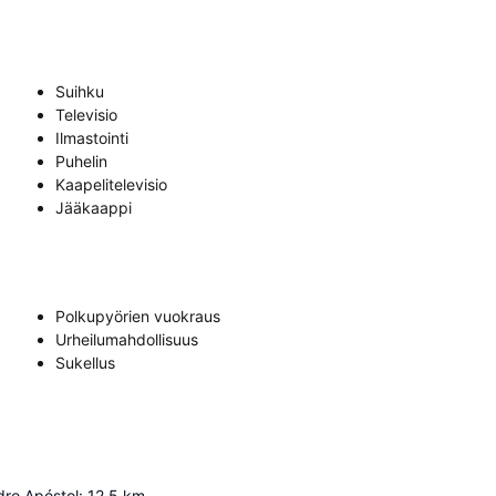
Suihku
Televisio
Ilmastointi
Puhelin
Kaapelitelevisio
Jääkaappi
Polkupyörien vuokraus
Urheilumahdollisuus
Sukellus
dro Apóstol
:
12.5
km