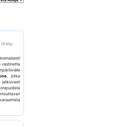
: 29 May
inomaisesti
ä vastinetta
mpäröivälle
one
, jotka
jatkuvasti
ipuolista
outtavan
araamista
ksityiselle