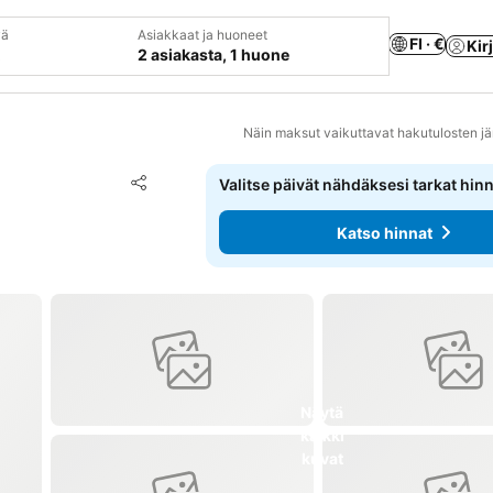
vä
Asiakkaat ja huoneet
FI · €
Kir
2 asiakasta, 1 huone
Näin maksut vaikuttavat hakutulosten jä
Lisää suosikkeihin
Valitse päivät nähdäksesi tarkat hin
Jaa
Katso hinnat