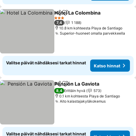
Hotel La Colombina
Jaa
Lisää suosikkeihin
3 Tähtiluokitus
7,4
1 188
10.8 km kohteesta Playa de Santiago
Superior-huoneet omalla parvekkeella
Valitse päivät nähdäksesi tarkat hinnat
Katso hinnat
Pensión La Gaviota
Jaa
Lisää suosikkeihin
8,4
Erittäin hyvä
573
0.1 km kohteesta Playa de Santiago
Aito kalastajakyläkokemus
Valitse päivät nähdäksesi tarkat hinnat