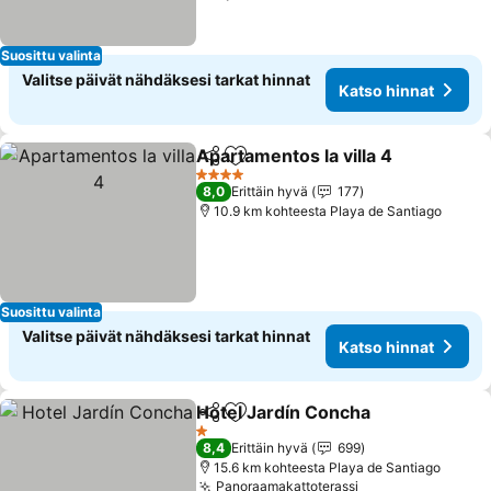
Suosittu valinta
Valitse päivät nähdäksesi tarkat hinnat
Katso hinnat
Apartamentos la villa 4
Jaa
Lisää suosikkeihin
4 Tähtiluokitus
8,0
Erittäin hyvä
177
10.9 km kohteesta Playa de Santiago
Suosittu valinta
Valitse päivät nähdäksesi tarkat hinnat
Katso hinnat
Hotel Jardín Concha
Jaa
Lisää suosikkeihin
1 Tähtiluokitus
8,4
Erittäin hyvä
699
15.6 km kohteesta Playa de Santiago
Panoraamakattoterassi