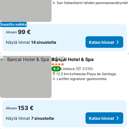
San Sebastianin lahden panoraamanäkymät
Suosittu valinta
99 €
Alkaen
Näytä hinnat
14 sivustolta
Katso hinnat
Bancal Hotel & Spa
Jaa
Lisää suosikkeihin
4 Tähtiluokitus
9,0
Loistava
2 010
12.3 km kohteesta Playa de Santiago
Larrifen signature-gastronomia
153 €
Alkaen
Näytä hinnat
7 sivustolta
Katso hinnat