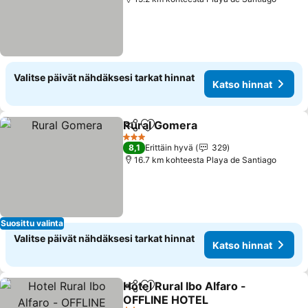
Valitse päivät nähdäksesi tarkat hinnat
Katso hinnat
Rural Gomera
Jaa
Lisää suosikkeihin
3 Tähtiluokitus
8,1
Erittäin hyvä
329
16.7 km kohteesta Playa de Santiago
Suosittu valinta
Valitse päivät nähdäksesi tarkat hinnat
Katso hinnat
Hotel Rural Ibo Alfaro -
Jaa
Lisää suosikkeihin
OFFLINE HOTEL