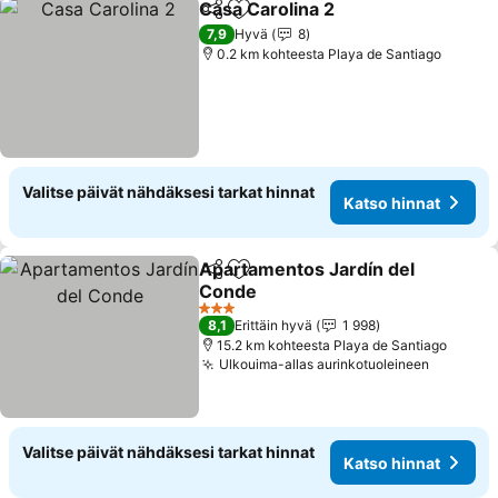
Casa Carolina 2
Jaa
Lisää suosikkeihin
7,9
Hyvä
8
0.2 km kohteesta Playa de Santiago
Valitse päivät nähdäksesi tarkat hinnat
Katso hinnat
Apartamentos Jardín del
Jaa
Lisää suosikkeihin
Conde
3 Tähtiluokitus
8,1
Erittäin hyvä
1 998
15.2 km kohteesta Playa de Santiago
Ulkouima-allas aurinkotuoleineen
Valitse päivät nähdäksesi tarkat hinnat
Katso hinnat