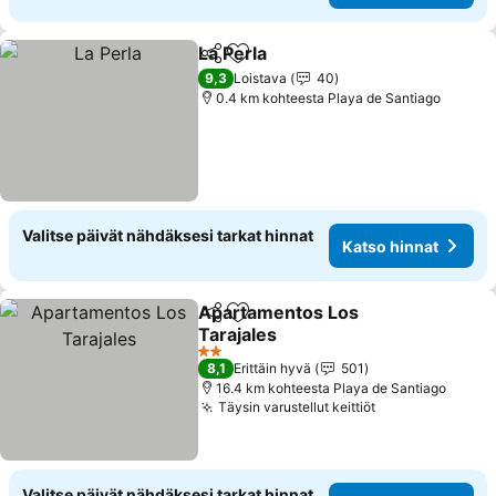
La Perla
Jaa
Lisää suosikkeihin
9,3
Loistava
40
0.4 km kohteesta Playa de Santiago
Valitse päivät nähdäksesi tarkat hinnat
Katso hinnat
Apartamentos Los
Jaa
Lisää suosikkeihin
Tarajales
2 Tähtiluokitus
8,1
Erittäin hyvä
501
16.4 km kohteesta Playa de Santiago
Täysin varustellut keittiöt
Valitse päivät nähdäksesi tarkat hinnat