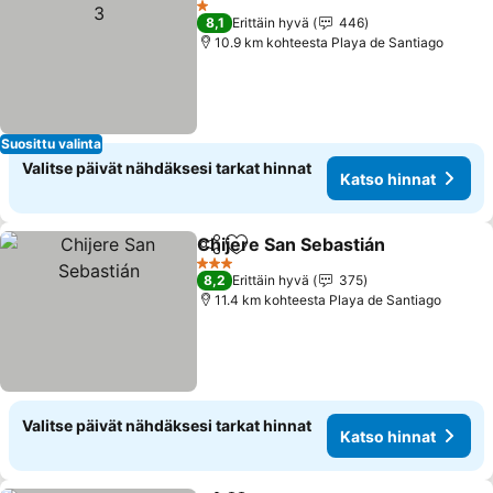
1 Tähtiluokitus
8,1
Erittäin hyvä
446
10.9 km kohteesta Playa de Santiago
Suosittu valinta
Valitse päivät nähdäksesi tarkat hinnat
Katso hinnat
Chijere San Sebastián
Jaa
Lisää suosikkeihin
3 Tähtiluokitus
8,2
Erittäin hyvä
375
11.4 km kohteesta Playa de Santiago
Valitse päivät nähdäksesi tarkat hinnat
Katso hinnat