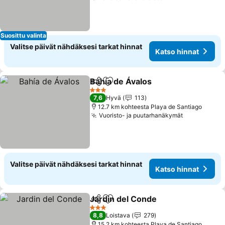
Suosittu valinta
Valitse päivät nähdäksesi tarkat hinnat
Katso hinnat
Bahía de Ávalos
Jaa
Lisää suosikkeihin
3 Tähtiluokitus
7,6
Hyvä
113
12.7 km kohteesta Playa de Santiago
Vuoristo- ja puutarhanäkymät
Valitse päivät nähdäksesi tarkat hinnat
Katso hinnat
Jardin del Conde
Jaa
Lisää suosikkeihin
3 Tähtiluokitus
8,8
Loistava
279
15.2 km kohteesta Playa de Santiago