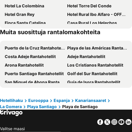
Hotel La Colombina
Hotel Torre Del Conde
Hotel Gran Rey
Hotel Rural Ibo Alfaro - OFFLINE HOTEL
Finca Santa Catalina
Casa Rural Los Helechos
Muita suosittuja rantalomakohteita
Jardin Las Hayas
Hotel Rural Villa Hermigua
Los Telares
Hotel Jardín Concha
Puerto de la Cruz Rantahotellit
Playa de las Américas Rantahotellit
Hotel Rural Triana
Tamahuche Hotel Rural
Costa Adeje Rantahotellit
Adeje Rantahotellit
Hotel Playa Calera
Apartamentos Martell
Arona Rantahotellit
Los Cristianos Rantahotellit
Apartment Izcague Castilla
Apartamentos Santa Ana
Puerto Santiago Rantahotellit
Golf del Sur Rantahotellit
Jardin del Conde
Apartamentos Jardín del Conde
San Miguel de Abona Rantahotellit
Guía de Isora Rantahotellit
Casa Creativa
Goyo Gomera Apartments
Costa del Silencio Rantahotellit
Playa de Fanabé Rantahotellit
Los Gigantes Rantahotellit
Santa Úrsula Rantahotellit
Hotellihaku
Eurooppa
Espanja
Kanariansaaret
La Gomera
Playa Santiago
Playa de Santiago
Los Realejos Rantahotellit
El Médano Rantahotellit
San Sebastián de La Gomera Rantahotellit
Fuencaliente Rantahotellit
Facebook
Twitter
Insta
Yo
Granadilla de Abona Rantahotellit
Icod de los Vinos Rantahotellit
Valitse maasi