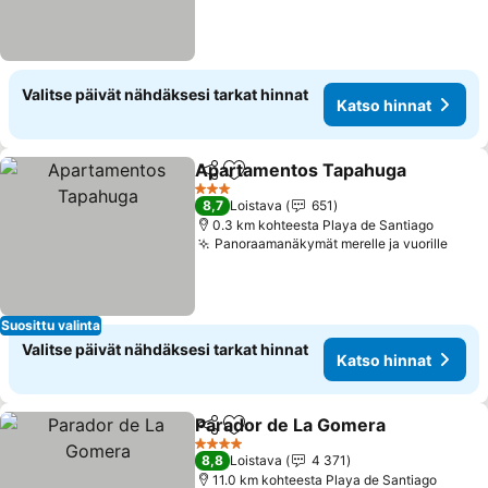
Valitse päivät nähdäksesi tarkat hinnat
Katso hinnat
Apartamentos Tapahuga
Jaa
Lisää suosikkeihin
3 Tähtiluokitus
8,7
Loistava
651
0.3 km kohteesta Playa de Santiago
Panoraamanäkymät merelle ja vuorille
Suosittu valinta
Valitse päivät nähdäksesi tarkat hinnat
Katso hinnat
Parador de La Gomera
Jaa
Lisää suosikkeihin
4 Tähtiluokitus
8,8
Loistava
4 371
11.0 km kohteesta Playa de Santiago