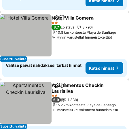
Katso hinnat
Hotel Villa Gomera
Jaa
Lisää suosikkeihin
2 Tähtiluokitus
8,7
Loistava
3 796
10.8 km kohteesta Playa de Santiago
Hyvin varustellut huoneistokeittiöt
Suosittu valinta
Valitse päivät nähdäksesi tarkat hinnat
Katso hinnat
Apartamentos Checkin
Jaa
Lisää suosikkeihin
Laurisilva
2 Tähtiluokitus
6,9
1 339
15.2 km kohteesta Playa de Santiago
Varusteltu keittokomero huoneistoissa
Suosittu valinta