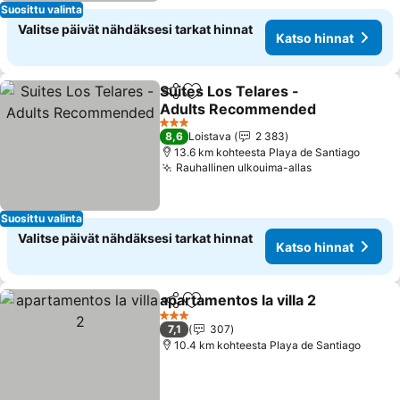
Suosittu valinta
Valitse päivät nähdäksesi tarkat hinnat
Katso hinnat
Suites Los Telares -
Jaa
Lisää suosikkeihin
Adults Recommended
3 Tähtiluokitus
8,6
Loistava
2 383
13.6 km kohteesta Playa de Santiago
Rauhallinen ulkouima-allas
Suosittu valinta
Valitse päivät nähdäksesi tarkat hinnat
Katso hinnat
apartamentos la villa 2
Jaa
Lisää suosikkeihin
3 Tähtiluokitus
7,1
307
10.4 km kohteesta Playa de Santiago