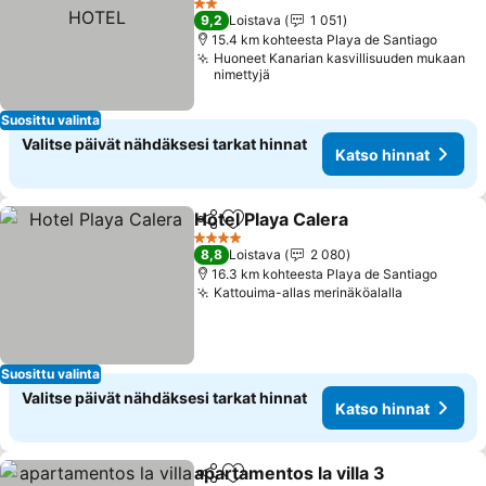
2 Tähtiluokitus
9,2
Loistava
1 051
15.4 km kohteesta Playa de Santiago
Huoneet Kanarian kasvillisuuden mukaan
nimettyjä
Suosittu valinta
Valitse päivät nähdäksesi tarkat hinnat
Katso hinnat
Hotel Playa Calera
Jaa
Lisää suosikkeihin
4 Tähtiluokitus
8,8
Loistava
2 080
16.3 km kohteesta Playa de Santiago
Kattouima-allas merinäköalalla
Suosittu valinta
Valitse päivät nähdäksesi tarkat hinnat
Katso hinnat
apartamentos la villa 3
Jaa
Lisää suosikkeihin