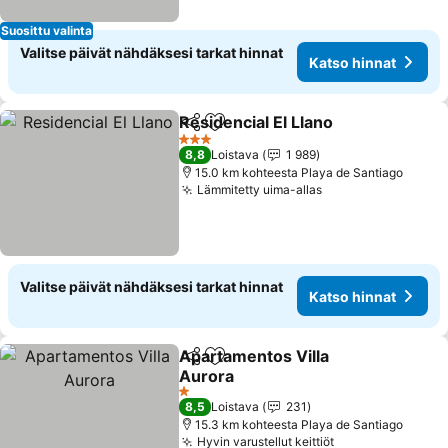
Suosittu valinta
Valitse päivät nähdäksesi tarkat hinnat
Katso hinnat
Residencial El Llano
Jaa
Lisää suosikkeihin
3 Tähtiluokitus
8,8
Loistava
1 989
15.0 km kohteesta Playa de Santiago
Lämmitetty uima-allas
Valitse päivät nähdäksesi tarkat hinnat
Katso hinnat
Apartamentos Villa
Jaa
Lisää suosikkeihin
Aurora
1 Tähtiluokitus
8,5
Loistava
231
15.3 km kohteesta Playa de Santiago
Hyvin varustellut keittiöt