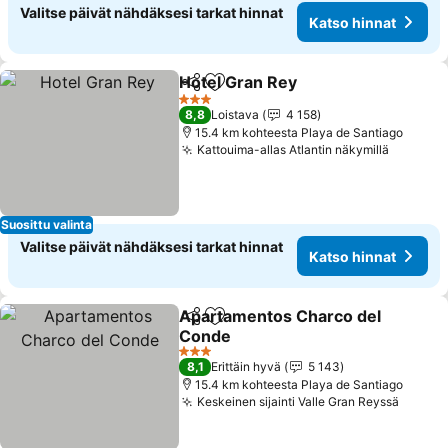
Valitse päivät nähdäksesi tarkat hinnat
Katso hinnat
Hotel Gran Rey
Jaa
Lisää suosikkeihin
3 Tähtiluokitus
8,8
Loistava
4 158
15.4 km kohteesta Playa de Santiago
Kattouima-allas Atlantin näkymillä
Suosittu valinta
Valitse päivät nähdäksesi tarkat hinnat
Katso hinnat
Apartamentos Charco del
Jaa
Lisää suosikkeihin
Conde
3 Tähtiluokitus
8,1
Erittäin hyvä
5 143
15.4 km kohteesta Playa de Santiago
Keskeinen sijainti Valle Gran Reyssä