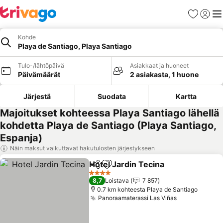
Suosikit
Kirjaud
Val
Kohde
Playa de Santiago, Playa Santiago
Tulo-/lähtöpäivä
Asiakkaat ja huoneet
Päivämäärät
2 asiakasta, 1 huone
Järjestä
Suodata
Kartta
Majoitukset kohteessa Playa Santiago lähellä
kohdetta Playa de Santiago (Playa Santiago,
Espanja)
Näin maksut vaikuttavat hakutulosten järjestykseen
Hotel Jardin Tecina
Jaa
Lisää suosikkeihin
4 Tähtiluokitus
8,7
Loistava
7 857
0.7 km kohteesta Playa de Santiago
Panoraamaterassi Las Viñas