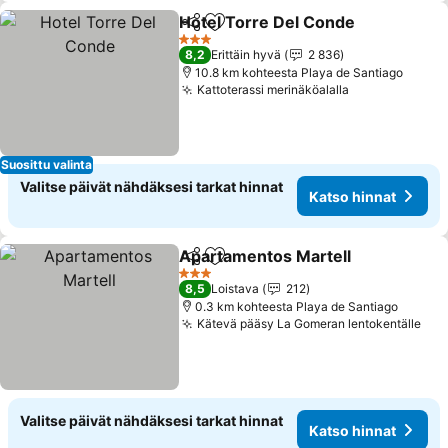
Hotel Torre Del Conde
Jaa
Lisää suosikkeihin
3 Tähtiluokitus
8,2
Erittäin hyvä
2 836
10.8 km kohteesta Playa de Santiago
Kattoterassi merinäköalalla
Suosittu valinta
Valitse päivät nähdäksesi tarkat hinnat
Katso hinnat
Apartamentos Martell
Jaa
Lisää suosikkeihin
3 Tähtiluokitus
8,5
Loistava
212
0.3 km kohteesta Playa de Santiago
Kätevä pääsy La Gomeran lentokentälle
Valitse päivät nähdäksesi tarkat hinnat
Katso hinnat