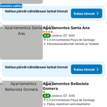
Suosittu valinta
Valitse päivät nähdäksesi tarkat hinnat
Katso hinnat
Apartamentos Santa Ana
Jaa
Lisää suosikkeihin
4 Tähtiluokitus
8,8
Loistava
364
0.5 km kohteesta Playa de Santiago
Panoraamanäkymät merelle ja Teidelle
Valitse päivät nähdäksesi tarkat hinnat
Katso hinnat
Apartamentos Bellavista
Jaa
Lisää suosikkeihin
Gomera
1 Tähtiluokitus
8,9
Loistava
309
0.5 km kohteesta Playa de Santiago
Pääsy merellisiin aktiviteetteihin