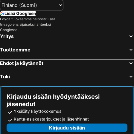
Playa Santiago Rantahotellit
Playa Paraiso Rantahotellit
La Caleta Rantahotellit
Arico Rantahotellit
Lisää Googleen
San Eugenio Alto Rantahotellit
Valle Gran Rey Rantahotellit
Löydä tuloksemme helposti: lisää
trivago ensisijaiseksi lähteeksi
Los Silos Rantahotellit
Puerto Naos Rantahotellit
Googlessa.
Yritys
Los Cancajos Rantahotellit
Santa Cruz de la Palma Rantahotellit
Vilaflor Rantahotellit
Hermigua Rantahotellit
Tuotteemme
Las Caletillas Rantahotellit
Brenja Baja Rantahotellit
Santiago del Teide Rantahotellit
Garachico Rantahotellit
Ehdot ja käytännöt
Los Abrigos Rantahotellit
La Orotava Rantahotellit
Tuki
Los Llanos de Aridane Rantahotellit
Buenavista del Norte Rantahotellit
Kirjaudu sisään hyödyntääksesi
jäsenedut
Yksilöity käyttökokemus
Kanta-asiakastarjoukset ja jäsenhinnat
Kirjaudu sisään