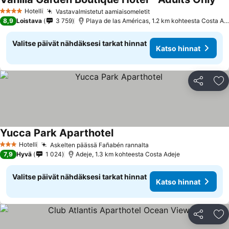
Hotelli
Vastavalmistetut aamiaisomeletit
4 Tähtiluokitus
8,9
Loistava
3 759
Playa de las Américas, 1.2 km kohteesta Costa Adeje
Valitse päivät nähdäksesi tarkat hinnat
Katso hinnat
Jaa
Li
Yucca Park Aparthotel
Hotelli
Askelten päässä Fañabén rannalta
3 Tähtiluokitus
7,9
Hyvä
1 024
Adeje, 1.3 km kohteesta Costa Adeje
Valitse päivät nähdäksesi tarkat hinnat
Katso hinnat
Jaa
Li