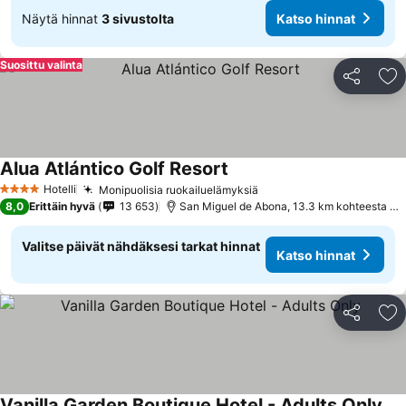
Näytä hinnat
3 sivustolta
Katso hinnat
Suosittu valinta
Jaa
Li
Alua Atlántico Golf Resort
Hotelli
Monipuolisia ruokailuelämyksiä
4 Tähtiluokitus
8,0
Erittäin hyvä
13 653
San Miguel de Abona, 13.3 km kohteesta Costa Adeje
Valitse päivät nähdäksesi tarkat hinnat
Katso hinnat
Jaa
Li
Vanilla Garden Boutique Hotel - Adults Only