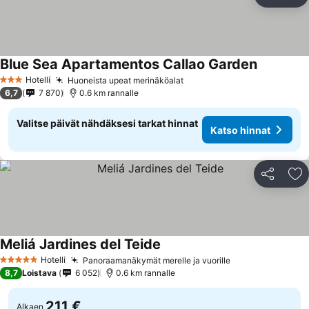
Jaa
Li
Blue Sea Apartamentos Callao Garden
Hotelli
Huoneista upeat merinäköalat
3 Tähtiluokitus
6,7
7 870
0.6 km rannalle
Valitse päivät nähdäksesi tarkat hinnat
Katso hinnat
Jaa
Li
Meliá Jardines del Teide
Hotelli
Panoraamanäkymät merelle ja vuorille
5 Tähtiluokitus
8,7
Loistava
6 052
0.6 km rannalle
211 €
Alkaen