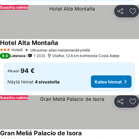
Suosittu valinta
Jaa
Li
Hotel Alta Montaña
Hotelli
Ulkouima-allas maisemanäkymillä
3 Tähtiluokitus
9,0
Loistava
1 203
Vilaflor, 12.6 km kohteesta Costa Adeje
94 €
Alkaen
Näytä hinnat
4 sivustolta
Katso hinnat
Suosittu valinta
Jaa
Li
Gran Meliá Palacio de Isora