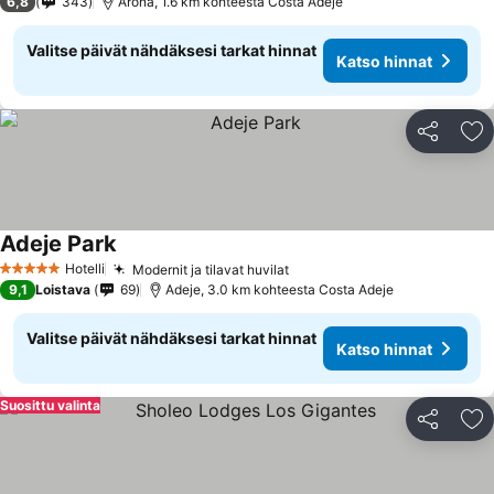
6,8
343
Arona, 1.6 km kohteesta Costa Adeje
Valitse päivät nähdäksesi tarkat hinnat
Katso hinnat
Jaa
Li
Adeje Park
Hotelli
Modernit ja tilavat huvilat
5 Tähtiluokitus
9,1
Loistava
69
Adeje, 3.0 km kohteesta Costa Adeje
Valitse päivät nähdäksesi tarkat hinnat
Katso hinnat
Suosittu valinta
Jaa
Li