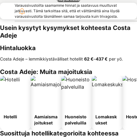
Varaussivustoilta saamamme hinnat ja saatavuus muuttuvat
jatkuvasti. Tämä tarkoittaa sitä, että et välttämättä aina löydä
varaussivustolta täsmälleen samaa tarjousta kuin trivagosta.
Usein kysytyt kysymykset kohteesta Costa
Adeje
Hintaluokka
Costa Adeje – lemmikkiystävälliset hotellit
‎62 €
–
‎437 €
per yö.
Costa Adeje: Muita majoituksia
Hotelli
Aamiaisma
Huoneisto
Lomakesk
Hoste
joitukset
palveluilla
ukset
Suosittuja hotellikategorioita kohteessa