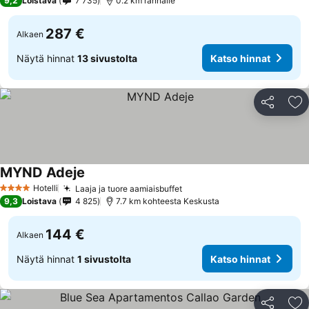
9,2
Loistava
7 735
0.2 km rannalle
287 €
Alkaen
Näytä hinnat
13 sivustolta
Katso hinnat
Jaa
Li
MYND Adeje
Hotelli
Laaja ja tuore aamiaisbuffet
4 Tähtiluokitus
9,3
Loistava
4 825
7.7 km kohteesta Keskusta
144 €
Alkaen
Näytä hinnat
1 sivustolta
Katso hinnat