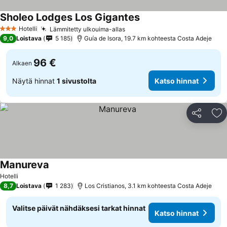
Sholeo Lodges Los Gigantes
Hotelli
Lämmitetty ulkouima-allas
3 Tähtiluokitus
9,0
Loistava
5 185
Guía de Isora, 19.7 km kohteesta Costa Adeje
96 €
Alkaen
Näytä hinnat
1 sivustolta
Katso hinnat
Jaa
Li
Manureva
Hotelli
8,7
Loistava
1 283
Los Cristianos, 3.1 km kohteesta Costa Adeje
Valitse päivät nähdäksesi tarkat hinnat
Katso hinnat