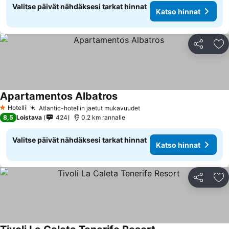
Valitse päivät nähdäksesi tarkat hinnat
Katso hinnat
Jaa
Li
Apartamentos Albatros
Hotelli
Atlantic-hotellin jaetut mukavuudet
1 Tähtiluokitus
8,5
Loistava
424
0.2 km rannalle
Valitse päivät nähdäksesi tarkat hinnat
Katso hinnat
Jaa
Li