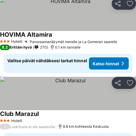
Jaa
Li
HOVIMA Altamira
Hotelli
Panoraamanäkymät merelle ja La Gomeran saarelle
3 Tähtiluokitus
8,2
Erittäin hyvä
270
0.1 km rannalle
Valitse päivät nähdäksesi tarkat hinnat
Katso hinnat
Jaa
Li
Club Marazul
Hotelli
3 Tähtiluokitus
/
9.8 km kohteesta Keskusta
Luokitusta ei ole saatavilla