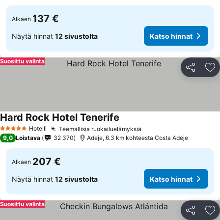
137 €
Alkaen
Näytä hinnat
12 sivustolta
Katso hinnat
Suosittu valinta
Jaa
Li
Hard Rock Hotel Tenerife
Hotelli
Teemallisia ruokailuelämyksiä
5 Tähtiluokitus
9,0
Loistava
32 370
Adeje, 6.3 km kohteesta Costa Adeje
207 €
Alkaen
Näytä hinnat
12 sivustolta
Katso hinnat
Suosittu valinta
Jaa
Li