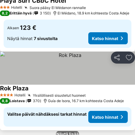
Playa Surf CBbC Hotel
Hotelli
Suora pääsy El Médanon rannalle
3 Tähtiluokitus
8,2
Erittäin hyvä
3 150
El Médano, 18.9 km kohteesta Costa Adeje
123 €
Alkaen
Näytä hinnat
7 sivustolta
Katso hinnat
Jaa
Li
Rok Plaza
Hotelli
Yksilöllisesti sisustetut huoneet
4 Tähtiluokitus
8,8
Loistava
370
Guía de Isora, 16.7 km kohteesta Costa Adeje
Valitse päivät nähdäksesi tarkat hinnat
Katso hinnat
Näytä lisää