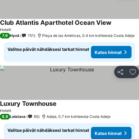
Club Atlantis Aparthotel Ocean View
Hotelli
7,9
Hyvä
751
Playa de las Américas, 0.4 km kohteesta Costa Adeje
Valitse päivät nähdäksesi tarkat hinnat
Katso hinnat
Jaa
Li
Luxury Townhouse
Hotelli
8,9
Loistava
65
Adeje, 0.7 km kohteesta Costa Adeje
Valitse päivät nähdäksesi tarkat hinnat
Katso hinnat