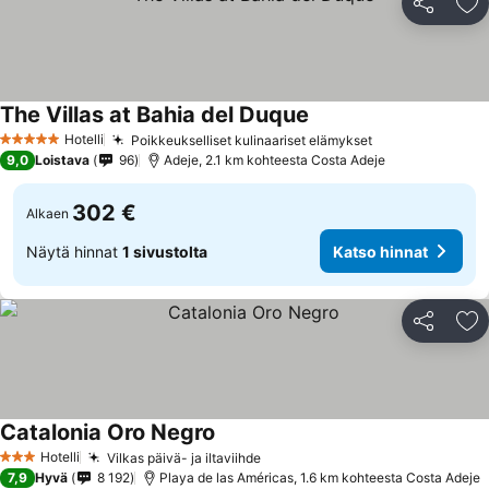
Jaa
Li
The Villas at Bahia del Duque
Hotelli
Poikkeukselliset kulinaariset elämykset
5 Tähtiluokitus
9,0
Loistava
96
Adeje, 2.1 km kohteesta Costa Adeje
302 €
Alkaen
Näytä hinnat
1 sivustolta
Katso hinnat
Jaa
Li
Catalonia Oro Negro
Hotelli
Vilkas päivä- ja iltaviihde
3 Tähtiluokitus
7,9
Hyvä
8 192
Playa de las Américas, 1.6 km kohteesta Costa Adeje