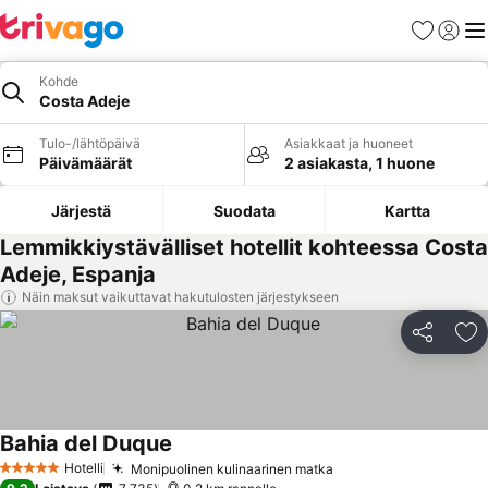
Suosikit
Kirjaud
Val
Kohde
Costa Adeje
Tulo-/lähtöpäivä
Asiakkaat ja huoneet
Päivämäärät
2 asiakasta, 1 huone
Järjestä
Suodata
Kartta
Lemmikkiystävälliset hotellit kohteessa Costa
Adeje, Espanja
Näin maksut vaikuttavat hakutulosten järjestykseen
Jaa
Li
Bahia del Duque
Hotelli
Monipuolinen kulinaarinen matka
5 Tähtiluokitus