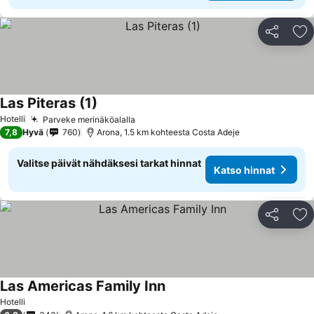
Jaa
Li
Las Piteras (1)
Hotelli
Parveke merinäköalalla
7,8
Hyvä
760
Arona, 1.5 km kohteesta Costa Adeje
Valitse päivät nähdäksesi tarkat hinnat
Katso hinnat
Jaa
Li
Las Americas Family Inn
Hotelli