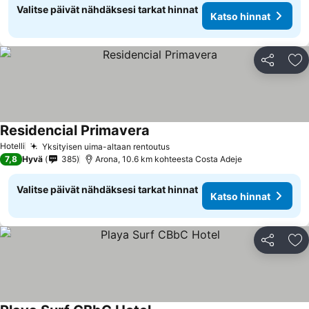
Valitse päivät nähdäksesi tarkat hinnat
Katso hinnat
Jaa
Li
Residencial Primavera
Hotelli
Yksityisen uima-altaan rentoutus
7,8
Hyvä
385
Arona, 10.6 km kohteesta Costa Adeje
Valitse päivät nähdäksesi tarkat hinnat
Katso hinnat
Jaa
Li