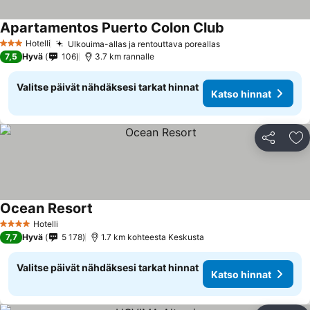
Apartamentos Puerto Colon Club
Hotelli
Ulkouima-allas ja rentouttava poreallas
3 Tähtiluokitus
7,5
Hyvä
106
3.7 km rannalle
Valitse päivät nähdäksesi tarkat hinnat
Katso hinnat
Jaa
Li
Ocean Resort
Hotelli
4 Tähtiluokitus
7,7
Hyvä
5 178
1.7 km kohteesta Keskusta
Valitse päivät nähdäksesi tarkat hinnat
Katso hinnat