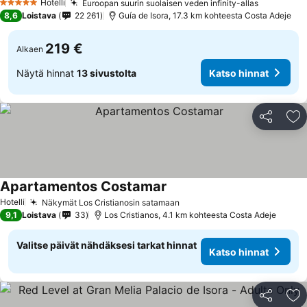
Hotelli
Euroopan suurin suolaisen veden infinity-allas
5 Tähtiluokitus
8,6
Loistava
22 261
Guía de Isora, 17.3 km kohteesta Costa Adeje
219 €
Alkaen
Näytä hinnat
13 sivustolta
Katso hinnat
Jaa
Li
Apartamentos Costamar
Hotelli
Näkymät Los Cristianosin satamaan
9,1
Loistava
33
Los Cristianos, 4.1 km kohteesta Costa Adeje
Valitse päivät nähdäksesi tarkat hinnat
Katso hinnat
Jaa
Li