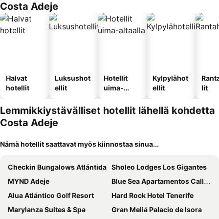
Costa Adeje
Halvat
Luksushot
Hotellit
Kylpylähot
Rant
hotellit
ellit
uima-
ellit
lit
altaalla
Lemmikkiystävälliset hotellit lähellä kohdetta
Costa Adeje
Nämä hotellit saattavat myös kiinnostaa sinua...
Checkin Bungalows Atlántida
Sholeo Lodges Los Gigantes
MYND Adeje
Blue Sea Apartamentos Callao Garden
Alua Atlántico Golf Resort
Hard Rock Hotel Tenerife
Marylanza Suites & Spa
Gran Meliá Palacio de Isora