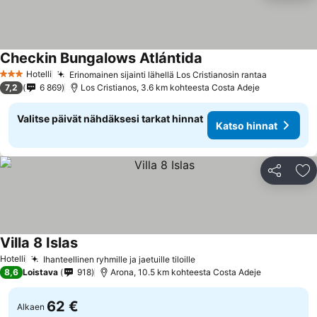
Checkin Bungalows Atlántida
Hotelli
Erinomainen sijainti lähellä Los Cristianosin rantaa
3 Tähtiluokitus
7,2
6 869
Los Cristianos, 3.6 km kohteesta Costa Adeje
Valitse päivät nähdäksesi tarkat hinnat
Katso hinnat
Jaa
Li
Villa 8 Islas
Hotelli
Ihanteellinen ryhmille ja jaetuille tiloille
8,6
Loistava
918
Arona, 10.5 km kohteesta Costa Adeje
62 €
Alkaen