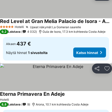
Red Level at Gran Melia Palacio de Isora - Adults Only
Hotelli
Upeat näkymät La Gomeran saarelle
5 Tähtiluokitus
9,2
Loistava
4 032
Guía de Isora, 17.3 km kohteesta Costa Adeje
437 €
Alkaen
Näytä hinnat
1 sivustolta
Katso hinnat
Jaa
Li
Eterna Primavera En Adeje
Hotelli
8,8
Loistava
9
Arona, 10.1 km kohteesta Costa Adeje