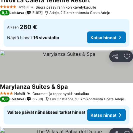
Tivoli La Caleta Tenerife Resort
Hotelli
Suora pääsy rannikon kävelykadulle
5 Tähtiluokitus
9,3
Loistava
5 197
Adeje, 2.7 km kohteesta Costa Adeje
260 €
Alkaen
Näytä hinnat
16 sivustolta
Katso hinnat
Jaa
Li
Marylanza Suites & Spa
Hotelli
Gourmet- ja teppanyaki-ruokailua
4 Tähtiluokitus
8,8
Loistava
6 238
Los Cristianos, 2.1 km kohteesta Costa Adeje
Valitse päivät nähdäksesi tarkat hinnat
Katso hinnat