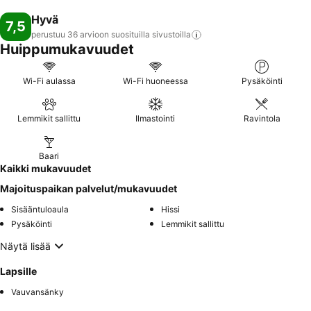
Hyvä
7,5
perustuu 36 arvioon suosituilla
sivustoilla
Huippumukavuudet
Wi-Fi aulassa
Wi-Fi huoneessa
Pysäköinti
Lemmikit sallittu
Ilmastointi
Ravintola
Baari
Kaikki mukavuudet
Majoituspaikan palvelut/mukavuudet
Sisääntuloaula
Hissi
Pysäköinti
Lemmikit sallittu
Näytä lisää
Lapsille
Vauvansänky