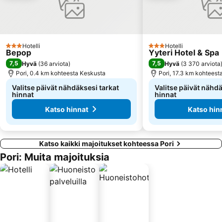
Hotelli
Hotelli
3 Tähtiluokitus
3 Tähtiluokitus
Bepop
Yyteri Hotel & Spa
7,5
7,5
Hyvä
(
36 arviota
)
Hyvä
(
3 370 arviota
Pori, 0.4 km kohteesta Keskusta
Pori, 17.3 km kohteest
Valitse päivät nähdäksesi tarkat
Valitse päivät nähdä
hinnat
hinnat
Katso hinnat
Katso hin
Katso kaikki majoitukset kohteessa Pori
Pori: Muita majoituksia