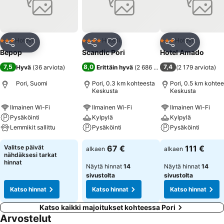
valinta vierailullesi Poriin. Vieraillessasi meillä, hyppää mukaan
Ravintola Tempon välimerellisen tunnelmaan, jossa tuoreimmat
raaka-aineet ja nuori intohimo yhdistyy tuodakseen sinulle
parhaimman ravintolaelämyksen, sosiaalisten kanssakäymistenkin
Hotelli
Hotelli
Hotelli
3 Tähtiluokitus
4 Tähtiluokitus
3 Tähtiluokitus
Jaa
Lisää suosikkeihin
Jaa
Lisää suosikkeihin
Jaa
Lisää suo
ohella. Lue lisää: https://temposocial.fi/
Bepop
Scandic Pori
Hotel Amado
7,5
8,0
7,4
Hyvä
(
36 arviota
)
Erittäin hyvä
(
2 686 arviota
)
(
2 179 arviota
)
Pori, Suomi
Pori, 0.3 km kohteesta
Pori, 0.5 km kohtee
Keskusta
Keskusta
Ilmainen Wi-Fi
Ilmainen Wi-Fi
Ilmainen Wi-Fi
Pysäköinti
Kylpylä
Kylpylä
Lemmikit sallittu
Pysäköinti
Pysäköinti
Valitse päivät
67 €
111 €
alkaen
alkaen
nähdäksesi tarkat
hinnat
Näytä hinnat
14
Näytä hinnat
14
sivustolta
sivustolta
Katso hinnat
Katso hinnat
Katso hinnat
Katso kaikki majoitukset kohteessa Pori
Arvostelut