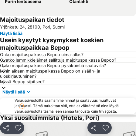
Porin lentoasema
Otanlahti
Majoituspaikan tiedot
Yrjönkatu 24, 28100, Pori, Suomi
Näytä lisää
Usein kysytyt kysymykset koskien
majoituspaikkaa Bepop
Onko majoituspaikassa Bepop uima-allas?
Ovatko lemmikkieläimet sallittuja majoituspaikassa Bepop?
Onko majoituspaikassa Bepop pysäköintiä saatavilla?
Mihin aikaan majoituspaikassa Bepop on sisään- ja
uloskirjautuminen?
Missä Bepop sijaitsee?
Näytä lisää
Varaussivustoilta saamamme hinnat ja saatavuus muuttuvat
jatkuvasti. Tämä tarkoittaa sitä, että et välttämättä aina löydä
varaussivustolta täsmälleen samaa tarjousta kuin trivagosta.
Yksi suosituimmista (Hotels, Pori)
Jaa
Lisää suosikkeihin
Jaa
Lisää suosikk