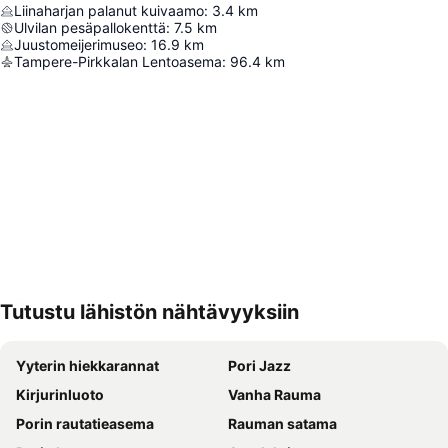
Liinaharjan palanut kuivaamo
:
3.4
km
Ulvilan pesäpallokenttä
:
7.5
km
Juustomeijerimuseo
:
16.9
km
Tampere-Pirkkalan Lentoasema
:
96.4
km
Tutustu lähistön nähtävyyksiin
Laajenna kartta
Yyterin hiekkarannat
Pori Jazz
Kirjurinluoto
Vanha Rauma
Porin rautatieasema
Rauman satama