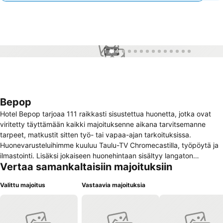
1 / 14
Bepop
Hotel Bepop tarjoaa 111 raikkasti sisustettua huonetta, jotka ovat
viritetty täyttämään kaikki majoituksenne aikana tarvitsemanne
tarpeet, matkustit sitten työ- tai vapaa-ajan tarkoituksissa.
Huonevarusteluihimme kuuluu Taulu-TV Chromecastilla, työpöytä ja
ilmastointi. Lisäksi jokaiseen huonehintaan sisältyy langaton
Vertaa samankaltaisiin majoituksiin
asiakasverkko sekä runsas buffet-aamiainen. Hotel Bepop on nuori
sisimmiltään ja elää kaupungin sykkeessä hotellin sijaitessa aivan
Valittu majoitus
Vastaavia majoituksia
Porin kaupungin keskustassa. Ovesta ulosastuttuasi olet kivenheiton
päässä Porin kävelykadulta jonka varrelta löydät kaikki tarvitsemasi
kaupunkilomaan, kuten kauppakeskukset, puistot, museot ja
julkisen liikenteen terminaalit. Hotel Bepop on vaivaton ja täydellinen