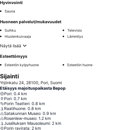
Hyvinvointi
Sauna
Huoneen palvelut/mukavuudet
Suihku
Televisio
Hiustenkuivaaja
Lämmitys
Näytä lisää
Esteettömyys
Esteetön kylpyhuone
Esteetön huone
Sijainti
Yrjönkatu 24, 28100, Pori, Suomi
Etäisyys majoituspaikasta Bepop
Pori
:
0.4
km
Pori
:
0.7
km
Porin Teatteri
:
0.8
km
Raatihuone
:
0.8
km
Satakunnan Museo
:
0.9
km
Rosenlew-museo
:
1.2
km
Juséliuksen Mausoleumi
:
2
km
Porin ravirata
:
2
km