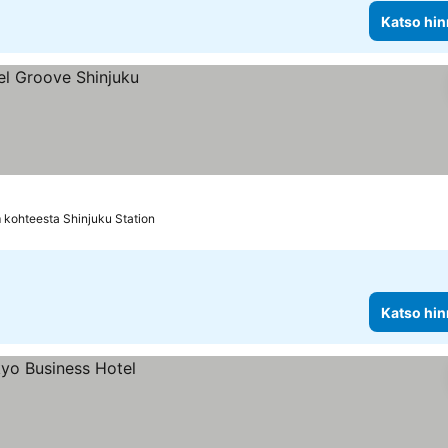
Katso hin
 kohteesta Shinjuku Station
Katso hin