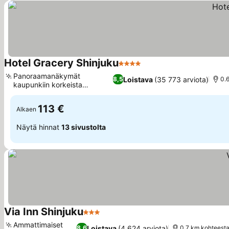
Hotel Gracery Shinjuku
4 Tähtiluokitus
Panoraamanäkymät
Loistava
(35 773 arviota)
8,5
0.
kaupunkiin korkeista
kerroksista
113 €
Alkaen
Näytä hinnat
13 sivustolta
Via Inn Shinjuku
3 Tähtiluokitus
Ammattimaiset
Loistava
(4 624 arviota)
8,6
0.7 km kohteesta