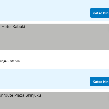
Katso hin
injuku Station
Katso hin