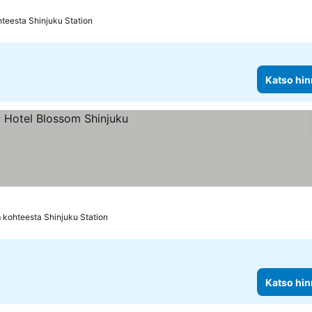
teesta Shinjuku Station
Katso hin
s
 kohteesta Shinjuku Station
Katso hin