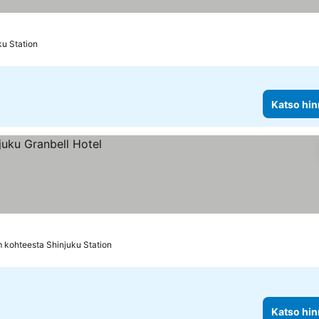
ku Station
Katso hin
 kohteesta Shinjuku Station
Katso hin