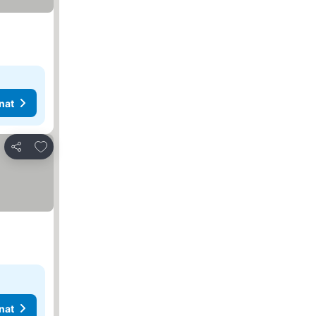
nat
Lisää suosikkeihin
Jaa
nat