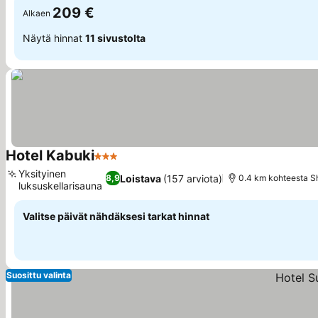
209 €
Alkaen
Näytä hinnat
11 sivustolta
Hotel Kabuki
3 Tähtiluokitus
Yksityinen
Loistava
(157 arviota)
8,9
0.4 km kohteesta Sh
luksuskellarisauna
Valitse päivät nähdäksesi tarkat hinnat
Suosittu valinta