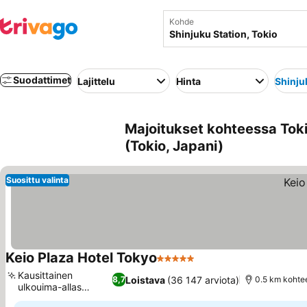
Kohde
Suodattimet
Lajittelu
Hinta
Shinju
Majoitukset kohteessa Toki
(Tokio, Japani)
Suosittu valinta
Keio Plaza Hotel Tokyo
5 Tähtiluokitus
Kausittainen
Loistava
(36 147 arviota)
8,7
0.5 km kohtee
ulkouima-allas
katolla