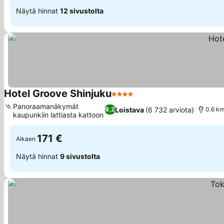
Näytä hinnat
12 sivustolta
Hotel Groove Shinjuku
4 Tähtiluokitus
Panoraamanäkymät
Loistava
(6 732 arviota)
9,2
0.6 km
kaupunkiin lattiasta kattoon
171 €
Alkaen
Näytä hinnat
9 sivustolta