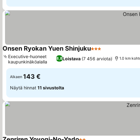
Onsen Ryokan Yuen Shinjuku
3 Tähtiluokitus
Executive-huoneet
Loistava
(7 456 arviota)
8,8
1.0 km koht
kaupunkinäköalalla
143 €
Alkaen
Näytä hinnat
11 sivustolta
Zenriren Yoyogi-No-Yado