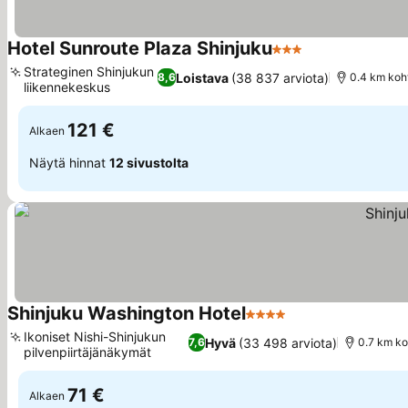
Hotel Sunroute Plaza Shinjuku
3 Tähtiluokitus
Strateginen Shinjukun
Loistava
(38 837 arviota)
8,6
0.4 km koh
liikennekeskus
121 €
Alkaen
Näytä hinnat
12 sivustolta
Shinjuku Washington Hotel
4 Tähtiluokitus
Ikoniset Nishi-Shinjukun
Hyvä
(33 498 arviota)
7,6
0.7 km ko
pilvenpiirtäjänäkymät
71 €
Alkaen