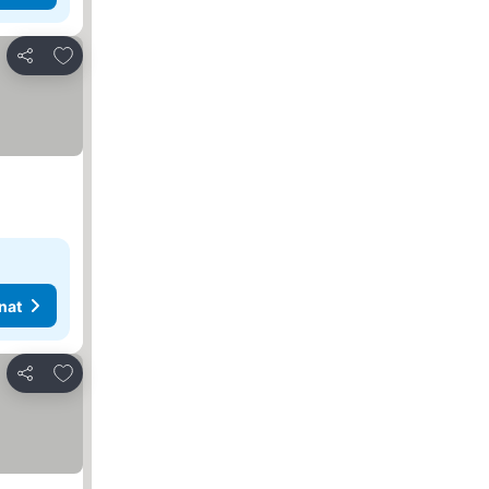
Lisää suosikkeihin
Jaa
nat
Lisää suosikkeihin
Jaa