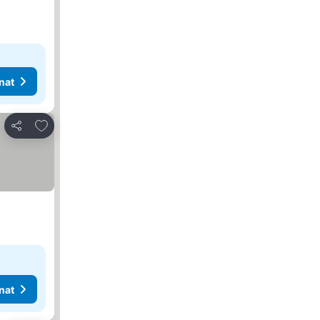
nat
Lisää suosikkeihin
Jaa
nat