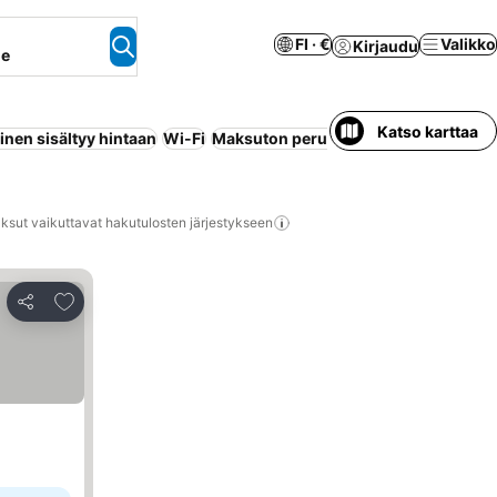
FI · €
Valikko
Kirjaudu
ne
Katso karttaa
nen sisältyy hintaan
Wi-Fi
Maksuton peruutus
Huoneisto palvel
ksut vaikuttavat hakutulosten järjestykseen
Lisää suosikkeihin
Jaa