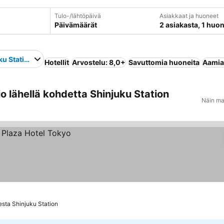
Tulo-/lähtöpäivä
Asiakkaat ja huoneet
Päivämäärät
2 asiakasta, 1 huo
ku Station
Hotellit
Arvostelu: 8,0+
Savuttomia huoneita
Aamiai
o lähellä kohdetta Shinjuku Station
Näin ma
sta Shinjuku Station