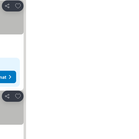
Lisää suosikkeihin
Jaa
nat
Lisää suosikkeihin
Jaa