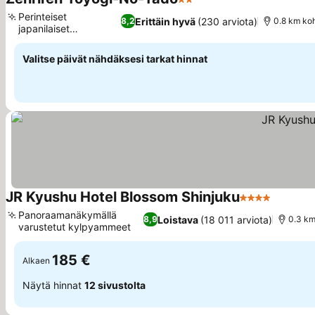
2 Tähtiluokitus
Perinteiset
Erittäin hyvä
(230 arviota)
8,2
0.8 km koh
japanilaiset
huoneavaimet
Valitse päivät nähdäksesi tarkat hinnat
JR Kyushu Hotel Blossom Shinjuku
4 Tähtiluokitu
Panoraamanäkymällä
Loistava
(18 011 arviota)
8,9
0.3 km
varustetut kylpyammeet
185 €
Alkaen
Näytä hinnat
12 sivustolta