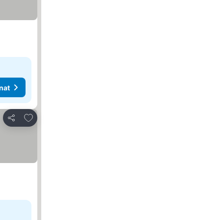
nat
Lisää suosikkeihin
Jaa