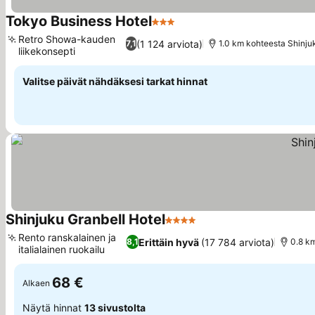
Tokyo Business Hotel
3 Tähtiluokitus
Retro Showa-kauden
(1 124 arviota)
7,1
1.0 km kohteesta Shinju
liikekonsepti
Valitse päivät nähdäksesi tarkat hinnat
Shinjuku Granbell Hotel
4 Tähtiluokitus
Rento ranskalainen ja
Erittäin hyvä
(17 784 arviota)
8,1
0.8 km
italialainen ruokailu
68 €
Alkaen
Näytä hinnat
13 sivustolta