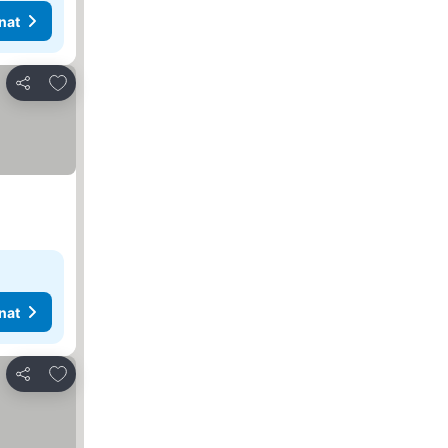
nat
Lisää suosikkeihin
Jaa
nat
Lisää suosikkeihin
Jaa