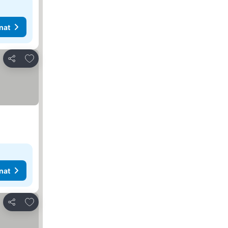
nat
Lisää suosikkeihin
Jaa
nat
Lisää suosikkeihin
Jaa