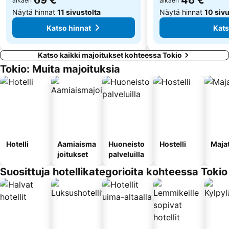
69 €
46 €
alkaen
alkaen
Näytä hinnat
11 sivustolta
Näytä hinnat
10 sivu
Katso hinnat
Kats
Katso kaikki majoitukset kohteessa Tokio
Tokio: Muita majoituksia
Hotelli
Aamiaisma
Huoneisto
Hostelli
Maja
joitukset
palveluilla
Suosittuja hotellikategorioita kohteessa Tokio