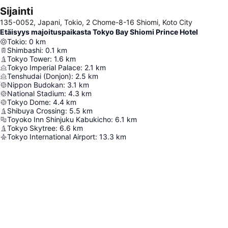
Sijainti
135-0052, Japani, Tokio, 2 Chome-8-16 Shiomi, Koto City
Etäisyys majoituspaikasta Tokyo Bay Shiomi Prince Hotel
Tokio
:
0
km
Shimbashi
:
0.1
km
Tokyo Tower
:
1.6
km
Tokyo Imperial Palace
:
2.1
km
Tenshudai (Donjon)
:
2.5
km
Nippon Budokan
:
3.1
km
National Stadium
:
4.3
km
Tokyo Dome
:
4.4
km
Shibuya Crossing
:
5.5
km
Toyoko Inn Shinjuku Kabukicho
:
6.1
km
Tokyo Skytree
:
6.6
km
Tokyo International Airport
:
13.3
km