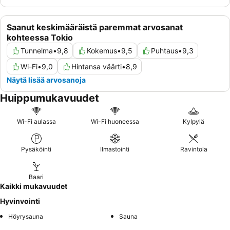
Saanut keskimääräistä paremmat arvosanat
kohteessa Tokio
Tunnelma
•
9,8
Kokemus
•
9,5
Puhtaus
•
9,3
Wi-Fi
•
9,0
Hintansa väärti
•
8,9
Näytä lisää arvosanoja
Huippumukavuudet
Wi-Fi aulassa
Wi-Fi huoneessa
Kylpylä
Pysäköinti
Ilmastointi
Ravintola
Baari
Kaikki mukavuudet
Hyvinvointi
Höyrysauna
Sauna