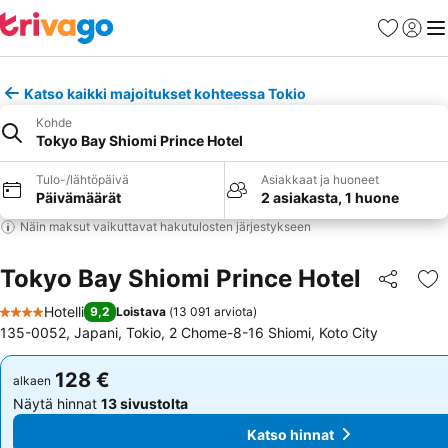
Suosikit
Kirjaud
Val
Katso kaikki majoitukset kohteessa Tokio
Kohde
Tokyo Bay Shiomi Prince Hotel
Tulo-/lähtöpäivä
Asiakkaat ja huoneet
Päivämäärät
2 asiakasta, 1 huone
Näin maksut vaikuttavat hakutulosten järjestykseen
Tokyo Bay Shiomi Prince Hotel
Jaa
Li
Hotelli
9,2
Loistava
(
13 091 arviota
)
4 Tähtiluokitus
135-0052, Japani, Tokio, 2 Chome-8-16 Shiomi, Koto City
128 €
128 €
alkaen
alkaen
Näytä hinnat
13 sivustolta
Näytä hinnat
13 sivustolta
Katso hinnat
Katso hinnat