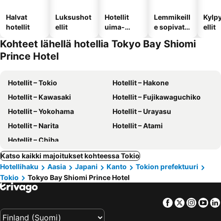
Halvat
Luksushot
Hotellit
Lemmikeill
Kylp
hotellit
ellit
uima-
e sopivat
ellit
altaalla
hotellit
Kohteet lähellä hotellia Tokyo Bay Shiomi
Prince Hotel
Hotellit – Tokio
Hotellit – Hakone
Hotellit – Kawasaki
Hotellit – Fujikawaguchiko
Hotellit – Yokohama
Hotellit – Urayasu
Hotellit – Narita
Hotellit – Atami
Hotellit – Chiba
Katso kaikki majoitukset kohteessa Tokio
Hotellihaku
Aasia
Japani
Kanto
Tokion prefektuuri
Tokio
Tokyo Bay Shiomi Prince Hotel
Facebook
Twitter
Insta
Yo