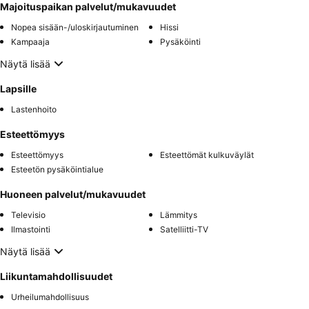
Majoituspaikan palvelut/mukavuudet
Nopea sisään-/uloskirjautuminen
Hissi
Kampaaja
Pysäköinti
Näytä lisää
Lapsille
Lastenhoito
Esteettömyys
Esteettömyys
Esteettömät kulkuväylät
Esteetön pysäköintialue
Huoneen palvelut/mukavuudet
Televisio
Lämmitys
Ilmastointi
Satelliitti-TV
Näytä lisää
Liikuntamahdollisuudet
Urheilumahdollisuus