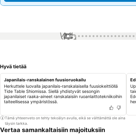
1 / 91
Hyvä tietää
Japanilais-ranskalainen fuusioruokailu
Ed
Herkuttele luovalla japanilais-ranskalaisella fuusiokeittiöllä
Upp
Tide Table Shiomissa. Siellä yhdistyvät sesongin
tai
japanilaiset raaka-aineet ranskalaisiin ruoanlaittotekniikoihin
Ed
taiteellisessa ympäristössä.
he
Tämä yhteenveto on tehty tekoälyn avulla, eikä se välttämättä ole aina
täysin tarkka.
Vertaa samankaltaisiin majoituksiin