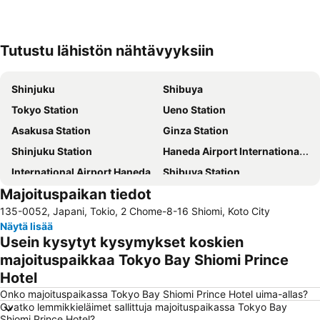
Tutustu lähistön nähtävyyksiin
Laajenna kartta
Shinjuku
Shibuya
Tokyo Station
Ueno Station
Asakusa Station
Ginza Station
Shinjuku Station
Haneda Airport International Terminal Station
International Airport Haneda
Shibuya Station
Majoituspaikan tiedot
Ikebukuro Station
Akihabara Station
135-0052, Japani, Tokio, 2 Chome-8-16 Shiomi, Koto City
Taito
Asakusa Metro Station
Näytä lisää
Minato
Shinagawa Station
Usein kysytyt kysymykset koskien
Akasaka Mitsuke Station
Ginza Metro Station
majoituspaikkaa Tokyo Bay Shiomi Prince
Hotel
Roppongi Station
Harajuku Station
Onko majoituspaikassa Tokyo Bay Shiomi Prince Hotel uima-allas?
Ueno Metro Station
Shimokitazawa
Ovatko lemmikkieläimet sallittuja majoituspaikassa Tokyo Bay
Tokyo International Airport
Shinjuku Metro Station
Shiomi Prince Hotel?