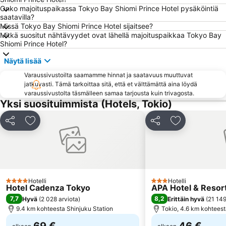
Onko majoituspaikassa Tokyo Bay Shiomi Prince Hotel pysäköintiä
Akasaka Station-Tokyo
Kichijoji Station
saatavilla?
Missä Tokyo Bay Shiomi Prince Hotel sijaitsee?
Nakano
Uneo
Mitkä suositut nähtävyydet ovat lähellä majoituspaikkaa Tokyo Bay
Ebisu Station
Shibuya Metro Station
Shiomi Prince Hotel?
Kinshicho Station
Shimbashi Metro Station
Näytä lisää
Akasaka Metro Station
Shinagawa
Varaussivustoilta saamamme hinnat ja saatavuus muuttuvat
jatkuvasti. Tämä tarkoittaa sitä, että et välttämättä aina löydä
Akihabara Metro Station
Kamata Station
varaussivustolta täsmälleen samaa tarjousta kuin trivagosta.
Hamamatsucho station
Chiyoda
Yksi suosituimmista (Hotels, Tokio)
Haneda Airport Terminal 1 Station
Shinbashi Station
Jaa
Lisää suosikkeihin
Jaa
Lisää suosikk
Tokyo Disney Resort
Okachimachi Station
Shinjuku Sanchōme Metro Station
Tokyo Metro Station
Nakameguro Station
Meguro
Ikebukuro Metro Station
Setagaya
Hotelli
Hotelli
4 Tähtiluokitus
3 Tähtiluokitus
Hotel Cadenza Tokyo
APA Hotel & Reso
Odaiba
Akabane Station
7,7
8,2
Hyvä
(
2 028 arviota
)
Erittäin hyvä
(
21 149
9.4 km kohteesta Shinjuku Station
Tokio, 4.6 km kohtees