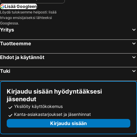
Lisää Googleen
Löydä tuloksemme helposti: lisää
trivago ensisijaiseksi lähteeksi
Googlessa.
Yritys
Tuotteemme
Ehdot ja käytännöt
Tuki
Kirjaudu sisään hyödyntääksesi
jäsenedut
Yksilöity käyttökokemus
Kanta-asiakastarjoukset ja jäsenhinnat
Kirjaudu sisään