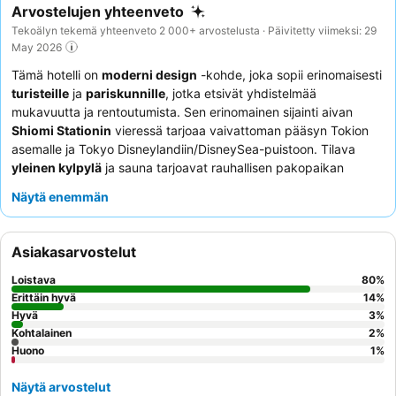
Arvostelujen yhteenveto
Tekoälyn tekemä yhteenveto 2 000+ arvostelusta · Päivitetty viimeksi: 29
May 2026
Tämä hotelli on
moderni design
-kohde, joka sopii erinomaisesti
turisteille
ja
pariskunnille
, jotka etsivät yhdistelmää
mukavuutta ja rentoutumista. Sen erinomainen sijainti aivan
Shiomi Stationin
vieressä tarjoaa vaivattoman pääsyn Tokion
asemalle ja Tokyo Disneylandiin/DisneySea-puistoon. Tilava
yleinen kylpylä
ja sauna tarjoavat rauhallisen pakopaikan
tutustumispäivän jälkeen. Vieraat kehuvat jatkuvasti
Näytä enemmän
poikkeuksellisen avuliasta ja ystävällistä henkilökuntaa sekä
monipuolista
buffetaamiaista
, joka sisältää sekä japanilaisia että
länsimaisia vaihtoehtoja. Ainutlaatuisen kokemuksen saamiseksi
Asiakasarvostelut
harkitse
riksakyydin
varaamista, jotta voit tutustua paikalliseen
alueeseen mukaansatempaavien kuljettajien kanssa.
Loistava
80
%
Erittäin hyvä
14
%
Hyvä
3
%
Kohtalainen
2
%
Huono
1
%
Näytä arvostelut