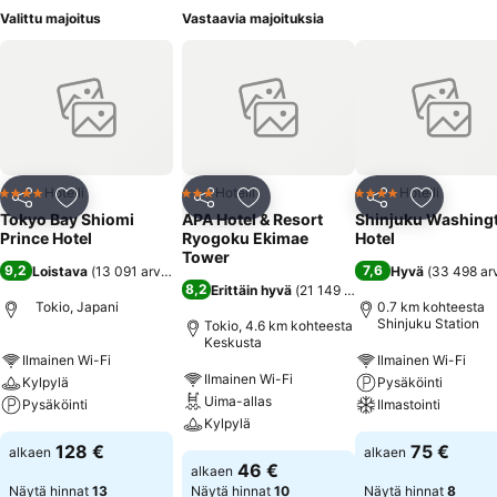
Valittu majoitus
Vastaavia majoituksia
Hotelli
Hotelli
Hotelli
4 Tähtiluokitus
3 Tähtiluokitus
4 Tähtiluokitus
Jaa
Lisää suosikkeihin
Jaa
Lisää suosikkeihin
Jaa
Lisää suo
Tokyo Bay Shiomi
APA Hotel & Resort
Shinjuku Washing
Prince Hotel
Ryogoku Ekimae
Hotel
Tower
9,2
7,6
Loistava
(
13 091 arviota
)
Hyvä
(
33 498 ar
8,2
Erittäin hyvä
(
21 149 arviota
)
Tokio, Japani
0.7 km kohteesta
Shinjuku Station
Tokio, 4.6 km kohteesta
Keskusta
Ilmainen Wi-Fi
Ilmainen Wi-Fi
Ilmainen Wi-Fi
Kylpylä
Pysäköinti
Uima-allas
Pysäköinti
Ilmastointi
Kylpylä
128 €
75 €
alkaen
alkaen
46 €
alkaen
Näytä hinnat
13
Näytä hinnat
10
Näytä hinnat
8