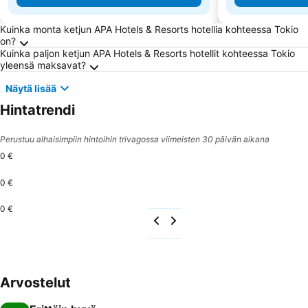
Usein kysytyt kysymykset kohteesta Tokio
Kuinka monta ketjun APA Hotels & Resorts hotellia kohteessa Tokio
on?
Kuinka paljon ketjun APA Hotels & Resorts hotellit kohteessa Tokio
yleensä maksavat?
Näytä lisää
Hintatrendi
Perustuu alhaisimpiin hintoihin trivagossa viimeisten 30 päivän aikana
0 €
0 €
0 €
Arvostelut