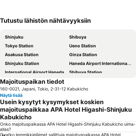
Tutustu lähistön nähtävyyksiin
Laajenna kartta
Shinjuku
Shibuya
Tokyo Station
Ueno Station
Asakusa Station
Ginza Station
Shinjuku Station
Haneda Airport International Terminal Station
International Airport Haneda
Shibuya Station
Majoituspaikan tiedot
Ikebukuro Station
Akihabara Station
160-0021, Japani, Tokio, 2-31-12 Kabukicho
Taito
Asakusa Metro Station
Näytä lisää
Minato
Shinagawa Station
Usein kysytyt kysymykset koskien
Akasaka Mitsuke Station
Ginza Metro Station
majoituspaikkaa APA Hotel Higashi-Shinjuku
Kabukicho
Roppongi Station
Harajuku Station
Onko majoituspaikassa APA Hotel Higashi-Shinjuku Kabukicho uima-
Ueno Metro Station
Shimokitazawa
allas?
Tokyo International Airport
Shinjuku Metro Station
Ovatko lemmikkieläimet sallittuja majoituspaikassa APA Hotel