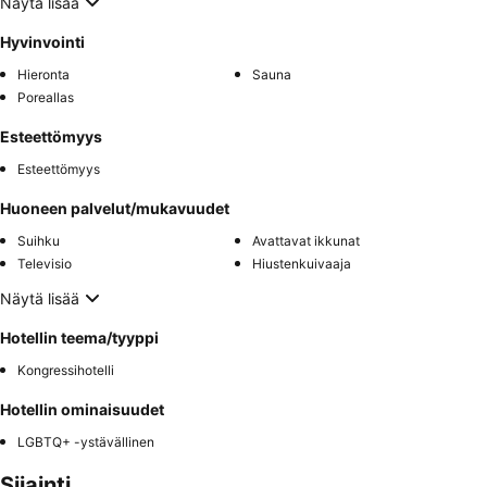
Näytä lisää
Hyvinvointi
Hieronta
Sauna
Poreallas
Esteettömyys
Esteettömyys
Huoneen palvelut/mukavuudet
Suihku
Avattavat ikkunat
Televisio
Hiustenkuivaaja
Näytä lisää
Hotellin teema/tyyppi
Kongressihotelli
Hotellin ominaisuudet
LGBTQ+ -ystävällinen
Sijainti