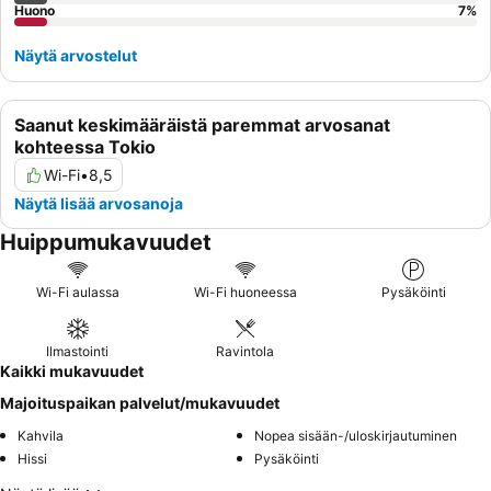
Huono
7
%
Näytä arvostelut
Saanut keskimääräistä paremmat arvosanat
kohteessa Tokio
Wi-Fi
•
8,5
Näytä lisää arvosanoja
Huippumukavuudet
Wi-Fi aulassa
Wi-Fi huoneessa
Pysäköinti
Ilmastointi
Ravintola
Kaikki mukavuudet
Majoituspaikan palvelut/mukavuudet
Kahvila
Nopea sisään-/uloskirjautuminen
Hissi
Pysäköinti