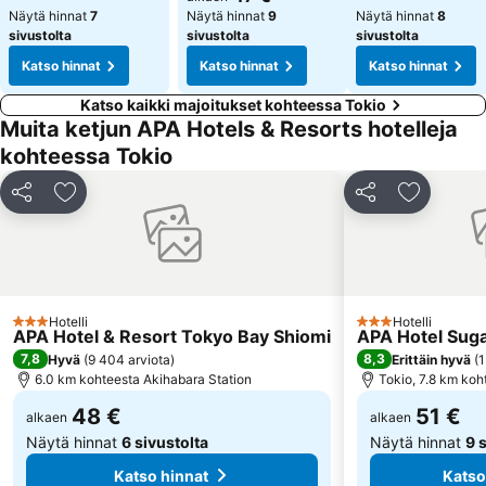
Näytä hinnat
7
Näytä hinnat
9
Näytä hinnat
8
sivustolta
sivustolta
sivustolta
Katso hinnat
Katso hinnat
Katso hinnat
Katso kaikki majoitukset kohteessa Tokio
Muita ketjun APA Hotels & Resorts hotelleja
kohteessa Tokio
Jaa
Lisää suosikkeihin
Jaa
Lisää suo
Hotelli
Hotelli
3 Tähtiluokitus
3 Tähtiluokitus
APA Hotel & Resort Tokyo Bay Shiomi
APA Hotel Sug
7,8
8,3
Hyvä
(
9 404 arviota
)
Erittäin hyvä
(
1
6.0 km kohteesta Akihabara Station
Tokio, 7.8 km ko
48 €
51 €
alkaen
alkaen
Näytä hinnat
6 sivustolta
Näytä hinnat
9 
Katso hinnat
Katso