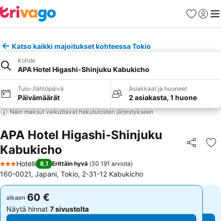
Suosikit
Kirjaud
Val
Katso kaikki majoitukset kohteessa Tokio
Kohde
APA Hotel Higashi-Shinjuku Kabukicho
Tulo-/lähtöpäivä
Asiakkaat ja huoneet
Päivämäärät
2 asiakasta, 1 huone
Näin maksut vaikuttavat hakutulosten järjestykseen
APA Hotel Higashi-Shinjuku
Kabukicho
Jaa
Li
Hotelli
8,1
Erittäin hyvä
(
30 191 arviota
)
3 Tähtiluokitus
160-0021, Japani, Tokio, 2-31-12 Kabukicho
60 €
60 €
alkaen
alkaen
Näytä hinnat
7 sivustolta
Näytä hinnat
7 sivustolta