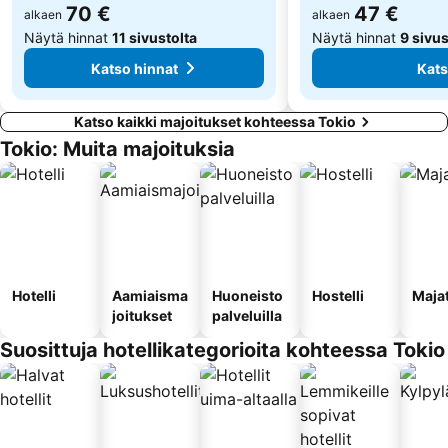
70 €
47 €
alkaen
alkaen
Näytä hinnat
11 sivustolta
Näytä hinnat
9 sivus
Katso hinnat
Kats
Katso kaikki majoitukset kohteessa Tokio
Tokio: Muita majoituksia
Hotelli
Aamiaisma
Huoneisto
Hostelli
Maja
joitukset
palveluilla
Suosittuja hotellikategorioita kohteessa Tokio