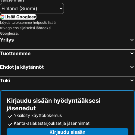
Lisää Googleen
Löydä tuloksemme helposti: lisää
trivago ensisijaiseksi lähteeksi
Googlessa.
Yritys
Tuotteemme
Ehdot ja käytännöt
Tuki
Kirjaudu sisään hyödyntääksesi
jäsenedut
Yksilöity käyttökokemus
Kanta-asiakastarjoukset ja jäsenhinnat
Kirjaudu sisään