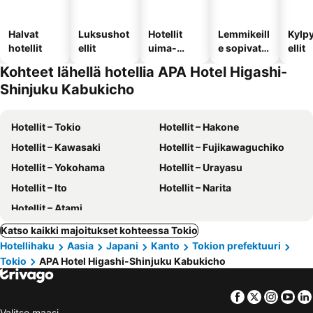
Halvat
Luksushot
Hotellit
Lemmikeill
Kylp
hotellit
ellit
uima-
e sopivat
ellit
altaalla
hotellit
Kohteet lähellä hotellia APA Hotel Higashi-
Shinjuku Kabukicho
Hotellit – Tokio
Hotellit – Hakone
Hotellit – Kawasaki
Hotellit – Fujikawaguchiko
Hotellit – Yokohama
Hotellit – Urayasu
Hotellit – Ito
Hotellit – Narita
Hotellit – Atami
Katso kaikki majoitukset kohteessa Tokio
Hotellihaku
Aasia
Japani
Kanto
Tokion prefektuuri
Tokio
APA Hotel Higashi-Shinjuku Kabukicho
Facebook
Twitter
Insta
Yo
Valitse maasi