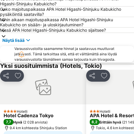
Higashi-Shinjuku Kabukicho?
Akasaka Station-Tokyo
Kichijoji Station
Onko majoituspaikassa APA Hotel Higashi-Shinjuku Kabukicho
pysäköintiä saatavilla?
Nakano
Ebisu Station
Mihin aikaan majoituspaikassa APA Hotel Higashi-Shinjuku
Uneo
Shibuya Metro Station
Kabukicho on sisään- ja uloskirjautuminen?
Missä APA Hotel Higashi-Shinjuku Kabukicho sijaitsee?
Akasaka Metro Station
Shimbashi Metro Station
Näytä lisää
Kinshicho Station
Shinagawa
Varaussivustoilta saamamme hinnat ja saatavuus muuttuvat
Akihabara Metro Station
Kamata Station
jatkuvasti. Tämä tarkoittaa sitä, että et välttämättä aina löydä
Hamamatsucho station
Chiyoda
varaussivustolta täsmälleen samaa tarjousta kuin trivagosta.
Yksi suosituimmista (Hotels, Tokio)
Haneda Airport Terminal 1 Station
Shinbashi Station
Tokyo Disney Resort
Shinjuku Sanchōme Metro Station
Jaa
Lisää suosikkeihin
Jaa
Lisää suosikk
Okachimachi Station
Tokyo Metro Station
Nakameguro Station
Meguro
Ikebukuro Metro Station
Setagaya
Akabane Station
Odaiba
Hotelli
Hotelli
4 Tähtiluokitus
3 Tähtiluokitus
Hotel Cadenza Tokyo
APA Hotel & Reso
7,7
8,2
Hyvä
(
2 028 arviota
)
Erittäin hyvä
(
21 149
9.4 km kohteesta Shinjuku Station
Tokio, 4.6 km kohtees