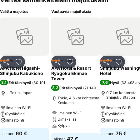
Vertaa samankaltaisiin majoituksiin
Valittu majoitus
Vastaavia majoituksia
Hotelli
Hotelli
Hotelli
3 Tähtiluokitus
3 Tähtiluokitus
4 Tähtiluokitus
Jaa
Lisää suosikkeihin
Jaa
Lisää suosikkeihin
Jaa
Lisää suo
APA Hotel Higashi-
APA Hotel & Resort
Shinjuku Washing
Shinjuku Kabukicho
Ryogoku Ekimae
Hotel
Tower
8,1
7,6
Erittäin hyvä
(
30 191 arviota
)
Hyvä
(
33 498 ar
8,2
Erittäin hyvä
(
21 149 arviota
)
Tokio, Japani
0.7 km kohteesta
Shinjuku Station
Tokio, 4.6 km kohteesta
Keskusta
Ilmainen Wi-Fi
Ilmainen Wi-Fi
Ilmainen Wi-Fi
Pysäköinti
Pysäköinti
Uima-allas
Ilmastointi
Ilmastointi
Kylpylä
60 €
75 €
alkaen
alkaen
47 €
alkaen