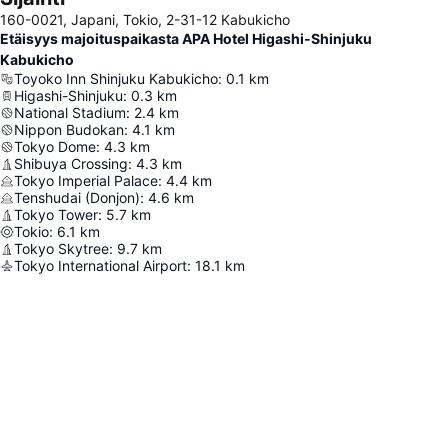
160-0021, Japani, Tokio, 2-31-12 Kabukicho
Etäisyys majoituspaikasta APA Hotel Higashi-Shinjuku
Kabukicho
Toyoko Inn Shinjuku Kabukicho
:
0.1
km
Higashi-Shinjuku
:
0.3
km
National Stadium
:
2.4
km
Nippon Budokan
:
4.1
km
Tokyo Dome
:
4.3
km
Shibuya Crossing
:
4.3
km
Tokyo Imperial Palace
:
4.4
km
Tenshudai (Donjon)
:
4.6
km
Tokyo Tower
:
5.7
km
Tokio
:
6.1
km
Tokyo Skytree
:
9.7
km
Tokyo International Airport
:
18.1
km