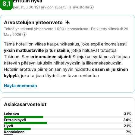
Erittäin hyvä
8,1
perustuu 30 191 arvioon suosituilla
sivustoilla
Arvostelujen yhteenveto
Tekoälyn tekemä yhteenveto 1 000+ arvostelusta · Päivitetty viimeksi: 29
May 2026
Tämä hotelli on vilkas kaupunkikeskus, joka sopii erinomaisesti
yksin matkustaville
ja
turisteille
, jotka haluavat tutustua
Tokioon. Sen
erinomainen sijainti
Shinjukun sydämessä tarjoaa
kätevän pääsyn lukuisiin nähtävyyksiin ja liikennekeskuksiin.
Hotellin erottuva piirre on sen hyvin hoidettu
onsen eli julkinen
kylpylä
, joka tarjoaa täydellisen tavan rentoutua
tutustumispäivän jälkeen. Asiakkaat kehuvat jatkuvasti
Näytä enemmän
henkilökunnan poikkeuksellista avuliaisuutta ja
ystävällisyyttä
ja pitävät
aamiaistarjontaa
hyvänä vastineena
rahalle. Rauhallisempaa oleskelua varten kannattaa pyytää
Asiakasarvostelut
huonetta ylemmästä kerroksesta mahdollisen katumelun
minimoimiseksi.
Loistava
31
%
Erittäin hyvä
34
%
Hyvä
21
%
Kohtalainen
7
%