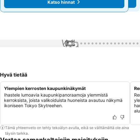
Katso hinnat
Katso hinnat
1 / 99
Hyvä tietää
Ylempien kerrosten kaupunkinäkymät
Re
Ihastele lumoavia kaupunkipanoraamoja ylemmistä
Re
kerroksista, joista valikoiduista huoneista avautuu näkymä
yl
ikoniseen Tokyo Skytreehen.
ha
alu
Tämä yhteenveto on tehty tekoälyn avulla, eikä se välttämättä ole aina
täysin tarkka.