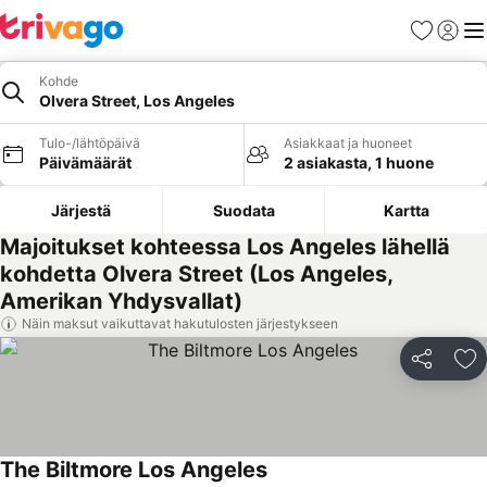
Suosikit
Kirjaud
Val
Kohde
Olvera Street, Los Angeles
Tulo-/lähtöpäivä
Asiakkaat ja huoneet
Päivämäärät
2 asiakasta, 1 huone
Järjestä
Suodata
Kartta
Majoitukset kohteessa Los Angeles lähellä
kohdetta Olvera Street (Los Angeles,
Amerikan Yhdysvallat)
Näin maksut vaikuttavat hakutulosten järjestykseen
Jaa
Li
The Biltmore Los Angeles