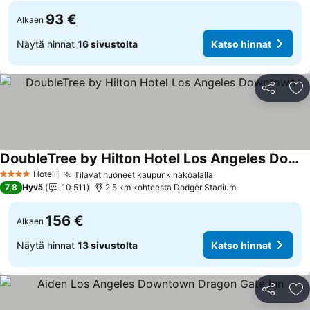
93 €
Alkaen
Näytä hinnat
16 sivustolta
Katso hinnat
Jaa
Li
DoubleTree by Hilton Hotel Los Angeles Downtown
Hotelli
Tilavat huoneet kaupunkinäköalalla
4 Tähtiluokitus
7,8
Hyvä
10 511
2.5 km kohteesta Dodger Stadium
156 €
Alkaen
Näytä hinnat
13 sivustolta
Katso hinnat
Jaa
Li