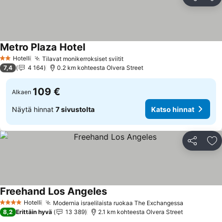
Jaa
Li
Metro Plaza Hotel
Hotelli
Tilavat monikerroksiset sviitit
2 Tähtiluokitus
7,4
4 164
0.2 km kohteesta Olvera Street
109 €
Alkaen
Näytä hinnat
7 sivustolta
Katso hinnat
Jaa
Li
Freehand Los Angeles
Hotelli
Modernia israelilaista ruokaa The Exchangessa
4 Tähtiluokitus
8,2
Erittäin hyvä
13 389
2.1 km kohteesta Olvera Street