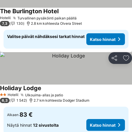
The Burlington Hotel
Hotelli
Turvallinen pysäköinti paikan päällä
7,3
130
2.8 km kohteesta Olvera Street
Valitse päivät nähdäksesi tarkat hinnat
Katso hinnat
Jaa
Li
Holiday Lodge
Hotelli
Ulkouima-allas ja patio
2 Tähtiluokitus
6,3
1 542
2.7 km kohteesta Dodger Stadium
83 €
Alkaen
Näytä hinnat
12 sivustolta
Katso hinnat