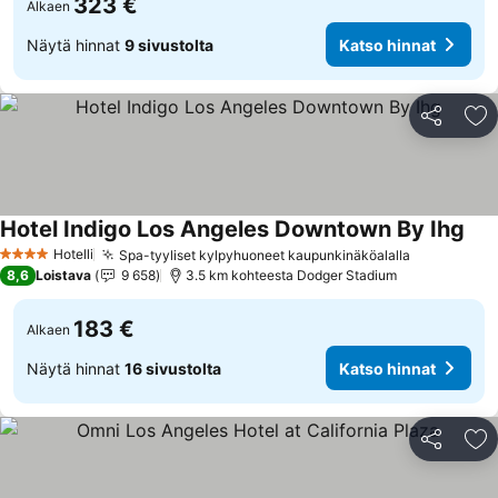
323 €
Alkaen
Näytä hinnat
9 sivustolta
Katso hinnat
Jaa
Li
Hotel Indigo Los Angeles Downtown By Ihg
Hotelli
Spa-tyyliset kylpyhuoneet kaupunkinäköalalla
4 Tähtiluokitus
8,6
Loistava
9 658
3.5 km kohteesta Dodger Stadium
183 €
Alkaen
Näytä hinnat
16 sivustolta
Katso hinnat
Jaa
Li