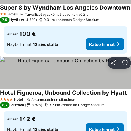
Super 8 by Wyndham Los Angeles Downtown
Hotelli
Turvalliset pysäköintitilat paikan päällä
2 Tähtiluokitus
7,5
Hyvä
4 520
0.9 km kohteesta Dodger Stadium
100 €
Alkaen
Näytä hinnat
12 sivustolta
Katso hinnat
Jaa
Li
Hotel Figueroa, Unbound Collection by Hyatt
Hotelli
Arkunmuotoinen ulkouima-allas
4 Tähtiluokitus
8,7
Loistava
6 875
3.7 km kohteesta Dodger Stadium
142 €
Alkaen
Näytä hinnat
13 sivustolta
Katso hinnat