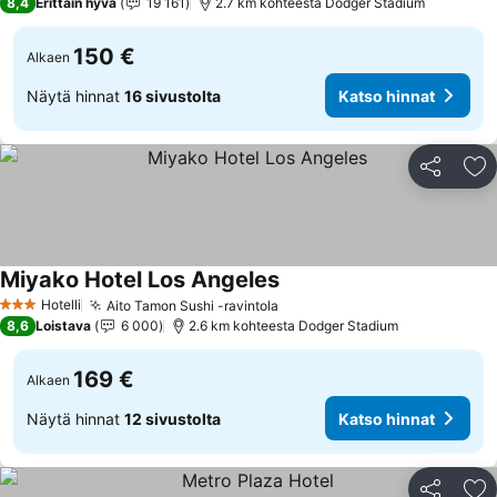
8,4
Erittäin hyvä
19 161
2.7 km kohteesta Dodger Stadium
150 €
Alkaen
Näytä hinnat
16 sivustolta
Katso hinnat
Jaa
Li
Miyako Hotel Los Angeles
Hotelli
Aito Tamon Sushi -ravintola
3 Tähtiluokitus
8,6
Loistava
6 000
2.6 km kohteesta Dodger Stadium
169 €
Alkaen
Näytä hinnat
12 sivustolta
Katso hinnat