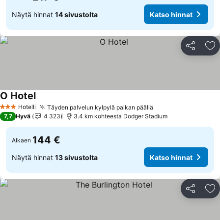
Näytä hinnat
14 sivustolta
Katso hinnat
Jaa
Li
O Hotel
Hotelli
Täyden palvelun kylpylä paikan päällä
3 Tähtiluokitus
7,7
Hyvä
4 323
3.4 km kohteesta Dodger Stadium
144 €
Alkaen
Näytä hinnat
13 sivustolta
Katso hinnat
Jaa
Li