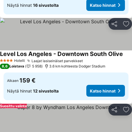
Näytä hinnat
16 sivustolta
Katso hinnat
Jaa
Li
Level Los Angeles - Downtown South Olive
Hotelli
Laajat lasiseinäiset parvekkeet
4 Tähtiluokitus
8,6
Loistava
5 958
3.6 km kohteesta Dodger Stadium
159 €
Alkaen
Näytä hinnat
12 sivustolta
Katso hinnat
Suosittu valinta
Jaa
Li