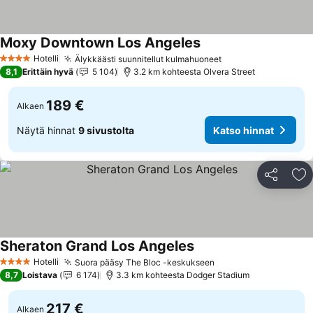
Moxy Downtown Los Angeles
Hotelli
Älykkäästi suunnitellut kulmahuoneet
4 Tähtiluokitus
8,1
Erittäin hyvä
5 104
3.2 km kohteesta Olvera Street
189 €
Alkaen
Näytä hinnat
9 sivustolta
Katso hinnat
Jaa
Li
Sheraton Grand Los Angeles
Hotelli
Suora pääsy The Bloc -keskukseen
4 Tähtiluokitus
8,7
Loistava
6 174
3.3 km kohteesta Dodger Stadium
217 €
Alkaen