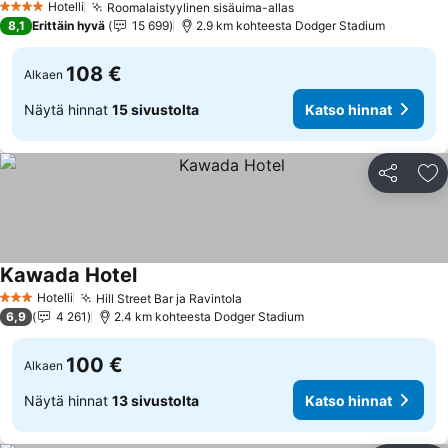
Hotelli
Roomalaistyylinen sisäuima-allas
4 Tähtiluokitus
8,1
Erittäin hyvä
15 699
2.9 km kohteesta Dodger Stadium
108 €
Alkaen
Näytä hinnat
15 sivustolta
Katso hinnat
Jaa
Li
Kawada Hotel
Hotelli
Hill Street Bar ja Ravintola
3 Tähtiluokitus
6,9
4 261
2.4 km kohteesta Dodger Stadium
100 €
Alkaen
Näytä hinnat
13 sivustolta
Katso hinnat