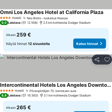
Omni Los Angeles Hotel at California Plaza
Hotelli
Neo Bistro -ruokailua Noessa
4 Tähtiluokitus
9,0
Loistava
12 556
2.5 km kohteesta Dodger Stadium
259 €
Alkaen
Näytä hinnat
12 sivustolta
Katso hinnat
Jaa
Li
Intercontinental Hotels Los Angeles Downtown By Ihg
Hotelli
Pilvenpiirtäjän 70. kerroksen aula
5 Tähtiluokitus
8,9
Loistava
16 363
3.1 km kohteesta Dodger Stadium
265 €
Alkaen