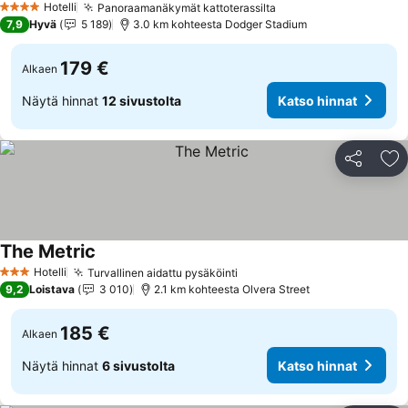
Hotelli
Panoraamanäkymät kattoterassilta
4 Tähtiluokitus
7,9
Hyvä
5 189
3.0 km kohteesta Dodger Stadium
179 €
Alkaen
Näytä hinnat
12 sivustolta
Katso hinnat
Jaa
Li
The Metric
Hotelli
Turvallinen aidattu pysäköinti
3 Tähtiluokitus
9,2
Loistava
3 010
2.1 km kohteesta Olvera Street
185 €
Alkaen
Näytä hinnat
6 sivustolta
Katso hinnat