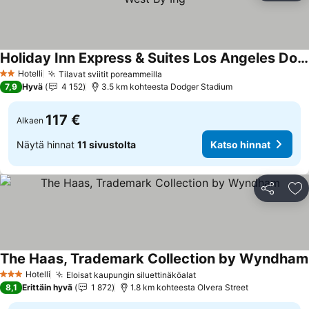
Holiday Inn Express & Suites Los Angeles Downtown West By Ihg
Hotelli
Tilavat sviitit poreammeilla
2 Tähtiluokitus
7,9
Hyvä
4 152
3.5 km kohteesta Dodger Stadium
117 €
Alkaen
Näytä hinnat
11 sivustolta
Katso hinnat
Jaa
Li
The Haas, Trademark Collection by Wyndham
Hotelli
Eloisat kaupungin siluettinäköalat
3 Tähtiluokitus
8,1
Erittäin hyvä
1 872
1.8 km kohteesta Olvera Street