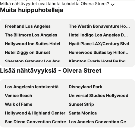
Mitkä nähtävyydet ovat lähellä kohdetta Olvera Street?
Muita huippuhotelleja
Freehand Los Angeles
The Westin Bonaventure Hotel & Suites, Los Angeles
The Biltmore Los Angeles
Hotel Indigo Los Angeles Downtown By Ihg
Hollywood Inn Suites Hotel
Hyatt Place LAX/Century Blvd
Hotel Ziggy on Sunset
Homewood Suites by Hilton Los Angeles International Airport
Sheraton Gateway Los Angeles Hotel
Kimpton Everly Hotel By Ihg
Lisää nähtävyyksiä - Olvera Street
Loews Hollywood Hotel
The Godfrey Hotel Hollywood
Best Western Plus Sunset Plaza Hotel
The Hollywood Roosevelt
Los Angelesin lentokenttä
Disneyland Park
Montrose at Beverly Hills
citizenM Los Angeles Downtown
Venice Beach
Universal Studios Hollywood
O Hotel
Whisky Hotel
Walk of Fame
Sunset Strip
Embassy Suites by Hilton Los Angeles International Airport North
DoubleTree by Hilton Hotel Los Angeles Downtown
Hollywood & Highland Center
Santa Monica
The Hollywood Franklin Hotel near Universal Studios
Quality Inn Near Hollywood Walk of Fame
San Diego Convention Centre
Los Angeles Convention Center
Sonesta Los Angeles Airport LAX
Pasadena Hotel & Pool
Six Flags Magic Mountain
Crypto.com Arena
Hilton Pasadena
Courtyard by Marriott Los Angeles Pasadena/Old Town