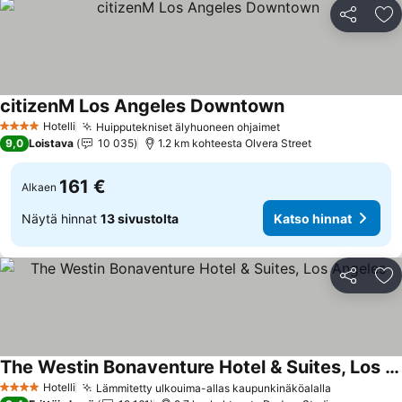
Jaa
Li
citizenM Los Angeles Downtown
Hotelli
Huipputekniset älyhuoneen ohjaimet
4 Tähtiluokitus
9,0
Loistava
10 035
1.2 km kohteesta Olvera Street
161 €
Alkaen
Näytä hinnat
13 sivustolta
Katso hinnat
Jaa
Li
The Westin Bonaventure Hotel & Suites, Los Angeles
Hotelli
Lämmitetty ulkouima-allas kaupunkinäköalalla
4 Tähtiluokitus