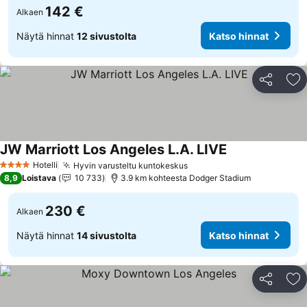
142 €
Alkaen
Näytä hinnat
12 sivustolta
Katso hinnat
Jaa
Li
JW Marriott Los Angeles L.A. LIVE
Hotelli
Hyvin varusteltu kuntokeskus
4 Tähtiluokitus
8,9
Loistava
10 733
3.9 km kohteesta Dodger Stadium
230 €
Alkaen
Näytä hinnat
14 sivustolta
Katso hinnat
Jaa
Li