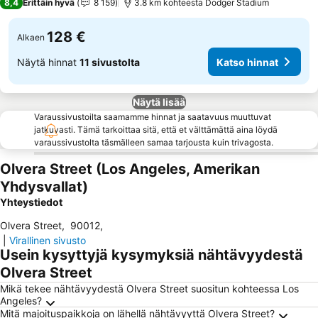
8,4
Erittäin hyvä
8 159
3.8 km kohteesta Dodger Stadium
128 €
Alkaen
Näytä hinnat
11 sivustolta
Katso hinnat
Näytä lisää
Varaussivustoilta saamamme hinnat ja saatavuus muuttuvat
jatkuvasti. Tämä tarkoittaa sitä, että et välttämättä aina löydä
varaussivustolta täsmälleen samaa tarjousta kuin trivagosta.
Olvera Street (Los Angeles, Amerikan
Yhdysvallat)
Yhteystiedot
Olvera Street
,
90012
,
|
Virallinen sivusto
Usein kysyttyjä kysymyksiä nähtävyydestä
Olvera Street
Mikä tekee nähtävyydestä Olvera Street suositun kohteessa Los
Angeles?
Mitä majoituspaikkoja on lähellä nähtävyyttä Olvera Street?