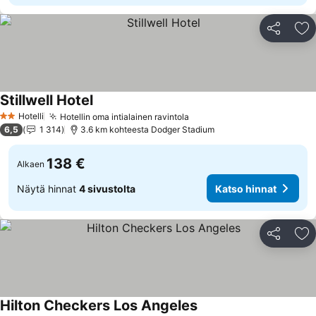
Jaa
Li
Stillwell Hotel
Hotelli
Hotellin oma intialainen ravintola
2 Tähtiluokitus
6,5
1 314
3.6 km kohteesta Dodger Stadium
138 €
Alkaen
Näytä hinnat
4 sivustolta
Katso hinnat
Jaa
Li
Hilton Checkers Los Angeles