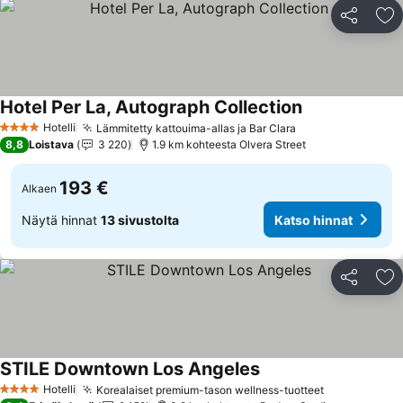
Jaa
Li
Hotel Per La, Autograph Collection
Hotelli
Lämmitetty kattouima-allas ja Bar Clara
4 Tähtiluokitus
8,8
Loistava
3 220
1.9 km kohteesta Olvera Street
193 €
Alkaen
Näytä hinnat
13 sivustolta
Katso hinnat
Jaa
Li
STILE Downtown Los Angeles
Hotelli
Korealaiset premium-tason wellness-tuotteet
4 Tähtiluokitus