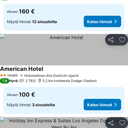
160 €
Alkaen
Näytä hinnat
12 sivustolta
Katso hinnat
Jaa
Li
American Hotel
Hotelli
Historiallinen Arts Districtin sijainti
2 Tähtiluokitus
7,9
Hyvä
2 783
3.2 km kohteesta Dodger Stadium
100 €
Alkaen
Näytä hinnat
3 sivustolta
Katso hinnat
Jaa
Li