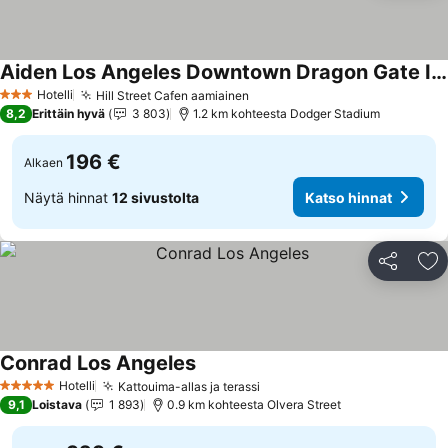
Aiden Los Angeles Downtown Dragon Gate Inn
Hotelli
Hill Street Cafen aamiainen
3 Tähtiluokitus
8,2
Erittäin hyvä
3 803
1.2 km kohteesta Dodger Stadium
196 €
Alkaen
Näytä hinnat
12 sivustolta
Katso hinnat
Jaa
Li
Conrad Los Angeles
Hotelli
Kattouima-allas ja terassi
5 Tähtiluokitus
9,1
Loistava
1 893
0.9 km kohteesta Olvera Street