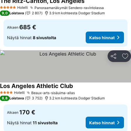
The Ritz-Carlton, Los Angeles
Hotelli
Panoraamanäkymät Sendero-ravintolassa
5 Tähtiluokitus
9,0
Loistava
2 807
3.9 km kohteesta Dodger Stadium
685 €
Alkaen
Näytä hinnat
8 sivustolta
Katso hinnat
Jaa
Li
Los Angeles Athletic Club
Hotelli
Beaux-arts-sisäuima-allas
4 Tähtiluokitus
8,8
Loistava
3 752
3.2 km kohteesta Dodger Stadium
170 €
Alkaen
Näytä hinnat
11 sivustolta
Katso hinnat