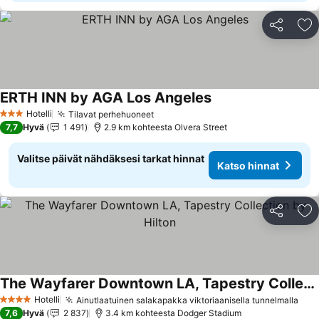
Jaa
Li
ERTH INN by AGA Los Angeles
Hotelli
Tilavat perhehuoneet
3 Tähtiluokitus
7,7
Hyvä
1 491
2.9 km kohteesta Olvera Street
Valitse päivät nähdäksesi tarkat hinnat
Katso hinnat
Jaa
Li
The Wayfarer Downtown LA, Tapestry Collection by Hilton
Hotelli
Ainutlaatuinen salakapakka viktoriaanisella tunnelmalla
4 Tähtiluokitus
7,6
Hyvä
2 837
3.4 km kohteesta Dodger Stadium