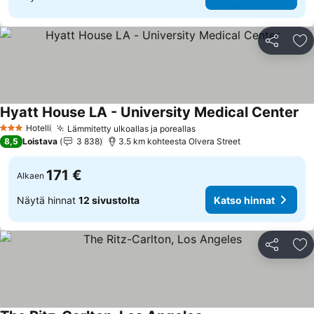
Jaa
Li
Hyatt House LA - University Medical Center
Hotelli
Lämmitetty ulkoallas ja poreallas
3 Tähtiluokitus
8,5
Loistava
3 838
3.5 km kohteesta Olvera Street
171 €
Alkaen
Näytä hinnat
12 sivustolta
Katso hinnat
Jaa
Li