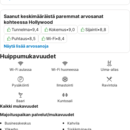
Saanut keskimääräistä paremmat arvosanat
kohteessa Hollywood
Tunnelma
•
9,4
Kokemus
•
9,0
Sijainti
•
8,8
Puhtaus
•
8,5
Wi-Fi
•
8,4
Näytä lisää arvosanoja
Huippumukavuudet
Wi-Fi aulassa
Wi-Fi huoneessa
Uima-allas
Pysäköinti
Ilmastointi
Ravintola
Baari
Kuntosali
Kaikki mukavuudet
Majoituspaikan palvelut/mukavuudet
Businesskeskus
Kahvila
Yökerho
Sisääntuloaula