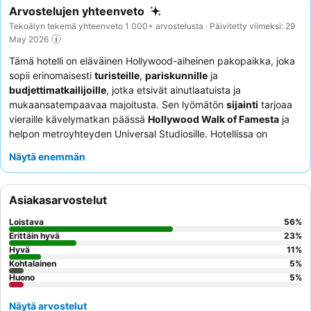
Arvostelujen yhteenveto
Tekoälyn tekemä yhteenveto 1 000+ arvostelusta · Päivitetty viimeksi: 29
May 2026
Tämä hotelli on eläväinen Hollywood-aiheinen pakopaikka, joka
sopii erinomaisesti
turisteille
,
pariskunnille
ja
budjettimatkailijoille
, jotka etsivät ainutlaatuista ja
mukaansatempaavaa majoitusta. Sen lyömätön
sijainti
tarjoaa
vieraille kävelymatkan päässä
Hollywood Walk of Famesta
ja
helpon metroyhteyden Universal Studiosille. Hotellissa on
poikkeuksellinen
oma ruokapaikka
, joka saa jatkuvasti paljon
Näytä enemmän
kehuja herkullisesta ja monipuolisesta ruokalistastaan. Vieraat
korostavat jatkuvasti henkilökunnan olevan ystävällistä,
avuliasta ja mukautuvaa, mikä parantaa kokonaiskokemusta.
Asiakasarvostelut
Todella syvällisen kokemuksen saamiseksi harkitse huoneen
varaamista, josta on näkymät Hollywood-kyltille.
Loistava
56
%
Erittäin hyvä
23
%
Hyvä
11
%
Kohtalainen
5
%
Huono
5
%
Näytä arvostelut