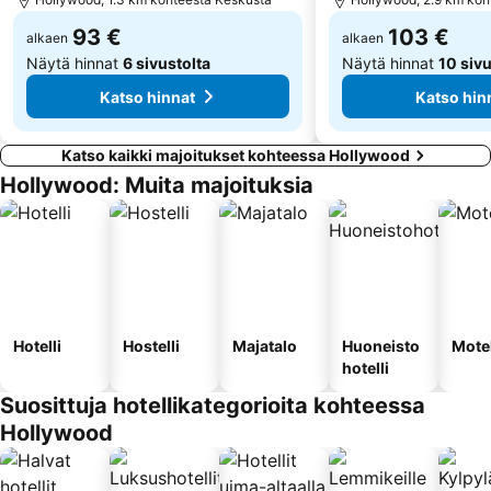
93 €
103 €
alkaen
alkaen
Näytä hinnat
6 sivustolta
Näytä hinnat
10 sivu
Katso hinnat
Katso hin
Katso kaikki majoitukset kohteessa Hollywood
Hollywood: Muita majoituksia
Hotelli
Hostelli
Majatalo
Huoneisto
Motel
hotelli
Suosittuja hotellikategorioita kohteessa
Hollywood