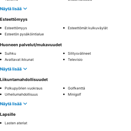
Näytä lisää
Esteettömyys
Esteettömyys
Esteettömät kulkuväylät
Esteetön pysäköintialue
Huoneen palvelut/mukavuudet
Suihku
Silitysvälineet
Avattavat ikkunat
Televisio
Näytä lisää
Liikuntamahdollisuudet
Polkupyörien vuokraus
Golfkenttä
Urheilumahdollisuus
Minigolf
Näytä lisää
Lapsille
Lasten ateriat