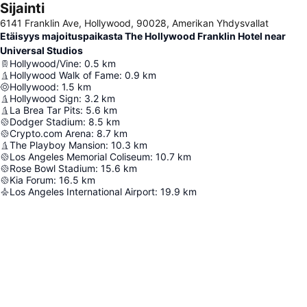
Sijainti
6141 Franklin Ave, Hollywood, 90028, Amerikan Yhdysvallat
Etäisyys majoituspaikasta The Hollywood Franklin Hotel near
Universal Studios
Hollywood/Vine
:
0.5
km
Hollywood Walk of Fame
:
0.9
km
Hollywood
:
1.5
km
Hollywood Sign
:
3.2
km
La Brea Tar Pits
:
5.6
km
Dodger Stadium
:
8.5
km
Crypto.com Arena
:
8.7
km
The Playboy Mansion
:
10.3
km
Los Angeles Memorial Coliseum
:
10.7
km
Rose Bowl Stadium
:
15.6
km
Kia Forum
:
16.5
km
Los Angeles International Airport
:
19.9
km