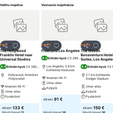
Valittu majoitus
Vastaavia majoituksia
Hotelli
Hotelli
Hotelli
3 Tähtiluokitus
4 Tähtiluokitus
4 Tähtiluokitus
Jaa
Lisää suosikkeihin
Jaa
Lisää suosikkeihin
Jaa
Lisää suo
The Hollywood
Freehand Los Angeles
The Westin
Franklin Hotel near
Bonaventure Hotel
8,2
Erittäin hyvä
(
13 389 arviota
)
Universal Studios
Suites, Los Angele
Los Angeles, 0.8 km
8,4
8,4
Erittäin hyvä
(
10 380 arviota
)
Erittäin hyvä
(
19 
kohteesta Keskusta
Hollywood, Amerikan
2.7 km kohteesta
Ilmainen Wi-Fi
Yhdysvallat
Dodger Stadium
Uima-allas
Ilmainen Wi-Fi
Uima-allas
Kylpylä
Uima-allas
Kylpylä
Pysäköinti
Pysäköinti
Katso hinnat
91 €
alkaen
Katso hinnat
Katso hinnat
133 €
150 €
alkaen
alkaen
Näytä hinnat
11
Näytä hinnat
16
Näytä hinnat
16