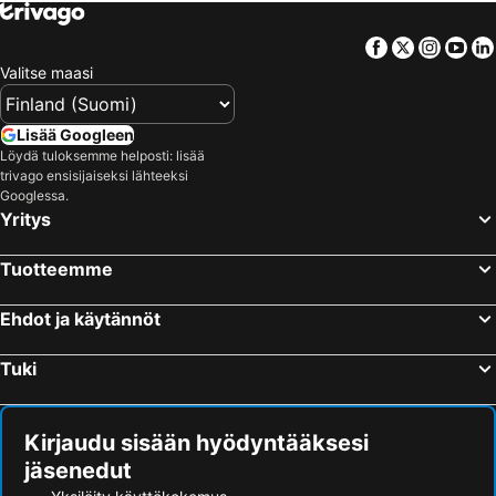
Facebook
Twitter
Insta
Yo
Valitse maasi
Lisää Googleen
Löydä tuloksemme helposti: lisää
trivago ensisijaiseksi lähteeksi
Googlessa.
Yritys
Tuotteemme
Ehdot ja käytännöt
Tuki
Kirjaudu sisään hyödyntääksesi
jäsenedut