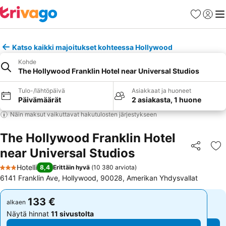
Suosikit
Kirjaud
Val
Katso kaikki majoitukset kohteessa Hollywood
Kohde
The Hollywood Franklin Hotel near Universal Studios
Tulo-/lähtöpäivä
Asiakkaat ja huoneet
Päivämäärät
2 asiakasta, 1 huone
Näin maksut vaikuttavat hakutulosten järjestykseen
The Hollywood Franklin Hotel
near Universal Studios
Jaa
Li
Hotelli
8,4
Erittäin hyvä
(
10 380 arviota
)
3 Tähtiluokitus
6141 Franklin Ave, Hollywood, 90028, Amerikan Yhdysvallat
133 €
133 €
alkaen
alkaen
Näytä hinnat
11 sivustolta
Näytä hinnat
11 sivustolta