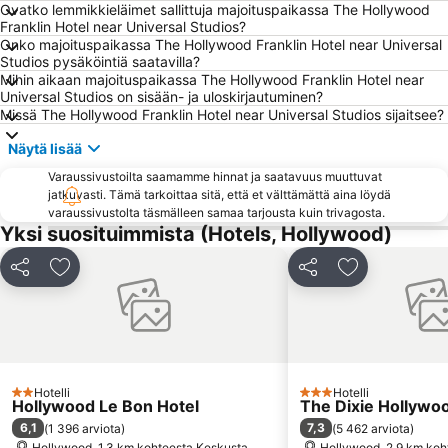
Warner Bros Studio Tour
Mulholland Drive
Ovatko lemmikkieläimet sallittuja majoituspaikassa The Hollywood
Franklin Hotel near Universal Studios?
Los Angeles Memorial Coliseum
Paramount Pictures Studio Tour
Onko majoituspaikassa The Hollywood Franklin Hotel near Universal
Studios pysäköintiä saatavilla?
La Brea Tar Pits
Los Angeles County Museum of Art
Mihin aikaan majoituspaikassa The Hollywood Franklin Hotel near
Petersen Automotive Museum
Griffith Park
Universal Studios on sisään- ja uloskirjautuminen?
Missä The Hollywood Franklin Hotel near Universal Studios sijaitsee?
Walt Disney Concert Hall
Natural History Museum of Los Angeles County
Näytä lisää
Hollywood Burbank Airport
The Getty Center Los Angeles
Varaussivustoilta saamamme hinnat ja saatavuus muuttuvat
Trevos at Hilton Pasadena
Hollywood Bowl
jatkuvasti. Tämä tarkoittaa sitä, että et välttämättä aina löydä
E-Garden
Los Feliz Municipal Golf Course
varaussivustolta täsmälleen samaa tarjousta kuin trivagosta.
Yksi suosituimmista (Hotels, Hollywood)
Angelus Temple
Nokia Plaza
Angels Flight
Union Station Los Angeles
Jaa
Lisää suosikkeihin
Jaa
Lisää suosikk
Downtown Los Angeles
The Bistro at Courtyard Marriott
Port of Los Angeles
Hotelli
Hotelli
2 Tähtiluokitus
3 Tähtiluokitus
Hollywood Le Bon Hotel
The Dixie Hollywo
6,1
7,3
(
1 396 arviota
)
(
5 462 arviota
)
Hollywood, 1.3 km kohteesta Keskusta
Hollywood, 2.9 km koh