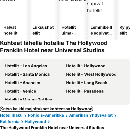
Halvat
Luksushot
Hotellit
Lemmikeill
Kylp
hotellit
ellit
uima-
e sopivat
ellit
altaalla
hotellit
Kohteet lähellä hotellia The Hollywood
Franklin Hotel near Universal Studios
Hotellit – Los Angeles
Hotellit – Hollywood
Hotellit – Santa Monica
Hotellit – West Hollywood
Hotellit – Anaheim
Hotellit – Long Beach
Hotellit – Venice
Hotellit – Pasadena
Hotellit – Marina Del Rey
Katso kaikki majoitukset kohteessa Hollywood
Hotellihaku
Pohjois-Amerikka
Amerikan Yhdysvallat
Kalifornia
Hollywood
The Hollywood Franklin Hotel near Universal Studios