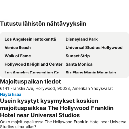
Tutustu lähistön nähtävyyksiin
Laajenna kartta
Los Angelesin lentokenttä
Disneyland Park
Venice Beach
Universal Studios Hollywood
Walk of Fame
Sunset Strip
Hollywood & Highland Center
Santa Monica
Los Angeles Convention Center
Six Flags Magic Mountain
Majoituspaikan tiedot
Hollywood Sign
Crypto.com Arena
6141 Franklin Ave, Hollywood, 90028, Amerikan Yhdysvallat
Chinatown
Pier Santa Monica
Näytä lisää
The Original Farmers Market
Beverly Center
Usein kysytyt kysymykset koskien
Rodeo Drive
Airport Long Beach
majoituspaikkaa The Hollywood Franklin
Hotel near Universal Studios
Disney's California Adventure
Malibu
Onko majoituspaikassa The Hollywood Franklin Hotel near Universal
Queen Mary
Griffith Observatory
Studios uima-allas?