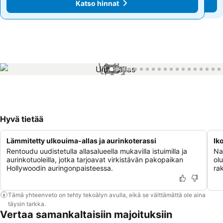
Katso hinnat
Katso hinnat
1 / 99
Hyvä tietää
Lämmitetty ulkouima-allas ja aurinkoterassi
Ik
Rentoudu uudistetulla allasalueella mukavilla istuimilla ja
Nau
aurinkotuoleilla, jotka tarjoavat virkistävän pakopaikan
olu
Hollywoodin auringonpaisteessa.
rak
Tämä yhteenveto on tehty tekoälyn avulla, eikä se välttämättä ole aina
täysin tarkka.
Vertaa samankaltaisiin majoituksiin