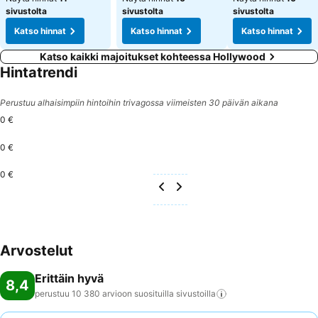
sivustolta
sivustolta
sivustolta
Katso hinnat
Katso hinnat
Katso hinnat
Katso kaikki majoitukset kohteessa Hollywood
Hintatrendi
Perustuu alhaisimpiin hintoihin trivagossa viimeisten 30 päivän aikana
0 €
0 €
0 €
Arvostelut
Erittäin hyvä
8,4
perustuu 10 380 arvioon suosituilla
sivustoilla