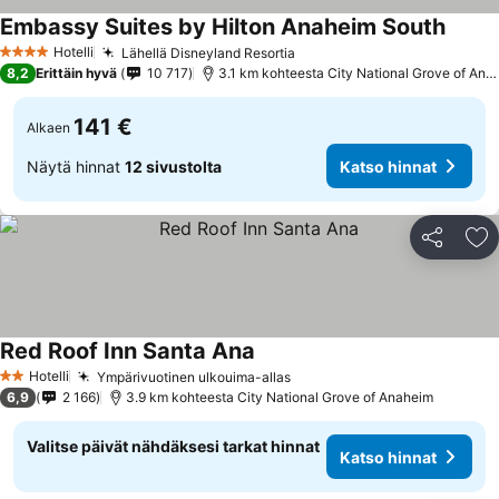
Embassy Suites by Hilton Anaheim South
Katso 
Hotelli
Lähellä Disneyland Resortia
Katso hinnat
4 Tähtiluokitus
8,2
Erittäin hyvä
10 717
3.1 km kohteesta City National Grove of Ana
141 €
Alkaen
Näytä hinnat
12 sivustolta
Katso hinnat
Jaa
Li
Red Roof Inn Santa Ana
Katso hinnat
Hotelli
Ympärivuotinen ulkouima-allas
Katso hinnat
2 Tähtiluokitus
6,9
2 166
3.9 km kohteesta City National Grove of Anaheim
Valitse päivät nähdäksesi tarkat hinnat
Katso hinnat