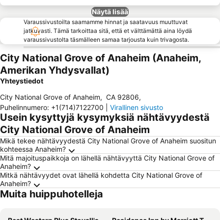
Näytä lisää
Varaussivustoilta saamamme hinnat ja saatavuus muuttuvat
jatkuvasti. Tämä tarkoittaa sitä, että et välttämättä aina löydä
varaussivustolta täsmälleen samaa tarjousta kuin trivagosta.
City National Grove of Anaheim (Anaheim,
Amerikan Yhdysvallat)
Yhteystiedot
City National Grove of Anaheim
,
CA 92806
,
Puhelinnumero
:
+1(714)7122700
|
Virallinen sivusto
Usein kysyttyjä kysymyksiä nähtävyydestä
City National Grove of Anaheim
Mikä tekee nähtävyydestä City National Grove of Anaheim suositun
kohteessa Anaheim?
Mitä majoituspaikkoja on lähellä nähtävyyttä City National Grove of
Anaheim?
Mitkä nähtävyydet ovat lähellä kohdetta City National Grove of
Anaheim?
Muita huippuhotelleja