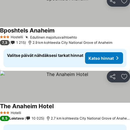
Jaa
Li
Bposhtels Anaheim
Katso hinnat
Hostelli
Edullinen majoitusvaihtoehto
Katso hinnat
3 Tähtiluokitus
7,3
1 215
2.9 km kohteesta City National Grove of Anaheim
Valitse päivät nähdäksesi tarkat hinnat
Katso hinnat
Jaa
Li
The Anaheim Hotel
Katso hinnat
Hotelli
3 Tähtiluokitus
8,5
Loistava
10 025
2.7 km kohteesta City National Grove of Anahei