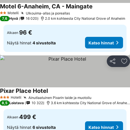
Motel 6-Anaheim, CA - Maingate
Katso hinnat
Motelli
Ulkouima-allas ja poreallas
Katso hinnat
2 Tähtiluokitus
7,6
Hyvä
16 020
2.0 km kohteesta City National Grove of Anaheim
96 €
Alkaen
Näytä hinnat
4 sivustolta
Katso hinnat
Jaa
Li
Pixar Place Hotel
Katso hinnat
Hotelli
Ainutlaatuinen Pixarin taide ja muotoilu
Katso hinnat
3 Tähtiluokitus
8,5
Loistava
10 322
3.6 km kohteesta City National Grove of Anahei
499 €
Alkaen
Näytä hinnat
6 sivustolta
Katso hinnat