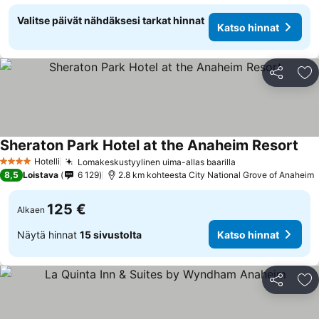
Valitse päivät nähdäksesi tarkat hinnat
Katso hinnat
Jaa
Li
Sheraton Park Hotel at the Anaheim Resort
Kat
Hotelli
Lomakeskustyylinen uima-allas baarilla
Katso hinnat
4 Tähtiluokitus
8,5
Loistava
6 129
2.8 km kohteesta City National Grove of Anaheim
125 €
Alkaen
Näytä hinnat
15 sivustolta
Katso hinnat
Jaa
Li