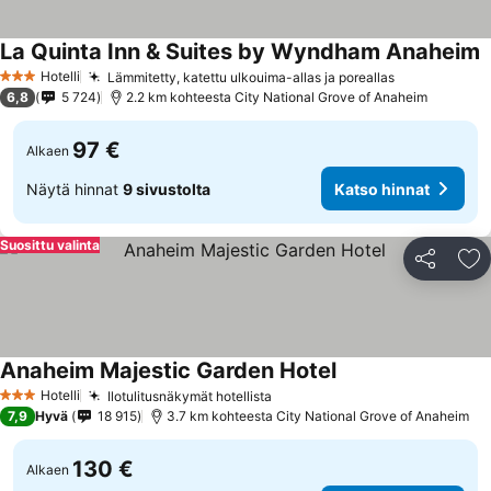
La Quinta Inn & Suites by Wyndham Anaheim
K
Hotelli
Lämmitetty, katettu ulkouima-allas ja poreallas
Katso hinna
3 Tähtiluokitus
6,8
5 724
2.2 km kohteesta City National Grove of Anaheim
97 €
Alkaen
Näytä hinnat
9 sivustolta
Katso hinnat
Suosittu valinta
Jaa
Li
Anaheim Majestic Garden Hotel
Katso hinnat
Hotelli
Ilotulitusnäkymät hotellista
Katso hinnat
3 Tähtiluokitus
7,9
Hyvä
18 915
3.7 km kohteesta City National Grove of Anaheim
130 €
Alkaen