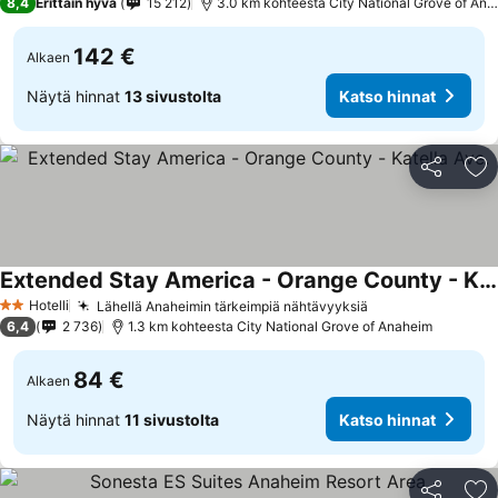
8,4
Erittäin hyvä
15 212
3.0 km kohteesta City National Grove of An
142 €
Alkaen
Näytä hinnat
13 sivustolta
Katso hinnat
Jaa
Li
Extended Stay America - Orange County - Katella Ave.
Katso hinnat
Hotelli
Lähellä Anaheimin tärkeimpiä nähtävyyksiä
Katso hinnat
2 Tähtiluokitus
6,4
2 736
1.3 km kohteesta City National Grove of Anaheim
84 €
Alkaen
Näytä hinnat
11 sivustolta
Katso hinnat