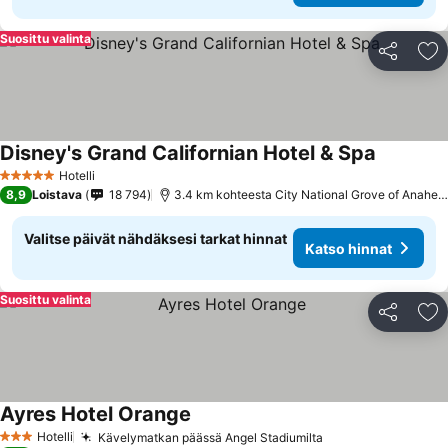
Suosittu valinta
Jaa
Li
Disney's Grand Californian Hotel & Spa
Katso hin
Hotelli
5 Tähtiluokitus
8,9
Loistava
18 794
3.4 km kohteesta City National Grove of Anahei
Valitse päivät nähdäksesi tarkat hinnat
Katso hinnat
Suosittu valinta
Jaa
Li
Ayres Hotel Orange
Katso hinnat
Hotelli
Kävelymatkan päässä Angel Stadiumilta
Katso hinnat
3 Tähtiluokitus