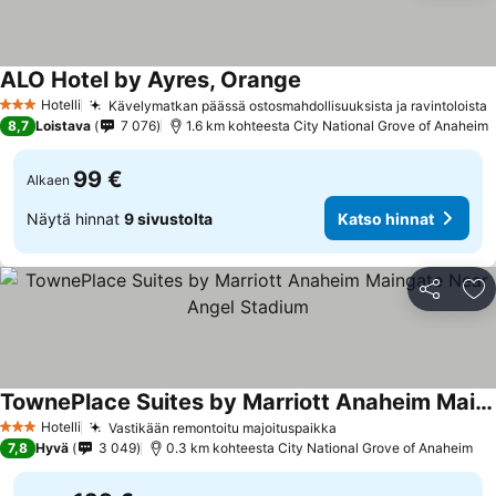
ALO Hotel by Ayres, Orange
Katso hinnat
Hotelli
Kävelymatkan päässä ostosmahdollisuuksista ja ravintoloista
K
3 Tähtiluokitus
8,7
Loistava
7 076
1.6 km kohteesta City National Grove of Anaheim
99 €
Alkaen
Näytä hinnat
9 sivustolta
Katso hinnat
Jaa
Li
TownePlace Suites by Marriott Anaheim Maingate Near Angel Stadium
Katso hinnat
Hotelli
Vastikään remontoitu majoituspaikka
Katso hinnat
3 Tähtiluokitus
7,8
Hyvä
3 049
0.3 km kohteesta City National Grove of Anaheim