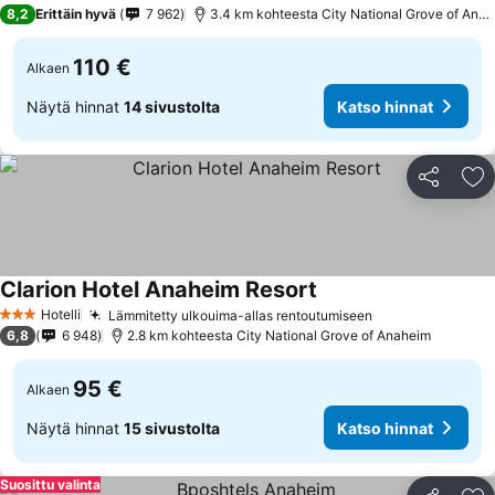
4 Tähtiluokitus
8,2
Erittäin hyvä
7 962
3.4 km kohteesta City National Grove of Ana
110 €
Alkaen
Näytä hinnat
14 sivustolta
Katso hinnat
Jaa
Li
Clarion Hotel Anaheim Resort
Katso hinnat
Hotelli
Lämmitetty ulkouima-allas rentoutumiseen
Katso hinnat
3 Tähtiluokitus
6,8
6 948
2.8 km kohteesta City National Grove of Anaheim
95 €
Alkaen
Näytä hinnat
15 sivustolta
Katso hinnat
Suosittu valinta