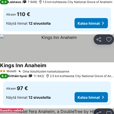
9,5
Loistava
7 949
1.5 km kohteesta City National Grove of Anaheim
110 €
Alkaen
Näytä hinnat
12 sivustolta
Katso hinnat
Jaa
Li
Kings Inn Anaheim
Katso hinnat
Motelli
Oma ilotulitusten katselutasanne
Katso hinnat
2 Tähtiluokitus
8,3
Erittäin hyvä
11 942
2.5 km kohteesta City National Grove of Ana
97 €
Alkaen
Näytä hinnat
12 sivustolta
Katso hinnat
Suosittu valinta