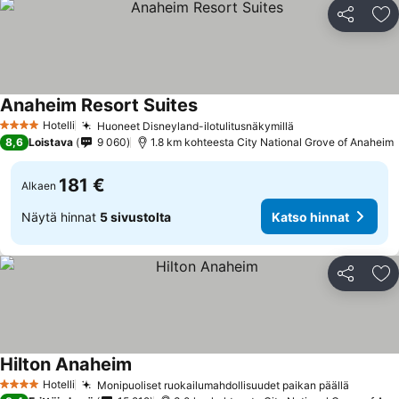
Jaa
Li
Anaheim Resort Suites
Katso hinnat
Hotelli
Huoneet Disneyland-ilotulitusnäkymillä
Katso hinnat
4 Tähtiluokitus
8,6
Loistava
9 060
1.8 km kohteesta City National Grove of Anaheim
181 €
Alkaen
Näytä hinnat
5 sivustolta
Katso hinnat
Jaa
Li
Hilton Anaheim
Katso hinnat
Hotelli
Monipuoliset ruokailumahdollisuudet paikan päällä
Katso h
4 Tähtiluokitus