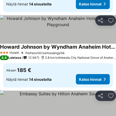
Näytä hinnat
14 sivustolta
Katso hinnat
Jaa
Li
Howard Johnson by Wyndham Anaheim Hotel & Water Playground
Katso hinnat
Hotelli
Perhesviitit kerrossängyillä
Katso hinnat
3 Tähtiluokitus
8,8
Loistava
12 947
2.8 km kohteesta City National Grove of Anahei
185 €
Alkaen
Näytä hinnat
14 sivustolta
Katso hinnat
Jaa
Li