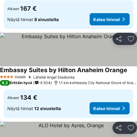
167 €
Alkaen
Näytä hinnat
8 sivustolta
Katso hinnat
Jaa
Li
Embassy Suites by Hilton Anaheim Orange
Kats
Hotelli
Lähellä Angel Stadiumia
Katso hinnat
4 Tähtiluokitus
8,2
Erittäin hyvä
6 504
1.1 km kohteesta City National Grove of Anah
134 €
Alkaen
Näytä hinnat
12 sivustolta
Katso hinnat
Jaa
Li