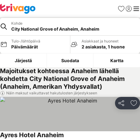
Suosikit
Kirjaud
Val
Kohde
City National Grove of Anaheim, Anaheim
Tulo-/lähtöpäivä
Asiakkaat ja huoneet
Päivämäärät
2 asiakasta, 1 huone
Järjestä
Suodata
Kartta
Majoitukset kohteessa Anaheim lähellä
kohdetta City National Grove of Anaheim
(Anaheim, Amerikan Yhdysvallat)
Näin maksut vaikuttavat hakutulosten järjestykseen
Jaa
Li
Ayres Hotel Anaheim
Katso hinnat