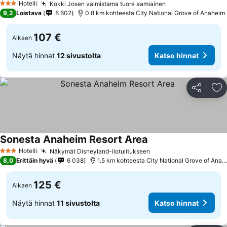
Hotelli
Kokki Josen valmistama tuore aamiainen
Katso hinnat
3 Tähtiluokitus
9,2
Loistava
8 602
0.8 km kohteesta City National Grove of Anaheim
107 €
Alkaen
Näytä hinnat
12 sivustolta
Katso hinnat
Jaa
Li
Sonesta Anaheim Resort Area
Katso hinnat
Hotelli
Näkymät Disneyland-ilotulitukseen
Katso hinnat
3 Tähtiluokitus
8,0
Erittäin hyvä
6 038
1.5 km kohteesta City National Grove of Anah
125 €
Alkaen
Näytä hinnat
11 sivustolta
Katso hinnat