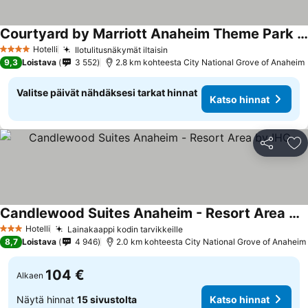
Courtyard by Marriott Anaheim Theme Park Entrance
Katso hinnat
Hotelli
Ilotulitusnäkymät iltaisin
Katso hinnat
4 Tähtiluokitus
9,3
Loistava
3 552
2.8 km kohteesta City National Grove of Anaheim
Valitse päivät nähdäksesi tarkat hinnat
Katso hinnat
Jaa
Li
Candlewood Suites Anaheim - Resort Area by IHG
Katso hinnat
Hotelli
Lainakaappi kodin tarvikkeille
Katso hinnat
3 Tähtiluokitus
8,7
Loistava
4 946
2.0 km kohteesta City National Grove of Anaheim
104 €
Alkaen
Näytä hinnat
15 sivustolta
Katso hinnat