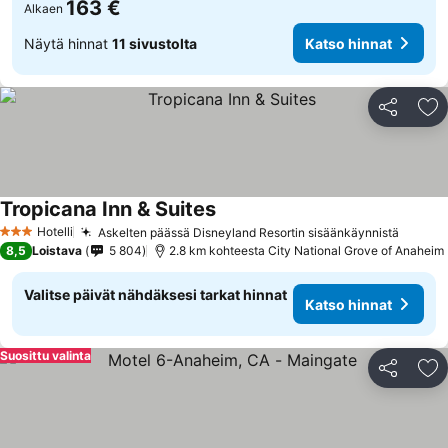
163 €
Alkaen
Näytä hinnat
11 sivustolta
Katso hinnat
Jaa
Li
Tropicana Inn & Suites
Katso hinnat
Hotelli
Askelten päässä Disneyland Resortin sisäänkäynnistä
Katso 
3 Tähtiluokitus
8,5
Loistava
5 804
2.8 km kohteesta City National Grove of Anaheim
Valitse päivät nähdäksesi tarkat hinnat
Katso hinnat
Suosittu valinta
Jaa
Li