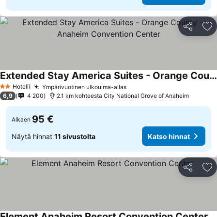
Jaa
Li
Extended Stay America Suites - Orange County - Anaheim Convention Center
Katso hinnat
Hotelli
Ympärivuotinen ulkouima-allas
Katso hinnat
2 Tähtiluokitus
6,9
4 200
2.1 km kohteesta City National Grove of Anaheim
95 €
Alkaen
Näytä hinnat
11 sivustolta
Katso hinnat
Jaa
Li
Element Anaheim Resort Convention Center