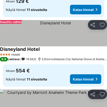
129 €
Alkaen
Näytä hinnat
11 sivustolta
Katso hinnat
Suosittu valinta
Jaa
Li
Disneyland Hotel
Katso hinnat
Hotelli
4 Tähtiluokitus
8,9
Loistava
16 642
3.8 km kohteesta City National Grove of Anahei
554 €
Alkaen
Näytä hinnat
11 sivustolta
Katso hinnat
Jaa
Li