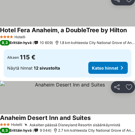
Jaa
Li
Hotel Fera Anaheim, a DoubleTree by Hilton
Kat
Hotelli
4 Tähtiluokitus
8,3
Erittäin hyvä
10 609
1.8 km kohteesta City National Grove of Ana
115 €
Alkaen
Näytä hinnat
12 sivustolta
Katso hinnat
Jaa
Li
Anaheim Desert Inn and Suites
Katso hinnat
Hotelli
Askelten päässä Disneyland Resortin sisäänkäynnistä
Katso 
3 Tähtiluokitus
8,3
Erittäin hyvä
9 044
2.7 km kohteesta City National Grove of Ana