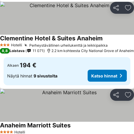
Jaa
Li
Clementine Hotel & Suites Anaheim
Katso hinnat
Hotelli
Perheystävällinen urheilukenttä ja leikkipaikka
Katso hinna
3 Tähtiluokitus
8,8
Loistava
11 071
2.2 km kohteesta City National Grove of Anaheim
194 €
Alkaen
Näytä hinnat
9 sivustolta
Katso hinnat
Jaa
Li
Anaheim Marriott Suites
Katso hinnat
Hotelli