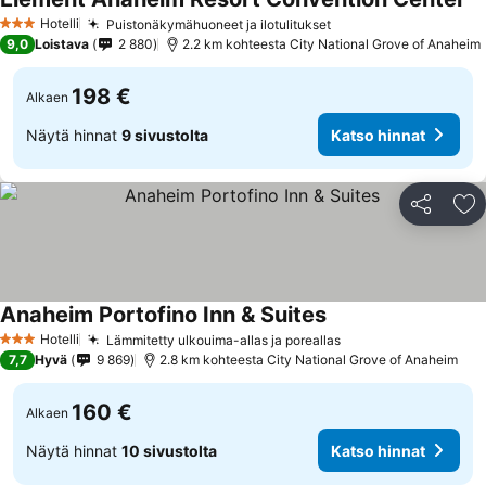
Ka
Hotelli
Puistonäkymähuoneet ja ilotulitukset
Katso hinnat
3 Tähtiluokitus
9,0
Loistava
2 880
2.2 km kohteesta City National Grove of Anaheim
198 €
Alkaen
Näytä hinnat
9 sivustolta
Katso hinnat
Jaa
Li
Anaheim Portofino Inn & Suites
Katso hinnat
Hotelli
Lämmitetty ulkouima-allas ja poreallas
Katso hinnat
3 Tähtiluokitus
7,7
Hyvä
9 869
2.8 km kohteesta City National Grove of Anaheim
160 €
Alkaen
Näytä hinnat
10 sivustolta
Katso hinnat