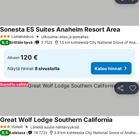
Jaa
Li
Sonesta ES Suites Anaheim Resort Area
Katso h
Lomakeskus
Ulkouima-allas ja poreallas
Katso hinnat
3 Tähtiluokitus
8,3
Erittäin hyvä
3 752
1.5 km kohteesta City National Grove of Anah
120 €
Alkaen
Näytä hinnat
8 sivustolta
Katso hinnat
Suosittu valinta
Jaa
Li
Great Wolf Lodge Southern California
Katso hinn
Hotelli
Lähellä suuria nähtävyyksiä
Katso hinnat
3 Tähtiluokitus
8,5
Loistava
19 773
3.8 km kohteesta City National Grove of Anahei