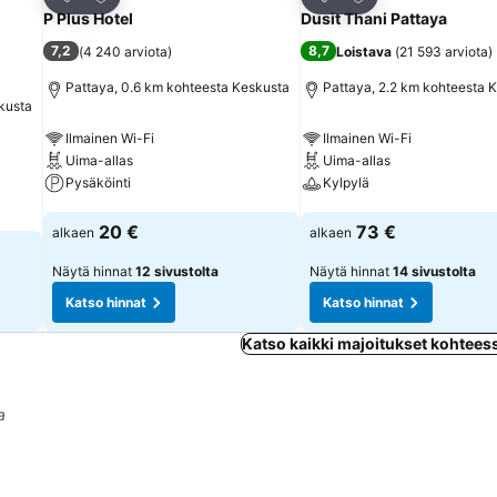
Jaa
Jaa
P Plus Hotel
Dusit Thani Pattaya
7,2
8,7
(
4 240 arviota
)
Loistava
(
21 593 arviota
)
Pattaya, 0.6 km kohteesta Keskusta
Pattaya, 2.2 km kohteesta 
kusta
Ilmainen Wi-Fi
Ilmainen Wi-Fi
Uima-allas
Uima-allas
Pysäköinti
Kylpylä
Katso hinnat
Katso hinnat
20 €
73 €
alkaen
alkaen
Näytä hinnat
12 sivustolta
Näytä hinnat
14 sivustolta
Katso hinnat
Katso hinnat
Katso kaikki majoitukset kohtees
a