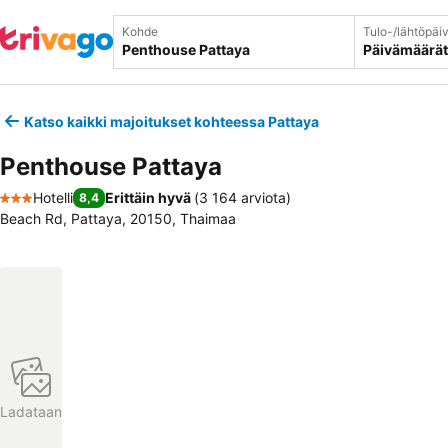
Kohde
Tulo-/lähtöpäi
Päivämäärät
Katso kaikki majoitukset kohteessa Pattaya
Penthouse Pattaya
Hotelli
Erittäin hyvä
(
3 164 arviota
)
8,4
3 Tähtiluokitus
Beach Rd, Pattaya, 20150, Thaimaa
Ladataan