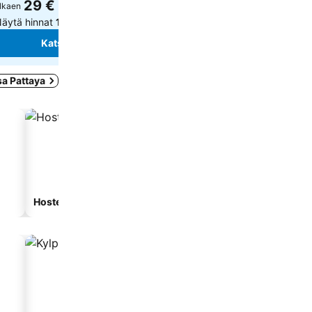
29 €
29 €
lkaen
alkaen
äytä hinnat
12 sivustolta
Näytä hinnat
9 sivustolta
Katso hinnat
Katso hinnat
sa Pattaya
Hostelli
Majatalo