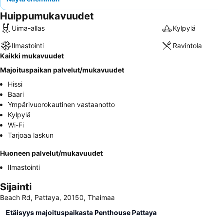
Huippumukavuudet
Uima-allas
Kylpylä
Ilmastointi
Ravintola
Kaikki mukavuudet
Majoituspaikan palvelut/mukavuudet
Hissi
Baari
Ympärivuorokautinen vastaanotto
Kylpylä
Wi-Fi
Tarjoaa laskun
Huoneen palvelut/mukavuudet
Ilmastointi
Sijainti
Beach Rd, Pattaya, 20150, Thaimaa
Etäisyys majoituspaikasta Penthouse Pattaya