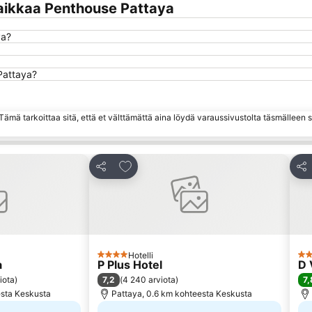
aikkaa Penthouse Pattaya
ya?
Pattaya?
ämä tarkoittaa sitä, että et välttämättä aina löydä varaussivustolta täsmälleen
hin
Lisää suosikkeihin
Jaa
Jaa
Hotelli
4 Tähtiluokitus
5 T
a
P Plus Hotel
D 
7,2
7,
iota
)
(
4 240 arviota
)
esta Keskusta
Pattaya, 0.6 km kohteesta Keskusta