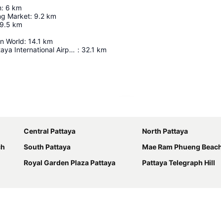
m
:
6
km
ng Market
:
9.2
km
9.5
km
in World
:
14.1
km
U-Tapao - Pattaya International Airport
:
32.1
km
Laajenna kartta
Central Pattaya
North Pattaya
ch
South Pattaya
Mae Ram Phueng Beac
Royal Garden Plaza Pattaya
Pattaya Telegraph Hill