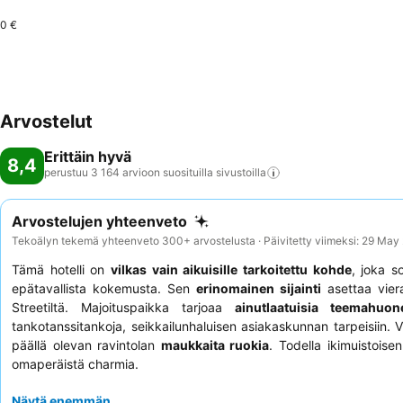
0 €
Arvostelut
Erittäin hyvä
8,4
perustuu 3 164 arvioon suosituilla
sivustoilla
Arvostelujen yhteenveto
Tekoälyn tekemä yhteenveto 300+ arvostelusta · Päivitetty viimeksi: 29 May
Tämä hotelli on
vilkas vain aikuisille tarkoitettu kohde
, joka so
epätavallista kokemusta. Sen
erinomainen sijainti
asettaa vier
Streetiltä. Majoituspaikka tarjoaa
ainutlaatuisia teemahuone
tankotanssitankoja, seikkailunhaluisen asiakaskunnan tarpeisiin. 
päällä olevan ravintolan
maukkaita ruokia
. Todella ikimuistois
omaperäistä charmia.
Näytä enemmän