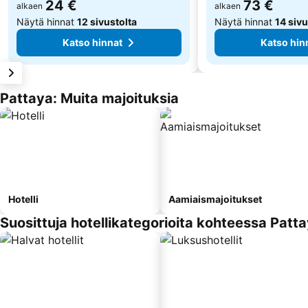
24 €
73 €
alkaen
alkaen
Näytä hinnat
12 sivustolta
Näytä hinnat
14 sivu
Katso hinnat
Katso hin
Pattaya: Muita majoituksia
Hotelli
Aamiaismajoitukset
Suosittuja hotellikategorioita kohteessa Patt