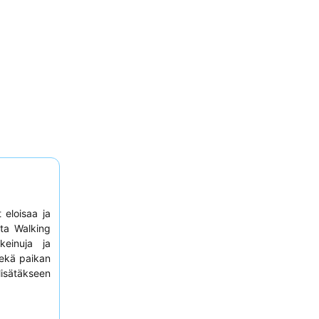
t eloisaa ja
ta Walking
keinuja ja
ekä paikan
isätäkseen