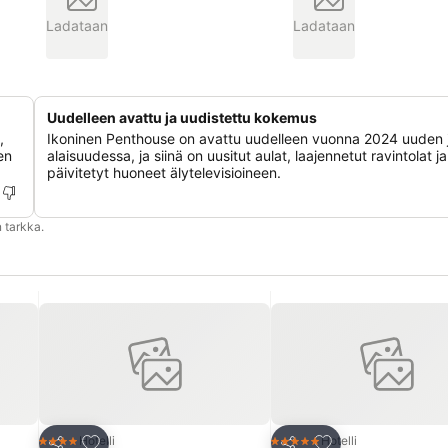
Ladataan
Ladataan
Uudelleen avattu ja uudistettu kokemus
,
Ikoninen Penthouse on avattu uudelleen vuonna 2024 uuden
en
alaisuudessa, ja siinä on uusitut aulat, laajennetut ravintolat ja
päivitetyt huoneet älytelevisioineen.
 tarkka.
Lisää suosikkeihin
Lisää suosikkeihin
Hotelli
Hotelli
4 Tähtiluokitus
5 Tähtiluokitus