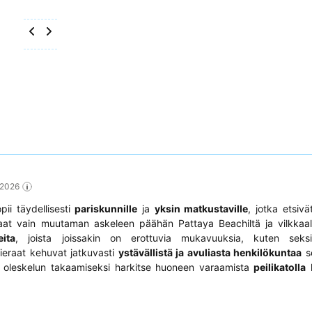
 2026
pii täydellisesti
pariskunnille
ja
yksin matkustaville
, jotka etsivä
aat vain muutaman askeleen päähän Pattaya Beachiltä ja vilkkaal
ita
, joista joissakin on erottuvia mukavuuksia, kuten seksi
Vieraat kehuvat jatkuvasti
ystävällistä ja avuliasta henkilökuntaa
s
en oleskelun takaamiseksi harkitse huoneen varaamista
peilikatolla
l