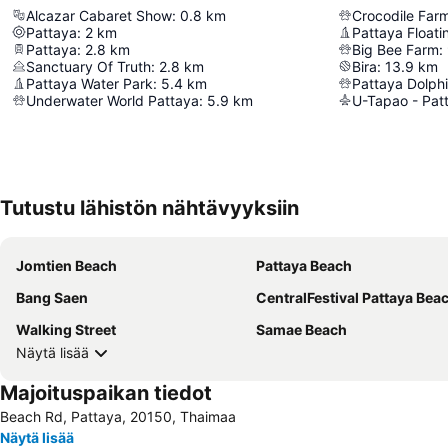
Alcazar Cabaret Show
:
0.8
km
Crocodile Far
Pattaya
:
2
km
Pattaya Floati
Pattaya
:
2.8
km
Big Bee Farm
:
Sanctuary Of Truth
:
2.8
km
Bira
:
13.9
km
Pattaya Water Park
:
5.4
km
Pattaya Dolph
Underwater World Pattaya
:
5.9
km
Tutustu lähistön nähtävyyksiin
Jomtien Beach
Pattaya Beach
Bang Saen
CentralFestival Pattaya Bea
Walking Street
Samae Beach
Näytä lisää
Majoituspaikan tiedot
Beach Rd, Pattaya, 20150, Thaimaa
Näytä lisää