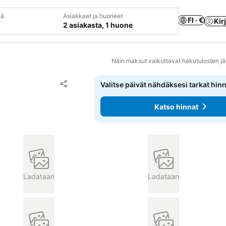
vä
Asiakkaat ja huoneet
FI · €
Kir
2 asiakasta, 1 huone
Näin maksut vaikuttavat hakutulosten jä
Lisää suosikkeihin
Valitse päivät nähdäksesi tarkat hin
Jaa
Katso hinnat
Ladataan
Ladataan