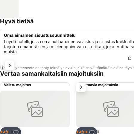
Hyvä tietää
Omaleimainen sisustussuunnittelu
Löydä hotelli, jossa on ainutlaatuinen valaistus ja sisustus kaikkialla
tarjoten omaperäisen ja mieleenpainuvan estetiikan, joka erottaa s
muista.
Tämä yhteenveto on tehty tekoälyn avulla, eikä se välttämättä ole aina täysin
Vertaa samankaltaisiin majoituksiin
Valittu majoitus
Vastaavia majoituksia
seuraava
Lisää suosikkeihin
Lisää suosikkeihin
Hotelli
Hotelli
3 Tähtiluokitus
4 Tähtiluokitus