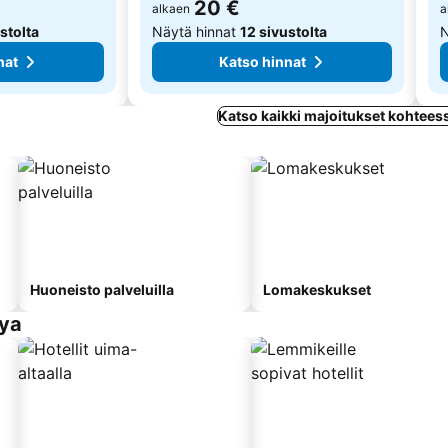
20 €
alkaen
a
stolta
Näytä hinnat
12 sivustolta
N
nat
Katso hinnat
Katso kaikki majoitukset kohtees
Huoneisto palveluilla
Lomakeskukset
aya