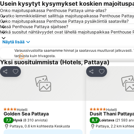
Usein kysytyt kysymykset koskien majoitusp
Onko majoituspaikassa Penthouse Pattaya uima-allas?
Ovatko lemmikkieläimet sallittuja majoituspaikassa Penthouse Patta
Onko majoituspaikassa Penthouse Pattaya pysäköintiä saatavilla?
Missä Penthouse Pattaya sijaitsee?
Mitkä suositut nähtävyydet ovat lähellä majoituspaikkaa Penthouse 
Näytä lisää
Varaussivustoilta saamamme hinnat ja saatavuus muuttuvat jatkuvasti. T
tarjousta kuin trivagosta.
Yksi suosituimmista (Hotels, Pattaya)
Lisää suosikkeihin
Lisää suosikkei
Jaa
Jaa
Hotelli
Hotelli
4 Tähtiluokitus
5 Tähtiluokitus
Golden Sea Pattaya
Dusit Thani Pattay
7,7
8,7
Hyvä
(
8 310 arviota
)
Loistava
(
21 593 arv
Pattaya, 0.6 km kohteesta Keskusta
Pattaya, 2.2 km kohte