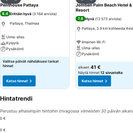
Jaa
Jaa
Penthouse Pattaya
Jomtien Palm Beach Hotel &
Resort
8,4
Erittäin hyvä
(
3 164 arviota
)
7,9
Hyvä
(
13 573 arviota
)
Pattaya, Thaimaa
Pattaya, 3.9 km kohteesta Kes
Uima-allas
Ilmainen Wi-Fi
Kylpylä
Uima-allas
Pysäköinti
Pysäköinti
Katso hinnat
Valitse päivät nähdäksesi tarkat
Katso hinnat
hinnat
41 €
alkaen
Näytä hinnat
12 sivustolta
Katso hinnat
Katso hinnat
Hintatrendi
Perustuu alhaisimpiin hintoihin trivagossa viimeisten 30 päivän aikan
0 €
0 €