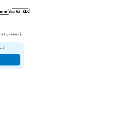
Valikko
jaudu
rjestykseen
nat