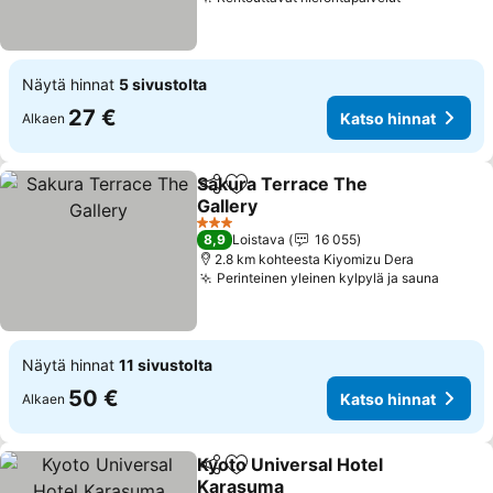
Katso hinn
Näytä hinnat
5 sivustolta
27 €
Katso hinnat
Alkaen
Sakura Terrace The
Jaa
Lisää suosikkeihin
Gallery
Katso hinnat
3 Tähtiluokitus
8,9
Loistava
16 055
2.8 km kohteesta Kiyomizu Dera
Perinteinen yleinen kylpylä ja sauna
Katso 
Näytä hinnat
11 sivustolta
50 €
Katso hinnat
Alkaen
Kyoto Universal Hotel
Jaa
Lisää suosikkeihin
Karasuma