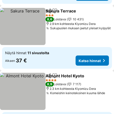
Sakura Terrace
Jaa
Lisää suosikkeihin
Katso hinn
3 Tähtiluokitus
8,6
Loistava
10 431
2.9 km kohteesta Kiyomizu Dera
Sukupuolen mukaan jaetut yleiset kylpylät
K
Näytä hinnat
11 sivustolta
37 €
Katso hinnat
Alkaen
Almont Hotel Kyoto
Jaa
Lisää suosikkeihin
Katso 
4 Tähtiluokitus
8,9
Loistava
7 117
2.3 km kohteesta Kiyomizu Dera
Komeishin keinotekoinen kuuma lähde
Kats