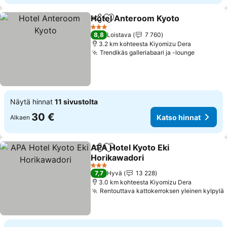
Hotel Anteroom Kyoto
Jaa
Lisää suosikkeihin
Kat
3 Tähtiluokitus
8,8
Loistava
7 760
3.2 km kohteesta Kiyomizu Dera
Trendikäs galleriabaari ja -lounge
Katso hi
Näytä hinnat
11 sivustolta
30 €
Katso hinnat
Alkaen
APA Hotel Kyoto Eki
Jaa
Lisää suosikkeihin
Horikawadori
Katso hinnat
3 Tähtiluokitus
7,7
Hyvä
13 228
3.0 km kohteesta Kiyomizu Dera
Rentouttava kattokerroksen yleinen kylpylä