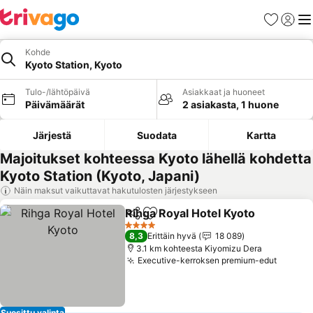
Suosikit
Kirjaud
Val
Kohde
Kyoto Station, Kyoto
Tulo-/lähtöpäivä
Asiakkaat ja huoneet
Päivämäärät
2 asiakasta, 1 huone
Järjestä
Suodata
Kartta
Majoitukset kohteessa Kyoto lähellä kohdetta
Kyoto Station (Kyoto, Japani)
Näin maksut vaikuttavat hakutulosten järjestykseen
Rihga Royal Hotel Kyoto
Jaa
Lisää suosikkeihin
Ka
4 Tähtiluokitus
8,3
Erittäin hyvä
18 089
3.1 km kohteesta Kiyomizu Dera
Executive-kerroksen premium-edut
Katso 
Suosittu valinta