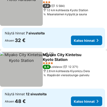
Katso hinnat
3 Tähtiluokitus
7,2
5 584
1.0 km kohteesta Kyoto Station
Maanalainen kylpylä ja sauna
Katso hinn
Näytä hinnat
7 sivustolta
32 €
Katso hinnat
Alkaen
Miyako City Kintetsu
Jaa
Lisää suosikkeihin
Kyoto Station
Katso hinnat
4 Tähtiluokitus
8,5
Loistava
12 371
2.8 km kohteesta Kiyomizu Dera
Iltapäivän vieraslounge-palvelu
Katso hin
Näytä hinnat
12 sivustolta
48 €
Katso hinnat
Alkaen