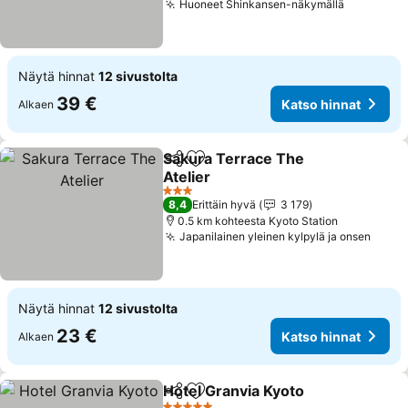
Huoneet Shinkansen-näkymällä
Katso hin
Näytä hinnat
12 sivustolta
39 €
Katso hinnat
Alkaen
Sakura Terrace The
Jaa
Lisää suosikkeihin
Atelier
Katso hinnat
3 Tähtiluokitus
8,4
Erittäin hyvä
3 179
0.5 km kohteesta Kyoto Station
Japanilainen yleinen kylpylä ja onsen
Katso
Näytä hinnat
12 sivustolta
23 €
Katso hinnat
Alkaen
Hotel Granvia Kyoto
Jaa
Lisää suosikkeihin
Katso 