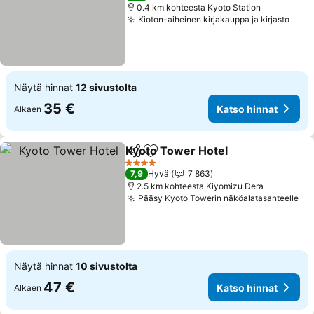
0.4 km kohteesta Kyoto Station
Kioton-aiheinen kirjakauppa ja kirjasto
Kats
Näytä hinnat
12 sivustolta
35 €
Katso hinnat
Alkaen
Kyoto Tower Hotel
Jaa
Lisää suosikkeihin
Katso h
4 Tähtiluokitus
7,9
Hyvä
7 863
2.5 km kohteesta Kiyomizu Dera
Pääsy Kyoto Towerin näköalatasanteelle
Ka
Näytä hinnat
10 sivustolta
47 €
Katso hinnat
Alkaen