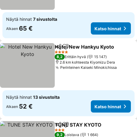
Näytä hinnat
7 sivustolta
65 €
Katso hinnat
Alkaen
Hotel New Hankyu Kyoto
Jaa
Lisää suosikkeihin
K
4 Tähtiluokitus
8,2
Erittäin hyvä
15 147
2.6 km kohteesta Kiyomizu Dera
Perinteinen Kaiseki Minokichissa
Katso hi
Näytä hinnat
13 sivustolta
52 €
Katso hinnat
Alkaen
TUNE STAY KYOTO
Jaa
Lisää suosikkeihin
Katso 
3 Tähtiluokitus
9,2
Loistava
1 664