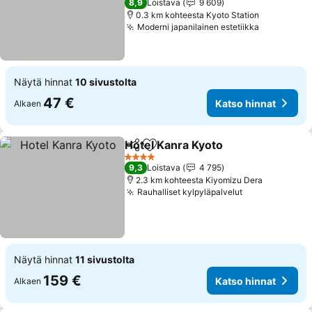
8,9
Loistava
9 609
0.3 km kohteesta Kyoto Station
Moderni japanilainen estetiikka
Katso hin
Näytä hinnat
10 sivustolta
47 €
Katso hinnat
Alkaen
Hotel Kanra Kyoto
Jaa
Lisää suosikkeihin
Katso hi
4 Tähtiluokitus
9,3
Loistava
4 795
2.3 km kohteesta Kiyomizu Dera
Rauhalliset kylpyläpalvelut
Katso hinnat
Näytä hinnat
11 sivustolta
159 €
Katso hinnat
Alkaen