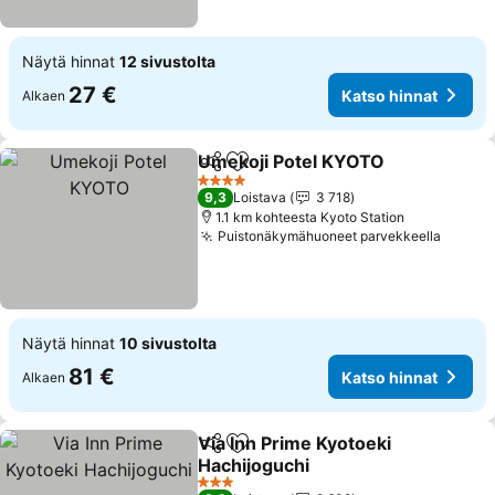
Näytä hinnat
12 sivustolta
27 €
Katso hinnat
Alkaen
Umekoji Potel KYOTO
Jaa
Lisää suosikkeihin
Kats
4 Tähtiluokitus
9,3
Loistava
3 718
1.1 km kohteesta Kyoto Station
Puistonäkymähuoneet parvekkeella
Katso 
Näytä hinnat
10 sivustolta
81 €
Katso hinnat
Alkaen
Via Inn Prime Kyotoeki
Jaa
Lisää suosikkeihin
Hachijoguchi
Katso hinnat
3 Tähtiluokitus