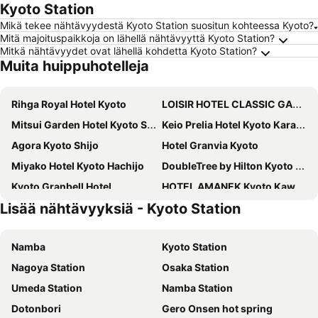
Kyoto Station
Mikä tekee nähtävyydestä Kyoto Station suositun kohteessa Kyoto?
Mitä majoituspaikkoja on lähellä nähtävyyttä Kyoto Station?
Mitkä nähtävyydet ovat lähellä kohdetta Kyoto Station?
Muita huippuhotelleja
Rihga Royal Hotel Kyoto
LOISIR HOTEL CLASSIC GARDEN KYOTO SANJO
Mitsui Garden Hotel Kyoto Shijo
Keio Prelia Hotel Kyoto Karasuma Gojo
Agora Kyoto Shijo
Hotel Granvia Kyoto
Miyako Hotel Kyoto Hachijo
DoubleTree by Hilton Kyoto Station
Kyoto Granbell Hotel
HOTEL AMANEK Kyoto Kawaramachi Gojo
Lisää nähtävyyksiä - Kyoto Station
Kyoto Brighton Hotel
Prince Smart Inn Kyoto Sanjo
Hotel Tou Nishinotoin Kyoto
APA Hotel Kyoto Gion Excellent
Namba
Kyoto Station
THE POCKET HOTEL Kyoto Karasuma Gojo
Hotel Emion Kyoto
Nagoya Station
Osaka Station
Onyado Nono Kyoto Shichijo Natural Hot Spring
Mitsui Garden Hotel Kyoto Shinmachi Bettei
Umeda Station
Namba Station
Noku Kyoto
Solaria Nishitetsu Hotel Kyoto Premier
Dotonbori
Gero Onsen hot spring
Hotel Gracery Kyoto Sanjo
Kyoto Tokyu Hotel