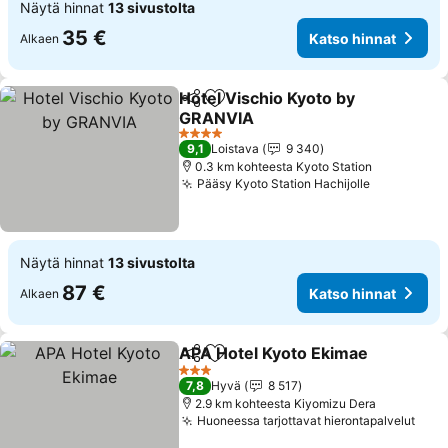
Näytä hinnat
13 sivustolta
35 €
Katso hinnat
Alkaen
Hotel Vischio Kyoto by
Jaa
Lisää suosikkeihin
GRANVIA
Katso hinnat
4 Tähtiluokitus
9,1
Loistava
9 340
0.3 km kohteesta Kyoto Station
Pääsy Kyoto Station Hachijolle
Katso hinn
Näytä hinnat
13 sivustolta
87 €
Katso hinnat
Alkaen
APA Hotel Kyoto Ekimae
Jaa
Lisää suosikkeihin
Ka
3 Tähtiluokitus
7,8
Hyvä
8 517
2.9 km kohteesta Kiyomizu Dera
Huoneessa tarjottavat hierontapalvelut
Kats