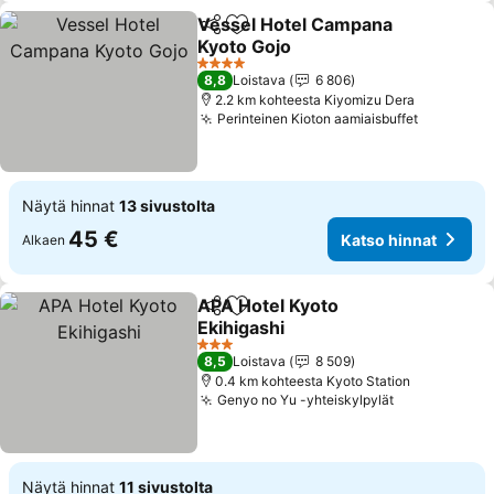
Vessel Hotel Campana
Jaa
Lisää suosikkeihin
Kyoto Gojo
Katso hinnat
4 Tähtiluokitus
8,8
Loistava
6 806
2.2 km kohteesta Kiyomizu Dera
Perinteinen Kioton aamiaisbuffet
Katso hi
Näytä hinnat
13 sivustolta
45 €
Katso hinnat
Alkaen
APA Hotel Kyoto
Jaa
Lisää suosikkeihin
Ekihigashi
Katso hinnat
3 Tähtiluokitus
8,5
Loistava
8 509
0.4 km kohteesta Kyoto Station
Genyo no Yu -yhteiskylpylät
Katso hinna
Näytä hinnat
11 sivustolta