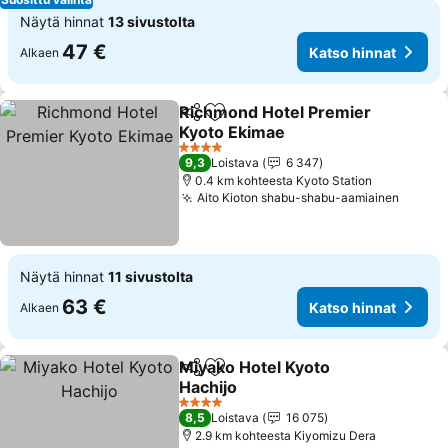
Näytä hinnat
13 sivustolta
47 €
Katso hinnat
Alkaen
Richmond Hotel Premier
Jaa
Lisää suosikkeihin
Kyoto Ekimae
Katso hinnat
4 Tähtiluokitus
9,3
Loistava
6 347
0.4 km kohteesta Kyoto Station
Aito Kioton shabu-shabu-aamiainen
Katso 
Näytä hinnat
11 sivustolta
63 €
Katso hinnat
Alkaen
Miyako Hotel Kyoto
Jaa
Lisää suosikkeihin
Hachijo
Katso hinnat
4 Tähtiluokitus
8,5
Loistava
16 075
2.9 km kohteesta Kiyomizu Dera