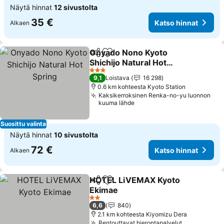
Näytä hinnat
12 sivustolta
35 €
Katso hinnat
Alkaen
Onyado Nono Kyoto
Jaa
Lisää suosikkeihin
Shichijo Natural Hot
Spring
Katso hinnat
3 Tähtiluokitus
9,1
Loistava
16 298
0.6 km kohteesta Kyoto Station
Kaksikerroksinen Renka-no-yu luonnon
kuuma lähde
Suosittu valinta
Näytä hinnat
10 sivustolta
72 €
Katso hinnat
Alkaen
HOTEL LiVEMAX Kyoto
Jaa
Lisää suosikkeihin
Ekimae
Katso hinnat
2 Tähtiluokitus
6,6
840
2.1 km kohteesta Kiyomizu Dera
Rentouttavat hierontapalvelut