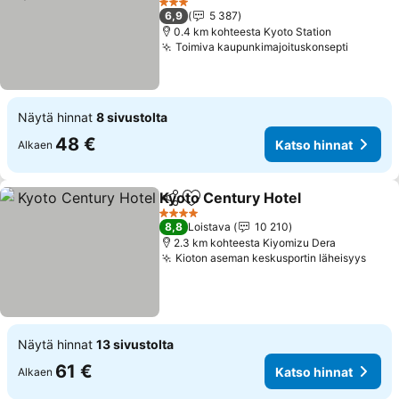
Katso hinnat
3 Tähtiluokitus
6,9
5 387
0.4 km kohteesta Kyoto Station
Toimiva kaupunkimajoituskonsepti
Katso h
Näytä hinnat
8 sivustolta
48 €
Katso hinnat
Alkaen
Kyoto Century Hotel
Jaa
Lisää suosikkeihin
Katso
4 Tähtiluokitus
8,8
Loistava
10 210
2.3 km kohteesta Kiyomizu Dera
Kioton aseman keskusportin läheisyys
Kats
Näytä hinnat
13 sivustolta
61 €
Katso hinnat
Alkaen