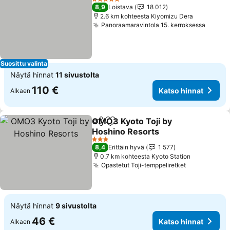
5 Tähtiluokitus
8,9
Loistava
18 012
2.6 km kohteesta Kiyomizu Dera
Panoraamaravintola 15. kerroksessa
Katso 
Suosittu valinta
Näytä hinnat
11 sivustolta
110 €
Katso hinnat
Alkaen
OMO3 Kyoto Toji by
Jaa
Lisää suosikkeihin
Hoshino Resorts
Katso hinnat
3 Tähtiluokitus
8,4
Erittäin hyvä
1 577
0.7 km kohteesta Kyoto Station
Opastetut Toji-temppeliretket
Katso hinna
Näytä hinnat
9 sivustolta
46 €
Katso hinnat
Alkaen