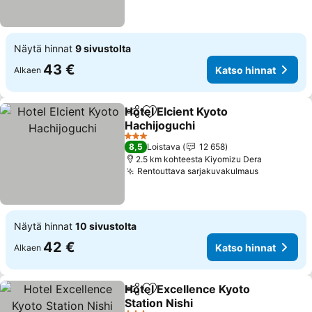
Näytä hinnat
9 sivustolta
43 €
Katso hinnat
Alkaen
Hotel Elcient Kyoto
Jaa
Lisää suosikkeihin
Hachijoguchi
Katso hinnat
3 Tähtiluokitus
8,5
Loistava
12 658
2.5 km kohteesta Kiyomizu Dera
Rentouttava sarjakuvakulmaus
Katso hin
Näytä hinnat
10 sivustolta
42 €
Katso hinnat
Alkaen
Hotel Excellence Kyoto
Jaa
Lisää suosikkeihin
Station Nishi