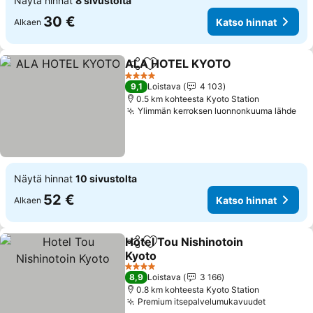
Näytä hinnat
8 sivustolta
30 €
Katso hinnat
Alkaen
ALA HOTEL KYOTO
Jaa
Lisää suosikkeihin
Katso 
4 Tähtiluokitus
9,1
Loistava
4 103
0.5 km kohteesta Kyoto Station
Ylimmän kerroksen luonnonkuuma lähde
Kat
Näytä hinnat
10 sivustolta
52 €
Katso hinnat
Alkaen
Hotel Tou Nishinotoin
Jaa
Lisää suosikkeihin
Kyoto
Katso hinnat
4 Tähtiluokitus
8,9
Loistava
3 166
0.8 km kohteesta Kyoto Station
Premium itsepalvelumukavuudet
Katso hi