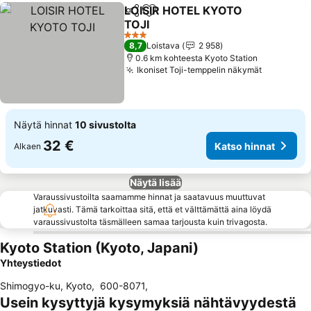
LOISIR HOTEL KYOTO
Jaa
Lisää suosikkeihin
TOJI
Katso hinnat
3 Tähtiluokitus
8,7
Loistava
2 958
0.6 km kohteesta Kyoto Station
Ikoniset Toji-temppelin näkymät
Katso hin
Näytä hinnat
10 sivustolta
32 €
Katso hinnat
Alkaen
Näytä lisää
Varaussivustoilta saamamme hinnat ja saatavuus muuttuvat
jatkuvasti. Tämä tarkoittaa sitä, että et välttämättä aina löydä
varaussivustolta täsmälleen samaa tarjousta kuin trivagosta.
Kyoto Station (Kyoto, Japani)
Yhteystiedot
Shimogyo-ku, Kyoto
,
600-8071
,
Usein kysyttyjä kysymyksiä nähtävyydestä