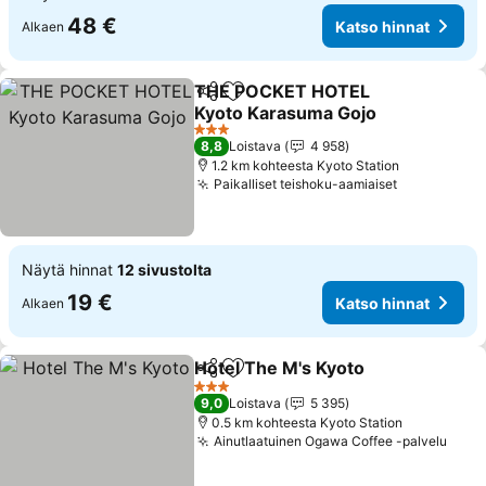
48 €
Katso hinnat
Alkaen
THE POCKET HOTEL
Jaa
Lisää suosikkeihin
Kyoto Karasuma Gojo
Katso hinnat
3 Tähtiluokitus
8,8
Loistava
4 958
1.2 km kohteesta Kyoto Station
Paikalliset teishoku-aamiaiset
Katso hinn
Näytä hinnat
12 sivustolta
19 €
Katso hinnat
Alkaen
Hotel The M's Kyoto
Jaa
Lisää suosikkeihin
Katso 
3 Tähtiluokitus
9,0
Loistava
5 395
0.5 km kohteesta Kyoto Station
Ainutlaatuinen Ogawa Coffee -palvelu
Kats