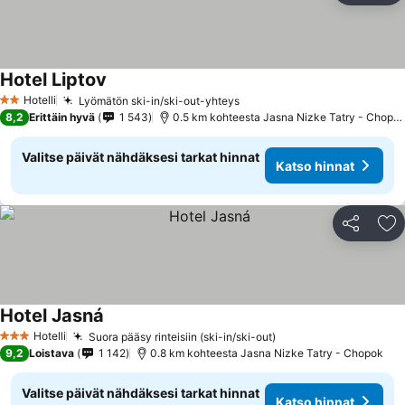
Hotel Liptov
Hotelli
Lyömätön ski-in/ski-out-yhteys
2 Tähtiluokitus
8,2
Erittäin hyvä
1 543
0.5 km kohteesta Jasna Nizke Tatry - Chopok
Valitse päivät nähdäksesi tarkat hinnat
Katso hinnat
Jaa
Li
Hotel Jasná
Hotelli
Suora pääsy rinteisiin (ski-in/ski-out)
3 Tähtiluokitus
9,2
Loistava
1 142
0.8 km kohteesta Jasna Nizke Tatry - Chopok
Valitse päivät nähdäksesi tarkat hinnat
Katso hinnat