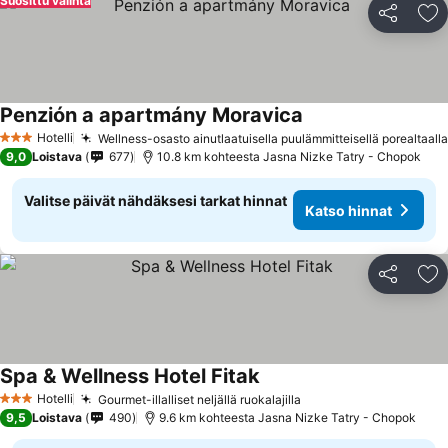
Suosittu valinta
Jaa
Li
Penzión a apartmány Moravica
Hotelli
Wellness-osasto ainutlaatuisella puulämmitteisellä porealtaalla
3 Tähtiluokitus
9,0
Loistava
677
10.8 km kohteesta Jasna Nizke Tatry - Chopok
Valitse päivät nähdäksesi tarkat hinnat
Katso hinnat
Jaa
Li
Spa & Wellness Hotel Fitak
Hotelli
Gourmet-illalliset neljällä ruokalajilla
3 Tähtiluokitus
9,5
Loistava
490
9.6 km kohteesta Jasna Nizke Tatry - Chopok