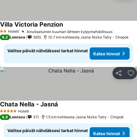
Villa Victoria Penzion
Hotelli
Ainutlaatuinen kuuman lähteen kylpymahdollisuus
2 Tähtiluokitus
9,2
Loistava
565
10.7 km kohteesta Jasna Nizke Tatry - Chopok
Valitse päivät nähdäksesi tarkat hinnat
Katso hinnat
Jaa
Li
Chata Nella - Jasná
Hotelli
5 Tähtiluokitus
9,8
Loistava
57
1.5 km kohteesta Jasna Nizke Tatry - Chopok
Valitse päivät nähdäksesi tarkat hinnat
Katso hinnat