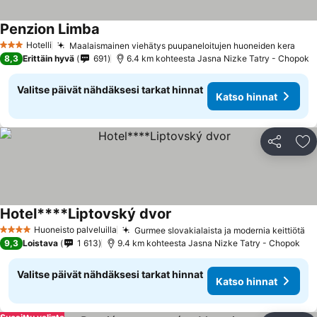
Penzion Limba
Hotelli
Maalaismainen viehätys puupaneloitujen huoneiden kera
3 Tähtiluokitus
8,3
Erittäin hyvä
691
6.4 km kohteesta Jasna Nizke Tatry - Chopok
Valitse päivät nähdäksesi tarkat hinnat
Katso hinnat
Jaa
Li
Hotel****Liptovský dvor
Huoneisto palveluilla
Gurmee slovakialaista ja modernia keittiötä
4 Tähtiluokitus
9,3
Loistava
1 613
9.4 km kohteesta Jasna Nizke Tatry - Chopok
Valitse päivät nähdäksesi tarkat hinnat
Katso hinnat