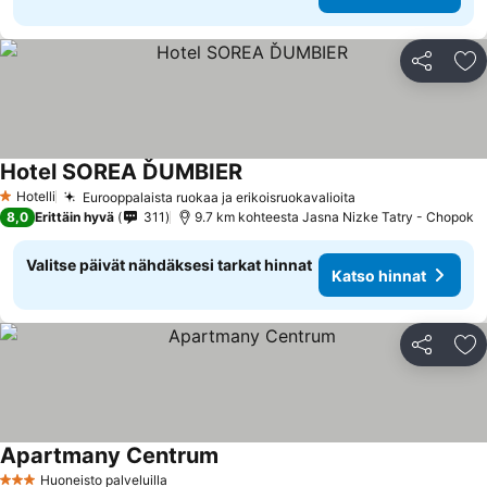
Jaa
Li
Hotel SOREA ĎUMBIER
Hotelli
Eurooppalaista ruokaa ja erikoisruokavalioita
1 Tähtiluokitus
8,0
Erittäin hyvä
311
9.7 km kohteesta Jasna Nizke Tatry - Chopok
Valitse päivät nähdäksesi tarkat hinnat
Katso hinnat
Jaa
Li
Apartmany Centrum
Huoneisto palveluilla