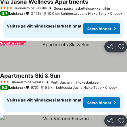
Via Jasna Wellness Apartments
Huoneisto palveluilla
Suora pääsy lasketteluseikkailuihin
4 Tähtiluokitus
8,7
Loistava
3 175
10.0 km kohteesta Jasna Nizke Tatry - Chopok
Valitse päivät nähdäksesi tarkat hinnat
Katso hinnat
Suosittu valinta
Jaa
Li
Apartments Ski & Sun
Huoneisto palveluilla
Portti Jasnán hiihtokeskukseen
3 Tähtiluokitus
9,2
Loistava
970
9.5 km kohteesta Jasna Nizke Tatry - Chopok
Valitse päivät nähdäksesi tarkat hinnat
Katso hinnat
Jaa
Li