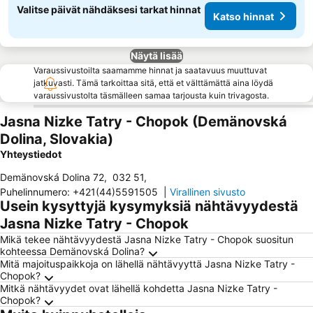
Valitse päivät nähdäksesi tarkat hinnat
Katso hinnat
Näytä lisää
Varaussivustoilta saamamme hinnat ja saatavuus muuttuvat
jatkuvasti. Tämä tarkoittaa sitä, että et välttämättä aina löydä
varaussivustolta täsmälleen samaa tarjousta kuin trivagosta.
Jasna Nizke Tatry - Chopok (Demänovská
Dolina, Slovakia)
Yhteystiedot
Demänovská Dolina 72
,
032 51
,
Puhelinnumero
:
+421(44)5591505
|
Virallinen sivusto
Usein kysyttyjä kysymyksiä nähtävyydestä
Jasna Nizke Tatry - Chopok
Mikä tekee nähtävyydestä Jasna Nizke Tatry - Chopok suositun
kohteessa Demänovská Dolina?
Mitä majoituspaikkoja on lähellä nähtävyyttä Jasna Nizke Tatry -
Chopok?
Mitkä nähtävyydet ovat lähellä kohdetta Jasna Nizke Tatry -
Chopok?