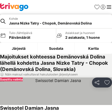
Suosikit
Kirjaud
Val
Kohde
Jasna Nizke Tatry - Chopok, Demänovská Dolina
Tulo-/lähtöpäivä
Asiakkaat ja huoneet
Päivämäärät
2 asiakasta, 1 huone
Järjestä
Suodata
Kartta
Majoitukset kohteessa Demänovská Dolina
lähellä kohdetta Jasna Nizke Tatry - Chopok
(Demänovská Dolina, Slovakia)
Näin maksut vaikuttavat hakutulosten järjestykseen
Suosittu valinta
Jaa
Li
Swissotel Damian Jasna