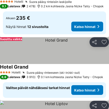
Hotelli
Suora pääsy rinteisiin laskijoille
5 Tähtiluokitus
9,1
Loistava
2 478
0.2 km kohteesta Jasna Nizke Tatry - Chopok
235 €
Alkaen
Näytä hinnat
12 sivustolta
Katso hinnat
Suosittu valinta
Jaa
Li
Hotel Grand
Hotelli
Suora pääsy rinteeseen (ski-in/ski-out)
4 Tähtiluokitus
8,6
Loistava
3 910
0.1 km kohteesta Jasna Nizke Tatry - Chopok
Valitse päivät nähdäksesi tarkat hinnat
Katso hinnat
Jaa
Li