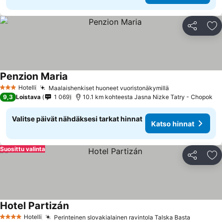
Jaa
Li
Penzion Maria
Hotelli
Maalaishenkiset huoneet vuoristonäkymillä
3 Tähtiluokitus
9,3
Loistava
1 069
10.1 km kohteesta Jasna Nizke Tatry - Chopok
Valitse päivät nähdäksesi tarkat hinnat
Katso hinnat
Suosittu valinta
Jaa
Li
Hotel Partizán
Hotelli
Perinteinen slovakialainen ravintola Talska Basta
4 Tähtiluokitus