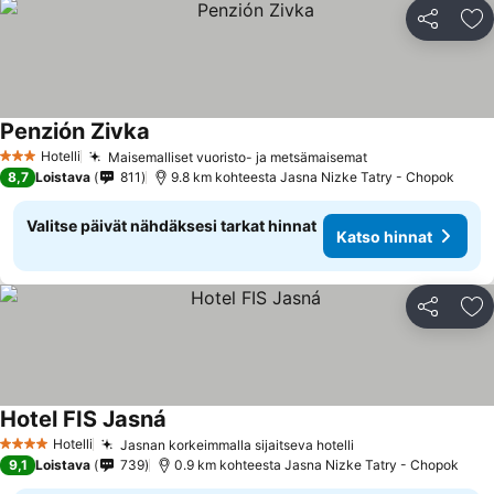
Jaa
Li
Penzión Zivka
Hotelli
Maisemalliset vuoristo- ja metsämaisemat
3 Tähtiluokitus
8,7
Loistava
811
9.8 km kohteesta Jasna Nizke Tatry - Chopok
Valitse päivät nähdäksesi tarkat hinnat
Katso hinnat
Jaa
Li
Hotel FIS Jasná
Hotelli
Jasnan korkeimmalla sijaitseva hotelli
4 Tähtiluokitus
9,1
Loistava
739
0.9 km kohteesta Jasna Nizke Tatry - Chopok