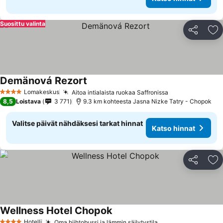
Suosittu valinta
Jaa
Li
Demänová Rezort
Lomakeskus
Aitoa intialaista ruokaa Saffronissa
4 Tähtiluokitus
8,5
Loistava
3 771
9.3 km kohteesta Jasna Nizke Tatry - Chopok
Valitse päivät nähdäksesi tarkat hinnat
Katso hinnat
Jaa
Li
Wellness Hotel Chopok
Hotelli
Oma hiihtobussi ja lämmin säilytystila