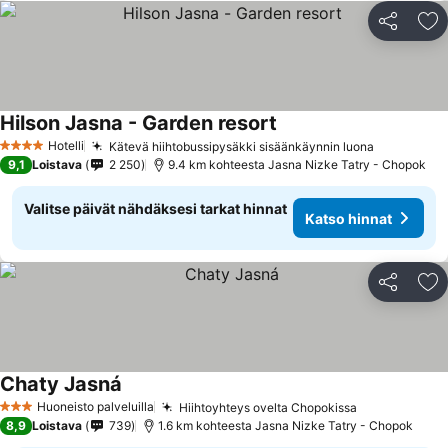
Jaa
Li
Hilson Jasna - Garden resort
Hotelli
Kätevä hiihtobussipysäkki sisäänkäynnin luona
4 Tähtiluokitus
9,1
Loistava
2 250
9.4 km kohteesta Jasna Nizke Tatry - Chopok
Valitse päivät nähdäksesi tarkat hinnat
Katso hinnat
Jaa
Li
Chaty Jasná
Huoneisto palveluilla
Hiihtoyhteys ovelta Chopokissa
3 Tähtiluokitus
8,9
Loistava
739
1.6 km kohteesta Jasna Nizke Tatry - Chopok