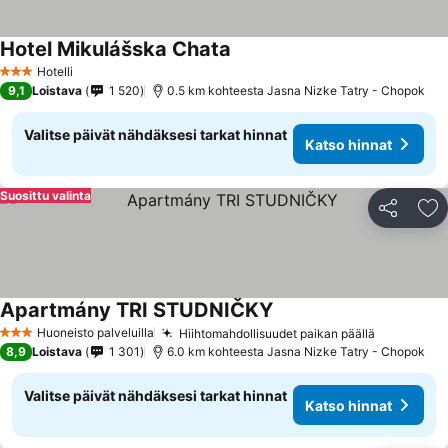
Hotel Mikulášska Chata
Hotelli
3 Tähtiluokitus
9,1
Loistava
1 520
0.5 km kohteesta Jasna Nizke Tatry - Chopok
Valitse päivät nähdäksesi tarkat hinnat
Katso hinnat
Suosittu valinta
Jaa
Li
Apartmány TRI STUDNIČKY
Huoneisto palveluilla
Hiihtomahdollisuudet paikan päällä
3 Tähtiluokitus
8,9
Loistava
1 301
6.0 km kohteesta Jasna Nizke Tatry - Chopok
Valitse päivät nähdäksesi tarkat hinnat
Katso hinnat