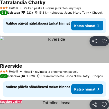
Tatralandia Chatky
Hotelli
Paikan päällä luistelua ja hiihtohissiyhteys
3 Tähtiluokitus
9,3
Loistava
223
15.3 km kohteesta Jasna Nizke Tatry - Chopok
Valitse päivät nähdäksesi tarkat hinnat
Katso hinnat
Jaa
Li
Riverside
Hotelli
Hotellin ravintola ja erinomainen palvelu
3 Tähtiluokitus
8,8
Loistava
1 979
5.0 km kohteesta Jasna Nizke Tatry - Chopok
Valitse päivät nähdäksesi tarkat hinnat
Katso hinnat
Suosittu valinta
Jaa
Li