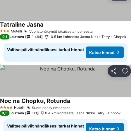
Tatraline Jasna
Motelli
Vuoristonäkymät jokaisesta huoneesta
3 Tähtiluokitus
9,1
Loistava
1 464
10.5 km kohteesta Jasna Nizke Tatry - Chopok
Valitse päivät nähdäksesi tarkat hinnat
Katso hinnat
Jaa
Li
Noc na Chopku, Rotunda
Hotelli
Suora pääsy rinteeseen
4 Tähtiluokitus
9,5
Loistava
111
0.4 km kohteesta Jasna Nizke Tatry - Chopok
Valitse päivät nähdäksesi tarkat hinnat
Katso hinnat