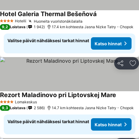
Hotel Galeria Thermal Bešeňová
Hotelli
Huoneita vuoristonäköalalla
4 Tähtiluokitus
9,2
Loistava
1 942
17.4 km kohteesta Jasna Nizke Tatry - Chopok
Valitse päivät nähdäksesi tarkat hinnat
Katso hinnat
Jaa
Li
Rezort Maladinovo pri Liptovskej Mare
Lomakeskus
4 Tähtiluokitus
9,3
Loistava
2 586
14.7 km kohteesta Jasna Nizke Tatry - Chopok
Valitse päivät nähdäksesi tarkat hinnat
Katso hinnat