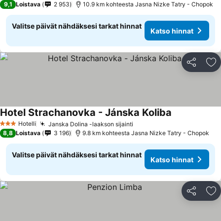
9,1
Loistava
2 953
10.9 km kohteesta Jasna Nizke Tatry - Chopok
Valitse päivät nähdäksesi tarkat hinnat
Katso hinnat
Jaa
Li
Hotel Strachanovka - Jánska Koliba
Hotelli
Janska Dolina -laakson sijainti
3 Tähtiluokitus
8,8
Loistava
3 196
9.8 km kohteesta Jasna Nizke Tatry - Chopok
Valitse päivät nähdäksesi tarkat hinnat
Katso hinnat
Jaa
Li