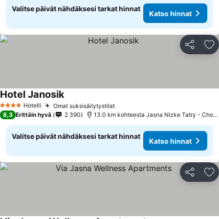
Valitse päivät nähdäksesi tarkat hinnat
Katso hinnat
Jaa
Li
Hotel Janosik
Hotelli
Omat suksisäilytystilat
4 Tähtiluokitus
8,3
Erittäin hyvä
2 390
13.0 km kohteesta Jasna Nizke Tatry - Chopok
Valitse päivät nähdäksesi tarkat hinnat
Katso hinnat
Jaa
Li