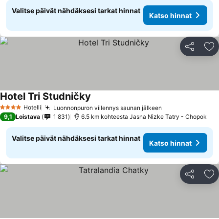
Valitse päivät nähdäksesi tarkat hinnat
Katso hinnat
Jaa
Li
Hotel Tri Studničky
Hotelli
Luonnonpuron viilennys saunan jälkeen
4 Tähtiluokitus
9,1
Loistava
1 831
6.5 km kohteesta Jasna Nizke Tatry - Chopok
Valitse päivät nähdäksesi tarkat hinnat
Katso hinnat
Jaa
Li