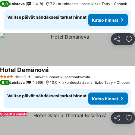
3 Tähtiluokitus
8,9
Loistava
1 418
7.2 km kohteesta Jasna Nizke Tatry - Chopok
Valitse päivät nähdäksesi tarkat hinnat
Katso hinnat
Jaa
Li
Hotel Demänová
Hotelli
Tilavat huoneet vuoristonäkymillä
4 Tähtiluokitus
9,4
Loistava
1 569
10.0 km kohteesta Jasna Nizke Tatry - Chopok
Valitse päivät nähdäksesi tarkat hinnat
Katso hinnat
Suosittu valinta
Jaa
Li