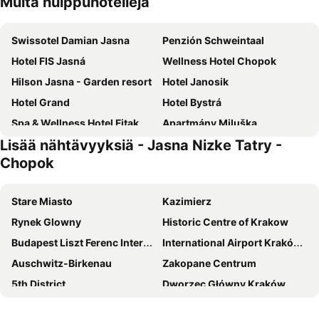
Muita huippuhotelleja
Swissotel Damian Jasna
Penzión Schweintaal
Hotel FIS Jasná
Wellness Hotel Chopok
Hilson Jasna - Garden resort
Hotel Janosik
Hotel Grand
Hotel Bystrá
Spa & Wellness Hotel Fitak
Apartmány Miluška
Lisää nähtävyyksiä - Jasna Nizke Tatry -
Ski & Wellness Residence Družba
Hotel Harmonia
Chopok
Stare Miasto
Kazimierz
Rynek Glowny
Historic Centre of Krakow
Budapest Liszt Ferenc International Airport
International Airport Kraków Balice
Auschwitz-Birkenau
Zakopane Centrum
5th District
Dworzec Główny Kraków
Jasna Nizke Tatry - Chopok
Buda Castle