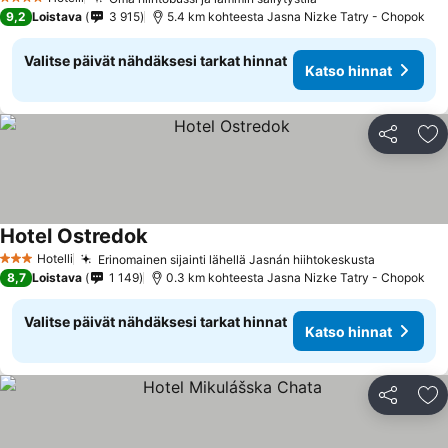
4 Tähtiluokitus
9,2
Loistava
3 915
5.4 km kohteesta Jasna Nizke Tatry - Chopok
Valitse päivät nähdäksesi tarkat hinnat
Katso hinnat
Jaa
Li
Hotel Ostredok
Hotelli
Erinomainen sijainti lähellä Jasnán hiihtokeskusta
3 Tähtiluokitus
8,7
Loistava
1 149
0.3 km kohteesta Jasna Nizke Tatry - Chopok
Valitse päivät nähdäksesi tarkat hinnat
Katso hinnat
Jaa
Li