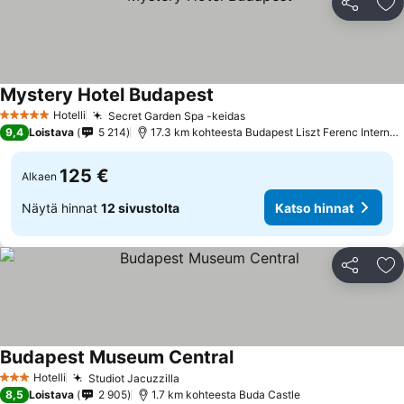
Jaa
Li
Mystery Hotel Budapest
Hotelli
Secret Garden Spa -keidas
5 Tähtiluokitus
9,4
Loistava
5 214
17.3 km kohteesta Budapest Liszt Ferenc International Airport
125 €
Alkaen
Näytä hinnat
12 sivustolta
Katso hinnat
Jaa
Li
Budapest Museum Central
Hotelli
Studiot Jacuzzilla
3 Tähtiluokitus
8,5
Loistava
2 905
1.7 km kohteesta Buda Castle