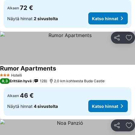
72 €
Alkaen
Näytä hinnat
2 sivustolta
Katso hinnat
Jaa
Li
Rumor Apartments
Hotelli
3 Tähtiluokitus
8,3
Erittäin hyvä
128
2.0 km kohteesta Buda Castle
46 €
Alkaen
Näytä hinnat
4 sivustolta
Katso hinnat
Jaa
Li