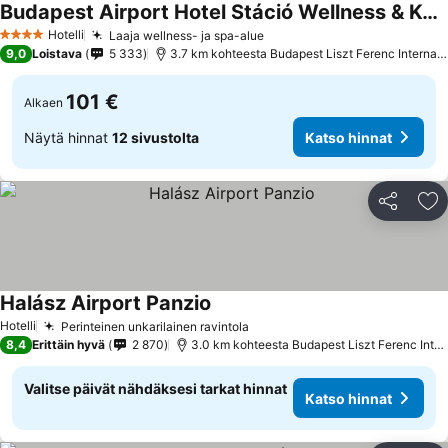
Budapest Airport Hotel Stáció Wellness & Konferencia
Hotelli
Laaja wellness- ja spa-alue
4 Tähtiluokitus
9,0
Loistava
5 333
3.7 km kohteesta Budapest Liszt Ferenc International Airport
101 €
Alkaen
Näytä hinnat
12 sivustolta
Katso hinnat
Jaa
Li
Halász Airport Panzio
Hotelli
Perinteinen unkarilainen ravintola
8,4
Erittäin hyvä
2 870
3.0 km kohteesta Budapest Liszt Ferenc International Airport
Valitse päivät nähdäksesi tarkat hinnat
Katso hinnat