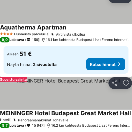
Jaa
Li
Aquatherma Apartman
Huoneisto palveluilla
Aktiivista ulkoilua
4 Tähtiluokitus
9,0
Loistava
159
16.1 km kohteesta Budapest Liszt Ferenc International Airport
51 €
Alkaen
Näytä hinnat
2 sivustolta
Katso hinnat
Suosittu valinta
Jaa
Li
MEININGER Hotel Budapest Great Market Hall
Hotelli
Panoraamanäkymät Tonavalle
8,7
Loistava
15 947
16.2 km kohteesta Budapest Liszt Ferenc International Airport