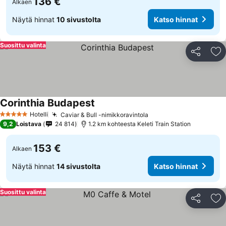
136 €
Alkaen
Näytä hinnat
10 sivustolta
Katso hinnat
Suosittu valinta
Jaa
Li
Corinthia Budapest
Hotelli
Caviar & Bull -nimikkoravintola
5 Tähtiluokitus
9,2
Loistava
24 814
1.2 km kohteesta Keleti Train Station
153 €
Alkaen
Näytä hinnat
14 sivustolta
Katso hinnat
Suosittu valinta
Jaa
Li