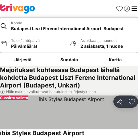
Suosikit
Kirjaud
Val
Kohde
Budapest Liszt Ferenc International Airport, Budapest
Tulo-/lähtöpäivä
Asiakkaat ja huoneet
Päivämäärät
2 asiakasta, 1 huone
Järjestä
Suodata
Kartta
Majoitukset kohteessa Budapest lähellä
kohdetta Budapest Liszt Ferenc International
Airport (Budapest, Unkari)
Näin maksut vaikuttavat hakutulosten järjestykseen
Suosittu valinta
Jaa
Li
ibis Styles Budapest Airport