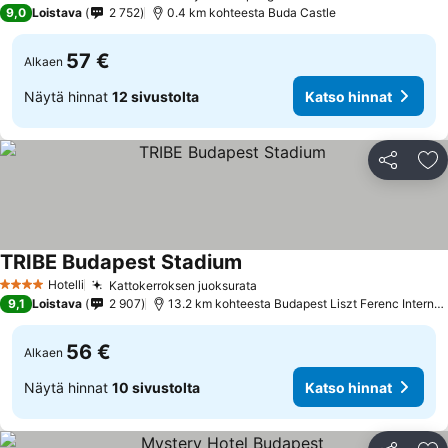
4 Tähtiluokitus
9,0
Loistava
2 752
0.4 km kohteesta Buda Castle
57 €
Alkaen
Näytä hinnat
12 sivustolta
Katso hinnat
Jaa
Li
TRIBE Budapest Stadium
Hotelli
Kattokerroksen juoksurata
4 Tähtiluokitus
9,1
Loistava
2 907
13.2 km kohteesta Budapest Liszt Ferenc International Airport
56 €
Alkaen
Näytä hinnat
10 sivustolta
Katso hinnat