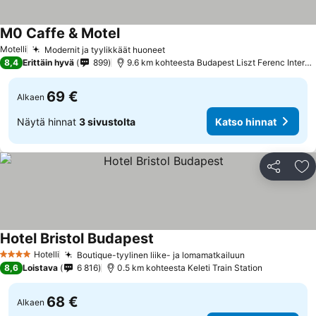
M0 Caffe & Motel
Motelli
Modernit ja tyylikkäät huoneet
8,4
Erittäin hyvä
899
9.6 km kohteesta Budapest Liszt Ferenc International Airport
69 €
Alkaen
Näytä hinnat
3 sivustolta
Katso hinnat
Jaa
Li
Hotel Bristol Budapest
Hotelli
Boutique-tyylinen liike- ja lomamatkailuun
4 Tähtiluokitus
8,6
Loistava
6 816
0.5 km kohteesta Keleti Train Station
68 €
Alkaen