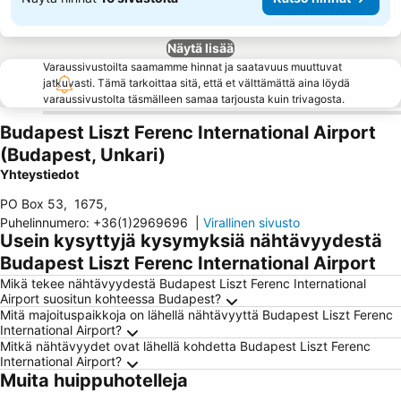
Näytä lisää
Varaussivustoilta saamamme hinnat ja saatavuus muuttuvat
jatkuvasti. Tämä tarkoittaa sitä, että et välttämättä aina löydä
varaussivustolta täsmälleen samaa tarjousta kuin trivagosta.
Budapest Liszt Ferenc International Airport
(Budapest, Unkari)
Yhteystiedot
PO Box 53
,
1675
,
Puhelinnumero
:
+36(1)2969696
|
Virallinen sivusto
Usein kysyttyjä kysymyksiä nähtävyydestä
Budapest Liszt Ferenc International Airport
Mikä tekee nähtävyydestä Budapest Liszt Ferenc International
Airport suositun kohteessa Budapest?
Mitä majoituspaikkoja on lähellä nähtävyyttä Budapest Liszt Ferenc
International Airport?
Mitkä nähtävyydet ovat lähellä kohdetta Budapest Liszt Ferenc
International Airport?
Muita huippuhotelleja