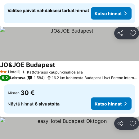
Valitse päivät nähdäksesi tarkat hinnat
Katso hinnat
Jaa
Li
JO&JOE Budapest
Hotelli
Kattoterassi kaupunkinäköalalla
2 Tähtiluokitus
9,2
Loistava
1 584
16.2 km kohteesta Budapest Liszt Ferenc International Airport
30 €
Alkaen
Näytä hinnat
6 sivustolta
Katso hinnat
Jaa
Li