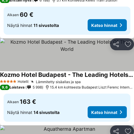
8,3
Erittäin hyvä
6 188
5.1 km kohteesta Keleti Train Station
60 €
Alkaen
Näytä hinnat
11 sivustolta
Katso hinnat
Jaa
Li
Kozmo Hotel Budapest - The Leading Hotels Of The World
Hotelli
Lämmitetty sisäallas ja spa
5 Tähtiluokitus
9,6
Loistava
5 998
15.4 km kohteesta Budapest Liszt Ferenc International Airport
163 €
Alkaen
Näytä hinnat
14 sivustolta
Katso hinnat