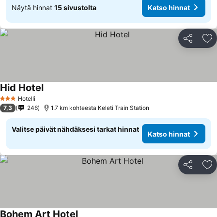
Näytä hinnat
15 sivustolta
Katso hinnat
Jaa
Li
Hid Hotel
Hotelli
3 Tähtiluokitus
7,3
246
1.7 km kohteesta Keleti Train Station
Valitse päivät nähdäksesi tarkat hinnat
Katso hinnat
Jaa
Li
Bohem Art Hotel