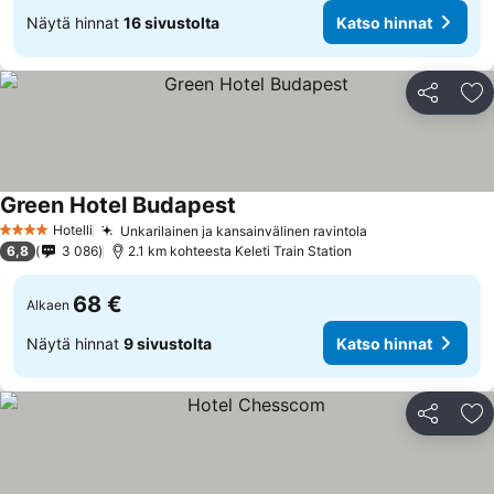
Näytä hinnat
16 sivustolta
Katso hinnat
Jaa
Li
Green Hotel Budapest
Hotelli
Unkarilainen ja kansainvälinen ravintola
4 Tähtiluokitus
6,8
3 086
2.1 km kohteesta Keleti Train Station
68 €
Alkaen
Näytä hinnat
9 sivustolta
Katso hinnat
Jaa
Li