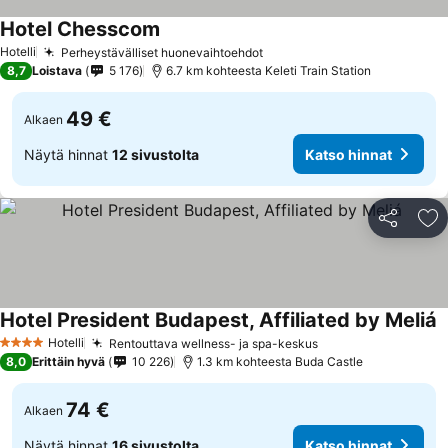
Hotel Chesscom
Hotelli
Perheystävälliset huonevaihtoehdot
8,7
Loistava
5 176
6.7 km kohteesta Keleti Train Station
49 €
Alkaen
Näytä hinnat
12 sivustolta
Katso hinnat
Jaa
Li
Hotel President Budapest, Affiliated by Meliá
Hotelli
Rentouttava wellness- ja spa-keskus
4 Tähtiluokitus
8,0
Erittäin hyvä
10 226
1.3 km kohteesta Buda Castle
74 €
Alkaen
Näytä hinnat
16 sivustolta
Katso hinnat