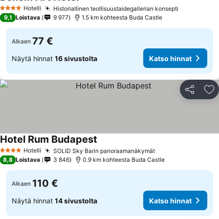
Hotelli
Historiallinen teollisuustaidegallerian konsepti
4 Tähtiluokitus
9,1
Loistava
9 977
1.5 km kohteesta Buda Castle
77 €
Alkaen
Näytä hinnat
16 sivustolta
Katso hinnat
Jaa
Li
Hotel Rum Budapest
Hotelli
SOLID Sky Barin panoraamanäkymät
4 Tähtiluokitus
8,8
Loistava
3 846
0.9 km kohteesta Buda Castle
110 €
Alkaen
Näytä hinnat
14 sivustolta
Katso hinnat