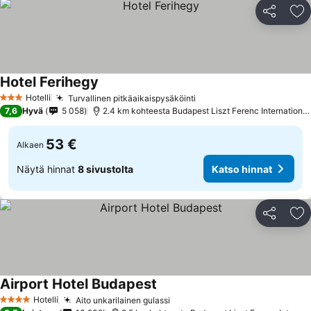
Jaa
Li
Hotel Ferihegy
Hotelli
Turvallinen pitkäaikaispysäköinti
3 Tähtiluokitus
7,6
Hyvä
5 058
2.4 km kohteesta Budapest Liszt Ferenc International Airport
53 €
Alkaen
Näytä hinnat
8 sivustolta
Katso hinnat
Jaa
Li
Airport Hotel Budapest
Hotelli
Aito unkarilainen gulassi
4 Tähtiluokitus