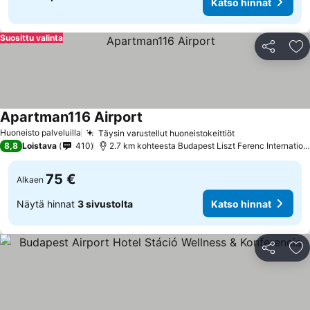
Katso hinnat
Suosittu valinta
Jaa
Li
Apartman116 Airport
Huoneisto palveluilla
Täysin varustellut huoneistokeittiöt
8,8
Loistava
410
2.7 km kohteesta Budapest Liszt Ferenc International Airport
75 €
Alkaen
Näytä hinnat
3 sivustolta
Katso hinnat
Jaa
Li