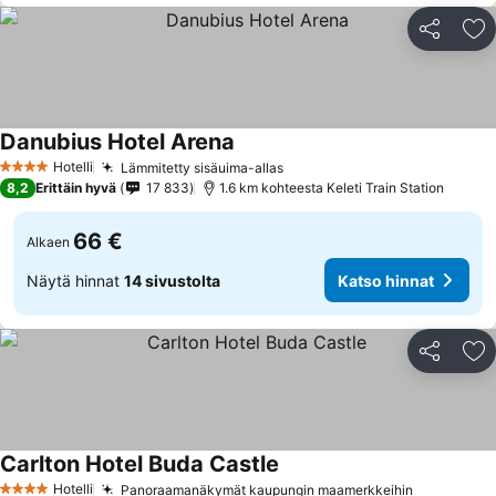
Jaa
Li
Danubius Hotel Arena
Hotelli
Lämmitetty sisäuima-allas
4 Tähtiluokitus
8,2
Erittäin hyvä
17 833
1.6 km kohteesta Keleti Train Station
66 €
Alkaen
Näytä hinnat
14 sivustolta
Katso hinnat
Jaa
Li
Carlton Hotel Buda Castle
Hotelli
Panoraamanäkymät kaupungin maamerkkeihin