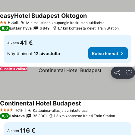
easyHotel Budapest Oktogon
Hotelli
Minimalistinen kaupungin keskustan tukikohta
2 Tähtiluokitus
8,0
Erittäin hyvä
6 849
1.7 km kohteesta Keleti Train Station
41 €
Alkaen
Näytä hinnat
12 sivustolta
Katso hinnat
Suosittu valinta
Jaa
Li
Continental Hotel Budapest
Hotelli
Kattouima-allas ja aurinkoterassi
4 Tähtiluokitus
8,8
Loistava
36 300
1.3 km kohteesta Keleti Train Station
116 €
Alkaen