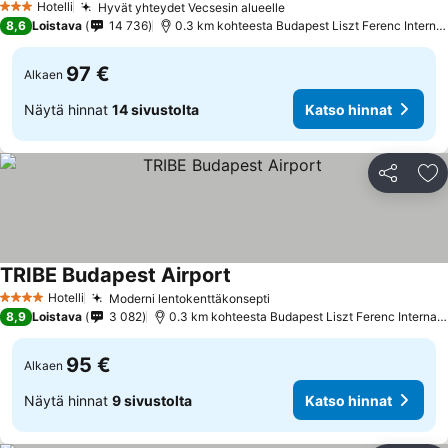
Hotelli
Hyvät yhteydet Vecsesin alueelle
3 Tähtiluokitus
8,6
Loistava
14 736
0.3 km kohteesta Budapest Liszt Ferenc International Airport
97 €
Alkaen
Näytä hinnat
14 sivustolta
Katso hinnat
Jaa
Li
TRIBE Budapest Airport
Hotelli
Moderni lentokenttäkonsepti
4 Tähtiluokitus
8,9
Loistava
3 082
0.3 km kohteesta Budapest Liszt Ferenc International Airport
95 €
Alkaen
Näytä hinnat
9 sivustolta
Katso hinnat