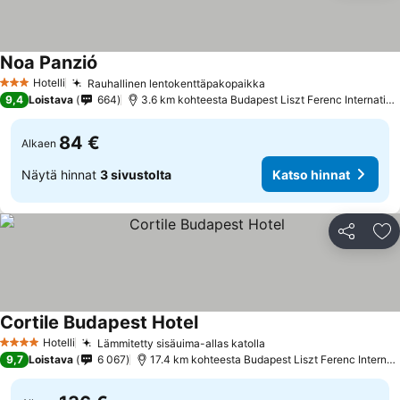
Noa Panzió
Hotelli
Rauhallinen lentokenttäpakopaikka
3 Tähtiluokitus
9,4
Loistava
664
3.6 km kohteesta Budapest Liszt Ferenc International Airport
84 €
Alkaen
Näytä hinnat
3 sivustolta
Katso hinnat
Jaa
Li
Cortile Budapest Hotel
Hotelli
Lämmitetty sisäuima-allas katolla
4 Tähtiluokitus
9,7
Loistava
6 067
17.4 km kohteesta Budapest Liszt Ferenc International Airport