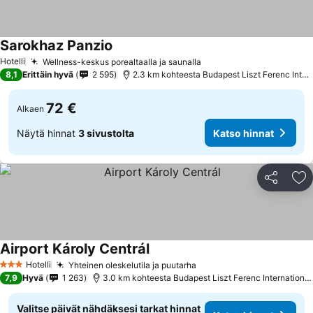
Sarokhaz Panzio
Hotelli
Wellness-keskus porealtaalla ja saunalla
8,1
Erittäin hyvä
2 595
2.3 km kohteesta Budapest Liszt Ferenc International Airport
72 €
Alkaen
Näytä hinnat
3 sivustolta
Katso hinnat
Jaa
Li
Airport Károly Centrál
Hotelli
Yhteinen oleskelutila ja puutarha
3 Tähtiluokitus
7,9
Hyvä
1 263
3.0 km kohteesta Budapest Liszt Ferenc International Airport
Valitse päivät nähdäksesi tarkat hinnat