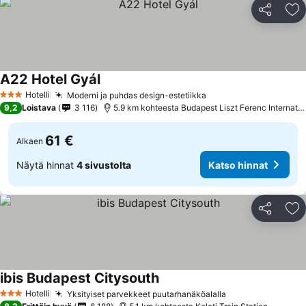
Jaa
Li
A22 Hotel Gyál
Hotelli
Moderni ja puhdas design-estetiikka
3 Tähtiluokitus
9,2
Loistava
3 116
5.9 km kohteesta Budapest Liszt Ferenc International Airport
61 €
Alkaen
Näytä hinnat
4 sivustolta
Katso hinnat
Jaa
Li
ibis Budapest Citysouth
Hotelli
Yksityiset parvekkeet puutarhanäköalalla
3 Tähtiluokitus