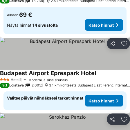
8,5
Loistava
13 239
2.5 km kohteesta Budapest Liszt Ferenc International Airport
69 €
Alkaen
Näytä hinnat
14 sivustolta
Katso hinnat
Jaa
Li
Budapest Airport Eprespark Hotel
Hotelli
Moderni ja siisti sisustus
3 Tähtiluokitus
9,1
Loistava
2 005
3.1 km kohteesta Budapest Liszt Ferenc International Airport
Valitse päivät nähdäksesi tarkat hinnat
Katso hinnat
Jaa
Li