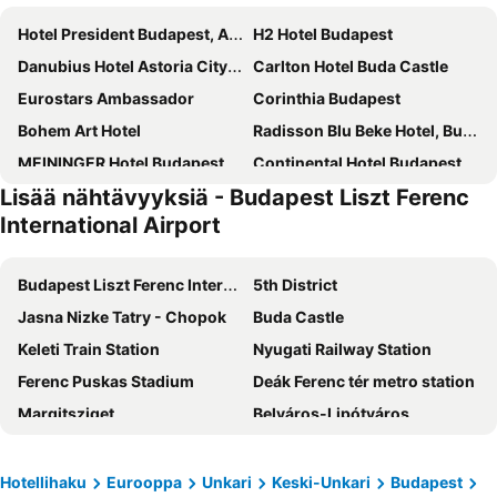
Hotel President Budapest, Affiliated by Meliá
H2 Hotel Budapest
Danubius Hotel Astoria City Center
Carlton Hotel Buda Castle
Eurostars Ambassador
Corinthia Budapest
Bohem Art Hotel
Radisson Blu Beke Hotel, Budapest
MEININGER Hotel Budapest Great Market Hall
Continental Hotel Budapest
Lisää nähtävyyksiä - Budapest Liszt Ferenc
Novotel Budapest City
Mercure Budapest City Center Hotel
International Airport
Hotel Bristol Budapest
Benczur Hotel
Verdi Budapest Aquincum
InterContinental Budapest by IHG
Budapest Liszt Ferenc International Airport
5th District
Mercure Budapest Castle Hill
IntercityHotel Budapest
Jasna Nizke Tatry - Chopok
Buda Castle
Movenpick Budapest Centrum
Nemzeti Hotel Budapest - MGallery Collection
Keleti Train Station
Nyugati Railway Station
voco Budapest D8 by IHG
Up Hotel Budapest
Ferenc Puskas Stadium
Deák Ferenc tér metro station
Park Plaza Budapest
Eurostars Palazzo Zichy
Margitsziget
Belváros-Lipótváros
K+K Hotel Opera
Opera Garden Hotel & Apartments
Hungaroring
Staré Mesto
Carat Boutique Hotel
NH Collection Budapest City Center
Kelenföld Railway Station
Downtown
Hotellihaku
Eurooppa
Unkari
Keski-Unkari
Budapest
Hotel City Inn
Ikonik Parlament