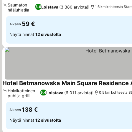
3 Tähtiluokitus
Saumaton
Loistava
(3 380 arviota)
8,6
1.6 km kohteesta Star
hääjuhlatila
59 €
Alkaen
Näytä hinnat
12 sivustolta
Hotel Betmanowska Main Square Residence A
Holvikattoinen
Loistava
(6 011 arviota)
9,4
0.5 km kohteesta S
pubi ja grilli
138 €
Alkaen
Näytä hinnat
12 sivustolta