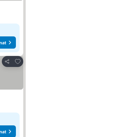
nat
Lisää suosikkeihin
Jaa
nat