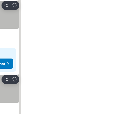
Lisää suosikkeihin
Jaa
nat
Lisää suosikkeihin
Jaa