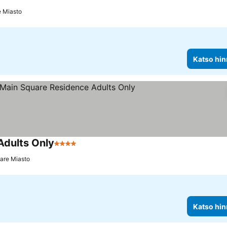
e Miasto
Katso hin
dults Only
4 Tähtiluokitus
tare Miasto
Katso hin