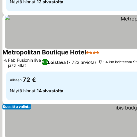
Näytä hinnat
12 sivustolta
Metropolitan Boutique Hotel
4 Tähtiluokitus
Fab Fusionin live
Loistava
(7 723 arviota)
9,6
1.4 km kohteesta St
jazz -illat
72 €
Alkaen
Näytä hinnat
14 sivustolta
Suosittu valinta