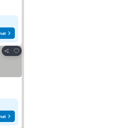
nat
Lisää suosikkeihin
Jaa
nat