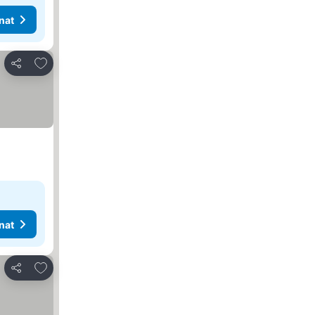
nat
Lisää suosikkeihin
Jaa
nat
Lisää suosikkeihin
Jaa