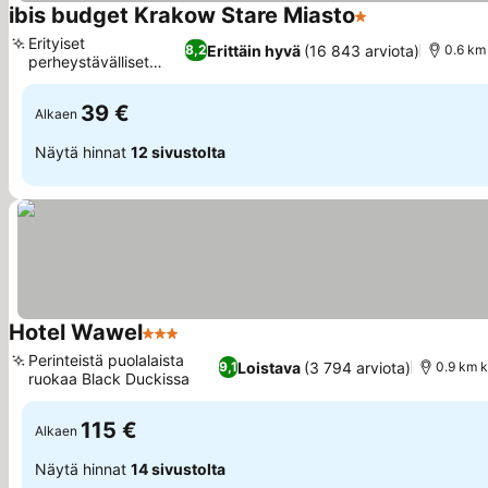
ibis budget Krakow Stare Miasto
1 Tähtiluokitus
Erityiset
Erittäin hyvä
(16 843 arviota)
8,2
0.6 km
perheystävälliset
majoitustilat
39 €
Alkaen
Näytä hinnat
12 sivustolta
Hotel Wawel
3 Tähtiluokitus
Perinteistä puolalaista
Loistava
(3 794 arviota)
9,1
0.9 km k
ruokaa Black Duckissa
115 €
Alkaen
Näytä hinnat
14 sivustolta