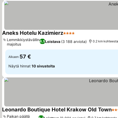
Aneks Hotelu Kazimierz
4 Tähtiluokitus
Lemmikkiystävällinen
Loistava
(3 188 arviota)
8,5
0.2 km kohteest
majoitus
57 €
Alkaen
Näytä hinnat
10 sivustolta
Leonardo Boutique Hotel Krakow Old Town
3 T
Paikan päällä
9,2
0.7 km kohteesta