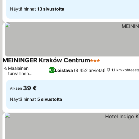
Näytä hinnat
13 sivustolta
MEININGER Kraków Centrum
3 Tähtiluokitus
Maalainen
Loistava
(8 452 arviota)
8,9
1.1 km kohteest
turvallinen
pysäköinti
39 €
Alkaen
Näytä hinnat
5 sivustolta