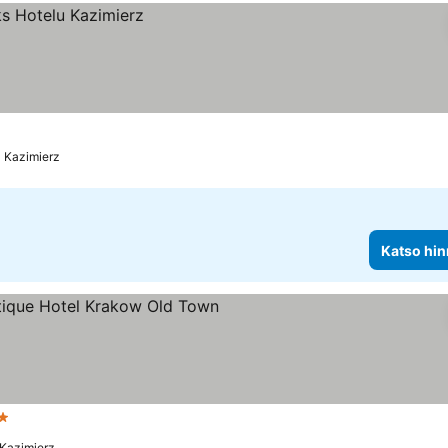
a Kazimierz
Katso hin
ähtiluokitus
 Kazimierz