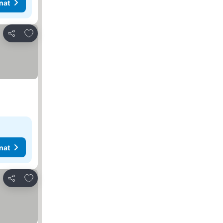
nat
Lisää suosikkeihin
Jaa
nat
Lisää suosikkeihin
Jaa