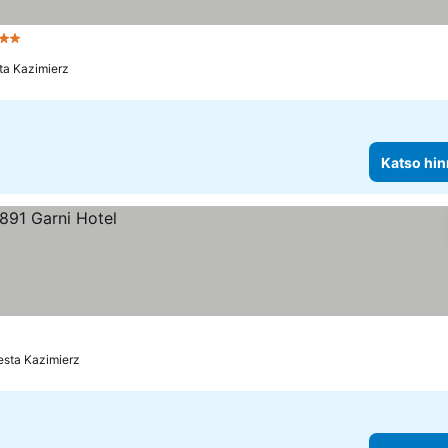
ähtiluokitus
ta Kazimierz
Katso hin
esta Kazimierz