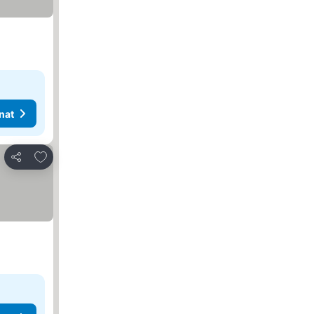
nat
Lisää suosikkeihin
Jaa