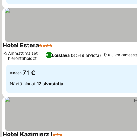
Hotel Estera
4 Tähtiluokitus
Ammattimaiset
Loistava
(3 549 arviota)
8,9
0.3 km kohteest
hierontahoidot
71 €
Alkaen
Näytä hinnat
12 sivustolta
Hotel Kazimierz I