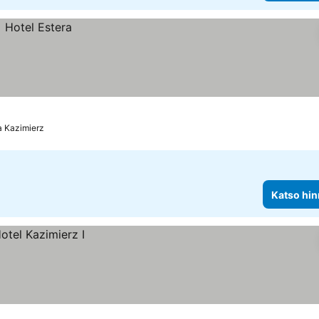
a Kazimierz
Katso hin