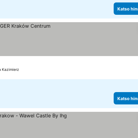
Katso hin
a Kazimierz
Katso hin