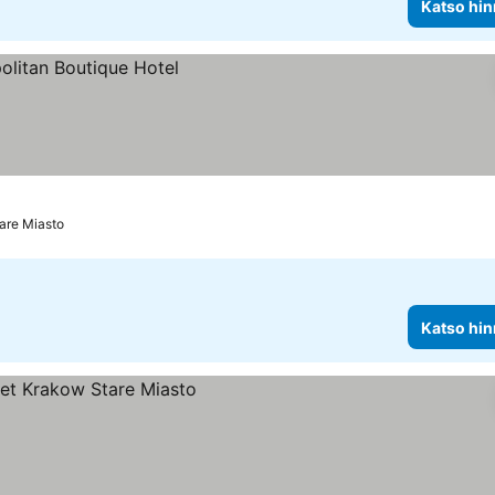
Katso hin
are Miasto
Katso hin