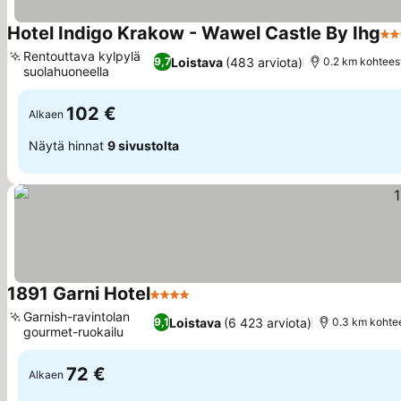
Hotel Indigo Krakow - Wawel Castle By Ihg
4 T
Rentouttava kylpylä
Loistava
(483 arviota)
9,7
0.2 km kohtees
suolahuoneella
102 €
Alkaen
Näytä hinnat
9 sivustolta
1891 Garni Hotel
4 Tähtiluokitus
Garnish-ravintolan
Loistava
(6 423 arviota)
9,1
0.3 km kohte
gourmet-ruokailu
72 €
Alkaen