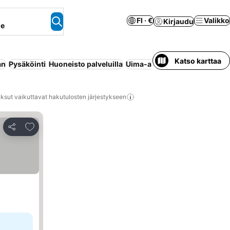
FI · €
Valikko
Kirjaudu
ne
Katso karttaa
an
Pysäköinti
Huoneisto palveluilla
Uima-allas
Ilmastointi
Wi-Fi
ksut vaikuttavat hakutulosten järjestykseen
Lisää suosikkeihin
Jaa