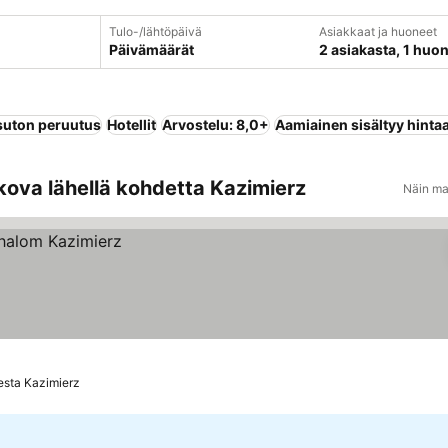
Tulo-/lähtöpäivä
Asiakkaat ja huoneet
Päivämäärät
2 asiakasta, 1 huo
uton peruutus
Hotellit
Arvostelu: 8,0+
Aamiainen sisältyy hinta
ova lähellä kohdetta Kazimierz
Näin ma
esta Kazimierz