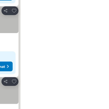
Lisää suosikkeihin
Jaa
nat
Lisää suosikkeihin
Jaa