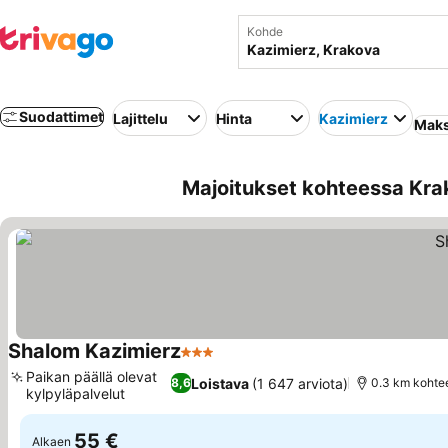
Kohde
Suodattimet
Lajittelu
Hinta
Kazimierz
Maks
Majoitukset kohteessa Krak
Shalom Kazimierz
3 Tähtiluokitus
Paikan päällä olevat
Loistava
(1 647 arviota)
8,6
0.3 km kohte
kylpyläpalvelut
55 €
Alkaen