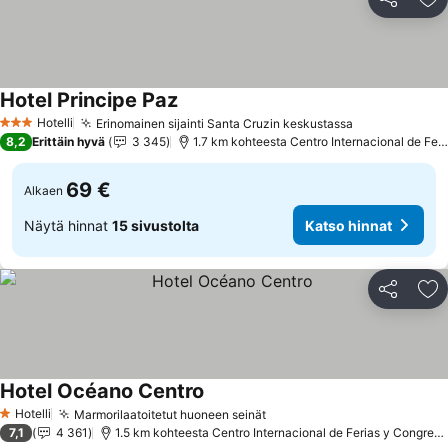
Jaa
Li
Hotel Principe Paz
Katso hinnat
Hotelli
Erinomainen sijainti Santa Cruzin keskustassa
Katso hinnat
3 Tähtiluokitus
8,2
Erittäin hyvä
3 345
1.7 km kohteesta Centro Internacional de Fer
69 €
Alkaen
Näytä hinnat
15 sivustolta
Katso hinnat
Jaa
Li
Hotel Océano Centro
Katso hinnat
Hotelli
Marmorilaatoitetut huoneen seinät
Katso hinnat
1 Tähtiluokitus
7,1
4 361
1.5 km kohteesta Centro Internacional de Ferias y Congreso