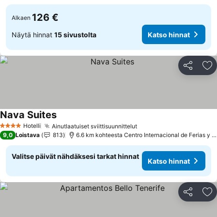
126 €
Alkaen
Näytä hinnat
15 sivustolta
Katso hinnat
Jaa
Li
Nava Suites
Katso hinnat
Hotelli
Ainutlaatuiset sviittisuunnittelut
Katso hinnat
4 Tähtiluokitus
9,0
Loistava
813
6.6 km kohteesta Centro Internacional de Ferias y 
Valitse päivät nähdäksesi tarkat hinnat
Katso hinnat
Jaa
Li