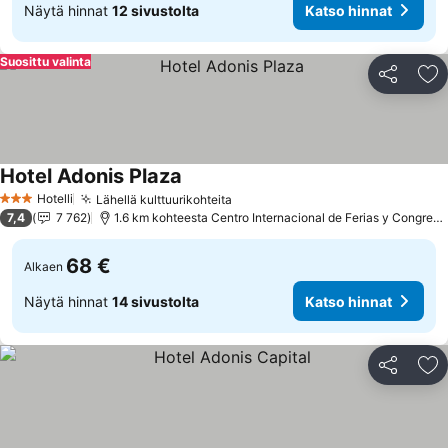
Näytä hinnat
12 sivustolta
Katso hinnat
Suosittu valinta
Jaa
Li
Hotel Adonis Plaza
Katso hinnat
Hotelli
Lähellä kulttuurikohteita
Katso hinnat
3 Tähtiluokitus
7,4
7 762
1.6 km kohteesta Centro Internacional de Ferias y Congreso
68 €
Alkaen
Näytä hinnat
14 sivustolta
Katso hinnat
Jaa
Li