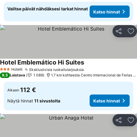
Valitse päivät nähdäksesi tarkat hinnat
Katso hinnat
Jaa
Li
Hotel Emblemático Hi Suites
Katso hinnat
Hotelli
Eksklusiivisia ruokailutarjouksia
Katso hinnat
3 Tähtiluokitus
9,5
Loistava
1 089
1.7 km kohteesta Centro Internacional de Ferias y
112 €
Alkaen
Näytä hinnat
11 sivustolta
Katso hinnat
Jaa
Li