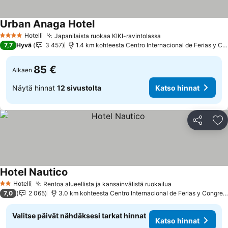
Urban Anaga Hotel
Katso hinnat
Hotelli
Japanilaista ruokaa KIKI-ravintolassa
Katso hinnat
4 Tähtiluokitus
7,7
Hyvä
3 457
1.4 km kohteesta Centro Internacional de Ferias y Co
85 €
Alkaen
Näytä hinnat
12 sivustolta
Katso hinnat
Jaa
Li
Hotel Nautico
Katso hinnat
Hotelli
Rentoa alueellista ja kansainvälistä ruokailua
Katso hinnat
2 Tähtiluokitus
7,0
2 065
3.0 km kohteesta Centro Internacional de Ferias y Congres
Valitse päivät nähdäksesi tarkat hinnat
Katso hinnat