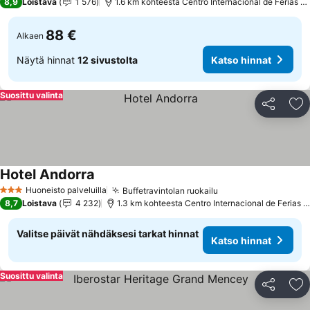
8,9
Loistava
1 576
1.6 km kohteesta Centro Internacional de Ferias y
88 €
Alkaen
Näytä hinnat
12 sivustolta
Katso hinnat
Suosittu valinta
Jaa
Li
Hotel Andorra
Katso hinnat
Huoneisto palveluilla
Buffetravintolan ruokailu
Katso hinnat
3 Tähtiluokitus
8,7
Loistava
4 232
1.3 km kohteesta Centro Internacional de Ferias 
Valitse päivät nähdäksesi tarkat hinnat
Katso hinnat
Suosittu valinta
Jaa
Li