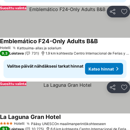
Suosittu valinta
Jaa
Li
Emblemático F24-Only Adults B&B
Katso hinnat
Hotelli
Kattouima-allas ja solarium
Katso hinnat
9,3
Loistava
731
1.9 km kohteesta Centro Internacional de Ferias y C
Valitse päivät nähdäksesi tarkat hinnat
Katso hinnat
Suosittu valinta
Jaa
Li
La Laguna Gran Hotel
Katso hinnat
Hotelli
Pääsy UNESCOn maailmanperintökohteeseen
Katso hinn
4 Tähtiluokitus
9,1
Loistava
10 275
6.6 km kohteesta Centro Internacional de Ferias