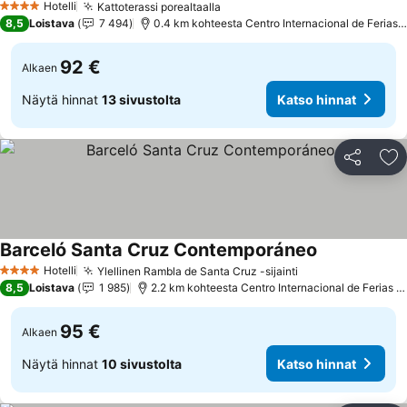
Hotelli
Kattoterassi porealtaalla
Katso hinnat
4 Tähtiluokitus
8,5
Loistava
7 494
0.4 km kohteesta Centro Internacional de Ferias 
92 €
Alkaen
Näytä hinnat
13 sivustolta
Katso hinnat
Jaa
Li
Barceló Santa Cruz Contemporáneo
Katso hinnat
Hotelli
Ylellinen Rambla de Santa Cruz -sijainti
Katso hinnat
4 Tähtiluokitus
8,5
Loistava
1 985
2.2 km kohteesta Centro Internacional de Ferias y
95 €
Alkaen
Näytä hinnat
10 sivustolta
Katso hinnat