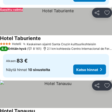
Suosittu valinta
Jaa
Li
Hotel Taburiente
Katso hinnat
Hotelli
Keskeinen sijainti Santa Cruzin kulttuurikohteisiin
Katso hi
4 Tähtiluokitus
8,4
Erittäin hyvä
8 161
2.1 km kohteesta Centro Internacional de Feri
83 €
Alkaen
Näytä hinnat
10 sivustolta
Katso hinnat
Jaa
Li
Hotel Tanausu