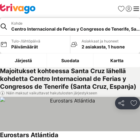
Suosikit
Kirjaud
Val
Kohde
Centro Internacional de Ferias y Congresos de Tenerife, San
Tulo-/lähtöpäivä
Asiakkaat ja huoneet
Päivämäärät
2 asiakasta, 1 huone
Järjestä
Suodata
Kartta
Majoitukset kohteessa Santa Cruz lähellä
kohdetta Centro Internacional de Ferias y
Congresos de Tenerife (Santa Cruz, Espanja)
Näin maksut vaikuttavat hakutulosten järjestykseen
Jaa
Li
Eurostars Atlántida
Katso hinnat