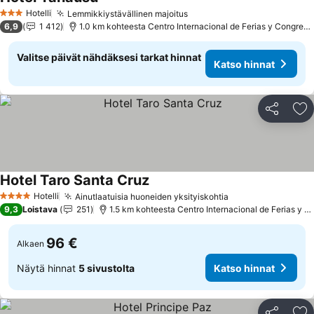
Katso hinnat
Hotelli
Lemmikkiystävällinen majoitus
Katso hinnat
3 Tähtiluokitus
6,9
1 412
1.0 km kohteesta Centro Internacional de Ferias y Congreso
Valitse päivät nähdäksesi tarkat hinnat
Katso hinnat
Jaa
Li
Hotel Taro Santa Cruz
Katso hinnat
Hotelli
Ainutlaatuisia huoneiden yksityiskohtia
Katso hinnat
4 Tähtiluokitus
9,3
Loistava
251
1.5 km kohteesta Centro Internacional de Ferias y C
96 €
Alkaen
Näytä hinnat
5 sivustolta
Katso hinnat