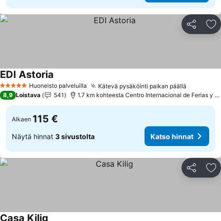
Jaa
Li
EDI Astoria
Katso hinnat
Huoneisto palveluilla
Kätevä pysäköinti paikan päällä
Katso hin
5 Tähtiluokitus
8,9
Loistava
541
1.7 km kohteesta Centro Internacional de Ferias y C
115 €
Alkaen
Näytä hinnat
3 sivustolta
Katso hinnat
Jaa
Li
Casa Kilig