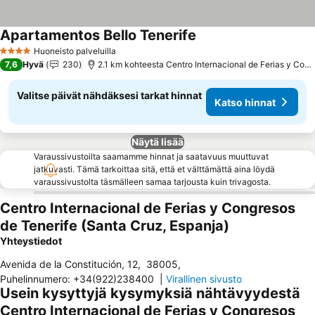
Apartamentos Bello Tenerife
Katso hinnat
Huoneisto palveluilla
4 Tähtiluokitus
7,6
Hyvä
230
2.1 km kohteesta Centro Internacional de Ferias y Cong
Valitse päivät nähdäksesi tarkat hinnat
Katso hinnat
Näytä lisää
Varaussivustoilta saamamme hinnat ja saatavuus muuttuvat
jatkuvasti. Tämä tarkoittaa sitä, että et välttämättä aina löydä
varaussivustolta täsmälleen samaa tarjousta kuin trivagosta.
Centro Internacional de Ferias y Congresos
de Tenerife (Santa Cruz, Espanja)
Yhteystiedot
Avenida de la Constitución, 12
,
38005
,
Puhelinnumero
:
+34(922)238400
|
Virallinen sivusto
Usein kysyttyjä kysymyksiä nähtävyydestä
Centro Internacional de Ferias y Congresos