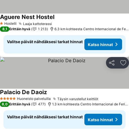
Aguere Nest Hostel
Katso hinnat
Hostelli
Laaja kattoterassi
Katso hinnat
1 Tähtiluokitus
8,1
Erittäin hyvä
1 213
6.3 km kohteesta Centro Internacional de Feri
Valitse päivät nähdäksesi tarkat hinnat
Katso hinnat
Jaa
Li
Palacio De Daoiz
Katso hinnat
Huoneisto palveluilla
Täysin varustellut keittiöt
Katso hinnat
5 Tähtiluokitus
8,0
Erittäin hyvä
477
1.3 km kohteesta Centro Internacional de Feria
Valitse päivät nähdäksesi tarkat hinnat
Katso hinnat