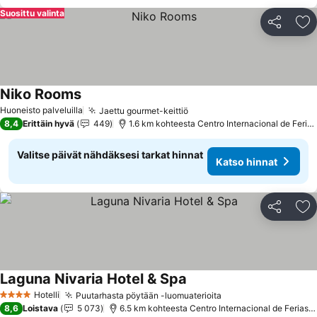
Suosittu valinta
Jaa
Li
Niko Rooms
Katso hinnat
Huoneisto palveluilla
Jaettu gourmet-keittiö
Katso hinnat
8,4
Erittäin hyvä
449
1.6 km kohteesta Centro Internacional de Feria
Valitse päivät nähdäksesi tarkat hinnat
Katso hinnat
Jaa
Li
Laguna Nivaria Hotel & Spa
Katso hinnat
Hotelli
Puutarhasta pöytään -luomuaterioita
Katso hinnat
4 Tähtiluokitus
8,6
Loistava
5 073
6.5 km kohteesta Centro Internacional de Ferias 