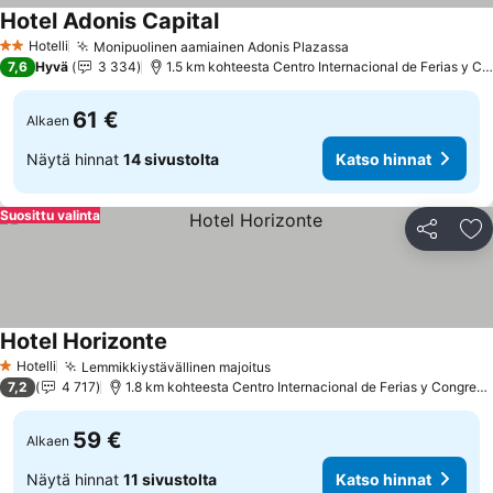
Hotel Adonis Capital
Katso hinnat
Hotelli
Monipuolinen aamiainen Adonis Plazassa
Katso hinnat
2 Tähtiluokitus
7,6
Hyvä
3 334
1.5 km kohteesta Centro Internacional de Ferias y Co
61 €
Alkaen
Näytä hinnat
14 sivustolta
Katso hinnat
Suosittu valinta
Jaa
Li
Hotel Horizonte
Katso hinnat
Hotelli
Lemmikkiystävällinen majoitus
Katso hinnat
1 Tähtiluokitus
7,2
4 717
1.8 km kohteesta Centro Internacional de Ferias y Congreso
59 €
Alkaen
Näytä hinnat
11 sivustolta
Katso hinnat