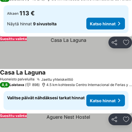
113 €
Alkaen
Näytä hinnat
9 sivustolta
Katso hinnat
Suosittu valinta
Jaa
Li
Casa La Laguna
Katso hinnat
Huoneisto palveluilla
Jaettu yhteiskeittiö
Katso hinnat
8,8
Loistava
898
4.5 km kohteesta Centro Internacional de Ferias y 
Valitse päivät nähdäksesi tarkat hinnat
Katso hinnat
Suosittu valinta
Jaa
Li