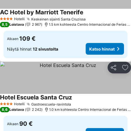
AC Hotel by Marriott Tenerife
Katso hinnat
Hotelli
Keskeinen sijainti Santa Cruzissa
Katso hinnat
4 Tähtiluokitus
8,5
Loistava
2 967
1.5 km kohteesta Centro Internacional de Ferias y
109 €
Alkaen
Näytä hinnat
12 sivustolta
Katso hinnat
Jaa
Li
Hotel Escuela Santa Cruz
Katso hinnat
Hotelli
Gastroescuela-ravintola
Katso hinnat
4 Tähtiluokitus
8,6
Loistava
2 242
1.0 km kohteesta Centro Internacional de Ferias y
90 €
Alkaen