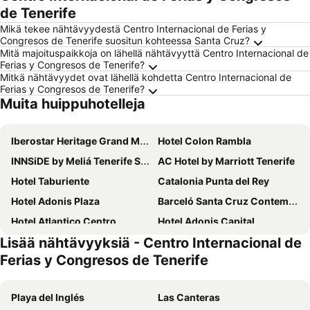
de Tenerife
Mikä tekee nähtävyydestä Centro Internacional de Ferias y
Congresos de Tenerife suositun kohteessa Santa Cruz?
Mitä majoituspaikkoja on lähellä nähtävyyttä Centro Internacional de
Ferias y Congresos de Tenerife?
Mitkä nähtävyydet ovat lähellä kohdetta Centro Internacional de
Ferias y Congresos de Tenerife?
Muita huippuhotelleja
Iberostar Heritage Grand Mencey
Hotel Colon Rambla
INNSiDE by Meliá Tenerife Santa Cruz
AC Hotel by Marriott Tenerife
Hotel Taburiente
Catalonia Punta del Rey
Hotel Adonis Plaza
Barceló Santa Cruz Contemporáneo
Hotel Atlantico Centro
Hotel Adonis Capital
Lisää nähtävyyksiä - Centro Internacional de
Laguna Nivaria Hotel & Spa
NH Tenerife
Ferias y Congresos de Tenerife
Hotel Principe Paz
Hotel Horizonte
Hotel Emblemático Hi Suites
Nava Suites
Playa del Inglés
Las Canteras
Hotel Las Cañadas
Urban Anaga Hotel