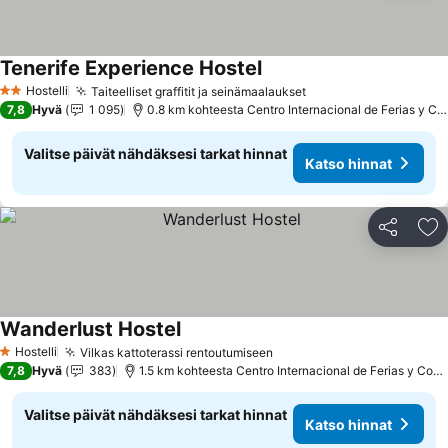
Tenerife Experience Hostel
Katso hinnat
Hostelli
Taiteelliset graffitit ja seinämaalaukset
Katso hinnat
2 Tähtiluokitus
7,8
Hyvä
1 095
0.8 km kohteesta Centro Internacional de Ferias y Co
Valitse päivät nähdäksesi tarkat hinnat
Katso hinnat
Jaa
Li
Wanderlust Hostel
Katso hinnat
Hostelli
Vilkas kattoterassi rentoutumiseen
Katso hinnat
1 Tähtiluokitus
7,8
Hyvä
383
1.5 km kohteesta Centro Internacional de Ferias y Cong
Valitse päivät nähdäksesi tarkat hinnat
Katso hinnat