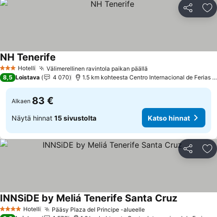
Jaa
Li
NH Tenerife
Katso hinnat
Hotelli
Välimerellinen ravintola paikan päällä
Katso hinnat
3 Tähtiluokitus
8,5
Loistava
4 070
1.5 km kohteesta Centro Internacional de Ferias 
83 €
Alkaen
Näytä hinnat
15 sivustolta
Katso hinnat
Jaa
Li
INNSiDE by Meliá Tenerife Santa Cruz
Katso hinn
Hotelli
Pääsy Plaza del Principe -alueelle
Katso hinnat
4 Tähtiluokitus