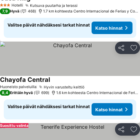
Katso hinnat
Hotelli
Kutsuva puutarha ja terassi
Katso hinnat
3 Tähtiluokitus
7,9
Hyvä
468
1.7 km kohteesta Centro Internacional de Ferias y Cong
Valitse päivät nähdäksesi tarkat hinnat
Katso hinnat
Jaa
Li
Chayofa Central
Katso hinnat
Huoneisto palveluilla
Hyvin varusteltu keittiö
Katso hinnat
8,4
Erittäin hyvä
699
1.6 km kohteesta Centro Internacional de Ferias
Valitse päivät nähdäksesi tarkat hinnat
Katso hinnat
Suosittu valinta
Jaa
Li