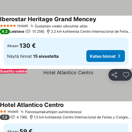
Iberostar Heritage Grand Mencey
Katso hinnat
Hotelli
Suolaisen veden ulkouima-allas
Katso hinnat
5 Tähtiluokitus
9,2
Loistava
15 256
2.2 km kohteesta Centro Internacional de Ferias 
130 €
Alkaen
Näytä hinnat
15 sivustolta
Katso hinnat
Suosittu valinta
Jaa
Li
Hotel Atlantico Centro
Katso hinnat
Hotelli
Panoraamakattojen aurinkoterassi
Katso hinnat
2 Tähtiluokitus
7,2
4 796
1.5 km kohteesta Centro Internacional de Ferias y Congreso
59 €
Alkaen