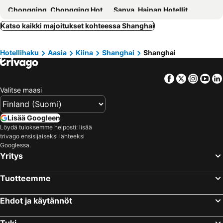
Chongqing, Chongqing Hotellit
Sanya, Hainan Hotellit
Shanghai People's Square Nanjing East Road Pedestrian Street Treasury Hotel
上海繁花酒店 Floral Hotel-The Bund&Nanjing RD
Foshan, Guangdong Hotellit
Chengdu, Sichuan Hotellit
Katso kaikki majoitukset kohteessa Shanghai
URBN Shanghai
Aloft Shanghai Zhangjiang Haike
JI Hotel Shanghai Xujiahui Zhaojiabang Road
Mason Hotel
Hotellihaku
Aasia
Kiina
Shanghai
Shanghai
Chateau Star River Shanghai Minhang
Shanxi Business Hotel
Ladoll Service Apartments
We Love Shanghai Taopu Branch
Facebook
Twitter
Insta
Yo
Holiday Inn Express Shanghai Jingan Temple By Ihg
Atour X Hotel The Bund East Nanjing Road
Valitse maasi
Holiday Inn Express Shanghai Putuo By Ihg
Lisää Googleen
Löydä tuloksemme helposti: lisää
trivago ensisijaiseksi lähteeksi
Googlessa.
Yritys
Tuotteemme
Ehdot ja käytännöt
Tuki