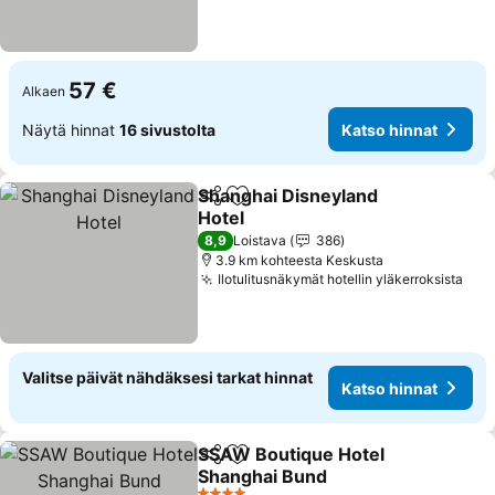
57 €
Alkaen
Näytä hinnat
16 sivustolta
Katso hinnat
Shanghai Disneyland
Jaa
Lisää suosikkeihin
Hotel
Katso hinnat
8,9
Loistava
386
3.9 km kohteesta Keskusta
Ilotulitusnäkymät hotellin yläkerroksista
Kat
Valitse päivät nähdäksesi tarkat hinnat
Katso hinnat
SSAW Boutique Hotel
Jaa
Lisää suosikkeihin
Shanghai Bund