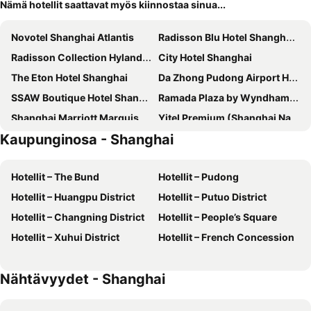
Nämä hotellit saattavat myös kiinnostaa sinua...
Novotel Shanghai Atlantis
Radisson Blu Hotel Shanghai New World
Radisson Collection Hyland Shanghai
City Hotel Shanghai
The Eton Hotel Shanghai
Da Zhong Pudong Airport Hotel Shanghai
SSAW Boutique Hotel Shanghai Bund
Ramada Plaza by Wyndham Shanghai Pudong Airport
Shanghai Marriott Marquis City Centre
Yitel Premium (Shanghai Nanjing Road Pedestrian Street)
Kaupunginosa - Shanghai
Oriental Riverside Hotel
Grand Kempinski Shanghai
Grand Hyatt Shanghai
Pudong Shangri-La, Shanghai
Hotellit – The Bund
Hotellit – Pudong
Holiday Inn Shanghai Pudong Airport, an IHG Hotel
Da Zhong Airport Hotel
Hotellit – Huangpu District
Hotellit – Putuo District
Okura Garden Hotel Shanghai
Pullman Shanghai Jing'an
Hotellit – Changning District
Hotellit – People’s Square
Urside Boutique Hotel The Bund Shanghai
DoubleTree by Hilton Hotel Shanghai - Pudong
Hotellit – Xuhui District
Hotellit – French Concession
Shanghai Deco Hotel
Jin Jiang Tower
Intercontinental Hotels Shanghai Wonderland By Ihg
Kempinski The One Suites Hotel Shanghai Downtown
Nähtävyydet - Shanghai
Renaissance Shanghai Yu Garden Hotel
IFC Residence
Jin Jiang Park Hotel
The Yangtze Boutique Shanghai