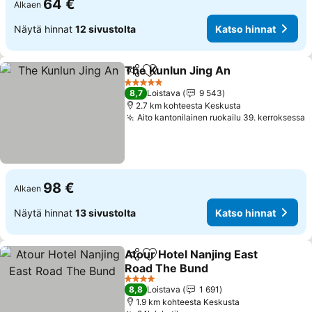
64 €
Alkaen
Näytä hinnat
12 sivustolta
Katso hinnat
The Kunlun Jing An
Jaa
Lisää suosikkeihin
Katso 
5 Tähtiluokitus
8,7
Loistava
9 543
2.7 km kohteesta Keskusta
Aito kantonilainen ruokailu 39. kerroksessa
K
98 €
Alkaen
Näytä hinnat
13 sivustolta
Katso hinnat
Atour Hotel Nanjing East
Jaa
Lisää suosikkeihin
Road The Bund
Katso hinnat
4 Tähtiluokitus
8,8
Loistava
1 691
1.9 km kohteesta Keskusta