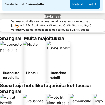
Näytä hinnat
5 sivustolta
Katso hinnat
Näytä lisää
Varaussivustoilta saamamme hinnat ja saatavuus muuttuvat
jatkuvasti. Tämä tarkoittaa sitä, että et välttämättä aina löydä
varaussivustolta täsmälleen samaa tarjousta kuin trivagosta.
Shanghai: Muita majoituksia
Huoneisto
Hostelli
Huoneisto
palveluilla
hotelli
Suosittuja hotellikategorioita kohteessa
Shanghai