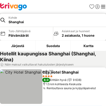
Suosikit
Kirjaud
Val
Kohde
Shanghai
Tulo-/lähtöpäivä
Asiakkaat ja huoneet
Päivämäärät
2 asiakasta, 1 huone
Järjestä
Suodata
Kartta
Hotellit kaupungissa Shanghai (Shanghai,
Kiina)
Näin maksut vaikuttavat hakutulosten järjestykseen
City Hotel Shanghai
Jaa
Lisää suosikkeihin
Katso 
4 Tähtiluokitus
8,0
Erittäin hyvä
9 638
1.5 km kohteesta Keskusta
Rentouttava sauna ja kylpyläpalvelut
Katso