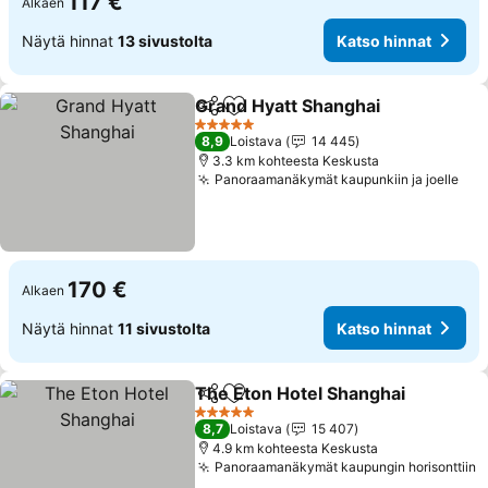
117 €
Alkaen
Näytä hinnat
13 sivustolta
Katso hinnat
Grand Hyatt Shanghai
Jaa
Lisää suosikkeihin
Kats
5 Tähtiluokitus
8,9
Loistava
14 445
3.3 km kohteesta Keskusta
Panoraamanäkymät kaupunkiin ja joelle
Kat
170 €
Alkaen
Näytä hinnat
11 sivustolta
Katso hinnat
The Eton Hotel Shanghai
Jaa
Lisää suosikkeihin
K
5 Tähtiluokitus
8,7
Loistava
15 407
4.9 km kohteesta Keskusta
Panoraamanäkymät kaupungin horisonttiin
K