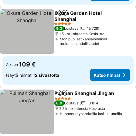
Okura Garden Hotel
Jaa
Lisää suosikkeihin
Shanghai
Katso hinnat
5 Tähtiluokitus
9,3
Loistava
15 729
1.5 km kohteesta Keskusta
Monipuoliset kansainväliset
ruokailumahdollisuudet
109 €
Alkaen
Näytä hinnat
12 sivustolta
Katso hinnat
Pullman Shanghai Jing'an
Jaa
Lisää suosikkeihin
K
5 Tähtiluokitus
8,9
Loistava
13 814
2.2 km kohteesta Keskusta
Huoneet täyskorkeilla lasi-ikkunoilla
Katso