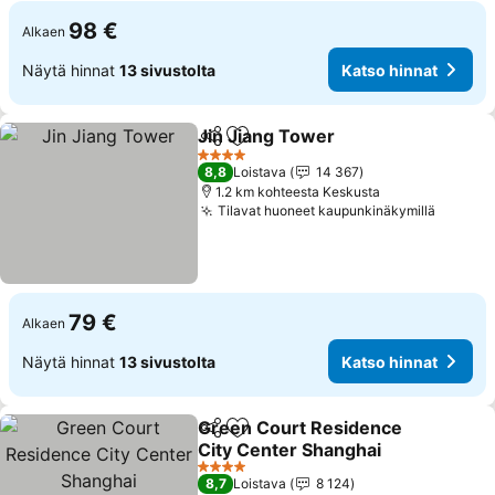
98 €
Alkaen
Näytä hinnat
13 sivustolta
Katso hinnat
Jin Jiang Tower
Jaa
Lisää suosikkeihin
Katso hinn
4 Tähtiluokitus
8,8
Loistava
14 367
1.2 km kohteesta Keskusta
Tilavat huoneet kaupunkinäkymillä
Katso 
79 €
Alkaen
Näytä hinnat
13 sivustolta
Katso hinnat
Green Court Residence
Jaa
Lisää suosikkeihin
City Center Shanghai
Katso hinnat
4 Tähtiluokitus
8,7
Loistava
8 124