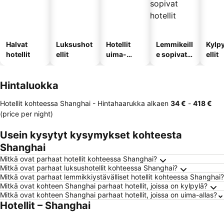
Halvat
Luksushot
Hotellit
Lemmikeill
Kylp
hotellit
ellit
uima-
e sopivat
ellit
altaalla
hotellit
Hintaluokka
Hotellit kohteessa Shanghai -
Hintahaarukka
alkaen
‎34 €
-
‎418 €
(price per night)
Usein kysytyt kysymykset kohteesta
Shanghai
Mitkä ovat parhaat hotellit kohteessa Shanghai?
Mitkä ovat parhaat luksushotellit kohteessa Shanghai?
Mitkä ovat parhaat lemmikkiystävälliset hotellit kohteessa Shanghai?
Mitkä ovat kohteen Shanghai parhaat hotellit, joissa on kylpylä?
Mitkä ovat kohteen Shanghai parhaat hotellit, joissa on uima-allas?
Hotellit – Shanghai