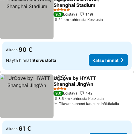
Jaa
Lisää suosikkeihin
Shanghai Stadium
Katso hinnat
5 Tähtiluokitus
9,3
Loistava
149
2.1 km kohteesta Keskusta
90 €
Alkaen
Näytä hinnat
9 sivustolta
Katso hinnat
UrCove by HYATT
Jaa
Lisää suosikkeihin
Shanghai Jing'An
Katso hinnat
4 Tähtiluokitus
9,0
Loistava
442
3.6 km kohteesta Keskusta
Tilavat huoneet kaupunkinäköalalla
Katso 
61 €
Alkaen