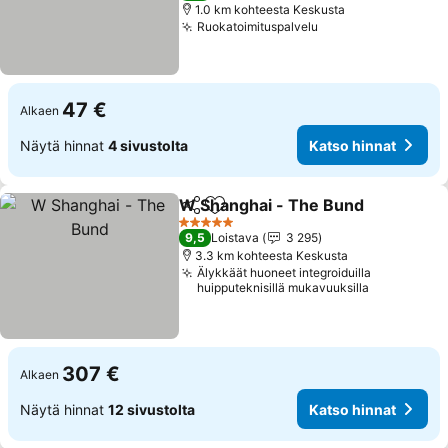
1.0 km kohteesta Keskusta
Ruokatoimituspalvelu
Katso hinnat
47 €
Alkaen
Näytä hinnat
4 sivustolta
Katso hinnat
W Shanghai - The Bund
Jaa
Lisää suosikkeihin
Ka
5 Tähtiluokitus
9,5
Loistava
3 295
3.3 km kohteesta Keskusta
Älykkäät huoneet integroiduilla
huipputeknisillä mukavuuksilla
307 €
Alkaen
Näytä hinnat
12 sivustolta
Katso hinnat