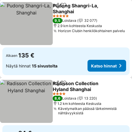
Pudong Shangri-La,
Jaa
Lisää suosikkeihin
Shanghai
Katso hinnat
5 Tähtiluokitus
9,5
Loistava
32 077
2.9 km kohteesta Keskusta
Horizon Clubin henkilökohtainen palvelu
Kat
135 €
Alkaen
Näytä hinnat
15 sivustolta
Katso hinnat
Radisson Collection
Jaa
Lisää suosikkeihin
Hyland Shanghai
Katso hinnat
4 Tähtiluokitus
8,6
Loistava
13 220
1.2 km kohteesta Keskusta
Kävelymatkan päässä tärkeimmistä
nähtävyyksistä