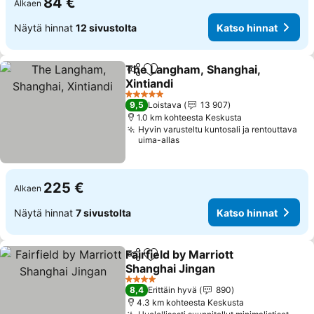
84 €
Alkaen
Näytä hinnat
12 sivustolta
Katso hinnat
The Langham, Shanghai,
Jaa
Lisää suosikkeihin
Xintiandi
Katso hinnat
5 Tähtiluokitus
9,5
Loistava
13 907
1.0 km kohteesta Keskusta
Hyvin varusteltu kuntosali ja rentouttava
uima-allas
225 €
Alkaen
Näytä hinnat
7 sivustolta
Katso hinnat
Fairfield by Marriott
Jaa
Lisää suosikkeihin
Shanghai Jingan
Katso hinnat
4 Tähtiluokitus
8,4
Erittäin hyvä
890
4.3 km kohteesta Keskusta