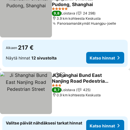
Jaa
Lisää suosikkeihin
Pudong, Shanghai
Katso hinnat
5 Tähtiluokitus
9,8
Loistava
24 298
3.9 km kohteesta Keskusta
Panoraamanäkymät Huangpu-joelle
Katso 
217 €
Alkaen
Näytä hinnat
12 sivustolta
Katso hinnat
Ji Shanghai Bund East
Jaa
Lisää suosikkeihin
Nanjing Road Pedestrian
Street
Katso hinnat
3 Tähtiluokitus
8,7
Loistava
425
0.9 km kohteesta Keskusta
Valitse päivät nähdäksesi tarkat hinnat
Katso hinnat