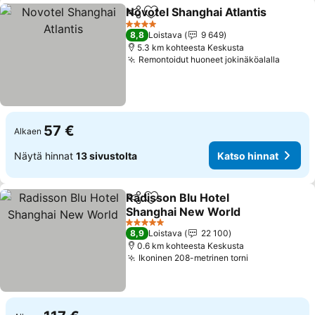
Novotel Shanghai Atlantis
Jaa
Lisää suosikkeihin
4 Tähtiluokitus
8,8
Loistava
9 649
5.3 km kohteesta Keskusta
Remontoidut huoneet jokinäköalalla
Katso 
57 €
Alkaen
Näytä hinnat
13 sivustolta
Katso hinnat
Radisson Blu Hotel
Jaa
Lisää suosikkeihin
Shanghai New World
Katso hinnat
5 Tähtiluokitus
8,9
Loistava
22 100
0.6 km kohteesta Keskusta
Ikoninen 208-metrinen torni
Katso hinnat