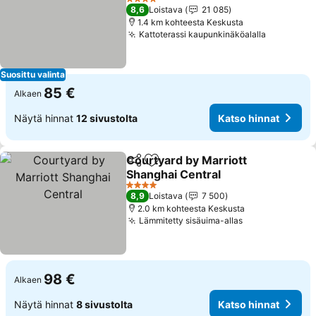
Katso hinnat
4 Tähtiluokitus
8,6
Loistava
21 085
1.4 km kohteesta Keskusta
Kattoterassi kaupunkinäköalalla
Katso hin
Suosittu valinta
85 €
Alkaen
Näytä hinnat
12 sivustolta
Katso hinnat
Courtyard by Marriott
Jaa
Lisää suosikkeihin
Shanghai Central
Katso hinnat
4 Tähtiluokitus
8,9
Loistava
7 500
2.0 km kohteesta Keskusta
Lämmitetty sisäuima-allas
Katso hinnat
98 €
Alkaen
Näytä hinnat
8 sivustolta
Katso hinnat