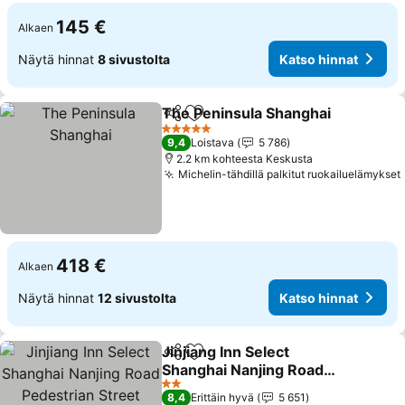
145 €
Alkaen
Näytä hinnat
8 sivustolta
Katso hinnat
The Peninsula Shanghai
Jaa
Lisää suosikkeihin
Ka
5 Tähtiluokitus
9,4
Loistava
5 786
2.2 km kohteesta Keskusta
Michelin-tähdillä palkitut ruokailuelämykset
418 €
Alkaen
Näytä hinnat
12 sivustolta
Katso hinnat
Jinjiang Inn Select
Jaa
Lisää suosikkeihin
Shanghai Nanjing Road
Pedestrian Street
Katso hinnat
2 Tähtiluokitus
8,4
Erittäin hyvä
5 651