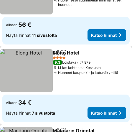
Huolellisesti suunnitellut minimalistiset
huoneet
56 €
Alkaen
Näytä hinnat
11 sivustolta
Katso hinnat
Elong Hotel
Jaa
Lisää suosikkeihin
Katso hinnat
4 Tähtiluokitus
9,3
Loistava
879
1.1 km kohteesta Keskusta
Huoneet kaupunki- ja katunäkymillä
Katso 
34 €
Alkaen
Näytä hinnat
7 sivustolta
Katso hinnat
Mandarin Oriental