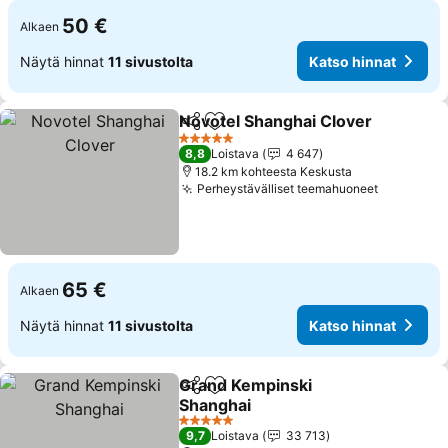
50 €
Alkaen
Näytä hinnat
11 sivustolta
Katso hinnat
Novotel Shanghai Clover
Jaa
Lisää suosikkeihin
K
5 Tähtiluokitus
8,8
Loistava
4 647
18.2 km kohteesta Keskusta
Perheystävälliset teemahuoneet
Katso hin
65 €
Alkaen
Näytä hinnat
11 sivustolta
Katso hinnat
Grand Kempinski
Jaa
Lisää suosikkeihin
Shanghai
Katso hinnat
5 Tähtiluokitus
9,7
Loistava
33 713