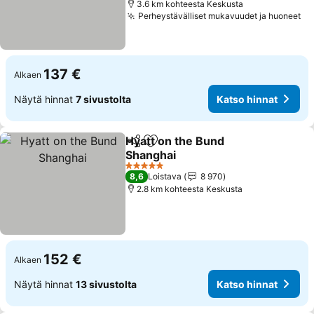
3.6 km kohteesta Keskusta
Perheystävälliset mukavuudet ja huoneet
Ka
137 €
Alkaen
Näytä hinnat
7 sivustolta
Katso hinnat
Hyatt on the Bund
Jaa
Lisää suosikkeihin
Shanghai
Katso hinnat
5 Tähtiluokitus
8,6
Loistava
8 970
2.8 km kohteesta Keskusta
152 €
Alkaen
Näytä hinnat
13 sivustolta
Katso hinnat