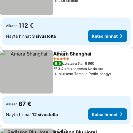
24h lukutila
Katso hinnat
112 €
Alkaen
Näytä hinnat
3 sivustolta
Katso hinnat
Amara Shanghai
Jaa
Lisää suosikkeihin
Katso hin
5 Tähtiluokitus
9,5
Loistava
6 960
3.4 km kohteesta Keskusta
Mukavat Tempur-Pedic-sängyt
Katso hin
87 €
Alkaen
Näytä hinnat
12 sivustolta
Katso hinnat
Radisson Blu Hotel,