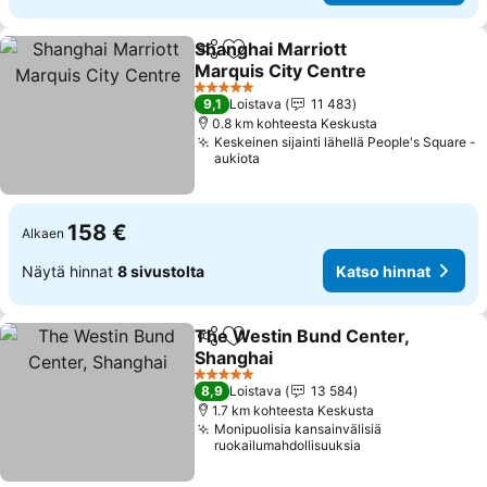
Shanghai Marriott
Jaa
Lisää suosikkeihin
Marquis City Centre
Katso hinnat
5 Tähtiluokitus
9,1
Loistava
11 483
0.8 km kohteesta Keskusta
Keskeinen sijainti lähellä People's Square -
aukiota
158 €
Alkaen
Näytä hinnat
8 sivustolta
Katso hinnat
The Westin Bund Center,
Jaa
Lisää suosikkeihin
Shanghai
Katso hinnat
5 Tähtiluokitus
8,9
Loistava
13 584
1.7 km kohteesta Keskusta
Monipuolisia kansainvälisiä
ruokailumahdollisuuksia