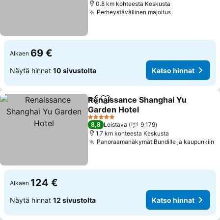
0.8 km kohteesta Keskusta
Perheystävällinen majoitus
Katso hinnat
69 €
Alkaen
Näytä hinnat
10 sivustolta
Katso hinnat
Renaissance Shanghai Yu
Jaa
Lisää suosikkeihin
Garden Hotel
Katso hinnat
5 Tähtiluokitus
8,8
Loistava
9 179
1.7 km kohteesta Keskusta
Panoraamanäkymät Bundille ja kaupunkiin
K
124 €
Alkaen
Näytä hinnat
12 sivustolta
Katso hinnat