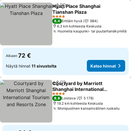
Hyatt Place Shanghai
Jaa
Lisää suosikkeihin
Tianshan Plaza
Katso hinnat
4 Tähtiluokitus
8,4
Erittäin hyvä
984
6.3 km kohteesta Keskusta
Huoneita kaupunki- tai puutarhanäkymillä
Ka
72 €
Alkaen
Näytä hinnat
11 sivustolta
Katso hinnat
Courtyard by Marriott
Jaa
Lisää suosikkeihin
Shanghai International
Tourism and Resorts
Katso hinnat
4 Tähtiluokitus
8,8
Loistava
5 178
Zone
19.2 km kohteesta Keskusta
Monipuolinen kansainvälinen ruokailu
Katso