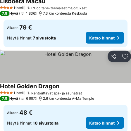
Lisboeta Macau
Hotelli
L'Occitane-teemaiset majoitukset
4 Tähtiluokitus
7,8
Hyvä
1 836
7.3 km kohteesta Keskusta
79 €
Alkaen
Näytä hinnat
7 sivustolta
Katso hinnat
Jaa
Li
Hotel Golden Dragon
Hotelli
Rentouttavat spa- ja saunatilat
4 Tähtiluokitus
7,9
Hyvä
6 997
2.6 km kohteesta A-Ma Temple
48 €
Alkaen
Näytä hinnat
10 sivustolta
Katso hinnat