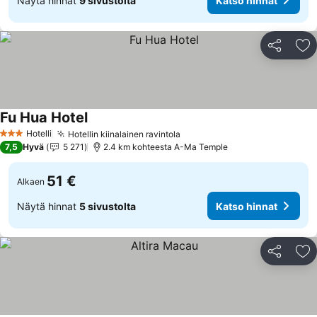
Näytä hinnat
9 sivustolta
Katso hinnat
Jaa
Li
Fu Hua Hotel
Hotelli
Hotellin kiinalainen ravintola
3 Tähtiluokitus
7,5
Hyvä
5 271
2.4 km kohteesta A-Ma Temple
51 €
Alkaen
Näytä hinnat
5 sivustolta
Katso hinnat
Jaa
Li