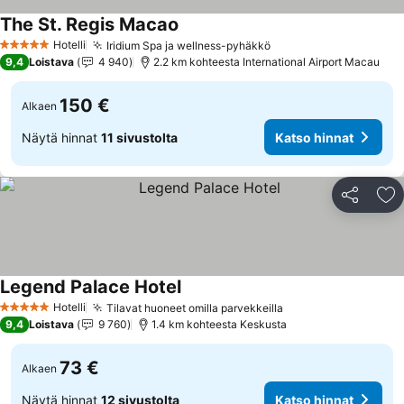
The St. Regis Macao
Hotelli
Iridium Spa ja wellness-pyhäkkö
5 Tähtiluokitus
9,4
Loistava
4 940
2.2 km kohteesta International Airport Macau
150 €
Alkaen
Näytä hinnat
11 sivustolta
Katso hinnat
Jaa
Li
Legend Palace Hotel
Hotelli
Tilavat huoneet omilla parvekkeilla
5 Tähtiluokitus
9,4
Loistava
9 760
1.4 km kohteesta Keskusta
73 €
Alkaen
Näytä hinnat
12 sivustolta
Katso hinnat