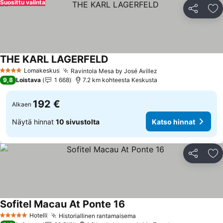
Suosittu valinta
Jaa
Li
THE KARL LAGERFELD
Lomakeskus
Ravintola Mesa by José Avillez
4 Tähtiluokitus
9,8
Loistava
1 668
7.2 km kohteesta Keskusta
192 €
Alkaen
Näytä hinnat
10 sivustolta
Katso hinnat
Jaa
Li
Sofitel Macau At Ponte 16
Hotelli
Historiallinen rantamaisema
5 Tähtiluokitus