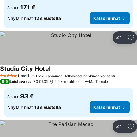
171 €
Alkaen
Näytä hinnat
12 sivustolta
Katso hinnat
Jaa
Li
Studio City Hotel
Hotelli
Elokuvamainen Hollywood-henkinen konsepti
5 Tähtiluokitus
8,9
Loistava
30 050
2.2 km kohteesta A-Ma Temple
93 €
Alkaen
Näytä hinnat
13 sivustolta
Katso hinnat
Jaa
Li