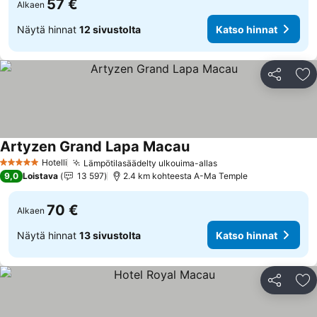
57 €
Alkaen
Näytä hinnat
12 sivustolta
Katso hinnat
Jaa
Li
Artyzen Grand Lapa Macau
Hotelli
Lämpötilasäädelty ulkouima-allas
5 Tähtiluokitus
9,0
Loistava
13 597
2.4 km kohteesta A-Ma Temple
70 €
Alkaen
Näytä hinnat
13 sivustolta
Katso hinnat
Jaa
Li