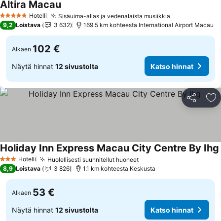
Altira Macau
Hotelli
Sisäuima-allas ja vedenalaista musiikkia
5 Tähtiluokitus
9,2
Loistava
3 632
169.5 km kohteesta International Airport Macau
102 €
Alkaen
Näytä hinnat
12 sivustolta
Katso hinnat
Jaa
Li
Holiday Inn Express Macau City Centre By Ihg
Hotelli
Huolellisesti suunnitellut huoneet
3 Tähtiluokitus
8,9
Loistava
3 826
1.1 km kohteesta Keskusta
53 €
Alkaen
Näytä hinnat
12 sivustolta
Katso hinnat