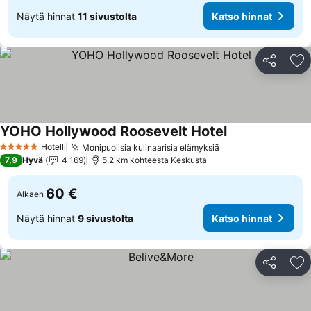
Näytä hinnat
11 sivustolta
Katso hinnat
Jaa
Li
YOHO Hollywood Roosevelt Hotel
Hotelli
Monipuolisia kulinaarisia elämyksiä
5 Tähtiluokitus
7,9
Hyvä
4 169
5.2 km kohteesta Keskusta
60 €
Alkaen
Näytä hinnat
9 sivustolta
Katso hinnat
Jaa
Li