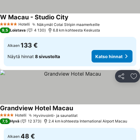
W Macau - Studio City
Hotelli
Näkymät Cotai Stripin maamerkeille
5 Tähtiluokitus
9,5
Loistava
4 130
6.8 km kohteesta Keskusta
133 €
Alkaen
Näytä hinnat
8 sivustolta
Katso hinnat
Jaa
Li
Grandview Hotel Macau
Hotelli
Hyvinvointi- ja saunatilat
4 Tähtiluokitus
7,5
Hyvä
12 373
2.4 km kohteesta International Airport Macau
48 €
Alkaen