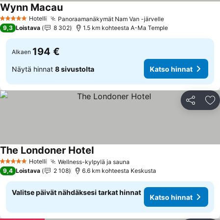
Wynn Macau
Hotelli
Panoraamanäkymät Nam Van -järvelle
5 Tähtiluokitus
9,3
Loistava
8 302
1.5 km kohteesta A-Ma Temple
194 €
Alkaen
Näytä hinnat
8 sivustolta
Katso hinnat
Jaa
Li
The Londoner Hotel
Hotelli
Wellness-kylpylä ja sauna
5 Tähtiluokitus
9,4
Loistava
2 108
6.6 km kohteesta Keskusta
Valitse päivät nähdäksesi tarkat hinnat
Katso hinnat