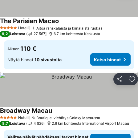
The Parisian Macao
Hotelli
Aitoa ranskalaista ja kiinalaista ruokaa
5 Tähtiluokitus
9,2
Loistava
27 567
6.7 km kohteesta Keskusta
110 €
Alkaen
Näytä hinnat
10 sivustolta
Katso hinnat
Jaa
Li
Broadway Macau
Hotelli
Boutique-viehätys Galaxy Macaussa
5 Tähtiluokitus
8,7
Loistava
4 826
2.6 km kohteesta International Airport Macau
Valitse päivät nähdäksesi tarkat hinnat