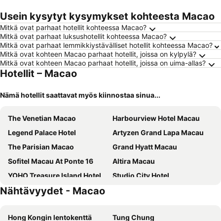
Usein kysytyt kysymykset kohteesta Macao
Mitkä ovat parhaat hotellit kohteessa Macao?
Mitkä ovat parhaat luksushotellit kohteessa Macao?
Mitkä ovat parhaat lemmikkiystävälliset hotellit kohteessa Macao?
Mitkä ovat kohteen Macao parhaat hotellit, joissa on kylpylä?
Mitkä ovat kohteen Macao parhaat hotellit, joissa on uima-allas?
Hotellit – Macao
Nämä hotellit saattavat myös kiinnostaa sinua...
The Venetian Macao
Harbourview Hotel Macau
Legend Palace Hotel
Artyzen Grand Lapa Macau
The Parisian Macao
Grand Hyatt Macau
Sofitel Macau At Ponte 16
Altira Macau
YOHO Treasure Island Hotel
Studio City Hotel
Nähtävyydet - Macao
Hotel Royal Macau
Conrad Macao
Hotel Golden Dragon
Casa Real Hotel
Hong Kongin lentokenttä
Tung Chung
The Londoner Hotel
Rio Hotel