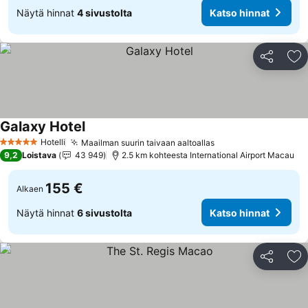
Näytä hinnat
4 sivustolta
Katso hinnat
Jaa
Li
Galaxy Hotel
Hotelli
Maailman suurin taivaan aaltoallas
5 Tähtiluokitus
9,2
Loistava
43 949
2.5 km kohteesta International Airport Macau
155 €
Alkaen
Näytä hinnat
6 sivustolta
Katso hinnat
Jaa
Li