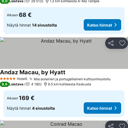
9,0
Loistava
29 513
1.3 km kohteesta A-Ma Temple
68 €
Alkaen
Näytä hinnat
14 sivustolta
Katso hinnat
Jaa
Li
Andaz Macau, by Hyatt
Hotelli
Macaolainen ja portugalilainen kulttuurimuotoilu
5 Tähtiluokitus
9,6
Loistava
4 180
6.5 km kohteesta Keskusta
169 €
Alkaen
Näytä hinnat
4 sivustolta
Katso hinnat