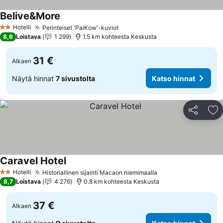
Belive&More
Hotelli
Perinteiset 'PaiKow'-kuviot
2 Tähtiluokitus
8,6
Loistava
1 299
1.5 km kohteesta Keskusta
31 €
Alkaen
Näytä hinnat
7 sivustolta
Katso hinnat
Jaa
Li
Caravel Hotel
Hotelli
Historiallinen sijainti Macaon niemimaalla
2 Tähtiluokitus
8,7
Loistava
4 276
0.8 km kohteesta Keskusta
37 €
Alkaen