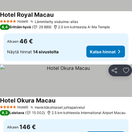
Hotel Royal Macau
Hotelli
Lämmitetty sisäuima-allas
5 Tähtiluokitus
8,4
Erittäin hyvä
29 889
2.0 km kohteesta A-Ma Temple
46 €
Alkaen
Näytä hinnat
14 sivustolta
Katso hinnat
Jaa
Li
Hotel Okura Macau
Hotelli
Henkilökohtaiset juhlapalvelut
5 Tähtiluokitus
9,3
Loistava
15 002
2.5 km kohteesta International Airport Macau
146 €
Alkaen