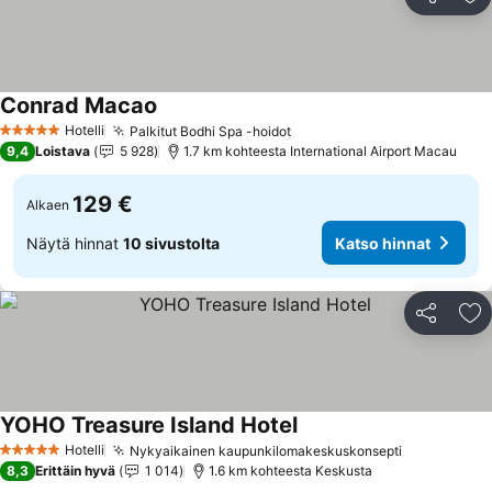
Jaa
Li
Conrad Macao
Hotelli
Palkitut Bodhi Spa -hoidot
5 Tähtiluokitus
9,4
Loistava
5 928
1.7 km kohteesta International Airport Macau
129 €
Alkaen
Näytä hinnat
10 sivustolta
Katso hinnat
Jaa
Li
YOHO Treasure Island Hotel
Hotelli
Nykyaikainen kaupunkilomakeskuskonsepti
5 Tähtiluokitus
8,3
Erittäin hyvä
1 014
1.6 km kohteesta Keskusta