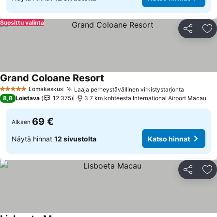
Suosittu valinta
Jaa
Li
Grand Coloane Resort
Lomakeskus
Laaja perheystävällinen virkistystarjonta
5 Tähtiluokitus
8,8
Loistava
12 375
3.7 km kohteesta International Airport Macau
69 €
Alkaen
Näytä hinnat
12 sivustolta
Katso hinnat
Jaa
Li