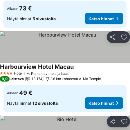
73 €
Alkaen
Näytä hinnat
5 sivustolta
Katso hinnat
Jaa
Li
Harbourview Hotel Macau
Hotelli
Praha-ravintola ja baari
4 Tähtiluokitus
9,0
Loistava
13 174
2.6 km kohteesta A-Ma Temple
49 €
Alkaen
Näytä hinnat
12 sivustolta
Katso hinnat
Jaa
Li