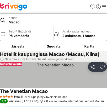
Suosikit
Kirjaud
Val
Kohde
Macao
Tulo-/lähtöpäivä
Asiakkaat ja huoneet
Päivämäärät
2 asiakasta, 1 huone
Järjestä
Suodata
Kartta
Hotellit kaupungissa Macao (Macau, Kiina)
Näin maksut vaikuttavat hakutulosten järjestykseen
Suosittu valinta
Jaa
Li
The Venetian Macao
Hotelli
V-Spa ja hyvinvoinnin keidas
5 Tähtiluokitus
9,2
Loistava
102 230
2.0 km kohteesta International Airport Macau