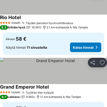
Rio Hotel
Hotelli
Täyden palvelun hyvinvointikeskus
4 Tähtiluokitus
8,3
Erittäin hyvä
16 951
2.1 km kohteesta A-Ma Temple
58 €
Alkaen
Näytä hinnat
11 sivustolta
Katso hinnat
Jaa
Li
Grand Emperor Hotel
Hotelli
Tyylikäs thai-kylpylä
4 Tähtiluokitus
8,7
Loistava
9 963
1.1 km kohteesta A-Ma Temple