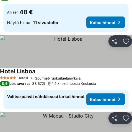
48 €
Alkaen
Näytä hinnat
11 sivustolta
Katso hinnat
Jaa
Li
Hotel Lisboa
Hotelli
Gourmet-ruokailuelämyksiä
5 Tähtiluokitus
8,6
Loistava
33 572
1.4 km kohteesta Keskusta
Valitse päivät nähdäksesi tarkat hinnat
Katso hinnat
Jaa
Li