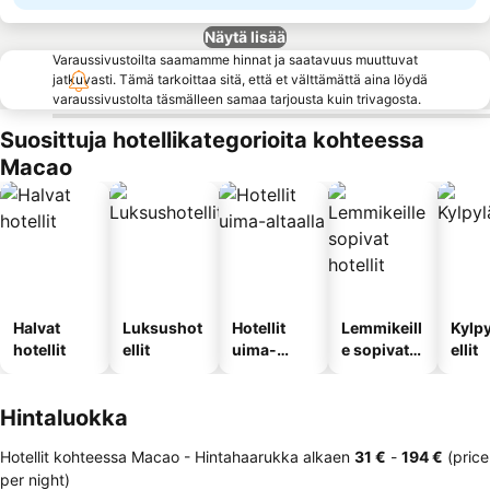
Näytä lisää
Varaussivustoilta saamamme hinnat ja saatavuus muuttuvat
jatkuvasti. Tämä tarkoittaa sitä, että et välttämättä aina löydä
varaussivustolta täsmälleen samaa tarjousta kuin trivagosta.
Suosittuja hotellikategorioita kohteessa
Macao
Halvat
Luksushot
Hotellit
Lemmikeill
Kylp
hotellit
ellit
uima-
e sopivat
ellit
altaalla
hotellit
Hintaluokka
Hotellit kohteessa Macao -
Hintahaarukka
alkaen
‎31 €
-
‎194 €
(price
per night)