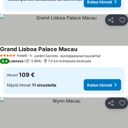
Katso hinnat
Jaa
Li
Grand Lisboa Palace Macau
Hotelli
Jardim Secreto -eurooppalaiset puutarhat
5 Tähtiluokitus
9,4
Loistava
5 994
7.0 km kohteesta Keskusta
109 €
Alkaen
Näytä hinnat
11 sivustolta
Katso hinnat
Jaa
Li