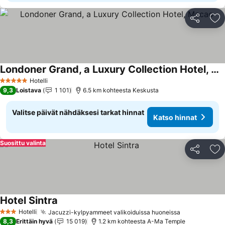
Jaa
Li
Londoner Grand, a Luxury Collection Hotel, Macao
Hotelli
5 Tähtiluokitus
9,3
Loistava
1 101
6.5 km kohteesta Keskusta
Valitse päivät nähdäksesi tarkat hinnat
Katso hinnat
Suosittu valinta
Jaa
Li
Hotel Sintra
Hotelli
Jacuzzi-kylpyammeet valikoiduissa huoneissa
3 Tähtiluokitus
8,3
Erittäin hyvä
15 019
1.2 km kohteesta A-Ma Temple