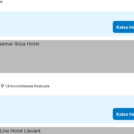
le
Katso hi
1.8 km kohteesta Keskusta
Katso hi