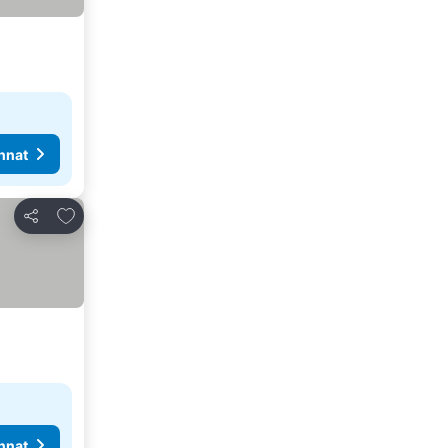
nnat
Lisää suosikkeihin
Jaa
nnat