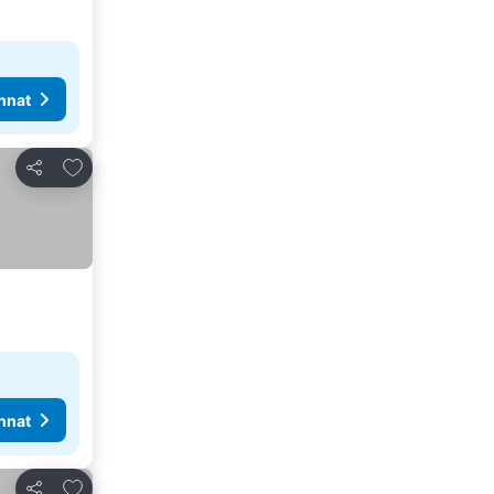
nnat
Lisää suosikkeihin
Jaa
nnat
Lisää suosikkeihin