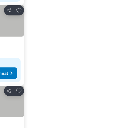
Lisää suosikkeihin
Jaa
nnat
Lisää suosikkeihin
Jaa