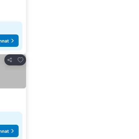
nnat
Lisää suosikkeihin
Jaa
nnat