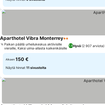
Aparthotel Vibra Monterrey
2 Tähtiluokitus
Paikan päällä urheilukeskus aktiivisille
Hyvä
(2 907 arviota)
7,5
vieraille, Kaksi uima-allasta kaikenikäisille
150 €
Alkaen
Näytä hinnat
11 sivustolta