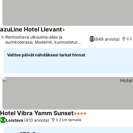
azuLine Hotel Llevant
1 Tähtiluokitus
Rentouttava ulkouima-allas ja
(649 arviota)
7,1
0.2
aurinkoterassi, Modernit, kunnostetut
huoneet
Valitse päivät nähdäksesi tarkat hinnat
Hotel Vibra Yamm Sunset
4 Tähtiluokitus
Loistava
(410 arviota)
9,4
0.2 km rannalle