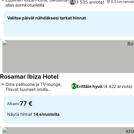
(1 535 arviota)
7,0
0.5 km rannal
allas aurinkotuoleilla
Valitse päivät nähdäksesi tarkat hinnat
Rosamar Ibiza Hotel
Oma pelihuone ja TV-lounge,
Erittäin hyvä
(4 422 arviota)
8,1
Tilavat huoneet omilla
parvekkeilla
77 €
Alkaen
Näytä hinnat
14 sivustolta