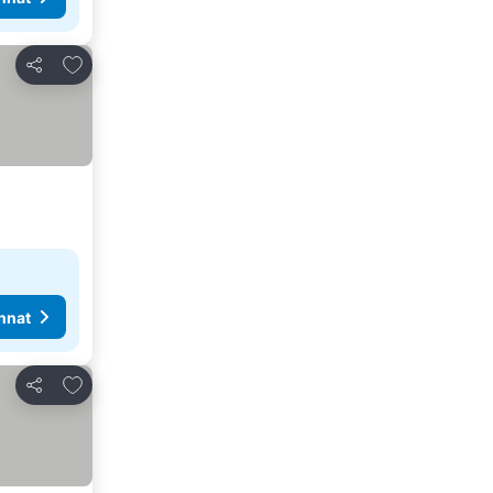
Lisää suosikkeihin
Jaa
nnat
Lisää suosikkeihin
Jaa