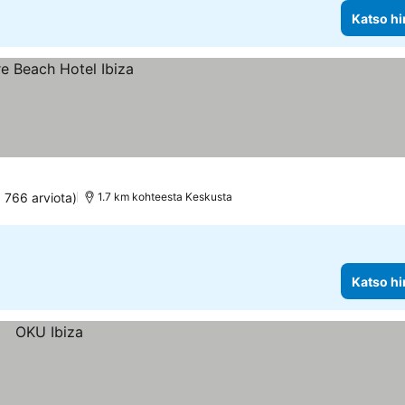
Katso hi
6 766 arviota)
1.7 km kohteesta Keskusta
Katso hi