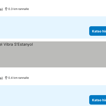
kitus
a)
0.3 km rannalle
Katso hi
a)
0.4 km rannalle
Katso hi