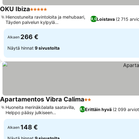
OKU Ibiza
5 Tähtiluokitus
Hienostuneita ravintoloita ja mehubaari,
Loistava
(2 715 arvi
9,0
Täyden palvelun kylpylä
hierontapalveluilla
266 €
Alkaen
Näytä hinnat
9 sivustolta
Apartamentos Vibra Calima
2 Tähtiluokitus
Huoneita merinäköalalla saatavilla,
Erittäin hyvä
(2 099 arvio
8,1
Helppo pääsy julkiseen
liikenteeseen
148 €
Alkaen
Näytä hinnat
9 sivustolta