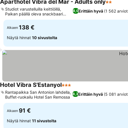
Aparthotel Vibra del Mar - Adults only
2 Tähtiluo
Studiot varustelluilla keittiöillä,
Erittäin hyvä
(1 562 arviot
8,0
Paikan päällä oleva snackbaari
biljardilla
138 €
Alkaen
Näytä hinnat
10 sivustolta
Hotel Vibra S'Estanyol
3 Tähtiluokitus
Rantapaikka San Antonion lahdella,
Erittäin hyvä
(5 081 arviot
8,3
Buffet-ruokailu Hotel San Remossa
91 €
Alkaen
Näytä hinnat
11 sivustolta