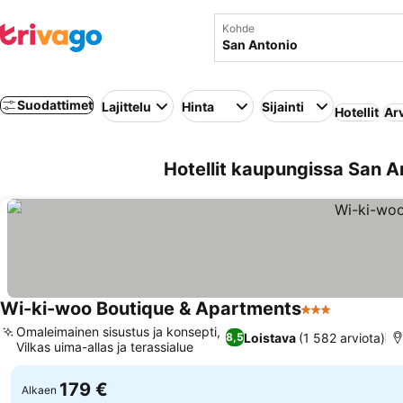
Kohde
Suodattimet
Lajittelu
Hinta
Sijainti
Hotellit
Ar
Hotellit kaupungissa San An
Wi-ki-woo Boutique & Apartments
3 Tähtiluokitus
Omaleimainen sisustus ja konsepti,
Loistava
(1 582 arviota)
8,5
Vilkas uima-allas ja terassialue
179 €
Alkaen