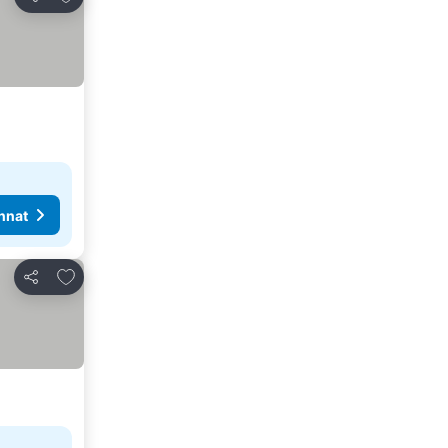
Jaa
nnat
Lisää suosikkeihin
Jaa