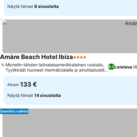
Näytä hinnat
8 sivustolta
Amàre Beach Hotel Ibiza
4 Tähtiluokitus
Michelin-tähden latinalaisamerikkalainen ruokailu,
Loistava
(
9,2
Tyylikkäät huoneet merinäköalalla ja ainutlaatuisilla
ominaisuuksilla
133 €
Alkaen
Näytä hinnat
14 sivustolta
Suosittu valinta