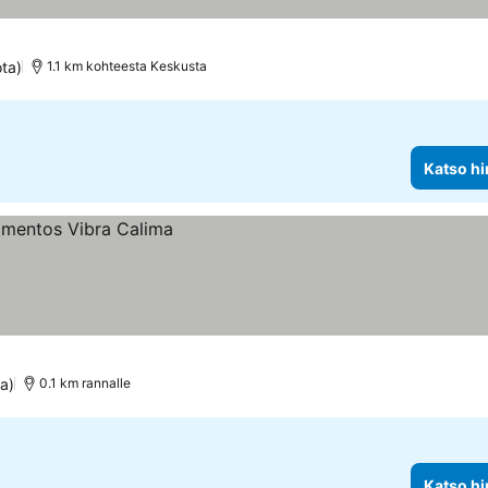
ota)
1.1 km kohteesta Keskusta
Katso hi
ta)
0.1 km rannalle
Katso hi