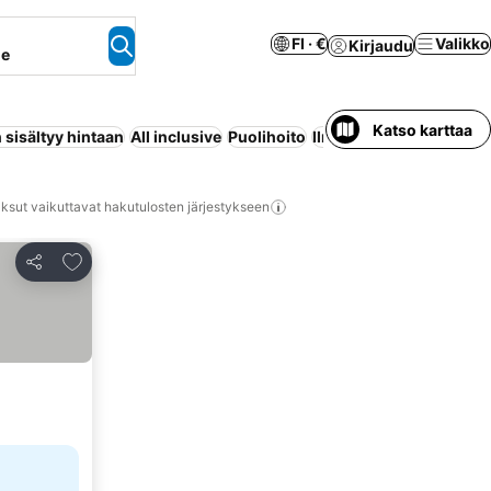
FI · €
Valikko
Kirjaudu
ne
Katso karttaa
sisältyy hintaan
All inclusive
Puolihoito
Ilmastointi
Ranta
Maks
ksut vaikuttavat hakutulosten järjestykseen
Lisää suosikkeihin
Jaa