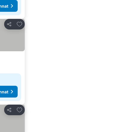
nnat
Lisää suosikkeihin
Jaa
nnat
Lisää suosikkeihin
Jaa