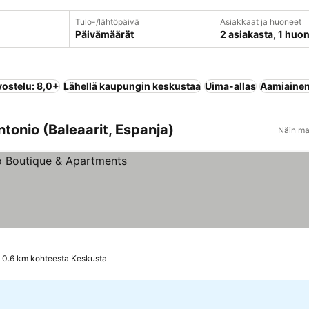
Tulo-/lähtöpäivä
Asiakkaat ja huoneet
Päivämäärät
2 asiakasta, 1 huo
vostelu: 8,0+
Lähellä kaupungin keskustaa
Uima-allas
Aamiainen 
tonio (Baleaarit, Espanja)
Näin ma
0.6 km kohteesta Keskusta