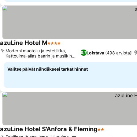
azuLine Hotel M
4 Tähtiluokitus
Moderni muotoilu ja estetiikka,
Loistava
(498 arviota)
8,7
Kattouima-allas baarin ja musiikin
kera
Valitse päivät nähdäksesi tarkat hinnat
azuLine Hotel S'Anfora & Fleming
2 Tähtiluokitus
Edullinen Ibizan-loma, Ulkouima-