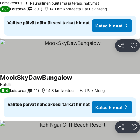
Lomakeskus
Rauhallinen puutarha ja terassinäkymät
8,7
Loistava
301
14.1 km kohteesta Hat Pak Meng
Valitse päivät nähdäksesi tarkat hinnat
Katso hinnat
Jaa
Li
MookSkyDawBungalow
Hotelli
9,4
Loistava
11
14.3 km kohteesta Hat Pak Meng
Valitse päivät nähdäksesi tarkat hinnat
Katso hinnat
Jaa
Li