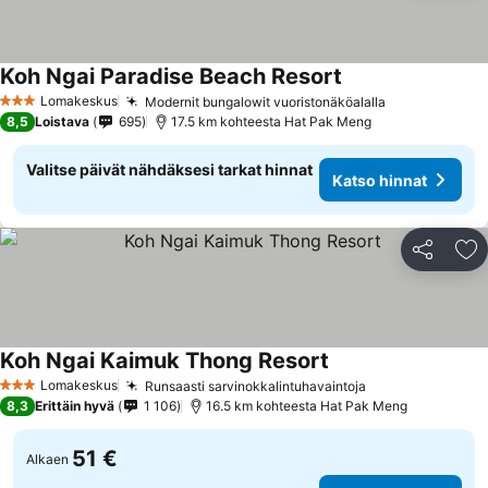
Koh Ngai Paradise Beach Resort
Lomakeskus
Modernit bungalowit vuoristonäköalalla
3 Tähtiluokitus
8,5
Loistava
695
17.5 km kohteesta Hat Pak Meng
Valitse päivät nähdäksesi tarkat hinnat
Katso hinnat
Jaa
Li
Koh Ngai Kaimuk Thong Resort
Lomakeskus
Runsaasti sarvinokkalintuhavaintoja
3 Tähtiluokitus
8,3
Erittäin hyvä
1 106
16.5 km kohteesta Hat Pak Meng
51 €
Alkaen