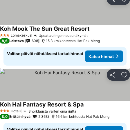
Jaa
Li
Koh Mook The Sun Great Resort
Lomakeskus
Upeat auringonnousunäkymät
3 Tähtiluokitus
8,6
Loistava
608
15.3 km kohteesta Hat Pak Meng
Valitse päivät nähdäksesi tarkat hinnat
Katso hinnat
Jaa
Li
Koh Hai Fantasy Resort & Spa
Hotelli
Snorklausta varten oma riutta
3 Tähtiluokitus
8,0
Erittäin hyvä
2 363
16.6 km kohteesta Hat Pak Meng
Valitse päivät nähdäksesi tarkat hinnat