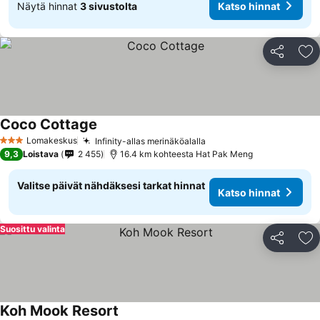
Näytä hinnat
3 sivustolta
Katso hinnat
Jaa
Li
Coco Cottage
Lomakeskus
Infinity-allas merinäköalalla
3 Tähtiluokitus
9,3
Loistava
2 455
16.4 km kohteesta Hat Pak Meng
Valitse päivät nähdäksesi tarkat hinnat
Katso hinnat
Suosittu valinta
Jaa
Li
Koh Mook Resort