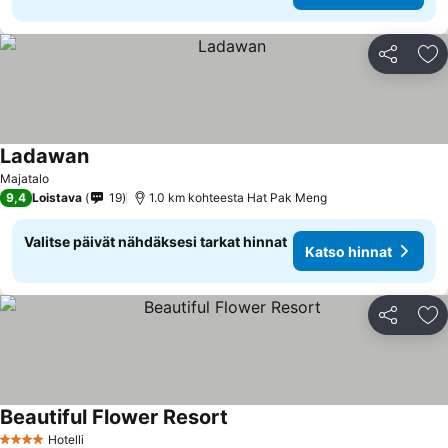
Jaa
Li
Ladawan
Majatalo
9,4
Loistava
19
1.0 km kohteesta Hat Pak Meng
Valitse päivät nähdäksesi tarkat hinnat
Katso hinnat
Jaa
Li
Beautiful Flower Resort
Hotelli
4 Tähtiluokitus