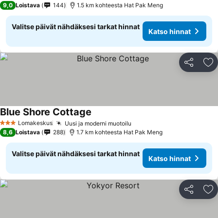
9,0
Loistava
144
1.5 km kohteesta Hat Pak Meng
Valitse päivät nähdäksesi tarkat hinnat
Katso hinnat
Jaa
Li
Blue Shore Cottage
Lomakeskus
Uusi ja moderni muotoilu
3 Tähtiluokitus
8,6
Loistava
288
1.7 km kohteesta Hat Pak Meng
Valitse päivät nähdäksesi tarkat hinnat
Katso hinnat
Jaa
Li