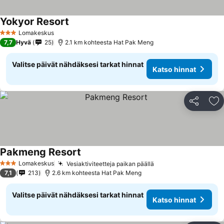
Yokyor Resort
Lomakeskus
3 Tähtiluokitus
7,7
Hyvä
25
2.1 km kohteesta Hat Pak Meng
Valitse päivät nähdäksesi tarkat hinnat
Katso hinnat
Jaa
Li
Pakmeng Resort
Lomakeskus
Vesiaktiviteetteja paikan päällä
3 Tähtiluokitus
7,1
213
2.6 km kohteesta Hat Pak Meng
Valitse päivät nähdäksesi tarkat hinnat
Katso hinnat