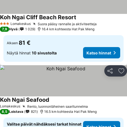
Koh Ngai Cliff Beach Resort
Lomakeskus
Suora pääsy rannalle ja aktiviteetteja
3 Tähtiluokitus
7,9
Hyvä
1 029
16.4 km kohteesta Hat Pak Meng
81 €
Alkaen
Näytä hinnat
10 sivustolta
Katso hinnat
Jaa
Li
Koh Ngai Seafood
Lomakeskus
Rento, luonnonläheinen saaritunnelma
8,5
Loistava
821
16.5 km kohteesta Hat Pak Meng
Valitse päivät nähdäksesi tarkat hinnat
Katso hinnat