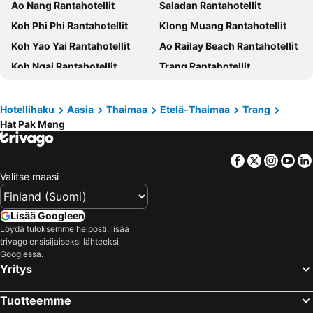
Ao Nang Rantahotellit
Saladan Rantahotellit
Koh Phi Phi Rantahotellit
Klong Muang Rantahotellit
Koh Yao Yai Rantahotellit
Ao Railay Beach Rantahotellit
Koh Ngai Rantahotellit
Trang Rantahotellit
Koh Kradan Rantahotellit
Noppharat Thara Beach Rantahotellit
Koh Lao Liang Rantahotellit
Phatthalung Rantahotellit
Hotellihaku
Aasia
Thaimaa
Etelä-Thaimaa
Trang
Hat Pak Meng
Facebook
Twitter
Insta
Yo
Valitse maasi
Lisää Googleen
Löydä tuloksemme helposti: lisää
trivago ensisijaiseksi lähteeksi
Googlessa.
Yritys
Tuotteemme