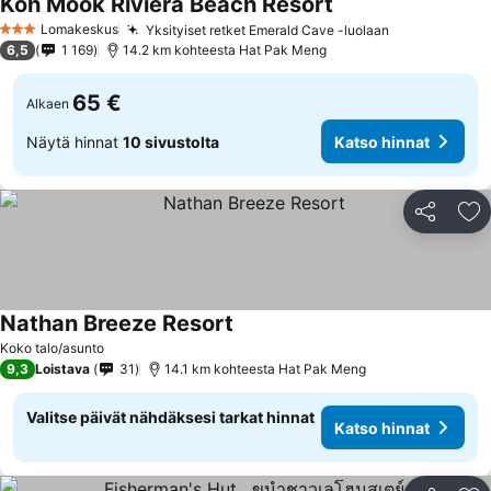
Koh Mook Riviera Beach Resort
Lomakeskus
Yksityiset retket Emerald Cave -luolaan
3 Tähtiluokitus
6,5
1 169
14.2 km kohteesta Hat Pak Meng
65 €
Alkaen
Näytä hinnat
10 sivustolta
Katso hinnat
Jaa
Li
Nathan Breeze Resort
Koko talo/asunto
9,3
Loistava
31
14.1 km kohteesta Hat Pak Meng
Valitse päivät nähdäksesi tarkat hinnat
Katso hinnat