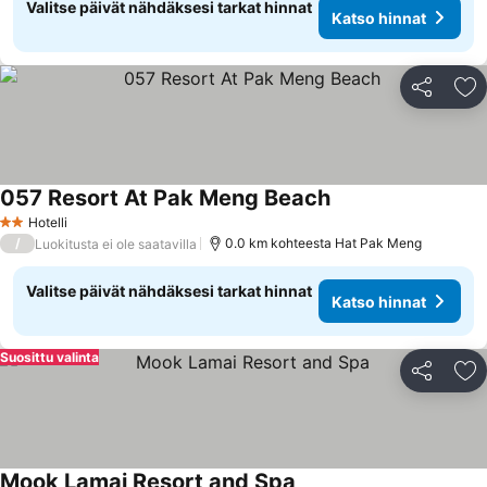
Valitse päivät nähdäksesi tarkat hinnat
Katso hinnat
Jaa
Li
057 Resort At Pak Meng Beach
Hotelli
2 Tähtiluokitus
/
0.0 km kohteesta Hat Pak Meng
Luokitusta ei ole saatavilla
Valitse päivät nähdäksesi tarkat hinnat
Katso hinnat
Suosittu valinta
Jaa
Li
Mook Lamai Resort and Spa