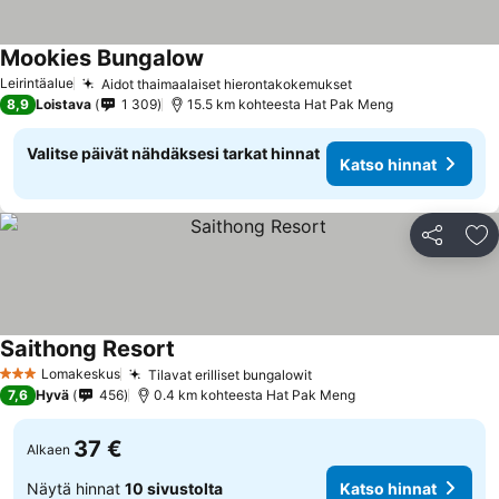
Mookies Bungalow
Leirintäalue
Aidot thaimaalaiset hierontakokemukset
8,9
Loistava
1 309
15.5 km kohteesta Hat Pak Meng
Valitse päivät nähdäksesi tarkat hinnat
Katso hinnat
Jaa
Li
Saithong Resort
Lomakeskus
Tilavat erilliset bungalowit
3 Tähtiluokitus
7,6
Hyvä
456
0.4 km kohteesta Hat Pak Meng
37 €
Alkaen
Näytä hinnat
10 sivustolta
Katso hinnat