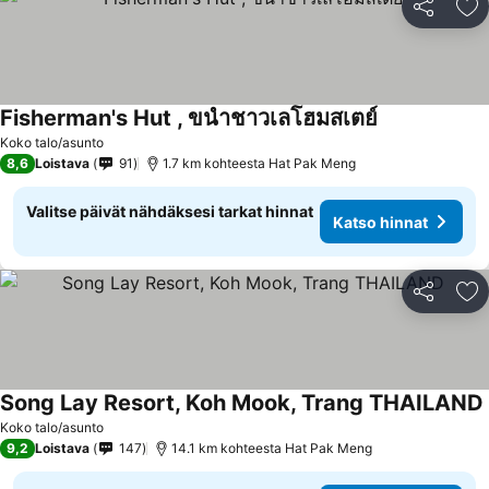
Jaa
Li
Fisherman's Hut , ขนำชาวเลโฮมสเตย์
Koko talo/asunto
8,6
Loistava
91
1.7 km kohteesta Hat Pak Meng
Valitse päivät nähdäksesi tarkat hinnat
Katso hinnat
Jaa
Li
Song Lay Resort, Koh Mook, Trang THAILAND
Koko talo/asunto
9,2
Loistava
147
14.1 km kohteesta Hat Pak Meng