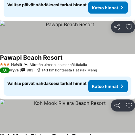
Valitse päivät nähdäksesi tarkat hinnat
Katso hinnat
Jaa
Li
Pawapi Beach Resort
Hotelli
Ääretön uima-allas merinäköalalla
3 Tähtiluokitus
7,8
Hyvä
983
14.1 km kohteesta Hat Pak Meng
Valitse päivät nähdäksesi tarkat hinnat
Katso hinnat
Jaa
Li