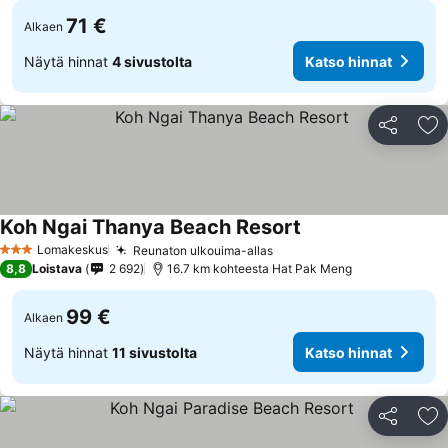
71 €
Alkaen
Näytä hinnat
4 sivustolta
Katso hinnat
Jaa
Li
Koh Ngai Thanya Beach Resort
Lomakeskus
Reunaton ulkouima-allas
3 Tähtiluokitus
8,8
Loistava
2 692
16.7 km kohteesta Hat Pak Meng
99 €
Alkaen
Näytä hinnat
11 sivustolta
Katso hinnat
Jaa
Li