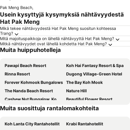
Pak Meng Beach
,
Usein kysyttyjä kysymyksiä nähtävyydestä
Hat Pak Meng
Mikä tekee nähtävyydestä Hat Pak Meng suositun kohteessa
Trang?
Mitä majoituspaikkoja on lähellä nähtävyyttä Hat Pak Meng?
Mitkä nähtävyydet ovat lähellä kohdetta Hat Pak Meng?
Muita huippuhotelleja
Pawapi Beach Resort
Koh Hai Fantasy Resort & Spa
Rinna Resort
Dugong Village-Green Hotel
Forever Kohmook Bungalows
The Bay Koh Mook
The Nanda Beach Resort
Nature Hill
Cashew Nut Bungalow, Ko Mook
Beautiful Flower Resort
Muita suosittuja rantalomakohteita
Coco Cottage Resort
Koh Lanta City Rantahotellit
Krabi Rantahotellit