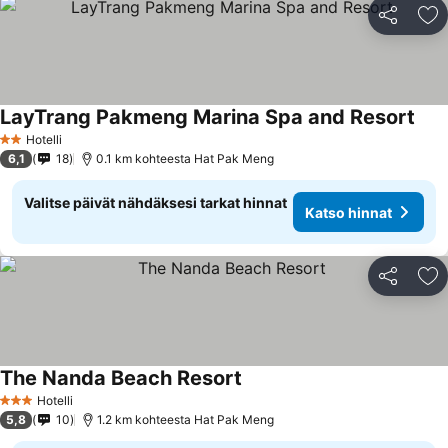
Jaa
Li
LayTrang Pakmeng Marina Spa and Resort
Hotelli
2 Tähtiluokitus
6,1
18
0.1 km kohteesta Hat Pak Meng
Valitse päivät nähdäksesi tarkat hinnat
Katso hinnat
Jaa
Li
The Nanda Beach Resort
Hotelli
3 Tähtiluokitus
5,8
10
1.2 km kohteesta Hat Pak Meng