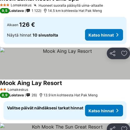
Lomakeskus
Huoneet suoralla pääsyllä uima-altaalle
3 Tähtiluokitus
9,5
Loistava
1 122
14.5 km kohteesta Hat Pak Meng
126 €
Alkaen
Näytä hinnat
10 sivustolta
Katso hinnat
Jaa
Li
Mook Aing Lay Resort
Lomakeskus
2 Tähtiluokitus
8,9
Loistava
26
13.9 km kohteesta Hat Pak Meng
Valitse päivät nähdäksesi tarkat hinnat
Katso hinnat