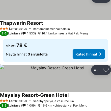
Jaa
Li
Thapwarin Resort
Lomakeskus
Rantamökit merinäköalalla
3 Tähtiluokitus
8,6
Loistava
1 533
16.4 km kohteesta Hat Pak Meng
78 €
Alkaen
Näytä hinnat
3 sivustolta
Katso hinnat
Jaa
Li
Mayalay Resort-Green Hotel
Lomakeskus
Saarihyppelyä ja vesiurheilua
3 Tähtiluokitus
8,5
Loistava
1 099
16.6 km kohteesta Hat Pak Meng