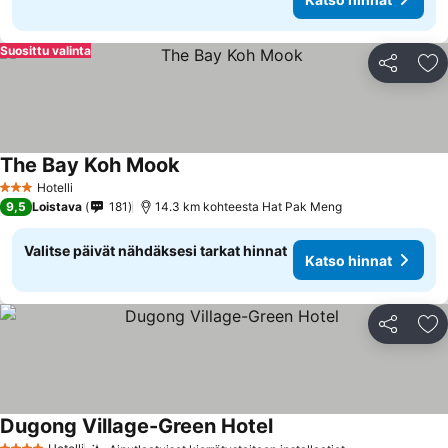
Suosittu valinta
Jaa
Li
The Bay Koh Mook
Hotelli
3 Tähtiluokitus
9,5
Loistava
181
14.3 km kohteesta Hat Pak Meng
Valitse päivät nähdäksesi tarkat hinnat
Katso hinnat
Jaa
Li
Dugong Village-Green Hotel