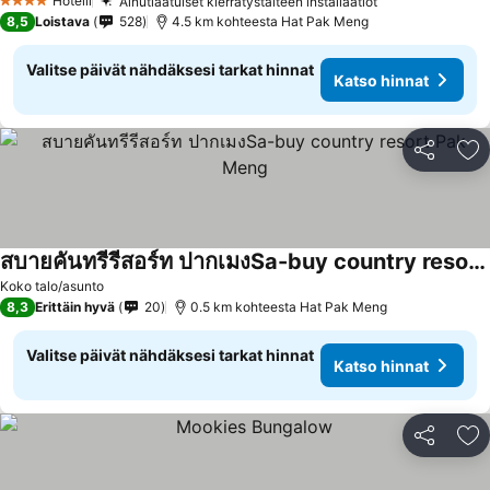
Hotelli
Ainutlaatuiset kierrätystaiteen installaatiot
4 Tähtiluokitus
8,5
Loistava
528
4.5 km kohteesta Hat Pak Meng
Valitse päivät nähdäksesi tarkat hinnat
Katso hinnat
Jaa
Li
สบายคันทรีรีสอร์ท ปากเมงSa-buy country resort Pak Meng
Koko talo/asunto
8,3
Erittäin hyvä
20
0.5 km kohteesta Hat Pak Meng
Valitse päivät nähdäksesi tarkat hinnat
Katso hinnat
Jaa
Li