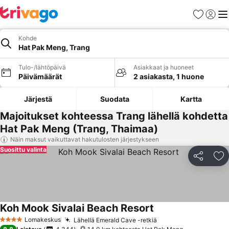
Suosikit
Kirjaud
Val
Kohde
Hat Pak Meng, Trang
Tulo-/lähtöpäivä
Asiakkaat ja huoneet
Päivämäärät
2 asiakasta, 1 huone
Järjestä
Suodata
Kartta
Majoitukset kohteessa Trang lähellä kohdetta
Hat Pak Meng (Trang, Thaimaa)
Näin maksut vaikuttavat hakutulosten järjestykseen
Suosittu valinta
Jaa
Li
Koh Mook Sivalai Beach Resort
Lomakeskus
Lähellä Emerald Cave -retkiä
4 Tähtiluokitus