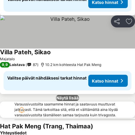
Katso hinnat
Jaa
Li
Villa Pateh, Sikao
Majatalo
9,9
Loistava
87
10.2 km kohteesta Hat Pak Meng
Valitse päivät nähdäksesi tarkat hinnat
Katso hinnat
Näytä lisää
Varaussivustoilta saamamme hinnat ja saatavuus muuttuvat
jatkuvasti. Tämä tarkoittaa sitä, että et välttämättä aina löydä
varaussivustolta täsmälleen samaa tarjousta kuin trivagosta.
Hat Pak Meng (Trang, Thaimaa)
Yhteystiedot