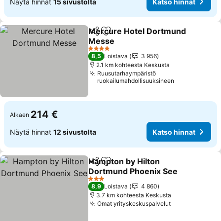
Näytä hinnat
15 sivustolta
Katso hinnat
Mercure Hotel Dortmund
Jaa
Lisää suosikkeihin
Messe
4 Tähtiluokitus
8,5
Loistava
3 956
2.1 km kohteesta Keskusta
Ruusutarhaympäristö
ruokailumahdollisuuksineen
214 €
Alkaen
Näytä hinnat
12 sivustolta
Katso hinnat
Hampton by Hilton
Jaa
Lisää suosikkeihin
Dortmund Phoenix See
3 Tähtiluokitus
8,9
Loistava
4 860
3.7 km kohteesta Keskusta
Omat yrityskeskuspalvelut