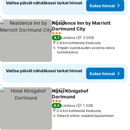
Valitse päivät nähdäksesi tarkat hinnat
Katso hinnat
Residence Inn by Marriott
Jaa
Lisää suosikkeihin
Dortmund City
3 Tähtiluokitus
8,7
Loistava
3 009
0.8 km kohteesta Keskusta
Ympäri vuorokauden avoinna oleva
kuntokeskus
Valitse päivät nähdäksesi tarkat hinnat
Katso hinnat
Hotel Königshof
Jaa
Lisää suosikkeihin
Dortmund
3 Tähtiluokitus
8,5
Loistava
1 329
0.4 km kohteesta Keskusta
Kätevä online-sisäänkirjautuminen