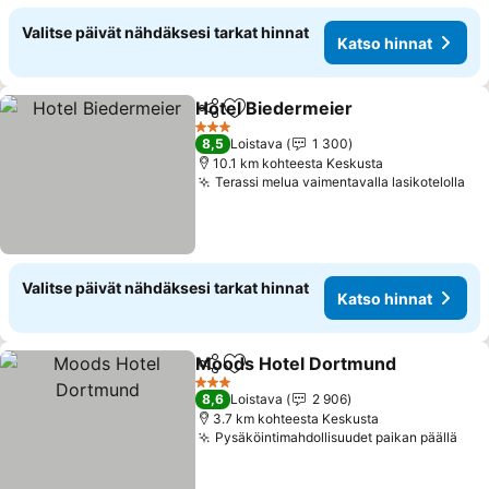
Valitse päivät nähdäksesi tarkat hinnat
Katso hinnat
Hotel Biedermeier
Jaa
Lisää suosikkeihin
3 Tähtiluokitus
8,5
Loistava
1 300
10.1 km kohteesta Keskusta
Terassi melua vaimentavalla lasikotelolla
Valitse päivät nähdäksesi tarkat hinnat
Katso hinnat
Moods Hotel Dortmund
Jaa
Lisää suosikkeihin
3 Tähtiluokitus
8,6
Loistava
2 906
3.7 km kohteesta Keskusta
Pysäköintimahdollisuudet paikan päällä