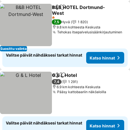
B&B HOTEL Dortmund-
Jaa
Lisää suosikkeihin
West
1 Tähtiluokitus
7,5
Hyvä
1 820
9.8 km kohteesta Keskusta
Tehokas itsepalvelusisäänkirjautuminen
Suosittu valinta
Valitse päivät nähdäksesi tarkat hinnat
Katso hinnat
G & L Hotel
Jaa
Lisää suosikkeihin
7,4
1 291
6.9 km kohteesta Keskusta
Pääsy kattobaariin näköaloilla
Valitse päivät nähdäksesi tarkat hinnat
Katso hinnat