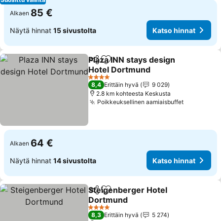
85 €
Alkaen
Näytä hinnat
15 sivustolta
Katso hinnat
Plaza INN stays design
Jaa
Lisää suosikkeihin
Hotel Dortmund
4 Tähtiluokitus
8,4
Erittäin hyvä
9 029
2.8 km kohteesta Keskusta
Poikkeuksellinen aamiaisbuffet
64 €
Alkaen
Näytä hinnat
14 sivustolta
Katso hinnat
Steigenberger Hotel
Jaa
Lisää suosikkeihin
Dortmund
4 Tähtiluokitus
8,3
Erittäin hyvä
5 274