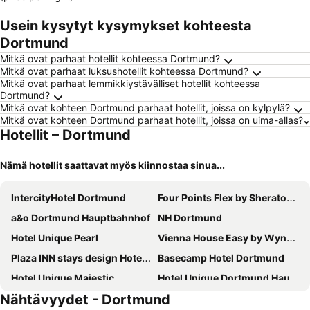
Usein kysytyt kysymykset kohteesta
Dortmund
Mitkä ovat parhaat hotellit kohteessa Dortmund?
Mitkä ovat parhaat luksushotellit kohteessa Dortmund?
Mitkä ovat parhaat lemmikkiystävälliset hotellit kohteessa
Dortmund?
Mitkä ovat kohteen Dortmund parhaat hotellit, joissa on kylpylä?
Mitkä ovat kohteen Dortmund parhaat hotellit, joissa on uima-allas?
Hotellit – Dortmund
Nämä hotellit saattavat myös kiinnostaa sinua...
IntercityHotel Dortmund
Four Points Flex by Sheraton Bochum
a&o Dortmund Hauptbahnhof
NH Dortmund
Hotel Unique Pearl
Vienna House Easy by Wyndham Dortmund
Plaza INN stays design Hotel Dortmund
Basecamp Hotel Dortmund
Hotel Unique Majestic
Hotel Unique Dortmund Hauptbahnhof
Nähtävyydet - Dortmund
Mercure Hotel Bochum City
Mercure Hotel Dortmund City