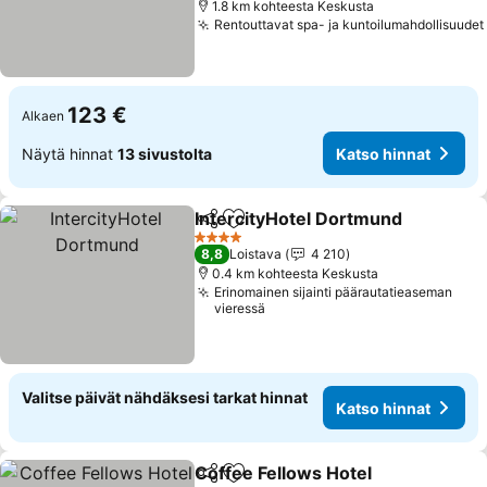
1.8 km kohteesta Keskusta
Rentouttavat spa- ja kuntoilumahdollisuudet
123 €
Alkaen
Näytä hinnat
13 sivustolta
Katso hinnat
IntercityHotel Dortmund
Jaa
Lisää suosikkeihin
4 Tähtiluokitus
8,8
Loistava
4 210
0.4 km kohteesta Keskusta
Erinomainen sijainti päärautatieaseman
vieressä
Valitse päivät nähdäksesi tarkat hinnat
Katso hinnat
Coffee Fellows Hotel
Jaa
Lisää suosikkeihin