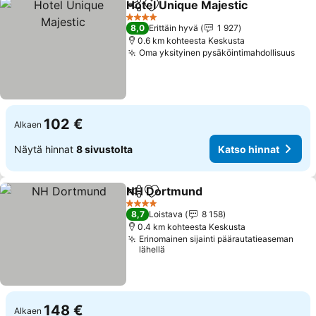
Hotel Unique Majestic
Jaa
Lisää suosikkeihin
4 Tähtiluokitus
8,0
Erittäin hyvä
1 927
0.6 km kohteesta Keskusta
Oma yksityinen pysäköintimahdollisuus
102 €
Alkaen
Näytä hinnat
8 sivustolta
Katso hinnat
NH Dortmund
Jaa
Lisää suosikkeihin
4 Tähtiluokitus
8,7
Loistava
8 158
0.4 km kohteesta Keskusta
Erinomainen sijainti päärautatieaseman
lähellä
148 €
Alkaen