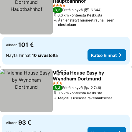
Hauptbahnhof
4 Tähtiluokitus
8,2
Erittäin hyvä
6 644
0.6 km kohteesta Keskusta
Äänieristetyt huoneet rauhalliseen
oleskeluun
101 €
Alkaen
Näytä hinnat
10 sivustolta
Katso hinnat
Vienna House Easy by
Jaa
Lisää suosikkeihin
Wyndham Dortmund
3 Tähtiluokitus
8,3
Erittäin hyvä
2 746
0.5 km kohteesta Keskusta
Majoitus useassa rakennuksessa
93 €
Alkaen