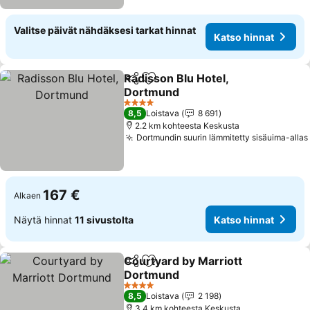
Valitse päivät nähdäksesi tarkat hinnat
Katso hinnat
Radisson Blu Hotel,
Jaa
Lisää suosikkeihin
Dortmund
4 Tähtiluokitus
8,5
Loistava
8 691
2.2 km kohteesta Keskusta
Dortmundin suurin lämmitetty sisäuima-allas
167 €
Alkaen
Näytä hinnat
11 sivustolta
Katso hinnat
Courtyard by Marriott
Jaa
Lisää suosikkeihin
Dortmund
4 Tähtiluokitus
8,5
Loistava
2 198
3.4 km kohteesta Keskusta