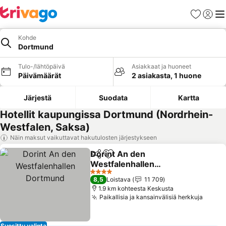
Suosikit
Kirjaud
Val
Kohde
Dortmund
Tulo-/lähtöpäivä
Asiakkaat ja huoneet
Päivämäärät
2 asiakasta, 1 huone
Järjestä
Suodata
Kartta
Hotellit kaupungissa Dortmund (Nordrhein-
Westfalen, Saksa)
Näin maksut vaikuttavat hakutulosten järjestykseen
Dorint An den
Jaa
Lisää suosikkeihin
Westfalenhallen
Dortmund
4 Tähtiluokitus
8,5
Loistava
11 709
1.9 km kohteesta Keskusta
Paikallisia ja kansainvälisiä herkkuja
Suosittu valinta