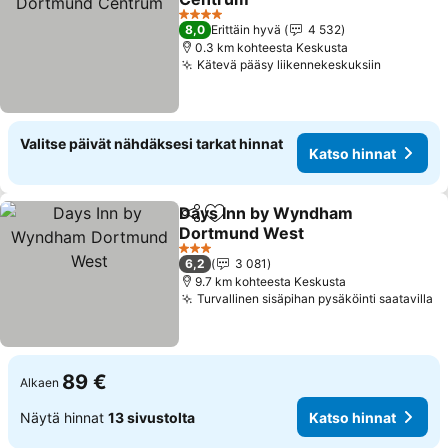
4 Tähtiluokitus
8,0
Erittäin hyvä
4 532
0.3 km kohteesta Keskusta
Kätevä pääsy liikennekeskuksiin
Valitse päivät nähdäksesi tarkat hinnat
Katso hinnat
Days Inn by Wyndham
Jaa
Lisää suosikkeihin
Dortmund West
3 Tähtiluokitus
6,2
3 081
9.7 km kohteesta Keskusta
Turvallinen sisäpihan pysäköinti saatavilla
89 €
Alkaen
Näytä hinnat
13 sivustolta
Katso hinnat