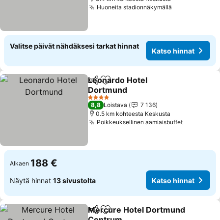
Huoneita stadionnäkymällä
Valitse päivät nähdäksesi tarkat hinnat
Katso hinnat
Leonardo Hotel
Jaa
Lisää suosikkeihin
Dortmund
4 Tähtiluokitus
8,8
Loistava
7 136
0.5 km kohteesta Keskusta
Poikkeuksellinen aamiaisbuffet
188 €
Alkaen
Näytä hinnat
13 sivustolta
Katso hinnat
Mercure Hotel Dortmund
Jaa
Lisää suosikkeihin
Centrum