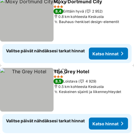
Moxy Dortmund City
Jaa
Lisää suosikkeihin
3 Tähtiluokitus
8,4
Erittäin hyvä
2 952
0.8 km kohteesta Keskusta
Bauhaus-henkiset design-elementit
Valitse päivät nähdäksesi tarkat hinnat
Katso hinnat
The Grey Hotel
Jaa
Lisää suosikkeihin
3 Tähtiluokitus
8,5
Loistava
4 929
0.5 km kohteesta Keskusta
Keskeinen sijainti ja liikenneyhteydet
Valitse päivät nähdäksesi tarkat hinnat
Katso hinnat