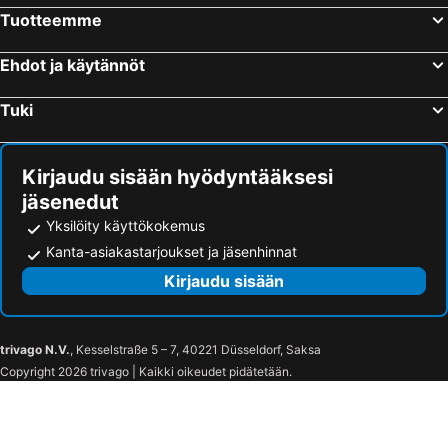
Lyypekki, Schleswig-Holstein Hotellit
Stuttgart, Baden-Wuerttemberg Hotellit
Tuotteemme
Garmisch, Baijeri Hotellit
Ehdot ja käytännöt
Tuki
Kirjaudu sisään hyödyntääksesi
jäsenedut
Yksilöity käyttökokemus
Kanta-asiakastarjoukset ja jäsenhinnat
Kirjaudu sisään
trivago N.V.
, Kesselstraße 5 – 7, 40221 Düsseldorf, Saksa
Copyright 2026 trivago | Kaikki oikeudet pidätetään.