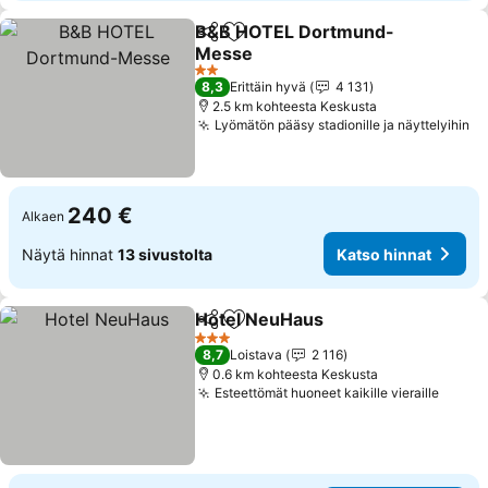
B&B HOTEL Dortmund-
Jaa
Lisää suosikkeihin
Messe
2 Tähtiluokitus
8,3
Erittäin hyvä
4 131
2.5 km kohteesta Keskusta
Lyömätön pääsy stadionille ja näyttelyihin
240 €
Alkaen
Näytä hinnat
13 sivustolta
Katso hinnat
Hotel NeuHaus
Jaa
Lisää suosikkeihin
3 Tähtiluokitus
8,7
Loistava
2 116
0.6 km kohteesta Keskusta
Esteettömät huoneet kaikille vieraille