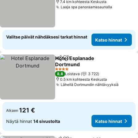
7.4 km kohteesta Keskusta
Laaja spa panoraamasaunalla
Valitse päivät nähdäksesi tarkat hinnat
Katso hinnat
Hotel Esplanade
Jaa
Lisää suosikkeihin
Dortmund
4 Tähtiluokitus
8,8
Loistava
3 722
0.5 km kohteesta Keskusta
Lähellä Dortmundin nähtävyyksiä
121 €
Alkaen
Näytä hinnat
14 sivustolta
Katso hinnat