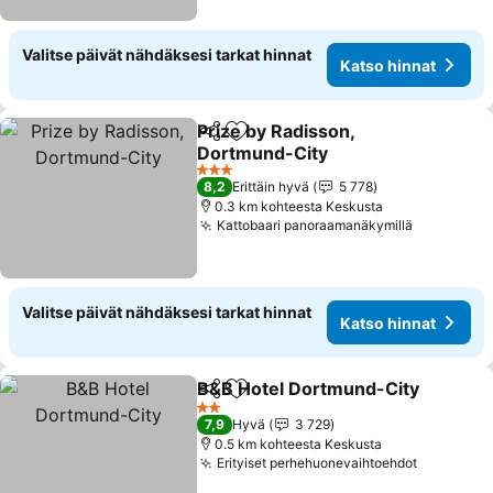
Valitse päivät nähdäksesi tarkat hinnat
Katso hinnat
Prize by Radisson,
Jaa
Lisää suosikkeihin
Dortmund-City
3 Tähtiluokitus
8,2
Erittäin hyvä
5 778
0.3 km kohteesta Keskusta
Kattobaari panoraamanäkymillä
Valitse päivät nähdäksesi tarkat hinnat
Katso hinnat
B&B Hotel Dortmund-City
Jaa
Lisää suosikkeihin
2 Tähtiluokitus
7,9
Hyvä
3 729
0.5 km kohteesta Keskusta
Erityiset perhehuonevaihtoehdot