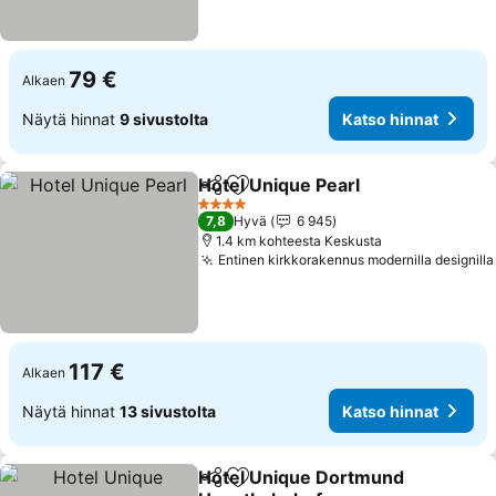
79 €
Alkaen
Näytä hinnat
9 sivustolta
Katso hinnat
Hotel Unique Pearl
Jaa
Lisää suosikkeihin
4 Tähtiluokitus
7,8
Hyvä
6 945
1.4 km kohteesta Keskusta
Entinen kirkkorakennus modernilla designilla
117 €
Alkaen
Näytä hinnat
13 sivustolta
Katso hinnat
Hotel Unique Dortmund
Jaa
Lisää suosikkeihin