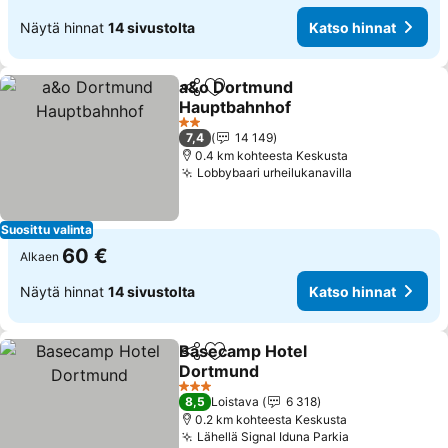
Näytä hinnat
14 sivustolta
Katso hinnat
a&o Dortmund
Jaa
Lisää suosikkeihin
Hauptbahnhof
2 Tähtiluokitus
7,4
14 149
0.4 km kohteesta Keskusta
Lobbybaari urheilukanavilla
Suosittu valinta
60 €
Alkaen
Näytä hinnat
14 sivustolta
Katso hinnat
Basecamp Hotel
Jaa
Lisää suosikkeihin
Dortmund
3 Tähtiluokitus
8,5
Loistava
6 318
0.2 km kohteesta Keskusta
Lähellä Signal Iduna Parkia