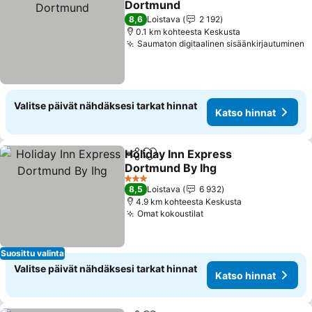
Dortmund
8,6
Loistava
2 192
0.1 km kohteesta Keskusta
Saumaton digitaalinen sisäänkirjautuminen
Valitse päivät nähdäksesi tarkat hinnat
Katso hinnat
Holiday Inn Express
Jaa
Lisää suosikkeihin
Dortmund By Ihg
3 Tähtiluokitus
8,5
Loistava
6 932
4.9 km kohteesta Keskusta
Omat kokoustilat
Suosittu valinta
Valitse päivät nähdäksesi tarkat hinnat
Katso hinnat