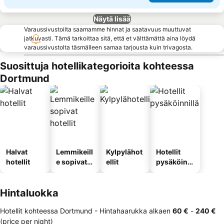
Näytä lisää
Varaussivustoilta saamamme hinnat ja saatavuus muuttuvat
jatkuvasti. Tämä tarkoittaa sitä, että et välttämättä aina löydä
varaussivustolta täsmälleen samaa tarjousta kuin trivagosta.
Suosittuja hotellikategorioita kohteessa
Dortmund
Halvat
Lemmikeill
Kylpylähot
Hotellit
hotellit
e sopivat
ellit
pysäköinni
hotellit
llä
Hintaluokka
Hotellit kohteessa Dortmund -
Hintahaarukka
alkaen
‎60 €
-
‎240 €
(price per night)