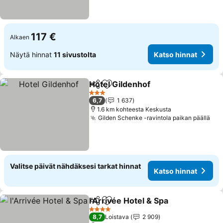
117 €
Alkaen
Näytä hinnat
11 sivustolta
Katso hinnat
Hotel Gildenhof
Jaa
Lisää suosikkeihin
3 Tähtiluokitus
6,7
1 637
1.6 km kohteesta Keskusta
Gilden Schenke -ravintola paikan päällä
Valitse päivät nähdäksesi tarkat hinnat
Katso hinnat
l'Arrivée Hotel & Spa
Jaa
Lisää suosikkeihin
4 Tähtiluokitus
8,7
Loistava
2 909