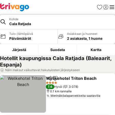
Suosikit
Kirjaud
Val
Kohde
Cala Ratjada
Tulo-/lähtöpäivä
Asiakkaat ja huoneet
Päivämäärät
2 asiakasta, 1 huone
Järjestä
Suodata
Kartta
Hotellit kaupungissa Cala Ratjada (Baleaarit,
Espanja)
Näin maksut vaikuttavat hakutulosten järjestykseen
Welikehotel Triton Beach
Jaa
Lisää suosikkeihin
4 Tähtiluokitus
7,6
Hyvä
3 078
0.1 km rannalle
Merinäköalaparvekkeita saatavilla