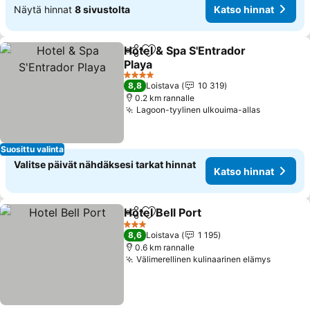
Näytä hinnat
8 sivustolta
Katso hinnat
Hotel & Spa S'Entrador
Jaa
Lisää suosikkeihin
Playa
4 Tähtiluokitus
8,8
Loistava
10 319
0.2 km rannalle
Lagoon-tyylinen ulkouima-allas
Suosittu valinta
Valitse päivät nähdäksesi tarkat hinnat
Katso hinnat
Hotel Bell Port
Jaa
Lisää suosikkeihin
3 Tähtiluokitus
8,6
Loistava
1 195
0.6 km rannalle
Välimerellinen kulinaarinen elämys