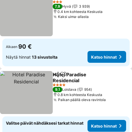
3 Tähtiluokitus
7,9
Hyvä
3 939
0.4 km kohteesta Keskusta
Kaksi uima-allasta
90 €
Alkaen
Näytä hinnat
13 sivustolta
Katso hinnat
Hotel Paradise
Jaa
Lisää suosikkeihin
Residencial
4 Tähtiluokitus
9,1
Loistava
954
0.8 km kohteesta Keskusta
Paikan päällä oleva ravintola
Valitse päivät nähdäksesi tarkat hinnat
Katso hinnat