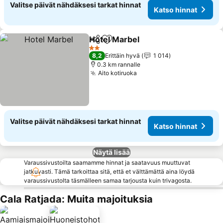
Valitse päivät nähdäksesi tarkat hinnat
Katso hinnat
Hotel Marbel
Jaa
Lisää suosikkeihin
2 Tähtiluokitus
8,2
Erittäin hyvä
1 014
0.3 km rannalle
Aito kotiruoka
Valitse päivät nähdäksesi tarkat hinnat
Katso hinnat
Näytä lisää
Varaussivustoilta saamamme hinnat ja saatavuus muuttuvat
jatkuvasti. Tämä tarkoittaa sitä, että et välttämättä aina löydä
varaussivustolta täsmälleen samaa tarjousta kuin trivagosta.
Cala Ratjada: Muita majoituksia