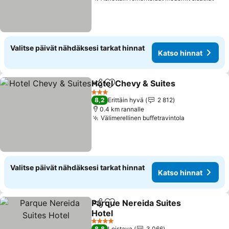
Valitse päivät nähdäksesi tarkat hinnat
Katso hinnat
Hotel Chevy & Suites
Jaa
Lisää suosikkeihin
3 Tähtiluokitus
8,2
Erittäin hyvä
2 812
0.4 km rannalle
Välimerellinen buffetravintola
Valitse päivät nähdäksesi tarkat hinnat
Katso hinnat
Parque Nereida Suites
Jaa
Lisää suosikkeihin
Hotel
4 Tähtiluokitus
8,8
Loistava
3 066