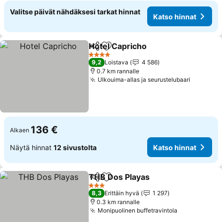
Valitse päivät nähdäksesi tarkat hinnat
Katso hinnat
Hotel Capricho
Jaa
Lisää suosikkeihin
4 Tähtiluokitus
9,2
Loistava
4 586
0.7 km rannalle
Ulkouima-allas ja seurustelubaari
136 €
Alkaen
Näytä hinnat
12 sivustolta
Katso hinnat
THB Dos Playas
Jaa
Lisää suosikkeihin
3 Tähtiluokitus
8,3
Erittäin hyvä
1 297
0.3 km rannalle
Monipuolinen buffetravintola