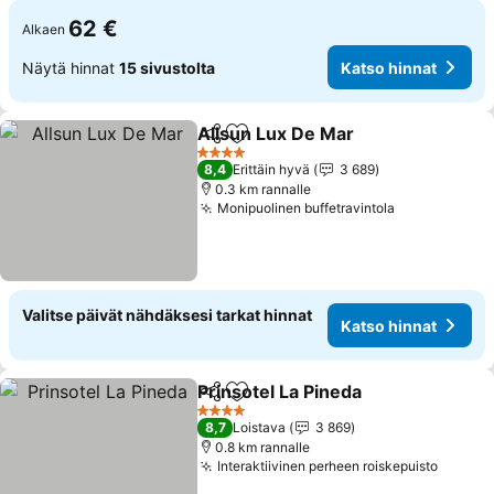
62 €
Alkaen
Näytä hinnat
15 sivustolta
Katso hinnat
Allsun Lux De Mar
Jaa
Lisää suosikkeihin
4 Tähtiluokitus
8,4
Erittäin hyvä
3 689
0.3 km rannalle
Monipuolinen buffetravintola
Valitse päivät nähdäksesi tarkat hinnat
Katso hinnat
Prinsotel La Pineda
Jaa
Lisää suosikkeihin
4 Tähtiluokitus
8,7
Loistava
3 869
0.8 km rannalle
Interaktiivinen perheen roiskepuisto