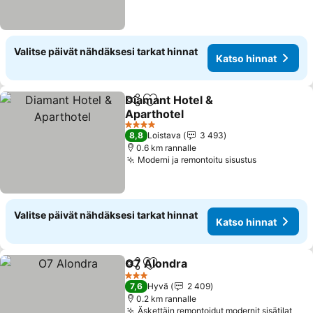
Valitse päivät nähdäksesi tarkat hinnat
Katso hinnat
Diamant Hotel &
Jaa
Lisää suosikkeihin
Aparthotel
4 Tähtiluokitus
8,8
Loistava
3 493
0.6 km rannalle
Moderni ja remontoitu sisustus
Valitse päivät nähdäksesi tarkat hinnat
Katso hinnat
O7 Alondra
Jaa
Lisää suosikkeihin
3 Tähtiluokitus
7,6
Hyvä
2 409
0.2 km rannalle
Äskettäin remontoidut modernit sisätilat