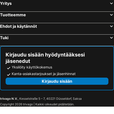
Yritys
Barcelona, Katalonia Hotellit
Playa del Inglés, Kanariansaaret Hotellit
Alicante, Valencia Hotellit
Málaga, Andalusia Hotellit
Tuotteemme
Torremolinos, Andalusia Hotellit
Benalmadena, Andalusia Hotellit
Ehdot ja käytännöt
Puerto de la Cruz, Kanariansaaret Hotellit
Las Palmas, Kanariansaaret Hotellit
Tuki
Kirjaudu sisään hyödyntääksesi
jäsenedut
Yksilöity käyttökokemus
Kanta-asiakastarjoukset ja jäsenhinnat
Kirjaudu sisään
trivago N.V.
, Kesselstraße 5 – 7, 40221 Düsseldorf, Saksa
Copyright 2026 trivago | Kaikki oikeudet pidätetään.