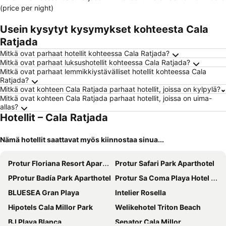
(price per night)
Usein kysytyt kysymykset kohteesta Cala
Ratjada
Mitkä ovat parhaat hotellit kohteessa Cala Ratjada?
Mitkä ovat parhaat luksushotellit kohteessa Cala Ratjada?
Mitkä ovat parhaat lemmikkiystävälliset hotellit kohteessa Cala
Ratjada?
Mitkä ovat kohteen Cala Ratjada parhaat hotellit, joissa on kylpylä?
Mitkä ovat kohteen Cala Ratjada parhaat hotellit, joissa on uima-
allas?
Hotellit – Cala Ratjada
Nämä hotellit saattavat myös kiinnostaa sinua...
Protur Floriana Resort Aparthotel
Protur Safari Park Aparthotel
PProtur Badía Park Aparthotel
Protur Sa Coma Playa Hotel & Spa
BLUESEA Gran Playa
Intelier Rosella
Hipotels Cala Millor Park
Welikehotel Triton Beach
BJ Playa Blanca
Senator Cala Millor