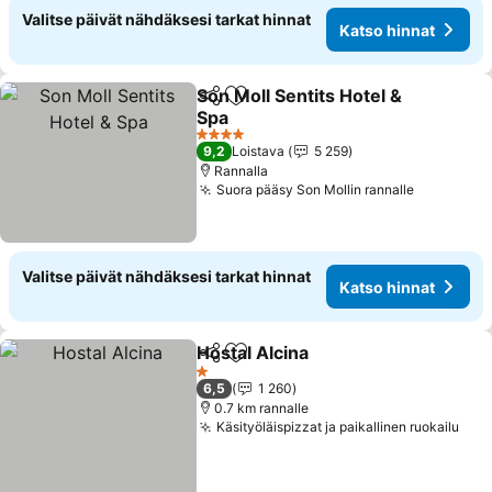
Valitse päivät nähdäksesi tarkat hinnat
Katso hinnat
Son Moll Sentits Hotel &
Jaa
Lisää suosikkeihin
Spa
4 Tähtiluokitus
9,2
Loistava
5 259
Rannalla
Suora pääsy Son Mollin rannalle
Valitse päivät nähdäksesi tarkat hinnat
Katso hinnat
Hostal Alcina
Jaa
Lisää suosikkeihin
1 Tähtiluokitus
6,5
1 260
0.7 km rannalle
Käsityöläispizzat ja paikallinen ruokailu