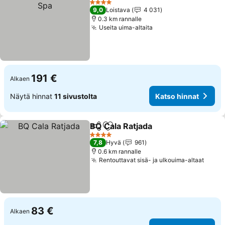
4 Tähtiluokitus
9,0
Loistava
4 031
0.3 km rannalle
Useita uima-altaita
191 €
Alkaen
Näytä hinnat
11 sivustolta
Katso hinnat
BQ Cala Ratjada
Jaa
Lisää suosikkeihin
4 Tähtiluokitus
7,8
Hyvä
961
0.6 km rannalle
Rentouttavat sisä- ja ulkouima-altaat
83 €
Alkaen