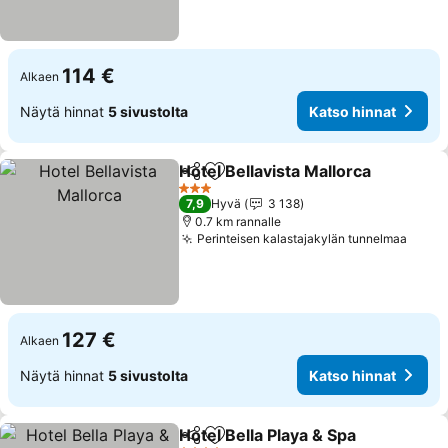
114 €
Alkaen
Näytä hinnat
5 sivustolta
Katso hinnat
Hotel Bellavista Mallorca
Jaa
Lisää suosikkeihin
3 Tähtiluokitus
7,9
Hyvä
3 138
0.7 km rannalle
Perinteisen kalastajakylän tunnelmaa
127 €
Alkaen
Näytä hinnat
5 sivustolta
Katso hinnat
Hotel Bella Playa & Spa
Jaa
Lisää suosikkeihin