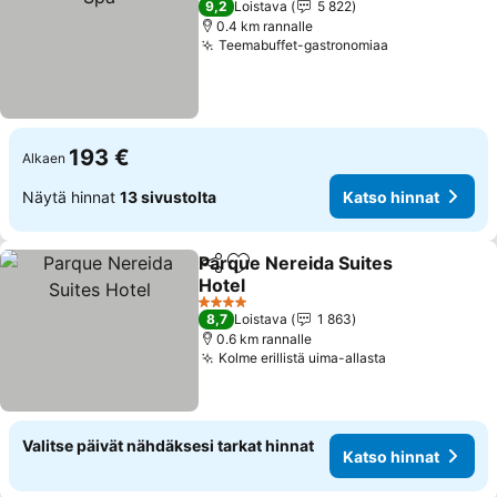
9,2
Loistava
5 822
0.4 km rannalle
Teemabuffet-gastronomiaa
193 €
Alkaen
Näytä hinnat
13 sivustolta
Katso hinnat
Parque Nereida Suites
Jaa
Lisää suosikkeihin
Hotel
4 Tähtiluokitus
8,7
Loistava
1 863
0.6 km rannalle
Kolme erillistä uima-allasta
Valitse päivät nähdäksesi tarkat hinnat
Katso hinnat