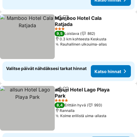
Mamboo Hotel Cala
Jaa
Lisää suosikkeihin
Ratjada
3 Tähtiluokitus
9,5
Loistava
862
0.3 km kohteesta Keskusta
Rauhallinen ulkouima-allas
Valitse päivät nähdäksesi tarkat hinnat
Katso hinnat
allsun Hotel Lago Playa
Jaa
Lisää suosikkeihin
Park
4 Tähtiluokitus
8,4
Erittäin hyvä
993
Rannalla
Kolme erillistä uima-allasta