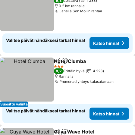
9,3
Loistava
1 383
0.2 km rannalle
Lähellä Son Mollin rantaa
Valitse päivät nähdäksesi tarkat hinnat
Katso hinnat
Hotel Clumba
Jaa
Lisää suosikkeihin
3 Tähtiluokitus
8,2
Erittäin hyvä
4 223
Rannalla
Promenadiyhteys kalasatamaan
Suosittu valinta
Valitse päivät nähdäksesi tarkat hinnat
Katso hinnat
Guya Wave Hotel
Jaa
Lisää suosikkeihin