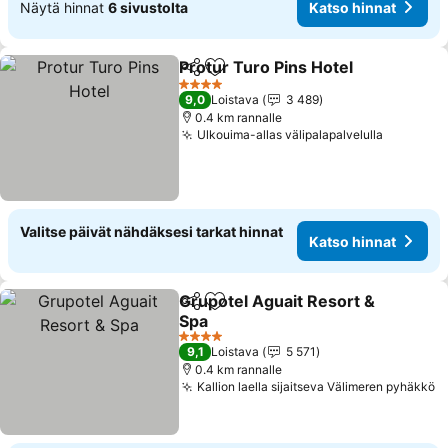
Näytä hinnat
6 sivustolta
Katso hinnat
Protur Turo Pins Hotel
Jaa
Lisää suosikkeihin
4 Tähtiluokitus
9,0
Loistava
3 489
0.4 km rannalle
Ulkouima-allas välipalapalvelulla
Valitse päivät nähdäksesi tarkat hinnat
Katso hinnat
Grupotel Aguait Resort &
Jaa
Lisää suosikkeihin
Spa
4 Tähtiluokitus
9,1
Loistava
5 571
0.4 km rannalle
Kallion laella sijaitseva Välimeren pyhäkkö