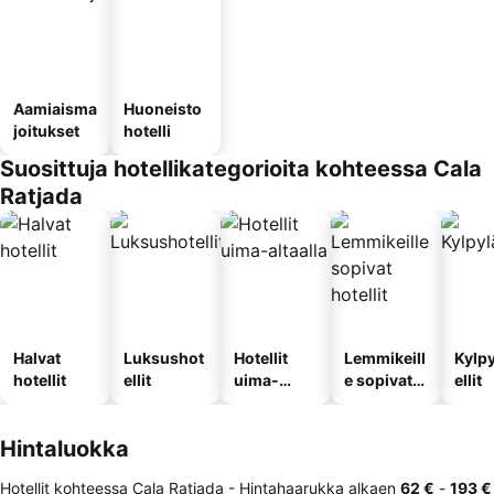
Aamiaisma
Huoneisto
joitukset
hotelli
Suosittuja hotellikategorioita kohteessa Cala
Ratjada
Halvat
Luksushot
Hotellit
Lemmikeill
Kylp
hotellit
ellit
uima-
e sopivat
ellit
altaalla
hotellit
Hintaluokka
Hotellit kohteessa Cala Ratjada -
Hintahaarukka
alkaen
‎62 €
-
‎193 €