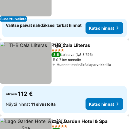
Suosittu valinta
Valitse päivät nähdäksesi tarkat hinnat
Katso hinnat
THB Cala Lliteras
Jaa
Lisää suosikkeihin
4 Tähtiluokitus
8,5
Loistava
3 746
0.7 km rannalle
Huoneet merinäköalaparvekkeilla
112 €
Alkaen
Näytä hinnat
11 sivustolta
Katso hinnat
Lago Garden Hotel & Spa
Jaa
Lisää suosikkeihin
5 Tähtiluokitus