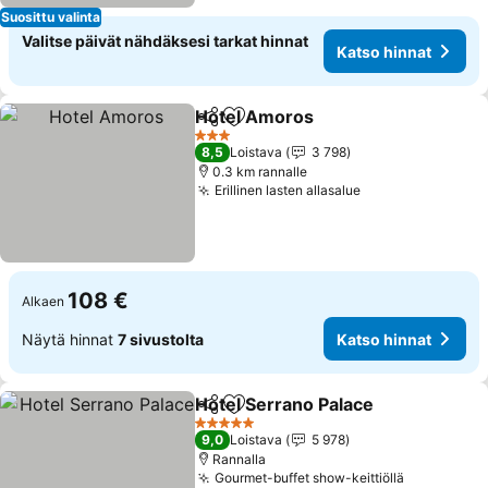
Suosittu valinta
Valitse päivät nähdäksesi tarkat hinnat
Katso hinnat
Hotel Amoros
Jaa
Lisää suosikkeihin
3 Tähtiluokitus
8,5
Loistava
3 798
0.3 km rannalle
Erillinen lasten allasalue
108 €
Alkaen
Näytä hinnat
7 sivustolta
Katso hinnat
Hotel Serrano Palace
Jaa
Lisää suosikkeihin
5 Tähtiluokitus
9,0
Loistava
5 978
Rannalla
Gourmet-buffet show-keittiöllä