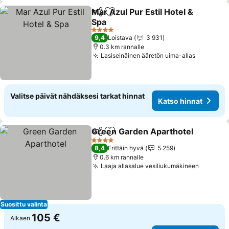
Mar Azul Pur Estil Hotel &
Jaa
Lisää suosikkeihin
Spa
4 Tähtiluokitus
9,4
Loistava
3 931
0.3 km rannalle
Lasiseinäinen ääretön uima-allas
Valitse päivät nähdäksesi tarkat hinnat
Katso hinnat
Green Garden Aparthotel
Jaa
Lisää suosikkeihin
4 Tähtiluokitus
8,4
Erittäin hyvä
5 259
0.6 km rannalle
Laaja allasalue vesiliukumäkineen
Suosittu valinta
105 €
Alkaen