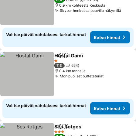
0.9 km kohteesta Keskusta
Skybar henkeäsalpaavilla näkymillä
Valitse päivät nähdäksesi tarkat hinnat
Katso hinnat
Hostal Gami
Jaa
Lisää suosikkeihin
1 Tähtiluokitus
7,3
654
0.4 km rannalle
Monipuoliset buffetateriat
Valitse päivät nähdäksesi tarkat hinnat
Katso hinnat
Ses Rotges
Jaa
Lisää suosikkeihin
3 Tähtiluokitus