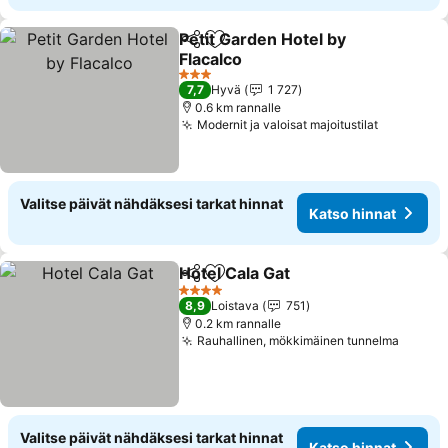
Petit Garden Hotel by
Jaa
Lisää suosikkeihin
Flacalco
3 Tähtiluokitus
7,7
Hyvä
1 727
0.6 km rannalle
Modernit ja valoisat majoitustilat
Valitse päivät nähdäksesi tarkat hinnat
Katso hinnat
Hotel Cala Gat
Jaa
Lisää suosikkeihin
4 Tähtiluokitus
8,9
Loistava
751
0.2 km rannalle
Rauhallinen, mökkimäinen tunnelma
Valitse päivät nähdäksesi tarkat hinnat
Katso hinnat