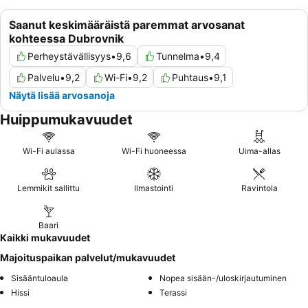
Saanut keskimääräistä paremmat arvosanat
kohteessa Dubrovnik
Perheystävällisyys
•
9,6
Tunnelma
•
9,4
Palvelu
•
9,2
Wi-Fi
•
9,2
Puhtaus
•
9,1
Näytä lisää arvosanoja
Huippumukavuudet
Wi-Fi aulassa
Wi-Fi huoneessa
Uima-allas
Lemmikit sallittu
Ilmastointi
Ravintola
Baari
Kaikki mukavuudet
Majoituspaikan palvelut/mukavuudet
Sisääntuloaula
Nopea sisään-/uloskirjautuminen
Hissi
Terassi