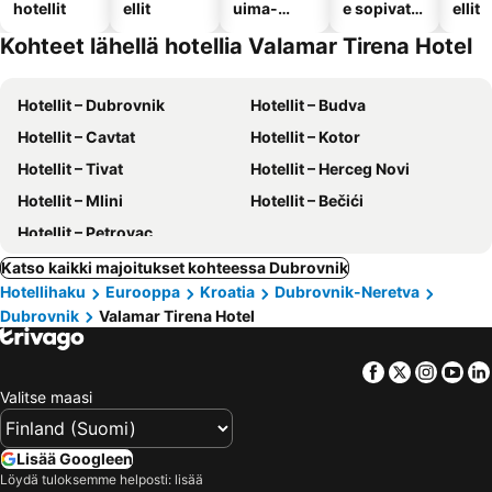
hotellit
ellit
uima-
e sopivat
ellit
altaalla
hotellit
Kohteet lähellä hotellia Valamar Tirena Hotel
Hotellit – Dubrovnik
Hotellit – Budva
Hotellit – Cavtat
Hotellit – Kotor
Hotellit – Tivat
Hotellit – Herceg Novi
Hotellit – Mlini
Hotellit – Bečići
Hotellit – Petrovac
Katso kaikki majoitukset kohteessa Dubrovnik
Hotellihaku
Eurooppa
Kroatia
Dubrovnik-Neretva
Dubrovnik
Valamar Tirena Hotel
Facebook
Twitter
Insta
Yo
Valitse maasi
Lisää Googleen
Löydä tuloksemme helposti: lisää