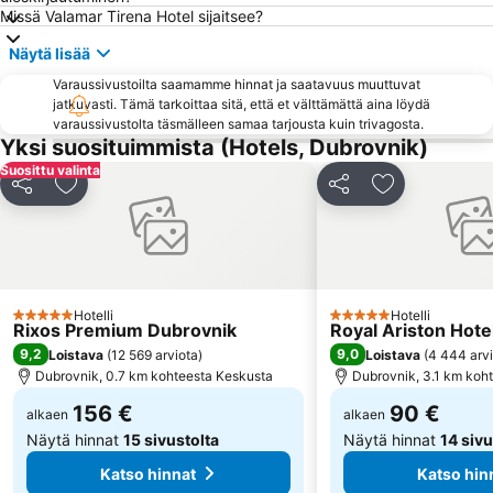
Missä Valamar Tirena Hotel sijaitsee?
Franjevacki Samostan
Dominikanski samostan
Näytä lisää
Sustjepan
Port Cavtat
Varaussivustoilta saamamme hinnat ja saatavuus muuttuvat
Mokošica
Tvrđava Lovrijenac
jatkuvasti. Tämä tarkoittaa sitä, että et välttämättä aina löydä
Crkva sv Ignacija
Kliševo
varaussivustolta täsmälleen samaa tarjousta kuin trivagosta.
Yksi suosituimmista (Hotels, Dubrovnik)
Etnografski Muzej
Prijevor
Suosittu valinta
Rožat
Šumet
Jaa
Lisää suosikkeihin
Jaa
Lisää suosikk
Ljubač
Sudjuradj
Hotelli
Hotelli
5 Tähtiluokitus
5 Tähtiluokitus
Rixos Premium Dubrovnik
Royal Ariston Hote
9,2
9,0
Loistava
(
12 569 arviota
)
Loistava
(
4 444 arv
Dubrovnik, 0.7 km kohteesta Keskusta
Dubrovnik, 3.1 km koh
156 €
90 €
alkaen
alkaen
Näytä hinnat
15 sivustolta
Näytä hinnat
14 sivu
Katso hinnat
Katso hin