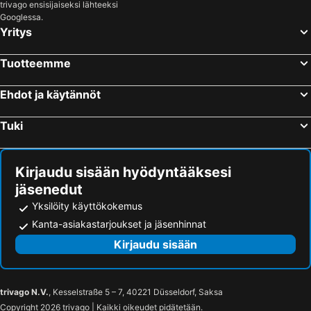
trivago ensisijaiseksi lähteeksi
Googlessa.
Yritys
Tuotteemme
Ehdot ja käytännöt
Tuki
Kirjaudu sisään hyödyntääksesi
jäsenedut
Yksilöity käyttökokemus
Kanta-asiakastarjoukset ja jäsenhinnat
Kirjaudu sisään
trivago N.V.
, Kesselstraße 5 – 7, 40221 Düsseldorf, Saksa
Copyright 2026 trivago | Kaikki oikeudet pidätetään.