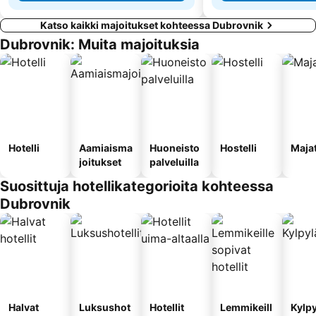
Katso kaikki majoitukset kohteessa Dubrovnik
Dubrovnik: Muita majoituksia
Hotelli
Aamiaisma
Huoneisto
Hostelli
Maja
joitukset
palveluilla
Suosittuja hotellikategorioita kohteessa
Dubrovnik
Halvat
Luksushot
Hotellit
Lemmikeill
Kylp