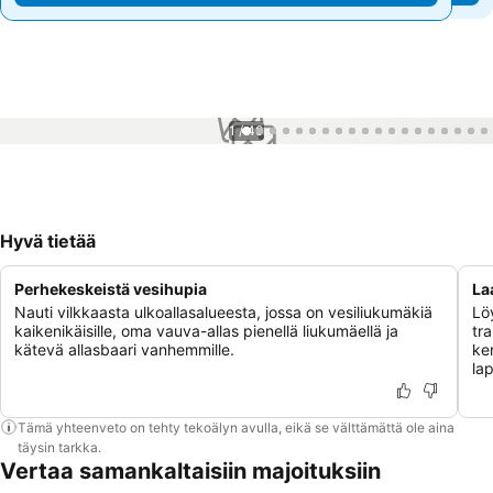
1 / 40
Hyvä tietää
Perhekeskeistä vesihupia
La
Nauti vilkkaasta ulkoallasalueesta, jossa on vesiliukumäkiä
Lö
kaikenikäisille, oma vauva-allas pienellä liukumäellä ja
tra
kätevä allasbaari vanhemmille.
ke
lap
Tämä yhteenveto on tehty tekoälyn avulla, eikä se välttämättä ole aina
täysin tarkka.
Vertaa samankaltaisiin majoituksiin