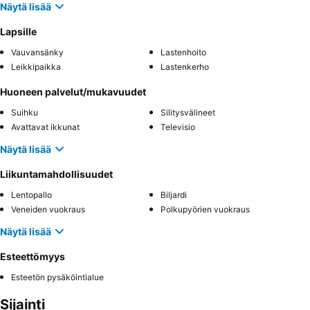
Näytä lisää
Lapsille
Vauvansänky
Lastenhoito
Leikkipaikka
Lastenkerho
Huoneen palvelut/mukavuudet
Suihku
Silitysvälineet
Avattavat ikkunat
Televisio
Näytä lisää
Liikuntamahdollisuudet
Lentopallo
Biljardi
Veneiden vuokraus
Polkupyörien vuokraus
Näytä lisää
Esteettömyys
Esteetön pysäköintialue
Sijainti