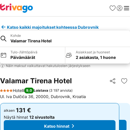
Suosikit
Kirjaud
Val
Katso kaikki majoitukset kohteessa Dubrovnik
Kohde
Valamar Tirena Hotel
Tulo-/lähtöpäivä
Asiakkaat ja huoneet
Päivämäärät
2 asiakasta, 1 huone
Näin maksut vaikuttavat hakutulosten järjestykseen
Valamar Tirena Hotel
Jaa
Li
Hotelli
9,0
Loistava
(
3 197 arviota
)
4 Tähtiluokitus
Ul. Iva Dulčića 36, 20000, Dubrovnik, Kroatia
131 €
131 €
alkaen
alkaen
Näytä hinnat
12 sivustolta
Näytä hinnat
12 sivustolta
Katso hinnat
Katso hinnat