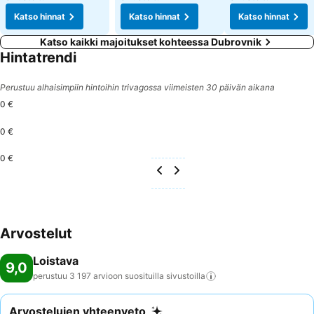
Katso hinnat
Katso hinnat
Katso hinnat
Katso kaikki majoitukset kohteessa Dubrovnik
Hintatrendi
Perustuu alhaisimpiin hintoihin trivagossa viimeisten 30 päivän aikana
0 €
0 €
0 €
Arvostelut
Loistava
9,0
perustuu 3 197 arvioon suosituilla
sivustoilla
Arvostelujen yhteenveto