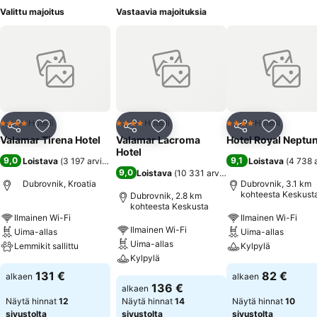
Valittu majoitus
Vastaavia majoituksia
Hotelli
Hotelli
Hotelli
4 Tähtiluokitus
4 Tähtiluokitus
4 Tähtiluokitus
Jaa
Lisää suosikkeihin
Jaa
Lisää suosikkeihin
Jaa
Lisää suo
Valamar Tirena Hotel
Valamar Lacroma
Hotel Royal Neptu
Hotel
9,0
9,1
Loistava
(
3 197 arviota
)
Loistava
(
4 738 
9,0
Loistava
(
10 331 arviota
)
Dubrovnik, Kroatia
Dubrovnik, 3.1 km
kohteesta Keskust
Dubrovnik, 2.8 km
kohteesta Keskusta
Ilmainen Wi-Fi
Ilmainen Wi-Fi
Ilmainen Wi-Fi
Uima-allas
Uima-allas
Uima-allas
Lemmikit sallittu
Kylpylä
Kylpylä
131 €
82 €
alkaen
alkaen
136 €
alkaen
Näytä hinnat
12
Näytä hinnat
14
Näytä hinnat
10
sivustolta
sivustolta
sivustolta