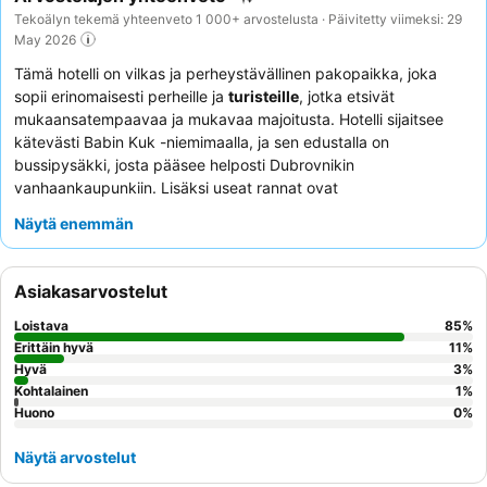
Tekoälyn tekemä yhteenveto 1 000+ arvostelusta · Päivitetty viimeksi: 29
May 2026
Tämä hotelli on vilkas ja perheystävällinen pakopaikka, joka
sopii erinomaisesti perheille ja
turisteille
, jotka etsivät
mukaansatempaavaa ja mukavaa majoitusta. Hotelli sijaitsee
kätevästi Babin Kuk -niemimaalla, ja sen edustalla on
bussipysäkki, josta pääsee helposti Dubrovnikin
vanhaankaupunkiin. Lisäksi useat rannat ovat
kävelyetäisyydellä. Hotellin erottuva piirre on
Maro World
, laaja
Näytä enemmän
monitasoinen lastenkerho, joka tarjoaa monipuolista toimintaa ja
viihdettä kaikenikäisille. Asiakkaat kehuvat jatkuvasti
poikkeuksellisen ystävällistä ja avuliasta henkilökuntaa, ja
Asiakasarvostelut
aamiaisbuffet
saa korkeat arvosanat laajasta valikoimastaan ja
laadustaan. Jos kaipaat rauhallisempaa kokemusta, harkitse
Loistava
85
%
puutarhaan päin olevan huoneen pyytämistä.
Erittäin hyvä
11
%
Hyvä
3
%
Kohtalainen
1
%
Huono
0
%
Näytä arvostelut