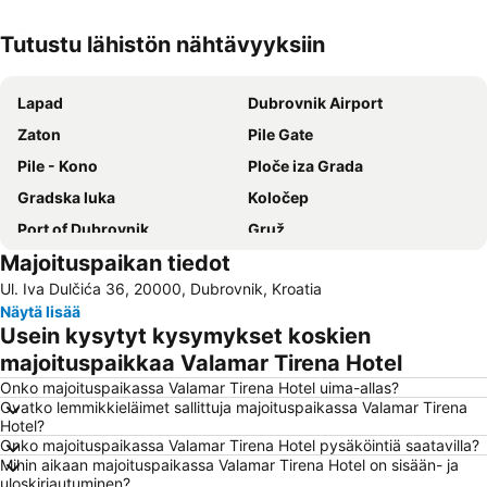
Tutustu lähistön nähtävyyksiin
Laajenna kartta
Lapad
Dubrovnik Airport
Zaton
Pile Gate
Pile - Kono
Ploče iza Grada
Gradska luka
Koločep
Port of Dubrovnik
Gruž
Majoituspaikan tiedot
Plaža Kupari
Placa
Ul. Iva Dulčića 36, 20000, Dubrovnik, Kroatia
Mlini
Trsteno
Näytä lisää
Lopud
Stari grad Dubrovnik
Usein kysytyt kysymykset koskien
Katedrala
Brsečine
majoituspaikkaa Valamar Tirena Hotel
Dubravica
Montovjerna
Onko majoituspaikassa Valamar Tirena Hotel uima-allas?
Ovatko lemmikkieläimet sallittuja majoituspaikassa Valamar Tirena
Rector's Palace
Otok Lokrum
Hotel?
Onko majoituspaikassa Valamar Tirena Hotel pysäköintiä saatavilla?
Orašac
Lozica
Mihin aikaan majoituspaikassa Valamar Tirena Hotel on sisään- ja
Gradski stadion Lapad
Dubrovačke ljetne igre
uloskirjautuminen?