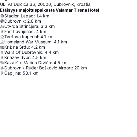
Ul. Iva Dulčića 36, 20000, Dubrovnik, Kroatia
Etäisyys majoituspaikasta Valamar Tirena Hotel
Stadion Lapad
:
1.4
km
Dubrovnik
:
2.8
km
Utvrda Strinčjera
:
3.3
km
Fort Lovrijenac
:
4
km
Tvrđava Imperial
:
4.1
km
Homeland War Museum
:
4.1
km
Križ na Srđu
:
4.2
km
Walls Of Dubrovnik
:
4.4
km
Knežev dvor
:
4.5
km
Kazalište Marina Držića
:
4.5
km
Dubrovnik Ruđer Bošković Airport
:
20
km
Čapljina
:
58.1
km