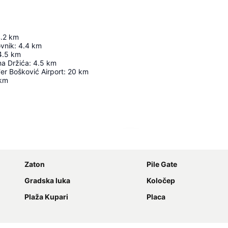
.2
km
ovnik
:
4.4
km
4.5
km
na Držića
:
4.5
km
er Bošković Airport
:
20
km
km
Laajenna kartta
Zaton
Pile Gate
Gradska luka
Koločep
Plaža Kupari
Placa