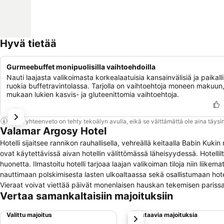
Hyvä tietää
Gurmeebuffet monipuolisilla vaihtoehdoilla
Nauti laajasta valikoimasta korkealaatuisia kansainvälisiä ja paikalli
ruokia buffetravintolassa. Tarjolla on vaihtoehtoja moneen makuun
mukaan lukien kasvis- ja gluteenittomia vaihtoehtoja.
Tämä yhteenveto on tehty tekoälyn avulla, eikä se välttämättä ole aina täysin
Valamar Argosy Hotel
Hotelli sijaitsee rannikon rauhallisella, vehreällä keitaalla Babin Ku
ovat käytettävissä aivan hotellin välittömässä läheisyydessä. Hotell
huonetta. Ilmastoitu hotelli tarjoaa laajan valikoiman tiloja niin liikemat
nauttimaan polskimisesta lasten ulkoaltaassa sekä osallistumaan hotel
Vieraat voivat viettää päivät monenlaisen hauskan tekemisen parissa ja
Vertaa samankaltaisiin majoituksiin
musiikki-iltoja läpi kauden.
Valittu majoitus
Vastaavia majoituksia
seuraava