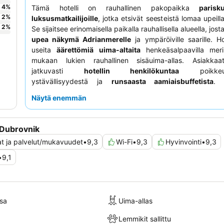
4
%
Tämä hotelli on rauhallinen pakopaikka
parisku
2
%
luksusmatkailijoille
, jotka etsivät seesteistä lomaa upeill
2
%
Se sijaitsee erinomaisella paikalla rauhallisella alueella, jos
upea näkymä Adrianmerelle
ja ympäröiville saarille. Ho
useita
äärettömiä uima-altaita
henkeäsalpaavilla merin
mukaan lukien rauhallinen sisäuima-allas. Asiakka
jatkuvasti
hotellin henkilökuntaa
poikkeukse
ystävällisyydestä ja
runsaasta aamiaisbuffetista
. 
kokemuksen saamiseksi harkitse huoneen varaamista
Näytä enemmän
kerroksesta parhaiden näkymien takaamiseksi.
 Dubrovnik
at ja palvelut/mukavuudet
•
9,3
Wi-Fi
•
9,3
Hyvinvointi
•
9,3
•
9,1
sa
Uima-allas
Lemmikit sallittu