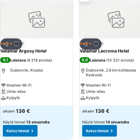
Lisää suosikkeihin
Lisää suosikkeihin
Hotelli
Hotelli
4 Tähtiluokitus
4 Tähtiluokitus
Jaa
Jaa
Valamar Argosy Hotel
Valamar Lacroma Hotel
9,1
9,0
Loistava
(
6 218 arviota
)
Loistava
(
10 331 arviota
)
Dubrovnik, Kroatia
Dubrovnik, 2.8 km kohteesta
Keskusta
Ilmainen Wi-Fi
Ilmainen Wi-Fi
Uima-allas
Uima-allas
Kylpylä
Kylpylä
136 €
136 €
alkaen
alkaen
Näytä hinnat
13 sivustolta
Näytä hinnat
14 sivustolta
Katso hinnat
Katso hinnat