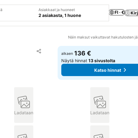
vä
Asiakkaat ja huoneet
FI · €
Kir
2 asiakasta, 1 huone
Näin maksut vaikuttavat hakutulosten jä
Lisää suosikkeihin
136 €
alkaen
Jaa
Näytä hinnat
13 sivustolta
Katso hinnat
Ladataan
Ladataan