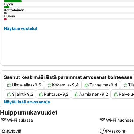
Hyvä
Kohtalainen
Huono
Näytä arvostelut
Saanut keskimääräistä paremmat arvosanat kohteessa
Uima-allas
•
9,6
Kokemus
•
9,4
Tunnelma
•
9,4
Til
Sijainti
•
9,2
Puhtaus
•
9,2
Aamiainen
•
9,2
Palvelu
Näytä lisää arvosanoja
Huippumukavuudet
Wi-Fi aulassa
Wi-Fi huonees
Kylpylä
Pysäköinti