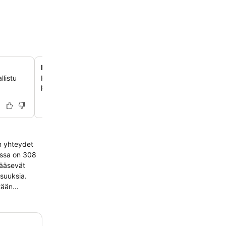
Laaja wellness- ja spa-keskus
llistu
Hemmottele itseäsi virkistävillä spa-hoidoilla, kuten hiero
porealtaalla, saunalla ja sisäuima-altaalla täydelliseen r
en yhteydet
lissa on 308
 pääsevät
isuuksia.
tään