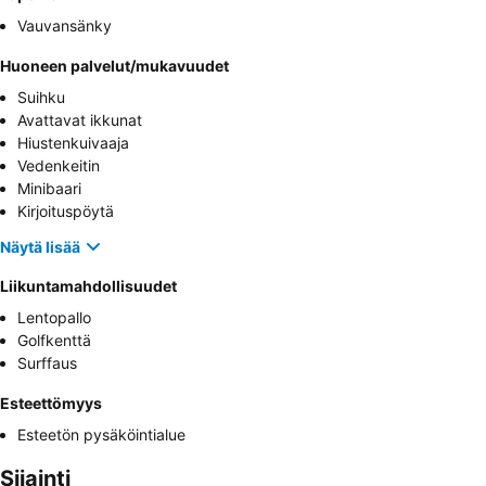
Vauvansänky
Huoneen palvelut/mukavuudet
Suihku
Avattavat ikkunat
Hiustenkuivaaja
Vedenkeitin
Minibaari
Kirjoituspöytä
Näytä lisää
Liikuntamahdollisuudet
Lentopallo
Golfkenttä
Surffaus
Esteettömyys
Esteetön pysäköintialue
Sijainti