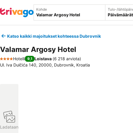
Kohde
Tulo-/lähtöpäi
Päivämäärät
Katso kaikki majoitukset kohteessa Dubrovnik
Valamar Argosy Hotel
Hotelli
Loistava
(
6 218 arviota
)
9,1
4 Tähtiluokitus
Ul. Iva Dulčića 140, 20000, Dubrovnik, Kroatia
Ladataan