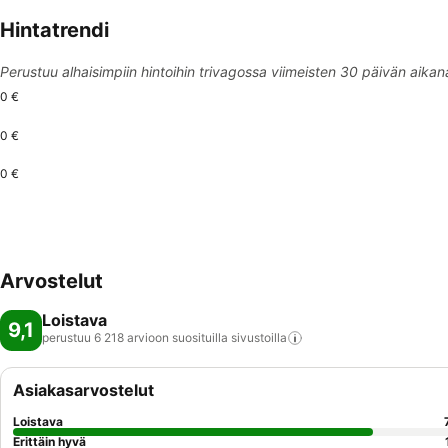
Hintatrendi
Perustuu alhaisimpiin hintoihin trivagossa viimeisten 30 päivän aikan
0 €
0 €
0 €
Arvostelut
Loistava
9,1
perustuu 6 218 arvioon suosituilla
sivustoilla
Asiakasarvostelut
Loistava
Erittäin hyvä