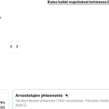
Katso kaikki majoitukset kohteessa
a
Arvostelujen yhteenveto
Tekoälyn tekemä yhteenveto 1 000+ arvostelusta · Päivitetty viimek
79
%
2026
13
%