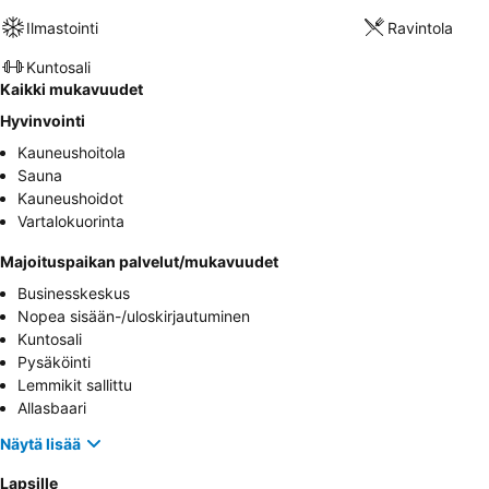
Ilmastointi
Ravintola
Kuntosali
Kaikki mukavuudet
Hyvinvointi
Kauneushoitola
Sauna
Kauneushoidot
Vartalokuorinta
Majoituspaikan palvelut/mukavuudet
Businesskeskus
Nopea sisään-/uloskirjautuminen
Kuntosali
Pysäköinti
Lemmikit sallittu
Allasbaari
Näytä lisää
Lapsille