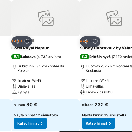
Lisää suosikkeihin
Lisää suosikkeihin
Hotelli
Hotelli
4 Tähtiluokitus
3 Tähtiluokitus
Jaa
Jaa
Hotel Royal Neptun
Sunny Dubrovnik by Vala
9,1
8,2
Loistava
(
4 738 arviota
)
Erittäin hyvä
(
7 170 arvio
Dubrovnik, 3.1 km kohteesta
Dubrovnik, 2.7 km kohteest
Keskusta
Keskusta
Ilmainen Wi-Fi
Ilmainen Wi-Fi
Uima-allas
Uima-allas
Kylpylä
Lemmikit sallittu
80 €
232 €
alkaen
alkaen
Näytä hinnat
12 sivustolta
Näytä hinnat
13 sivustolta
Katso hinnat
Katso hinnat