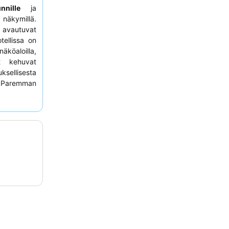
nnille
ja
a näkymillä.
ta avautuvat
tellissa on
äköaloilla,
at kehuvat
llisesta
Paremman
 ylemmästä