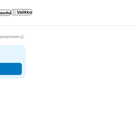
Valikko
jaudu
rjestykseen