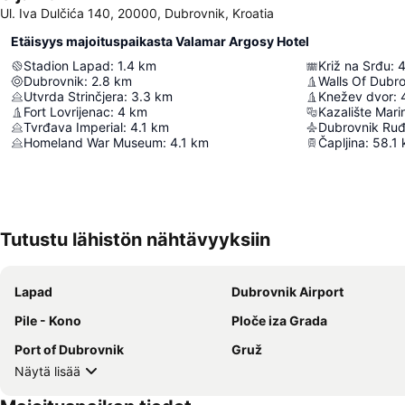
Ul. Iva Dulčića 140, 20000, Dubrovnik, Kroatia
Etäisyys majoituspaikasta Valamar Argosy Hotel
Stadion Lapad
:
1.4
km
Križ na Srđu
:
4
Dubrovnik
:
2.8
km
Walls Of Dubr
Utvrda Strinčjera
:
3.3
km
Knežev dvor
:
Fort Lovrijenac
:
4
km
Kazalište Mari
Tvrđava Imperial
:
4.1
km
Dubrovnik Ruđ
Homeland War Museum
:
4.1
km
Čapljina
:
58.1
Tutustu lähistön nähtävyyksiin
Lapad
Dubrovnik Airport
Pile - Kono
Ploče iza Grada
Port of Dubrovnik
Gruž
Näytä lisää