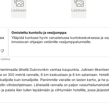
Ladataan
Ladataan
Omistettu kuntoilu ja vesijumppa
sia
Ylläpidä kuntoasi hyvin varustetussa kuntokeskuksessa ja osa
,
innostavan ohjaajan vetämille vesijumppatunneille.
 tarkka.
kin niemimaalla lähellä Dubrovnikin vanhaa kaupunkia. Julkisen liikente
ilta on 300 metriä rannalle, 6 km keskustaan ja 8 km satamaan. Hotel
kailijoille kuin lomailijoille. Pienimmille vieraille on lasten kerho, ja he
lin viihdeohjelmaan. Läheisellä rannalla on paljon vesiurheilumahdoll
 palata illan tullen lepäämään ja viihtymään hotellille, jossa järjeste