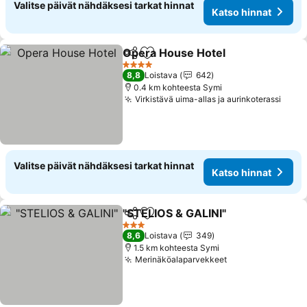
Valitse päivät nähdäksesi tarkat hinnat
Katso hinnat
Opera House Hotel
Jaa
Lisää suosikkeihin
4 Tähtiluokitus
8,8
Loistava
642
0.4 km kohteesta Symi
Virkistävä uima-allas ja aurinkoterassi
Valitse päivät nähdäksesi tarkat hinnat
Katso hinnat
"STELIOS & GALINI"
Jaa
Lisää suosikkeihin
3 Tähtiluokitus
8,6
Loistava
349
1.5 km kohteesta Symi
Merinäköalaparvekkeet