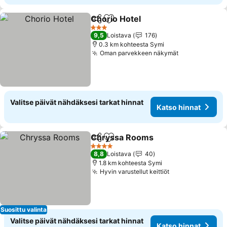
Chorio Hotel
Jaa
Lisää suosikkeihin
3 Tähtiluokitus
9,5
Loistava
176
0.3 km kohteesta Symi
Oman parvekkeen näkymät
Valitse päivät nähdäksesi tarkat hinnat
Katso hinnat
Chryssa Rooms
Jaa
Lisää suosikkeihin
4 Tähtiluokitus
8,8
Loistava
40
1.8 km kohteesta Symi
Hyvin varustellut keittiöt
Suosittu valinta
Valitse päivät nähdäksesi tarkat hinnat
Katso hinnat