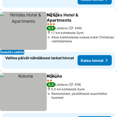
Niriides Hotel &
Jaa
Lisää suosikkeihin
Apartments
3 Tähtiluokitus
9,5
Loistava
446
1.7 km kohteesta Symi
Aitoa kreikkalaista ruokaa kokki Christinan
valmistamana
Suosittu valinta
Valitse päivät nähdäksesi tarkat hinnat
Katso hinnat
Kokona
Jaa
Lisää suosikkeihin
2 Tähtiluokitus
9,3
Loistava
618
0.3 km kohteesta Symi
Remontoidut, yksilöllisesti suunnitellut
huoneet