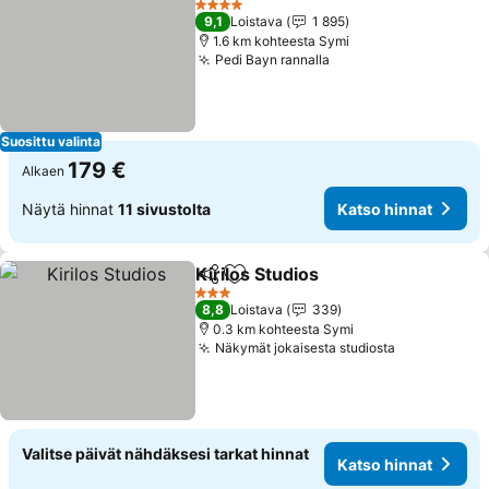
4 Tähtiluokitus
9,1
Loistava
1 895
1.6 km kohteesta Symi
Pedi Bayn rannalla
Suosittu valinta
179 €
Alkaen
Näytä hinnat
11 sivustolta
Katso hinnat
Kirilos Studios
Jaa
Lisää suosikkeihin
3 Tähtiluokitus
8,8
Loistava
339
0.3 km kohteesta Symi
Näkymät jokaisesta studiosta
Valitse päivät nähdäksesi tarkat hinnat
Katso hinnat