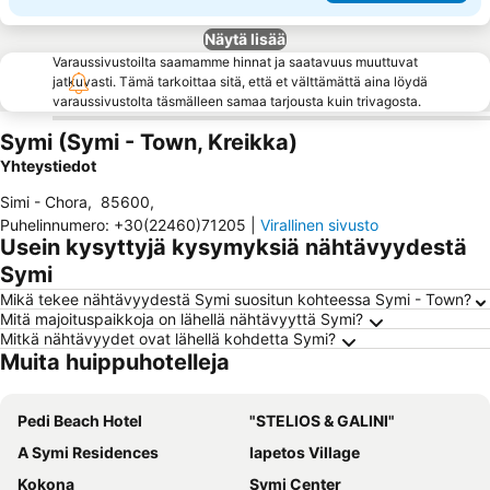
Näytä lisää
Varaussivustoilta saamamme hinnat ja saatavuus muuttuvat
jatkuvasti. Tämä tarkoittaa sitä, että et välttämättä aina löydä
varaussivustolta täsmälleen samaa tarjousta kuin trivagosta.
Symi (Symi - Town, Kreikka)
Yhteystiedot
Simi - Chora
,
85600
,
Puhelinnumero
:
+30(22460)71205
|
Virallinen sivusto
Usein kysyttyjä kysymyksiä nähtävyydestä
Symi
Mikä tekee nähtävyydestä Symi suositun kohteessa Symi - Town?
Mitä majoituspaikkoja on lähellä nähtävyyttä Symi?
Mitkä nähtävyydet ovat lähellä kohdetta Symi?
Muita huippuhotelleja
Pedi Beach Hotel
"STELIOS & GALINI"
A Symi Residences
Iapetos Village
Kokona
Symi Center