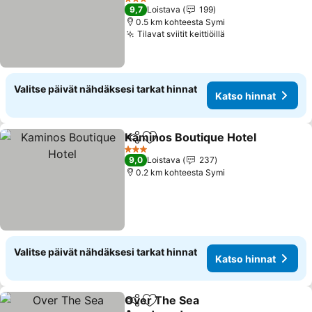
3 Tähtiluokitus
9,7
Loistava
199
0.5 km kohteesta Symi
Tilavat sviitit keittiöillä
Valitse päivät nähdäksesi tarkat hinnat
Katso hinnat
Kaminos Boutique Hotel
Jaa
Lisää suosikkeihin
3 Tähtiluokitus
9,0
Loistava
237
0.2 km kohteesta Symi
Valitse päivät nähdäksesi tarkat hinnat
Katso hinnat
Over The Sea
Jaa
Lisää suosikkeihin