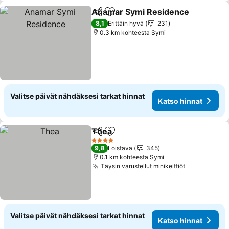
Anamar Symi Residence
Jaa
Lisää suosikkeihin
8,1
Erittäin hyvä
231
0.3 km kohteesta Symi
Valitse päivät nähdäksesi tarkat hinnat
Katso hinnat
Thea
Jaa
Lisää suosikkeihin
4 Tähtiluokitus
9,8
Loistava
345
0.1 km kohteesta Symi
Täysin varustellut minikeittiöt
Valitse päivät nähdäksesi tarkat hinnat
Katso hinnat