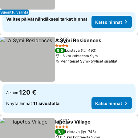
Suosittu valinta
Valitse päivät nähdäksesi tarkat hinnat
Katso hinnat
A Symi Residences
Jaa
Lisää suosikkeihin
4 Tähtiluokitus
9,5
Loistava
493
1.5 km kohteesta Symi
Perinteiset Symi-tyyliset sisätilat
120 €
Alkaen
Näytä hinnat
11 sivustolta
Katso hinnat
Iapetos Village
Jaa
Lisää suosikkeihin
4 Tähtiluokitus
9,1
Loistava
745
0.4 km kohteesta Symi