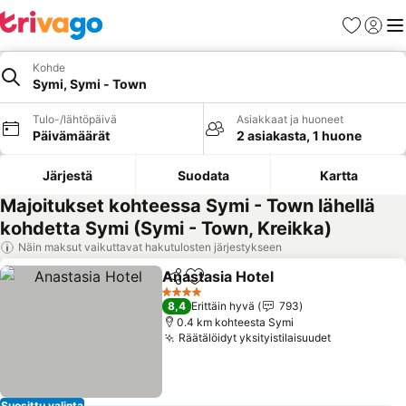
Suosikit
Kirjaud
Val
Kohde
Symi, Symi - Town
Tulo-/lähtöpäivä
Asiakkaat ja huoneet
Päivämäärät
2 asiakasta, 1 huone
Järjestä
Suodata
Kartta
Majoitukset kohteessa Symi - Town lähellä
kohdetta Symi (Symi - Town, Kreikka)
Näin maksut vaikuttavat hakutulosten järjestykseen
Anastasia Hotel
Jaa
Lisää suosikkeihin
4 Tähtiluokitus
8,4
Erittäin hyvä
793
0.4 km kohteesta Symi
Räätälöidyt yksityistilaisuudet
Suosittu valinta