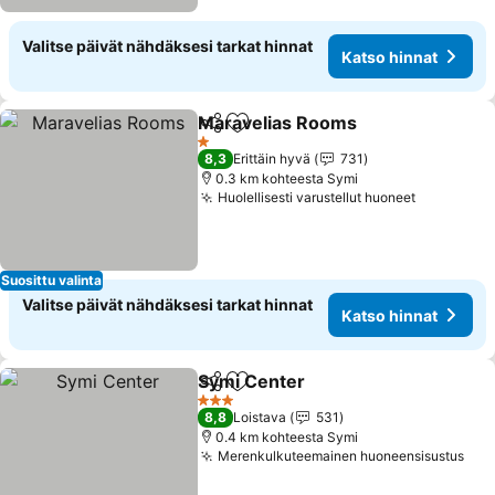
Valitse päivät nähdäksesi tarkat hinnat
Katso hinnat
Maravelias Rooms
Jaa
Lisää suosikkeihin
1 Tähtiluokitus
8,3
Erittäin hyvä
731
0.3 km kohteesta Symi
Huolellisesti varustellut huoneet
Suosittu valinta
Valitse päivät nähdäksesi tarkat hinnat
Katso hinnat
Symi Center
Jaa
Lisää suosikkeihin
3 Tähtiluokitus
8,8
Loistava
531
0.4 km kohteesta Symi
Merenkulkuteemainen huoneensisustus