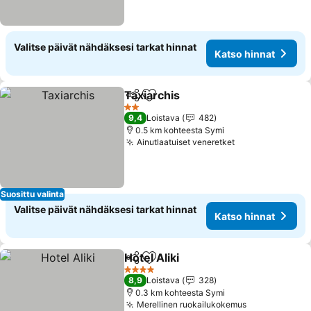
Valitse päivät nähdäksesi tarkat hinnat
Katso hinnat
Taxiarchis
Jaa
Lisää suosikkeihin
2 Tähtiluokitus
9,4
Loistava
482
0.5 km kohteesta Symi
Ainutlaatuiset veneretket
Suosittu valinta
Valitse päivät nähdäksesi tarkat hinnat
Katso hinnat
Hotel Aliki
Jaa
Lisää suosikkeihin
4 Tähtiluokitus
8,9
Loistava
328
0.3 km kohteesta Symi
Merellinen ruokailukokemus