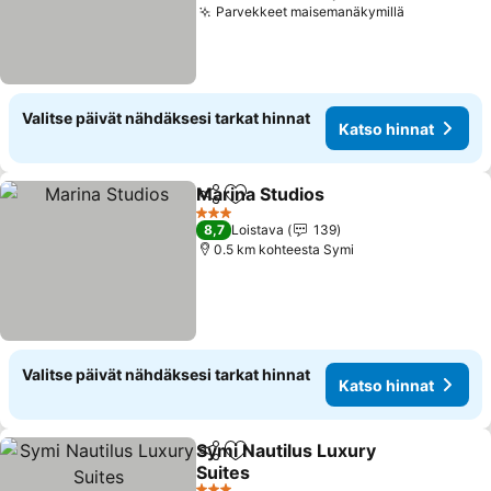
Parvekkeet maisemanäkymillä
Valitse päivät nähdäksesi tarkat hinnat
Katso hinnat
Marina Studios
Jaa
Lisää suosikkeihin
3 Tähtiluokitus
8,7
Loistava
139
0.5 km kohteesta Symi
Valitse päivät nähdäksesi tarkat hinnat
Katso hinnat
Symi Nautilus Luxury
Jaa
Lisää suosikkeihin
Suites