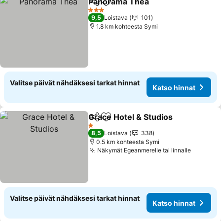
Panorama Thea
Jaa
Lisää suosikkeihin
3 Tähtiluokitus
9,5
Loistava
101
1.8 km kohteesta Symi
Valitse päivät nähdäksesi tarkat hinnat
Katso hinnat
Grace Hotel & Studios
Jaa
Lisää suosikkeihin
1 Tähtiluokitus
8,5
Loistava
338
0.5 km kohteesta Symi
Näkymät Egeanmerelle tai linnalle
Valitse päivät nähdäksesi tarkat hinnat
Katso hinnat