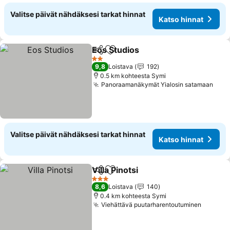
Valitse päivät nähdäksesi tarkat hinnat
Katso hinnat
Eos Studios
Jaa
Lisää suosikkeihin
2 Tähtiluokitus
9,8
Loistava
192
0.5 km kohteesta Symi
Panoraamanäkymät Yialosin satamaan
Valitse päivät nähdäksesi tarkat hinnat
Katso hinnat
Villa Pinotsi
Jaa
Lisää suosikkeihin
3 Tähtiluokitus
8,6
Loistava
140
0.4 km kohteesta Symi
Viehättävä puutarharentoutuminen