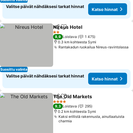
Valitse päivät nähdäksesi tarkat hinnat
Katso hinnat
Nireus Hotel
Jaa
Lisää suosikkeihin
2 Tähtiluokitus
8,9
Loistava
1 475
0.3 km kohteesta Symi
Rantakadun ruokailua Nireus-ravintolassa
Suosittu valinta
Valitse päivät nähdäksesi tarkat hinnat
Katso hinnat
The Old Markets
Jaa
Lisää suosikkeihin
4 Tähtiluokitus
9,3
Loistava
295
0.2 km kohteesta Symi
Kaksi erillistä rakennusta, ainutlaatuista
charmia