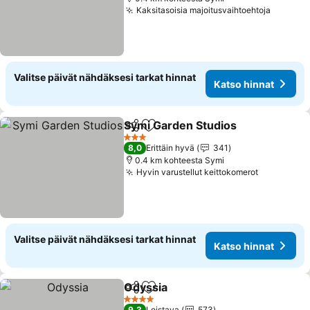
Kaksitasoisia majoitusvaihtoehtoja
Valitse päivät nähdäksesi tarkat hinnat
Katso hinnat
Symi Garden Studios
Jaa
Lisää suosikkeihin
3 Tähtiluokitus
8,0
Erittäin hyvä
341
0.4 km kohteesta Symi
Hyvin varustellut keittokomerot
Valitse päivät nähdäksesi tarkat hinnat
Katso hinnat
Odyssia
Jaa
Lisää suosikkeihin
4 Tähtiluokitus
9,3
Loistava
573