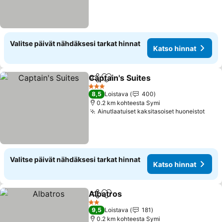
Valitse päivät nähdäksesi tarkat hinnat
Katso hinnat
Captain's Suites
Jaa
Lisää suosikkeihin
3 Tähtiluokitus
8,5
Loistava
400
0.2 km kohteesta Symi
Ainutlaatuiset kaksitasoiset huoneistot
Valitse päivät nähdäksesi tarkat hinnat
Katso hinnat
Albatros
Jaa
Lisää suosikkeihin
2 Tähtiluokitus
9,5
Loistava
181
0.2 km kohteesta Symi