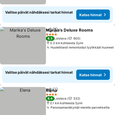
Valitse päivät nähdäksesi tarkat hinnat
Katso hinnat
Marika's Deluxe Rooms
Jaa
Lisää suosikkeihin
4 Tähtiluokitus
8,5
Loistava
600
0.3 km kohteesta Symi
Huolellisesti remontoidut tyylikkäät huoneet
Valitse päivät nähdäksesi tarkat hinnat
Katso hinnat
Elena
Jaa
Lisää suosikkeihin
4 Tähtiluokitus
8,6
Loistava
532
0.1 km kohteesta Symi
Panoraamanäkymät merelle parvekkeilta