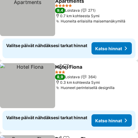
Apartments
5 Tähtiluokitus
9,4
Loistava
271
0.7 km kohteesta Symi
Huoneita erilaisilla maisemanäkymillä
Valitse päivät nähdäksesi tarkat hinnat
Katso hinnat
Hotel Fiona
Jaa
Lisää suosikkeihin
3 Tähtiluokitus
8,9
Loistava
364
0.3 km kohteesta Symi
Huoneet perinteisellä designilla
Valitse päivät nähdäksesi tarkat hinnat
Katso hinnat