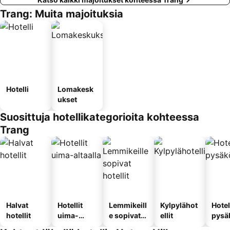
Trang: Muita majoituksia
Hotelli
Lomakesk
ukset
Suosittuja hotellikategorioita kohteessa
Trang
Halvat
Hotellit
Lemmikeill
Kylpylähot
Hotel
hotellit
uima-
e sopivat
ellit
pysä
altaalla
hotellit
llä