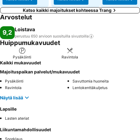
Katso kaikki majoitukset kohteessa Trang
Arvostelut
Loistava
9,2
perustuu 650 arvioon suosituilla
sivustoilla
Huippumukavuudet
Pysäköinti
Ravintola
Kaikki mukavuudet
Majoituspaikan palvelut/mukavuudet
Pysäköinti
Savuttomia huoneita
Ravintola
Lentokenttäkuljetus
Näytä lisää
Lapsille
Lasten ateriat
Liikuntamahdollisuudet
Snorklaus