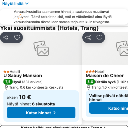
Näytä lisää
Varaussivustoilta saamamme hinnat ja saatavuus muuttuvat
jatkuvasti. Tämä tarkoittaa sitä, että et välttämättä aina löydä
varaussivustolta täsmälleen samaa tarjousta kuin trivagosta.
Yksi suosituimmista (Hotels, Trang)
Jaa
Lisää suosikkeihin
Jaa
Lisää suosikk
Hotelli
Hotelli
2 Tähtiluokitus
3 Tähtiluokitus
U Sabuy Mansion
Maison de Cheer
7,5
8,0
Hyvä
(
331 arviota
)
Erittäin hyvä
(
1 162 
Trang, 0.6 km kohteesta Keskusta
Trang, 1.0 km kohtees
Valitse päivät nähdä
10 €
alkaen
hinnat
Näytä hinnat
6 sivustolta
Katso hin
Katso hinnat
Katso kaikki majoitukset kohteessa Trang