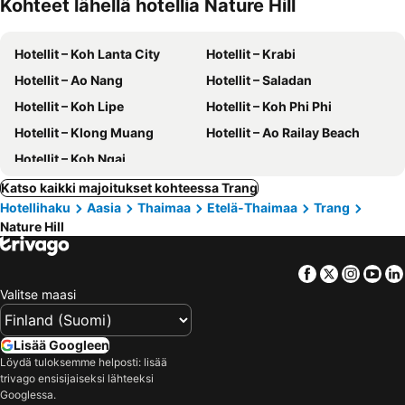
Kohteet lähellä hotellia Nature Hill
Hotellit – Koh Lanta City
Hotellit – Krabi
Hotellit – Ao Nang
Hotellit – Saladan
Hotellit – Koh Lipe
Hotellit – Koh Phi Phi
Hotellit – Klong Muang
Hotellit – Ao Railay Beach
Hotellit – Koh Ngai
Katso kaikki majoitukset kohteessa Trang
Hotellihaku
Aasia
Thaimaa
Etelä-Thaimaa
Trang
Nature Hill
Facebook
Twitter
Insta
Yo
Valitse maasi
Lisää Googleen
Löydä tuloksemme helposti: lisää
trivago ensisijaiseksi lähteeksi
Googlessa.