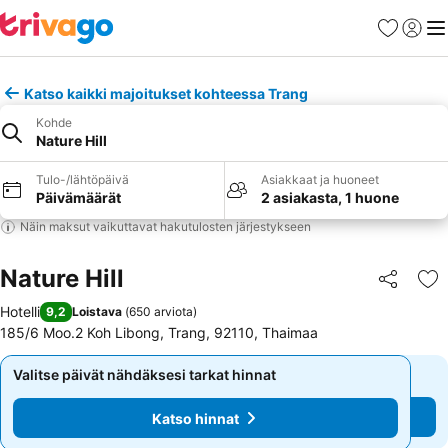
Suosikit
Kirjaud
Val
Katso kaikki majoitukset kohteessa Trang
Kohde
Nature Hill
Tulo-/lähtöpäivä
Asiakkaat ja huoneet
Päivämäärät
2 asiakasta, 1 huone
Näin maksut vaikuttavat hakutulosten järjestykseen
Nature Hill
Jaa
Li
Hotelli
9,2
Loistava
(
650 arviota
)
185/6 Moo.2 Koh Libong, Trang, 92110, Thaimaa
Valitse päivät nähdäksesi tarkat hinnat
Valitse päivät nähdäksesi tarkat hinnat
Katso hinnat
Katso hinnat