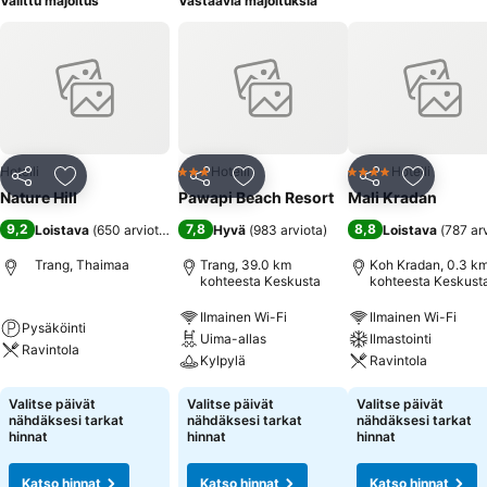
Valittu majoitus
Vastaavia majoituksia
Hotelli
Hotelli
Hotelli
3 Tähtiluokitus
4 Tähtiluokitus
Jaa
Lisää suosikkeihin
Jaa
Lisää suosikkeihin
Jaa
Lisää suo
Nature Hill
Pawapi Beach Resort
Mali Kradan
9,2
7,8
8,8
Loistava
(
650 arviota
)
Hyvä
(
983 arviota
)
Loistava
(
787 ar
Trang, Thaimaa
Trang, 39.0 km
Koh Kradan, 0.3 k
kohteesta Keskusta
kohteesta Keskust
Ilmainen Wi-Fi
Ilmainen Wi-Fi
Pysäköinti
Uima-allas
Ilmastointi
Ravintola
Kylpylä
Ravintola
Valitse päivät
Valitse päivät
Valitse päivät
nähdäksesi tarkat
nähdäksesi tarkat
nähdäksesi tarkat
hinnat
hinnat
hinnat
Katso hinnat
Katso hinnat
Katso hinnat