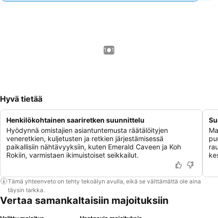
1 / 1
Hyvä tietää
Henkilökohtainen saariretken suunnittelu
Su
Hyödynnä omistajien asiantuntemusta räätälöityjen
Ma
veneretkien, kuljetusten ja retkien järjestämisessä
pu
paikallisiin nähtävyyksiin, kuten Emerald Caveen ja Koh
ra
Rokiin, varmistaen ikimuistoiset seikkailut.
kes
Tämä yhteenveto on tehty tekoälyn avulla, eikä se välttämättä ole aina
täysin tarkka.
Vertaa samankaltaisiin majoituksiin