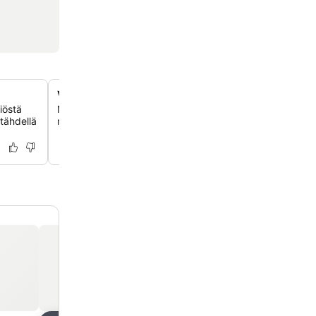
Viisitoista makean veden uima-allasta
iöstä
Nauti runsaasta tilasta ja rauhasta 15 makean veden uim
-tähdellä
mikä takaa rentouttavan kokemuksen kaikille vieraille.