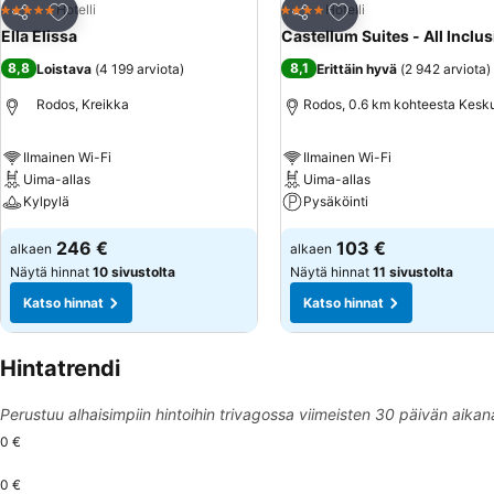
Lisää suosikkeihin
Lisää suosikkeihin
Hotelli
Hotelli
5 Tähtiluokitus
4 Tähtiluokitus
Jaa
Jaa
Ella Elissa
Castellum Suites - All Inclus
8,8
8,1
Loistava
(
4 199 arviota
)
Erittäin hyvä
(
2 942 arviota
)
Rodos, Kreikka
Rodos, 0.6 km kohteesta Kesk
Ilmainen Wi-Fi
Ilmainen Wi-Fi
Uima-allas
Uima-allas
Kylpylä
Pysäköinti
246 €
103 €
alkaen
alkaen
Näytä hinnat
10 sivustolta
Näytä hinnat
11 sivustolta
Katso hinnat
Katso hinnat
Hintatrendi
Perustuu alhaisimpiin hintoihin trivagossa viimeisten 30 päivän aikan
0 €
0 €