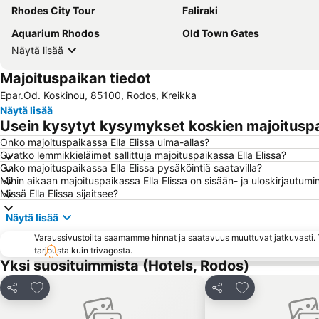
Rhodes City Tour
Faliraki
Aquarium Rhodos
Old Town Gates
Näytä lisää
Majoituspaikan tiedot
Epar.Od. Koskinou, 85100, Rodos, Kreikka
Näytä lisää
Usein kysytyt kysymykset koskien majoituspai
Onko majoituspaikassa Ella Elissa uima-allas?
Ovatko lemmikkieläimet sallittuja majoituspaikassa Ella Elissa?
Onko majoituspaikassa Ella Elissa pysäköintiä saatavilla?
Mihin aikaan majoituspaikassa Ella Elissa on sisään- ja uloskirjautumi
Missä Ella Elissa sijaitsee?
Näytä lisää
Varaussivustoilta saamamme hinnat ja saatavuus muuttuvat jatkuvasti. T
tarjousta kuin trivagosta.
Yksi suosituimmista (Hotels, Rodos)
Lisää suosikkeihin
Lisää suosikkei
Jaa
Jaa