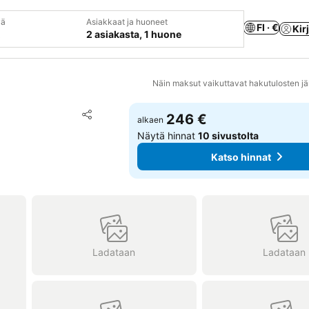
vä
Asiakkaat ja huoneet
FI · €
Kir
2 asiakasta, 1 huone
Näin maksut vaikuttavat hakutulosten jä
Lisää suosikkeihin
246 €
alkaen
Jaa
Näytä hinnat
10 sivustolta
Katso hinnat
Ladataan
Ladataan