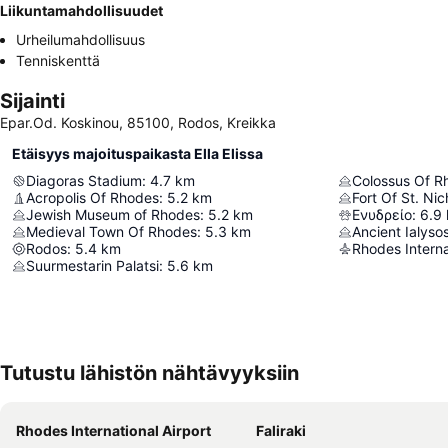
Liikuntamahdollisuudet
Urheilumahdollisuus
Tenniskenttä
Sijainti
Epar.Od. Koskinou, 85100, Rodos, Kreikka
Etäisyys majoituspaikasta Ella Elissa
Diagoras Stadium
:
4.7
km
Colossus Of R
Acropolis Of Rhodes
:
5.2
km
Fort Of St. Ni
Jewish Museum of Rhodes
:
5.2
km
Ενυδρείο
:
6.9
Medieval Town Of Rhodes
:
5.3
km
Ancient Ialyso
Rodos
:
5.4
km
Suurmestarin Palatsi
:
5.6
km
Tutustu lähistön nähtävyyksiin
Rhodes International Airport
Faliraki