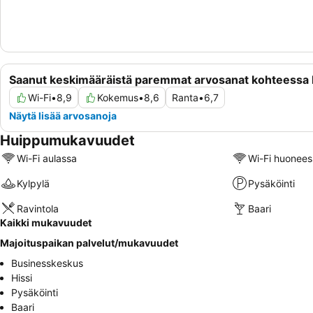
Saanut keskimääräistä paremmat arvosanat kohteessa
Wi-Fi
•
8,9
Kokemus
•
8,6
Ranta
•
6,7
Näytä lisää arvosanoja
Huippumukavuudet
Wi-Fi aulassa
Wi-Fi huonees
Kylpylä
Pysäköinti
Ravintola
Baari
Kaikki mukavuudet
Majoituspaikan palvelut/mukavuudet
Businesskeskus
Hissi
Pysäköinti
Baari