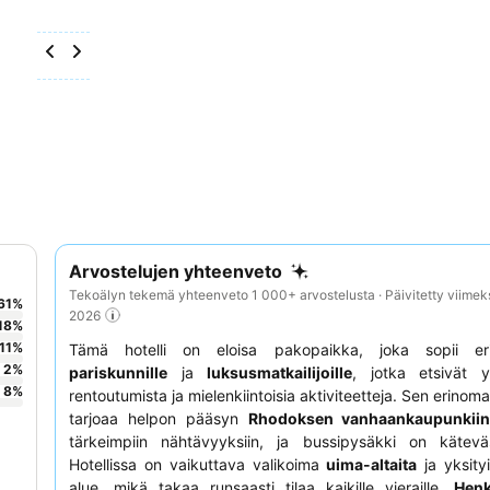
Arvostelujen yhteenveto
Tekoälyn tekemä yhteenveto 1 000+ arvostelusta · Päivitetty viimek
61
%
2026
18
%
11
%
Tämä hotelli on eloisa pakopaikka, joka sopii eri
2
%
pariskunnille
ja
luksusmatkailijoille
, jotka etsivät y
8
%
rentoutumista ja mielenkiintoisia aktiviteetteja. Sen erinomai
tarjoaa helpon pääsyn
Rhodoksen vanhaankaupunkii
tärkeimpiin nähtävyyksiin, ja bussipysäkki on käteväst
Hotellissa on vaikuttava valikoima
uima-altaita
ja yksity
alue, mikä takaa runsaasti tilaa kaikille vieraille.
Henk