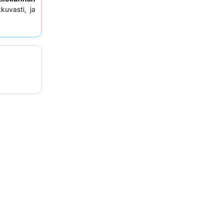
kuvasti, ja
tarjontaa,
kokemuksen
ai suoralla