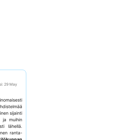
si: 29 May
nomaisesti
hdistelmää
nen sijainti
n
ja muihin
i lähellä.
inen ranta-
ilökunnan