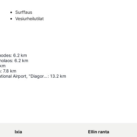
Surffaus
Vesiurheilutilat
hodes
:
6.2
km
cholaos
:
6.2
km
km
s
:
7.8
km
Rhodes International Airport, "Diagoras"
:
13.2
km
Laajenna kartta
Ixia
Ellin ranta