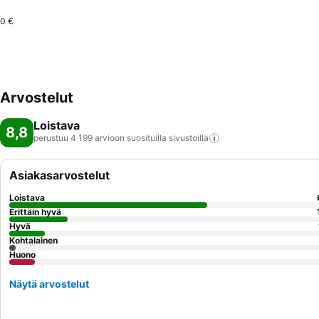
0 €
Arvostelut
Loistava
8,8
perustuu 4 199 arvioon suosituilla
sivustoilla
Asiakasarvostelut
Loistava
Erittäin hyvä
Hyvä
Kohtalainen
Huono
Näytä arvostelut