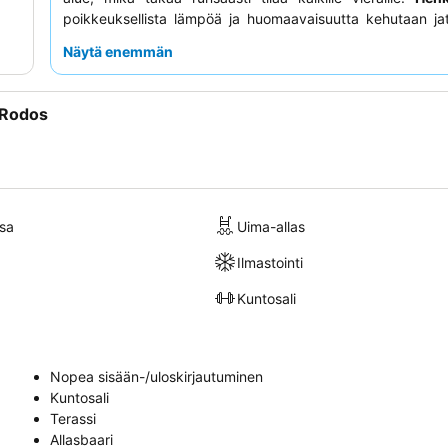
poikkeuksellista lämpöä ja huomaavaisuutta kehutaan jat
se täydentää monipuolista ja herkullista kulinaarista 
Näytä enemmän
erityisesti
à la carte -ravintoloita
. Todella parannetun 
saamiseksi harkitse huoneen varaamista
merinäköalalla
t
pääsyllä uima-altaalle.
 Rodos
sa
Uima-allas
Ilmastointi
Kuntosali
Nopea sisään-/uloskirjautuminen
Kuntosali
Terassi
Allasbaari