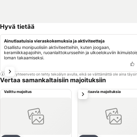
Hyvä tietää
Ainutlaatuisia vieraskokemuksia ja aktiviteetteja
Osallistu monipuolisiin aktiviteetteihin, kuten joogaan,
keramiikkapajoihin, ruoanlaittokursseihin ja ulkoelokuviin ikimuistoi
loman takaamiseksi.
Tämä yhteenveto on tehty tekoälyn avulla, eikä se välttämättä ole aina täysin
Vertaa samankaltaisiin majoituksiin
Valittu majoitus
Vastaavia majoituksia
seuraava