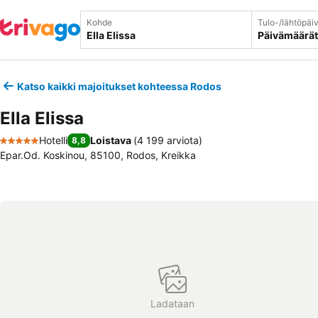
Kohde
Tulo-/lähtöpäi
Päivämäärät
Katso kaikki majoitukset kohteessa Rodos
Ella Elissa
Hotelli
Loistava
(
4 199 arviota
)
8,8
5 Tähtiluokitus
Epar.Od. Koskinou, 85100, Rodos, Kreikka
Ladataan