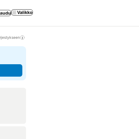
Valikko
jaudu
rjestykseen