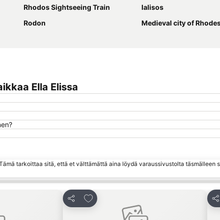
Rhodos Sightseeing Train
Ialisos
Rodon
Μedieval city of Rhode
kkaa Ella Elissa
nen?
ämä tarkoittaa sitä, että et välttämättä aina löydä varaussivustolta täsmälleen
hin
Lisää suosikkeihin
Jaa
Ja