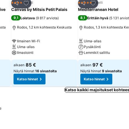
Lisää suosikkeihin
Lisää suosikkeihin
Hotelli
Hotelli
4 Tähtiluokitus
5 Tähtiluokitus
Jaa
Jaa
ive
Canvas by Mitsis Petit Palais
Mediterranean Hotel
9,1
8,1
Loistava
(
9 817 arviota
)
Erittäin hyvä
(
5 131 arvio
usta
Rodos, 1.2 km kohteesta Keskusta
Rodos, 1.3 km kohteesta Ke
Ilmainen Wi-Fi
Uima-allas
Uima-allas
Pysäköinti
Ilmastointi
Lemmikit sallittu
85 €
97 €
alkaen
alkaen
Näytä hinnat
16 sivustolta
Näytä hinnat
9 sivustolta
Katso hinnat
Katso hinnat
Katso kaikki majoitukset kohte
a