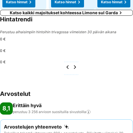
Katso hinnat
Katso hinnat
Katso hinnat
Katso kaikki majoitukset kohteessa Limone sul Garda
Hintatrendi
Perustuu alhaisimpiin hintoihin trivagossa viimeisten 30 päivän aikana
0 €
0 €
0 €
Arvostelut
Erittäin hyvä
8,1
perustuu 3 256 arvioon suosituilla
sivustoilla
Arvostelujen yhteenveto