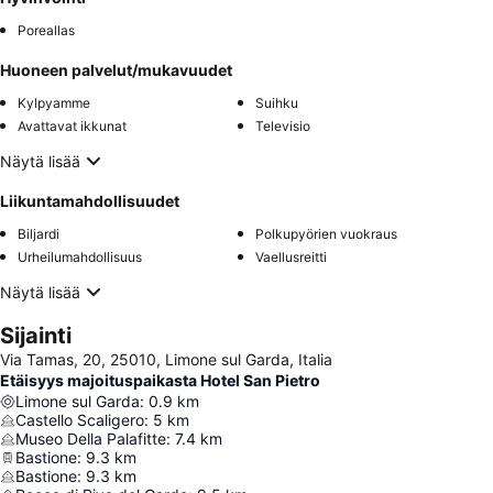
Poreallas
Huoneen palvelut/mukavuudet
Kylpyamme
Suihku
Avattavat ikkunat
Televisio
Näytä lisää
Liikuntamahdollisuudet
Biljardi
Polkupyörien vuokraus
Urheilumahdollisuus
Vaellusreitti
Näytä lisää
Sijainti
Via Tamas, 20, 25010, Limone sul Garda, Italia
Etäisyys majoituspaikasta Hotel San Pietro
Limone sul Garda
:
0.9
km
Castello Scaligero
:
5
km
Museo Della Palafitte
:
7.4
km
Bastione
:
9.3
km
Bastione
:
9.3
km