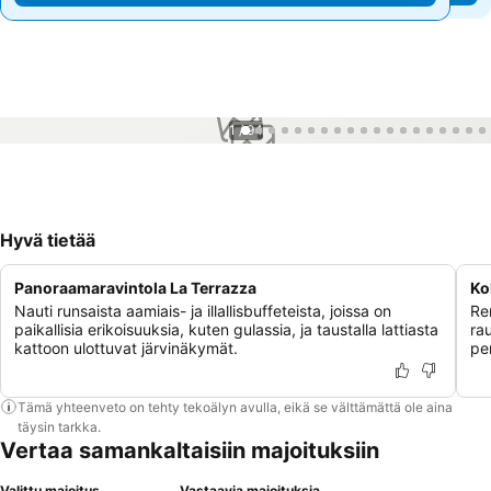
1 / 94
Hyvä tietää
Panoraamaravintola La Terrazza
Ko
Nauti runsaista aamiais- ja illallisbuffeteista, joissa on
Re
paikallisia erikoisuuksia, kuten gulassia, ja taustalla lattiasta
ra
kattoon ulottuvat järvinäkymät.
pe
Tämä yhteenveto on tehty tekoälyn avulla, eikä se välttämättä ole aina
täysin tarkka.
Vertaa samankaltaisiin majoituksiin
Valittu majoitus
Vastaavia majoituksia