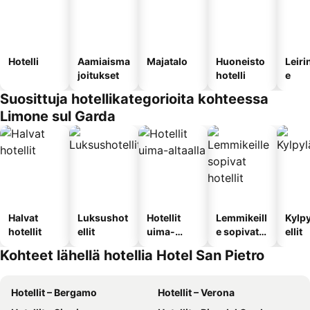
Hotelli
Aamiaisma
Majatalo
Huoneisto
Leiri
joitukset
hotelli
e
Suosittuja hotellikategorioita kohteessa
Limone sul Garda
Halvat
Luksushot
Hotellit
Lemmikeill
Kylp
hotellit
ellit
uima-
e sopivat
ellit
altaalla
hotellit
Kohteet lähellä hotellia Hotel San Pietro
Hotellit – Bergamo
Hotellit – Verona