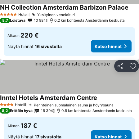
NH Collection Amsterdam Barbizon Palace
Hotelli
Yksityinen venelaituri
5 Tähtiluokitus
8,7
Loistava
10 984
0.2 km kohteesta Amsterdamin keskusta
220 €
Alkaen
Näytä hinnat
16 sivustolta
Katso hinnat
Jaa
Li
Inntel Hotels Amsterdam Centre
Hotelli
Perinteinen suomalainen sauna ja höyrysauna
4 Tähtiluokitus
8,2
Erittäin hyvä
15 394
0.5 km kohteesta Amsterdamin keskusta
187 €
Alkaen
Näytä hinnat
17 sivustolta
Katso hinnat