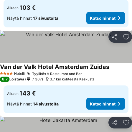
103 €
Alkaen
Näytä hinnat
17 sivustolta
Katso hinnat
Jaa
Li
Van der Valk Hotel Amsterdam Zuidas
Hotelli
Tyylikäs V Restaurant and Bar
4 Tähtiluokitus
8,7
Loistava
7 307
3.7 km kohteesta Keskusta
143 €
Alkaen
Näytä hinnat
14 sivustolta
Katso hinnat
Jaa
Li