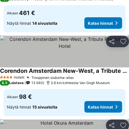
461 €
Alkaen
Näytä hinnat
14 sivustolta
Katso hinnat
Jaa
Li
Corendon Amsterdam New-West, a Tribute Portfolio Hotel
Hotelli
Trooppinen sisäuima-allas
4 Tähtiluokitus
8,5
Loistava
13 640
3.6 km kohteesta Van Gogh Museum
98 €
Alkaen
Näytä hinnat
15 sivustolta
Katso hinnat
Jaa
Li