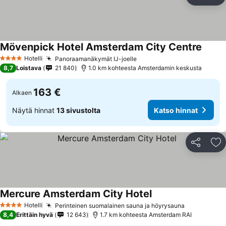
Jaa
Li
Mövenpick Hotel Amsterdam City Centre
Hotelli
Panoraamanäkymät IJ-joelle
4 Tähtiluokitus
8,7
Loistava
21 840
1.0 km kohteesta Amsterdamin keskusta
163 €
Alkaen
Näytä hinnat
13 sivustolta
Katso hinnat
Jaa
Li
Mercure Amsterdam City Hotel
Hotelli
Perinteinen suomalainen sauna ja höyrysauna
4 Tähtiluokitus
8,4
Erittäin hyvä
12 643
1.7 km kohteesta Amsterdam RAI