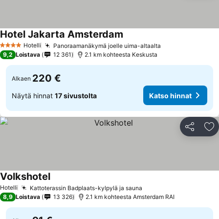
Hotel Jakarta Amsterdam
Hotelli
Panoraamanäkymä joelle uima-altaalta
4 Tähtiluokitus
9,2
Loistava
12 361
2.1 km kohteesta Keskusta
220 €
Alkaen
Näytä hinnat
17 sivustolta
Katso hinnat
Jaa
Li
Volkshotel
Hotelli
Kattoterassin Badplaats-kylpylä ja sauna
8,9
Loistava
13 326
2.1 km kohteesta Amsterdam RAI