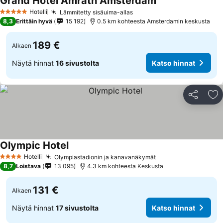
Grand Hotel Amrâth Amsterdam
Hotelli
Lämmitetty sisäuima-allas
5 Tähtiluokitus
8,3
Erittäin hyvä
15 192
0.5 km kohteesta Amsterdamin keskusta
189 €
Alkaen
Näytä hinnat
16 sivustolta
Katso hinnat
Jaa
Li
Olympic Hotel
Hotelli
Olympiastadionin ja kanavanäkymät
4 Tähtiluokitus
8,7
Loistava
13 095
4.3 km kohteesta Keskusta
131 €
Alkaen
Näytä hinnat
17 sivustolta
Katso hinnat