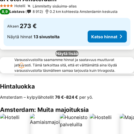
Hotelli
Lämmitetty sisäuima-allas
4 Tähtiluokitus
8,9
Loistava
8 912
0.2 km kohteesta Amsterdamin keskusta
273 €
Alkaen
Näytä hinnat
13 sivustolta
Katso hinnat
Näytä lisää
Varaussivustoilta saamamme hinnat ja saatavuus muuttuvat
jatkuvasti. Tämä tarkoittaa sitä, että et välttämättä aina löydä
varaussivustolta täsmälleen samaa tarjousta kuin trivagosta.
Hintaluokka
Amsterdam – kylpylähotellit
‎76 €
–
‎824 €
per yö.
Amsterdam: Muita majoituksia