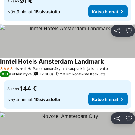
91 €
Alkaen
Näytä hinnat
15 sivustolta
Katso hinnat
Jaa
Li
Inntel Hotels Amsterdam Landmark
Hotelli
Panoraamanäkymät kaupunkiin ja kanavalle
4 Tähtiluokitus
8,0
Erittäin hyvä
12 000
2.3 km kohteesta Keskusta
144 €
Alkaen
Näytä hinnat
16 sivustolta
Katso hinnat
Jaa
Li