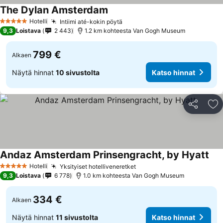
The Dylan Amsterdam
Hotelli
Intiimi até-kokin pöytä
5 Tähtiluokitus
9,3
Loistava
2 443
1.2 km kohteesta Van Gogh Museum
799 €
Alkaen
Näytä hinnat
10 sivustolta
Katso hinnat
Jaa
Li
Andaz Amsterdam Prinsengracht, by Hyatt
Hotelli
Yksityiset hotelliveneretket
5 Tähtiluokitus
9,3
Loistava
6 778
1.0 km kohteesta Van Gogh Museum
334 €
Alkaen
Näytä hinnat
11 sivustolta
Katso hinnat