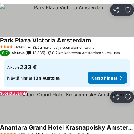
Jaa
Li
Park Plaza Victoria Amsterdam
Hotelli
Sisäuima-allas ja suomalainen sauna
4 Tähtiluokitus
8,7
Loistava
18 835
0.2 km kohteesta Amsterdamin keskusta
233 €
Alkaen
Näytä hinnat
13 sivustolta
Katso hinnat
Suosittu valinta
Jaa
Li
Anantara Grand Hotel Krasnapolsky Amsterdam