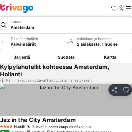
Suosikit
Kirjaud
Val
Kohde
Amsterdam
Tulo-/lähtöpäivä
Asiakkaat ja huoneet
Päivämäärät
2 asiakasta, 1 huone
Järjestä
Suodata
Kartta
Kylpylähotellit kohteessa Amsterdam,
Hollanti
Näin maksut vaikuttavat hakutulosten järjestykseen
Jaa
Li
Jaz in the City Amsterdam
Hotelli
Tilavat huoneet kaupunkinäköalalla
4 Tähtiluokitus