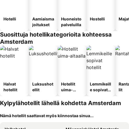
Hotelli
Aamiaisma
Huoneisto
Hostelli
Maja
joitukset
palveluilla
Suosittuja hotellikategorioita kohteessa
Amsterdam
Halvat
Luksushot
Hotellit
Lemmikeill
Rant
hotellit
ellit
uima-
e sopivat
lit
altaalla
hotellit
Kylpylähotellit lähellä kohdetta Amsterdam
Nämä hotellit saattavat myös kiinnostaa sinua...