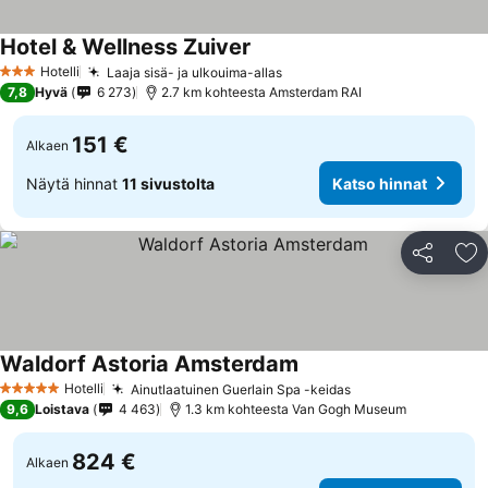
Hotel & Wellness Zuiver
Hotelli
Laaja sisä- ja ulkouima-allas
3 Tähtiluokitus
7,8
Hyvä
6 273
2.7 km kohteesta Amsterdam RAI
151 €
Alkaen
Näytä hinnat
11 sivustolta
Katso hinnat
Jaa
Li
Waldorf Astoria Amsterdam
Hotelli
Ainutlaatuinen Guerlain Spa -keidas
5 Tähtiluokitus
9,6
Loistava
4 463
1.3 km kohteesta Van Gogh Museum
824 €
Alkaen