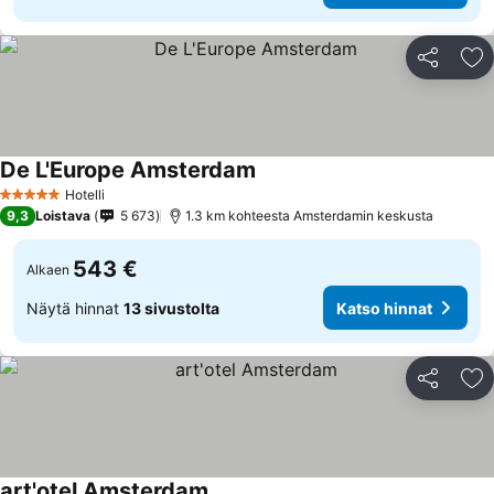
Jaa
Li
De L'Europe Amsterdam
Hotelli
5 Tähtiluokitus
9,3
Loistava
5 673
1.3 km kohteesta Amsterdamin keskusta
543 €
Alkaen
Näytä hinnat
13 sivustolta
Katso hinnat
Jaa
Li
art'otel Amsterdam