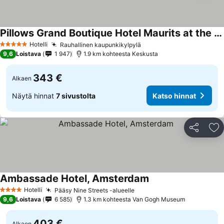
Pillows Grand Boutique Hotel Maurits at the Park - Small Luxury Hotels
Hotelli
Rauhallinen kaupunkikylpylä
5 Tähtiluokitus
9,6
Loistava
1 947
1.9 km kohteesta Keskusta
343 €
Alkaen
Näytä hinnat
7 sivustolta
Katso hinnat
Jaa
Li
Ambassade Hotel, Amsterdam
Hotelli
Pääsy Nine Streets -alueelle
4 Tähtiluokitus
9,6
Loistava
6 585
1.3 km kohteesta Van Gogh Museum
403 €
Alkaen