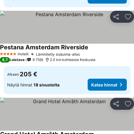
Jaa
Li
Pestana Amsterdam Riverside
Hotelli
Lämmitetty sisäuima-allas
5 Tähtiluokitus
8,7
Loistava
6 759
2.0 km kohteesta Keskusta
205 €
Alkaen
Näytä hinnat
18 sivustolta
Katso hinnat
Jaa
Li