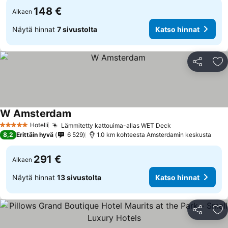
148 €
Alkaen
Näytä hinnat
7 sivustolta
Katso hinnat
Jaa
Li
W Amsterdam
Hotelli
Lämmitetty kattouima-allas WET Deck
5 Tähtiluokitus
8,2
Erittäin hyvä
6 529
1.0 km kohteesta Amsterdamin keskusta
291 €
Alkaen
Näytä hinnat
13 sivustolta
Katso hinnat
Jaa
Li