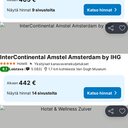
Näytä hinnat
9 sivustolta
Katso hinnat
Jaa
Li
InterContinental Amstel Amsterdam by IHG
Hotelli
Yksityiset kanavavenekuljetukset
5 Tähtiluokitus
9,1
Loistava
5 083
1.7 km kohteesta Van Gogh Museum
442 €
Alkaen
Näytä hinnat
14 sivustolta
Katso hinnat
Jaa
Li