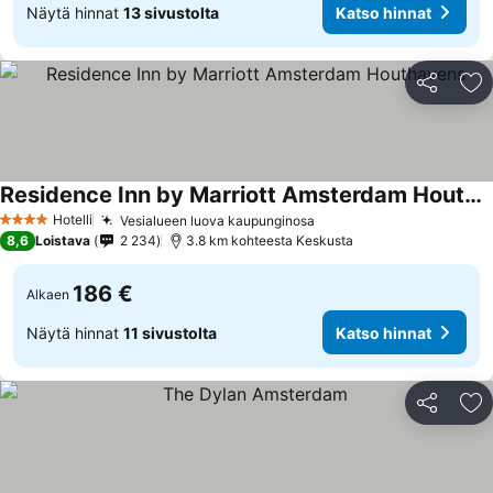
Näytä hinnat
13 sivustolta
Katso hinnat
Jaa
Li
Residence Inn by Marriott Amsterdam Houthavens
Hotelli
Vesialueen luova kaupunginosa
4 Tähtiluokitus
8,6
Loistava
2 234
3.8 km kohteesta Keskusta
186 €
Alkaen
Näytä hinnat
11 sivustolta
Katso hinnat
Jaa
Li