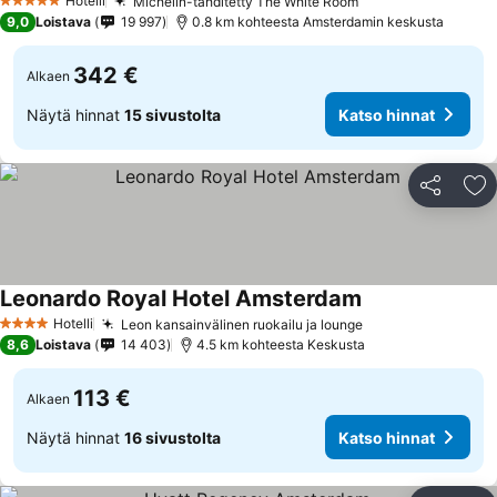
Hotelli
Michelin-tähditetty The White Room
5 Tähtiluokitus
9,0
Loistava
19 997
0.8 km kohteesta Amsterdamin keskusta
342 €
Alkaen
Näytä hinnat
15 sivustolta
Katso hinnat
Jaa
Li
Leonardo Royal Hotel Amsterdam
Hotelli
Leon kansainvälinen ruokailu ja lounge
4 Tähtiluokitus
8,6
Loistava
14 403
4.5 km kohteesta Keskusta
113 €
Alkaen
Näytä hinnat
16 sivustolta
Katso hinnat