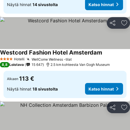
Näytä hinnat
14 sivustolta
Katso hinnat
Jaa
Li
Westcord Fashion Hotel Amsterdam
Hotelli
WellCome Wellness -tilat
4 Tähtiluokitus
8,8
Loistava
15 647
2.5 km kohteesta Van Gogh Museum
113 €
Alkaen
Näytä hinnat
18 sivustolta
Katso hinnat
Jaa
Li