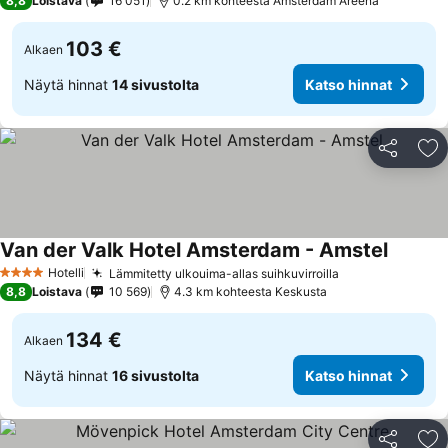
8,8
Loistava
16 051
0.2 km kohteesta Amsterdam Areena
103 €
Alkaen
Näytä hinnat
14 sivustolta
Katso hinnat
Jaa
Li
Van der Valk Hotel Amsterdam - Amstel
Hotelli
Lämmitetty ulkouima-allas suihkuvirroilla
4 Tähtiluokitus
8,8
Loistava
10 569
4.3 km kohteesta Keskusta
134 €
Alkaen
Näytä hinnat
16 sivustolta
Katso hinnat