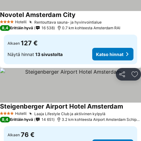
Novotel Amsterdam City
Hotelli
Rentouttava sauna- ja hyvinvointialue
4 Tähtiluokitus
8,4
Erittäin hyvä
16 538
0.7 km kohteesta Amsterdam RAI
127 €
Alkaen
Näytä hinnat
13 sivustolta
Katso hinnat
Jaa
Li
Steigenberger Airport Hotel Amsterdam
Hotelli
Laaja Lifestyle Club ja aktiivinen kylpylä
4 Tähtiluokitus
8,4
Erittäin hyvä
14 651
3.2 km kohteesta Airport Amsterdam Schiphol
76 €
Alkaen