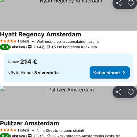
Jaa
Li
Hyatt Regency Amsterdam
Hotelli
Wellness-alue ja suomalainen sauna
5 Tähtiluokitus
9,0
Loistava
7 441
1.5 km kohteesta Keskusta
214 €
Alkaen
Näytä hinnat
8 sivustolta
Katso hinnat
Jaa
Li
Pulitzer Amsterdam
Hotelli
Nine Streets -alueen sijainti
5 Tähtiluokitus
9,2
Loistava
7 335
1.3 km kohteesta Amsterdamin keskusta