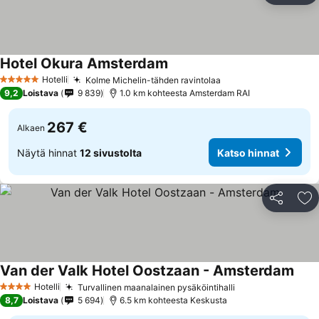
Hotel Okura Amsterdam
Hotelli
Kolme Michelin-tähden ravintolaa
5 Tähtiluokitus
9,2
Loistava
9 839
1.0 km kohteesta Amsterdam RAI
267 €
Alkaen
Näytä hinnat
12 sivustolta
Katso hinnat
Jaa
Li
Van der Valk Hotel Oostzaan - Amsterdam
Hotelli
Turvallinen maanalainen pysäköintihalli
4 Tähtiluokitus
8,7
Loistava
5 694
6.5 km kohteesta Keskusta