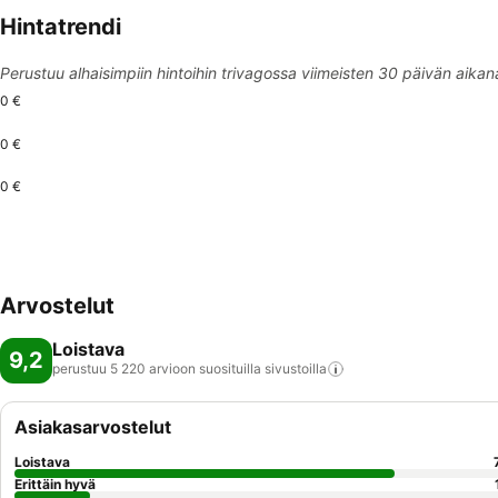
Hintatrendi
Perustuu alhaisimpiin hintoihin trivagossa viimeisten 30 päivän aikan
0 €
0 €
0 €
Arvostelut
Loistava
9,2
perustuu 5 220 arvioon suosituilla
sivustoilla
Asiakasarvostelut
Loistava
Erittäin hyvä