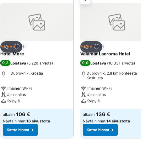
Lisää suosikkeihin
Lisää suosikkeihin
Hotelli
Hotelli
5 Tähtiluokitus
4 Tähtiluokitus
Jaa
Jaa
Hotel More
Valamar Lacroma Hotel
9,2
9,0
Loistava
(
5 220 arviota
)
Loistava
(
10 331 arviota
)
Dubrovnik, Kroatia
Dubrovnik, 2.8 km kohteesta
Keskusta
Ilmainen Wi-Fi
Ilmainen Wi-Fi
Uima-allas
Uima-allas
Kylpylä
Kylpylä
106 €
136 €
alkaen
alkaen
Näytä hinnat
16 sivustolta
Näytä hinnat
14 sivustolta
Katso hinnat
Katso hinnat