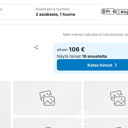
vä
Asiakkaat ja huoneet
FI · €
Kir
2 asiakasta, 1 huone
Näin maksut vaikuttavat hakutulosten jä
Lisää suosikkeihin
106 €
alkaen
Jaa
Näytä hinnat
16 sivustolta
Katso hinnat