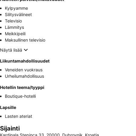
Kylpyamme
Silitysvälineet
Televisio
Lämmitys
Meikkipeili
Maksullinen televisio
Näytä lisää
Liikuntamahdollisuudet
Veneiden vuokraus
Urheilumahdollisuus
Hotellin teema/tyyppi
Boutique-hotelli
Lapsille
Lasten ateriat
Sijainti
Kardinala Stepinca 33, 20000, Dubrovnik, Kroatia