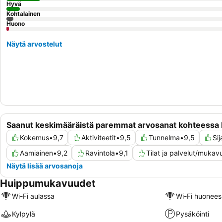
Hyvä
Kohtalainen
Huono
Näytä arvostelut
Saanut keskimääräistä paremmat arvosanat kohteessa
Kokemus
•
9,7
Aktiviteetit
•
9,5
Tunnelma
•
9,5
Sij
Aamiainen
•
9,2
Ravintola
•
9,1
Tilat ja palvelut/mukav
Näytä lisää arvosanoja
Huippumukavuudet
Wi-Fi aulassa
Wi-Fi huonees
Kylpylä
Pysäköinti