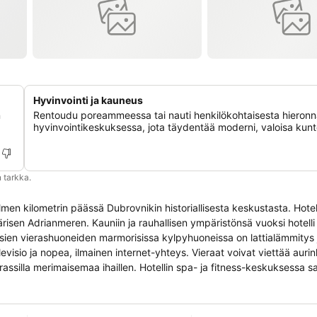
Hyvinvointi ja kauneus
n
Rentoudu poreammeessa tai nauti henkilökohtaisesta hieronn
hyvinvointikeskuksessa, jota täydentää moderni, valoisa kunt
 tarkka.
olmen kilometrin päässä Dubrovnikin historiallisesta keskustasta. Hote
ärisen Adrianmeren. Kauniin ja rauhallisen ympäristönsä vuoksi hotelli
aloisien vierashuoneiden marmorisissa kylpyhuoneissa on lattialämmitys 
sio ja nopea, ilmainen internet-yhteys. Vieraat voivat viettää aurin
erassilla merimaisemaa ihaillen. Hotellin spa- ja fitness-keskuksessa s
arjoaa runsaan valikoiman virkistäviä drinkkejä, ja terassilla voi nautt
sia.