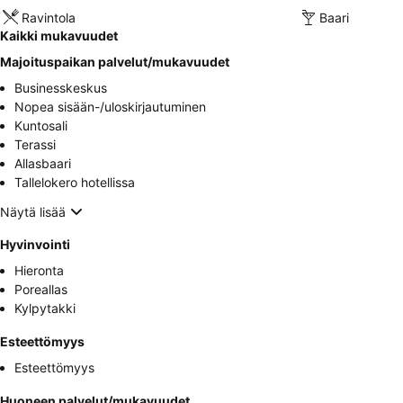
Ravintola
Baari
Kaikki mukavuudet
Majoituspaikan palvelut/mukavuudet
Businesskeskus
Nopea sisään-/uloskirjautuminen
Kuntosali
Terassi
Allasbaari
Tallelokero hotellissa
Näytä lisää
Hyvinvointi
Hieronta
Poreallas
Kylpytakki
Esteettömyys
Esteettömyys
Huoneen palvelut/mukavuudet