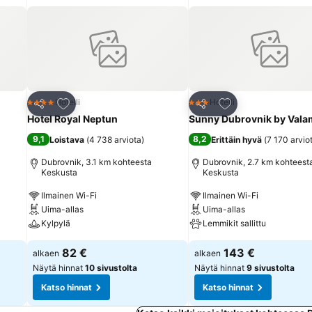
Lisää suosikkeihin
Lisää suosikkeihin
Hotelli
Hotelli
4 Tähtiluokitus
3 Tähtiluokitus
Jaa
Jaa
Hotel Royal Neptun
Sunny Dubrovnik by Vala
9,1
8,2
Loistava
(
4 738 arviota
)
Erittäin hyvä
(
7 170 arvio
Dubrovnik, 3.1 km kohteesta
Dubrovnik, 2.7 km kohteest
Keskusta
Keskusta
Ilmainen Wi-Fi
Ilmainen Wi-Fi
Uima-allas
Uima-allas
Kylpylä
Lemmikit sallittu
82 €
143 €
alkaen
alkaen
Näytä hinnat
10 sivustolta
Näytä hinnat
9 sivustolta
Katso hinnat
Katso hinnat