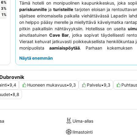
6
%
Tämä hotelli on monipuolinen kaupunkikeskus, joka sopii 
3
%
pariskunnille
ja
turisteille
tarjoten eloisan ja rentouttava
1
%
sijaitsee erinomaisella paikalla viehättävässä Lapadin lahd
on helppo pääsy merelle ja miellyttävä kävelymatka rant
pitkin paikallisiin nähtävyyksiin. Hotellissa on useita
uima
ainutlaatuinen
Cave Bar
, jotka sopivat täydellisesti rent
Vieraat kehuvat jatkuvasti poikkeuksellista henkilökuntaa j
monipuolista
aamiaispöytää
. Parhaan kokemuksen s
harkitse huoneen varaamista
parvekkeella ja meri
Näytä enemmän
rauhallista ympäristöä varten.
 Dubrovnik
ainti
•
9,4
Huoneen mukavuus
•
9,3
Palvelu
•
9,3
Puhtau
uudet
•
8,8
sa
Uima-allas
Ilmastointi