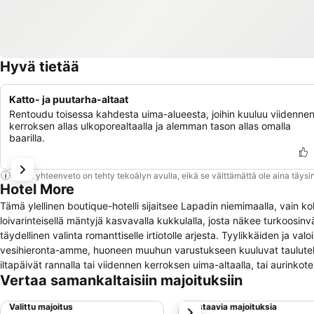
Hyvä tietää
Katto- ja puutarha-altaat
Rentoudu toisessa kahdesta uima-alueesta, joihin kuuluu viidenne
kerroksen allas ulkoporealtaalla ja alemman tason allas omalla
baarilla.
Tämä yhteenveto on tehty tekoälyn avulla, eikä se välttämättä ole aina täysin
Hotel More
Tämä ylellinen boutique-hotelli sijaitsee Lapadin niemimaalla, vain k
loivarinteisellä mäntyjä kasvavalla kukkulalla, josta näkee turkoosinv
täydellinen valinta romanttiselle irtiotolle arjesta. Tyylikkäiden ja v
vesihieronta-amme, huoneen muuhun varustukseen kuuluvat taulutelevi
iltapäivät rannalla tai viidennen kerroksen uima-altaalla, tai aurinkot
Vertaa samankaltaisiin majoituksiin
halutessaan rentouttavaa hierontaa. Luonnon luolassa sijaitseva baari t
kynttilänvalossa paikallisia ja Välimeren muiden keittiöiden erikoisuuk
Valittu majoitus
Vastaavia majoituksia
seuraava