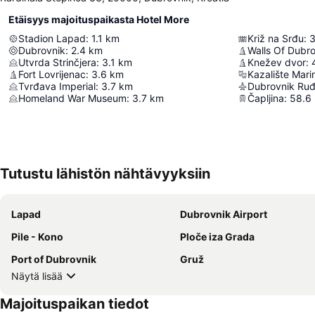
Etäisyys majoituspaikasta Hotel More
Stadion Lapad
:
1.1
km
Križ na Srđu
:
3
Dubrovnik
:
2.4
km
Walls Of Dubr
Utvrda Strinčjera
:
3.1
km
Knežev dvor
:
Fort Lovrijenac
:
3.6
km
Kazalište Mari
Tvrđava Imperial
:
3.7
km
Dubrovnik Ruđ
Homeland War Museum
:
3.7
km
Čapljina
:
58.6
Tutustu lähistön nähtävyyksiin
Lapad
Dubrovnik Airport
Pile - Kono
Ploče iza Grada
Port of Dubrovnik
Gruž
Näytä lisää
Majoituspaikan tiedot