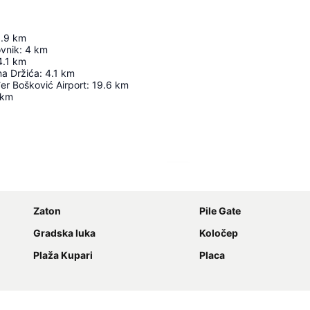
.9
km
ovnik
:
4
km
4.1
km
na Držića
:
4.1
km
er Bošković Airport
:
19.6
km
km
Laajenna kartta
Zaton
Pile Gate
Gradska luka
Koločep
Plaža Kupari
Placa