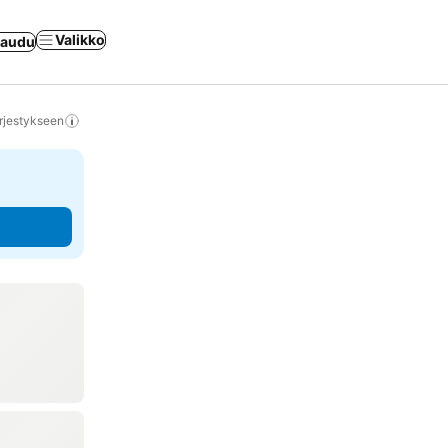
Valikko
jaudu
rjestykseen