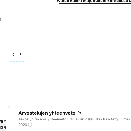
Katso kaikki majoitukset kohteessa
a
Arvostelujen yhteenveto
Tekoälyn tekemä yhteenveto 1 000+ arvostelusta · Päivitetty viimek
75
%
2026
15
%