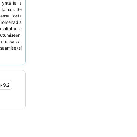
yhtä lailla
n loman. Se
essa, josta
apromenadia
-altaita
ja
outumiseen.
a runsasta,
aamiseksi
näköalalla
s
•
9,2