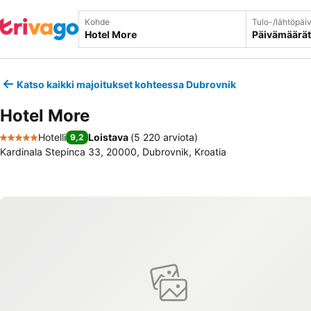
Kohde
Tulo-/lähtöpäi
Päivämäärät
Katso kaikki majoitukset kohteessa Dubrovnik
Hotel More
Hotelli
Loistava
(
5 220 arviota
)
9,2
5 Tähtiluokitus
Kardinala Stepinca 33, 20000, Dubrovnik, Kroatia