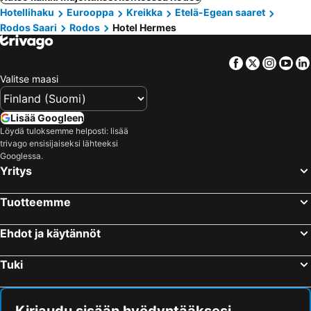
Hotellihaku
Eurooppa
Kreikka
Etelä-Egean saaret
Rodos Saari
Rodos
Hotel Hermes
Facebook
Twitter
Insta
Yo
Valitse maasi
Lisää Googleen
Löydä tuloksemme helposti: lisää
trivago ensisijaiseksi lähteeksi
Googlessa.
Yritys
Tuotteemme
Ehdot ja käytännöt
Tuki