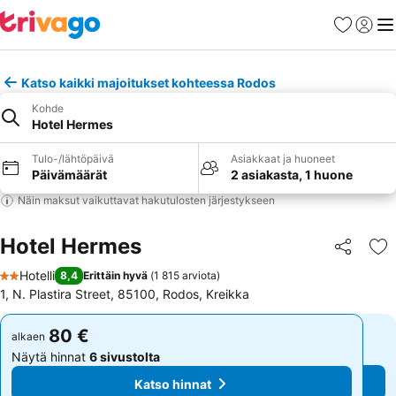
Suosikit
Kirjaud
Val
Katso kaikki majoitukset kohteessa Rodos
Kohde
Hotel Hermes
Tulo-/lähtöpäivä
Asiakkaat ja huoneet
Päivämäärät
2 asiakasta, 1 huone
Näin maksut vaikuttavat hakutulosten järjestykseen
Hotel Hermes
Jaa
Li
Hotelli
8,4
Erittäin hyvä
(
1 815 arviota
)
2 Tähtiluokitus
1, Ν. Plastira Street, 85100, Rodos, Kreikka
80 €
80 €
alkaen
alkaen
Näytä hinnat
6 sivustolta
Näytä hinnat
6 sivustolta
Katso hinnat
Katso hinnat