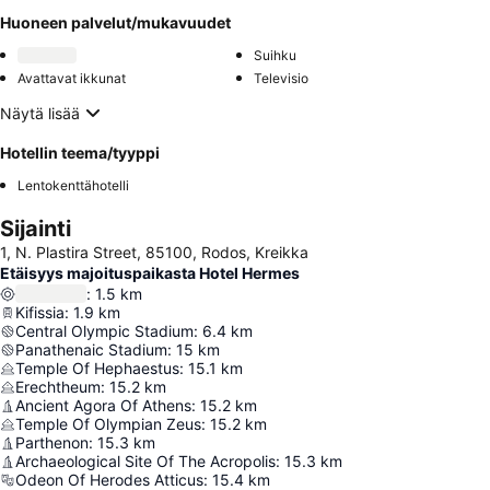
Huoneen palvelut/mukavuudet
Suihku
Avattavat ikkunat
Televisio
Näytä lisää
Hotellin teema/tyyppi
Lentokenttähotelli
Sijainti
1, Ν. Plastira Street, 85100, Rodos, Kreikka
Etäisyys majoituspaikasta Hotel Hermes
:
1.5
km
Kifissia
:
1.9
km
Central Olympic Stadium
:
6.4
km
Panathenaic Stadium
:
15
km
Temple Of Hephaestus
:
15.1
km
Erechtheum
:
15.2
km
Ancient Agora Of Athens
:
15.2
km
Temple Of Olympian Zeus
:
15.2
km
Parthenon
:
15.3
km
Archaeological Site Of The Acropolis
:
15.3
km
Odeon Of Herodes Atticus
:
15.4
km