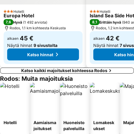
Archaeological Museum of Rhodes
Delfinia
Hotelli
Hotelli
3 Tähtiluokitus
3 Tähtiluokitus
Europa Hotel
Island Sea Side Hot
Anthony Quinn's bay
Kolymbia A - Limanaki
7,6
8,1
Hyvä
(
1 492 arviota
)
Erittäin hyvä
(
940 ar
Pedi
Embonas Natural Kyparissos Forest
Rodos, 1.1 km kohteesta Keskusta
Rodos, 1.2 km kohtees
Marmaris Yacht Marina
Τhe Street of the Knights
45 €
42 €
alkaen
alkaen
Näytä hinnat
9 sivustolta
Näytä hinnat
7 sivus
Katso hinnat
Katso hin
Katso kaikki majoitukset kohteessa Rodos
Rodos: Muita majoituksia
Hotelli
Aamiaisma
Huoneisto
Lomakesk
Maja
joitukset
palveluilla
ukset