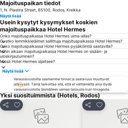
Majoituspaikan tiedot
Old Town Gates
Rodon
1, Ν. Plastira Street, 85100, Rodos, Kreikka
Μedieval city of Rhodes
Water Park Faliraki
Näytä lisää
Afandou
Cactus
Usein kysytyt kysymykset koskien
Kallithea terme
Pallas - 5 Cinemas Center
majoituspaikkaa Hotel Hermes
Icmeler II Public Beach
Acropolis of Lindos
Onko majoituspaikassa Hotel Hermes uima-allas?
Ovatko lemmikkieläimet sallittuja majoituspaikassa Hotel Hermes?
Icmeler Beach
Mandraki
Onko majoituspaikassa Hotel Hermes pysäköintiä saatavilla?
Mihin aikaan majoituspaikassa Hotel Hermes on sisään- ja
Faliraki 1
Kolimbia
uloskirjautuminen?
Castellum
Mantomata
Missä Hotel Hermes sijaitsee?
Stegna
Aqua Dream Water Park
Näytä lisää
Melina Merkouri - Medieval Moat Theater
Tsambika Beach
Varaussivustoilta saamamme hinnat ja saatavuus muuttuvat
jatkuvasti. Tämä tarkoittaa sitä, että et välttämättä aina löydä
Agathi
Mandráki
varaussivustolta täsmälleen samaa tarjousta kuin trivagosta.
«The Blue Orange Band» live Friday's
Orfanidou
Yksi suosituimmista (Hotels, Rodos)
Rodini Park
Lardos
Jaa
Lisää suosikkeihin
Jaa
Lisää suosikk
Kon Tiki
26. 28th October - NO anniversary
Diagoras Stadium
Symi
Golden Beach
Palace of the Grandmaster