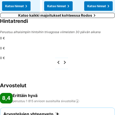
Katso hinnat
Katso hinnat
Katso hinnat
Katso kaikki majoitukset kohteessa Rodos
Hintatrendi
Perustuu alhaisimpiin hintoihin trivagossa viimeisten 30 päivän aikana
0 €
0 €
0 €
Arvostelut
Erittäin hyvä
8,4
perustuu 1 815 arvioon suosituilla
sivustoilla
Arvostelujen yhteenveto