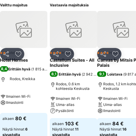
Valittu majoitus
Vastaavia majoituksia
Hotelli
Hotelli
Hotelli
2 Tähtiluokitus
4 Tähtiluokitus
4 Tähtiluokitus
Jaa
Lisää suosikkeihin
Jaa
Lisää suosikkeihin
Jaa
Lisää suo
Hotel Hermes
Castellum Suites - All
Canvas by Mitsis P
Inclusive
Palais
8,4
Erittäin hyvä
(
1 815 arviota
)
8,1
9,1
Erittäin hyvä
(
2 942 arviota
)
Loistava
(
9 817 
Rodos, Kreikka
Rodos, 0.6 km
Rodos, 1.2 km koht
kohteesta Keskusta
Keskusta
Ilmainen Wi-Fi
Ilmainen Wi-Fi
Ilmainen Wi-Fi
Ilmastointi
Uima-allas
Uima-allas
Pysäköinti
Ilmastointi
80 €
alkaen
103 €
84 €
alkaen
alkaen
Näytä hinnat
6
Näytä hinnat
11
Näytä hinnat
16
sivustolta
sivustolta
sivustolta