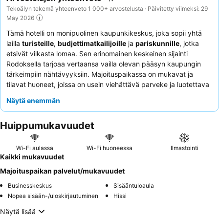
Tekoälyn tekemä yhteenveto 1 000+ arvostelusta · Päivitetty viimeksi: 29
May 2026
Tämä hotelli on monipuolinen kaupunkikeskus, joka sopii yhtä
lailla
turisteille
,
budjettimatkailijoille
ja
pariskunnille
, jotka
etsivät vilkasta lomaa. Sen erinomainen keskeinen sijainti
Rodoksella tarjoaa vertaansa vailla olevan pääsyn kaupungin
tärkeimpiin nähtävyyksiin. Majoituspaikassa on mukavat ja
tilavat huoneet, joissa on usein viehättävä parveke ja luotettava
Wi-Fi-yhteys
. Asiakkaat kehuvat jatkuvasti henkilökunnan
Näytä enemmän
poikkeuksellista avuliaisuutta ja ystävällisyyttä sekä runsasta,
maukasta ja monipuolista aamiaisbuffetia. Rauhallisempaa
Huippumukavuudet
kokemusta varten kannattaa pyytää huonetta, joka ei ole
vilkkaan kadun puolella.
Wi-Fi aulassa
Wi-Fi huoneessa
Ilmastointi
Kaikki mukavuudet
Majoituspaikan palvelut/mukavuudet
Businesskeskus
Sisääntuloaula
Nopea sisään-/uloskirjautuminen
Hissi
Näytä lisää