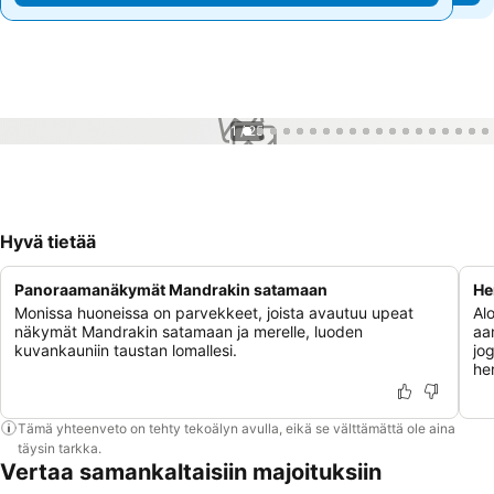
1 / 25
Hyvä tietää
Panoraamanäkymät Mandrakin satamaan
He
Monissa huoneissa on parvekkeet, joista avautuu upeat
Alo
näkymät Mandrakin satamaan ja merelle, luoden
aam
kuvankauniin taustan lomallesi.
jog
he
Tämä yhteenveto on tehty tekoälyn avulla, eikä se välttämättä ole aina
täysin tarkka.
Vertaa samankaltaisiin majoituksiin