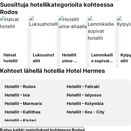
Suosittuja hotellikategorioita kohteessa
Rodos
Halvat
Luksushot
Hotellit
Lemmikeill
Kylp
hotellit
ellit
uima-
e sopivat
ellit
altaalla
hotellit
Kohteet lähellä hotellia Hotel Hermes
Hotellit – Rodos
Hotellit – Faliraki
Hotellit – Ixia
Hotellit – Ialyssos
Hotellit – Marmaris
Hotellit – Kolymbia
Hotellit – Kallithea
Hotellit – Kos - City
Hotellit – Kiotari
Katso kaikki majoitukset kohteessa Rodos