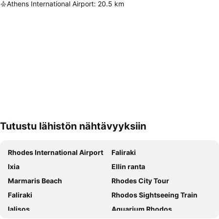
Athens International Airport
:
20.5
km
Tutustu lähistön nähtävyyksiin
Laajenna kartta
Rhodes International Airport
Faliraki
Ixia
Ellin ranta
Marmaris Beach
Rhodes City Tour
Faliraki
Rhodos Sightseeing Train
Ialisos
Aquarium Rhodos