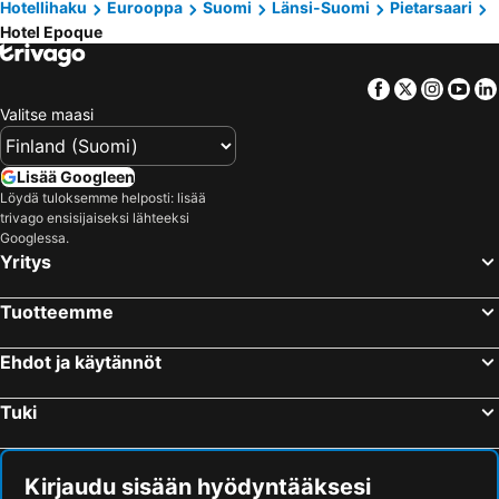
Hotellihaku
Eurooppa
Suomi
Länsi-Suomi
Pietarsaari
Hotel Epoque
Facebook
Twitter
Insta
Yo
Valitse maasi
Lisää Googleen
Löydä tuloksemme helposti: lisää
trivago ensisijaiseksi lähteeksi
Googlessa.
Yritys
Tuotteemme
Ehdot ja käytännöt
Tuki
Kirjaudu sisään hyödyntääksesi