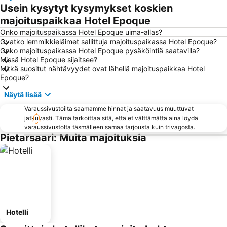
Usein kysytyt kysymykset koskien
majoituspaikkaa Hotel Epoque
Onko majoituspaikassa Hotel Epoque uima-allas?
Ovatko lemmikkieläimet sallittuja majoituspaikassa Hotel Epoque?
Onko majoituspaikassa Hotel Epoque pysäköintiä saatavilla?
Missä Hotel Epoque sijaitsee?
Mitkä suositut nähtävyydet ovat lähellä majoituspaikkaa Hotel
Epoque?
Näytä lisää
Varaussivustoilta saamamme hinnat ja saatavuus muuttuvat
jatkuvasti. Tämä tarkoittaa sitä, että et välttämättä aina löydä
varaussivustolta täsmälleen samaa tarjousta kuin trivagosta.
Pietarsaari: Muita majoituksia
Hotelli