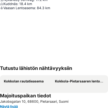
Kuddnäs
:
18.4
km
Vaasan Lentoasema
:
84.3
km
Tutustu lähistön nähtävyyksiin
Laajenna kartta
Kokkolan rautatieasema
Kokkola-Pietarsaaren lentoasema
Majoituspaikan tiedot
Jakobsgatan 10, 68600, Pietarsaari, Suomi
Näytä lisää