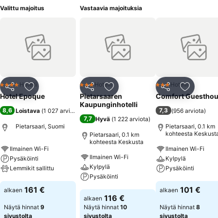
Valittu majoitus
Vastaavia majoituksia
Hotelli
Hotelli
Hotelli
4 Tähtiluokitus
3 Tähtiluokitus
3 Tähtiluokitus
Jaa
Lisää suosikkeihin
Jaa
Lisää suosikkeihin
Jaa
Lisää suo
Hotel Epoque
Pietarsaaren
Comfort Guestho
Kaupunginhotelli
8,6
7,3
Loistava
(
1 027 arviota
)
(
956 arviota
)
7,7
Hyvä
(
1 222 arviota
)
Pietarsaari, Suomi
Pietarsaari, 0.1 km
kohteesta Keskust
Pietarsaari, 0.1 km
kohteesta Keskusta
Ilmainen Wi-Fi
Ilmainen Wi-Fi
Ilmainen Wi-Fi
Pysäköinti
Kylpylä
Kylpylä
Lemmikit sallittu
Pysäköinti
Pysäköinti
Katso hinnat
Katso hinnat
161 €
101 €
alkaen
alkaen
Katso hinnat
116 €
alkaen
Näytä hinnat
9
Näytä hinnat
10
Näytä hinnat
8
sivustolta
sivustolta
sivustolta