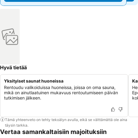
Hyvä tietää
Yksityiset saunat huoneissa
Ka
Rentoudu valikoiduissa huoneissa, joissa on oma sauna,
Her
mikä on ainutlaatuinen mukavuus rentoutumiseen päivän
Ep
tutkimisen jälkeen.
ko
Tämä yhteenveto on tehty tekoälyn avulla, eikä se välttämättä ole aina
täysin tarkka.
Vertaa samankaltaisiin majoituksiin