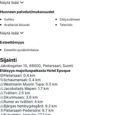
Näytä lisää
Huoneen palvelut/mukavuudet
Suihku
Silitysvälineet
Avattavat ikkunat
Televisio
Näytä lisää
Esteettömyys
Esteetön pysäköintialue
Sijainti
Jakobsgatan 10, 68600, Pietarsaari, Suomi
Etäisyys majoituspaikasta Hotel Epoque
Pietarsaari
:
0.4
km
Schaumansali
:
0.4
km
Westmanin Muorin Tupa
:
0.5
km
Jacobstads Wapen
:
1.7
km
Tvätteri
:
2.5
km
Sikurimuseo
:
3.6
km
Ruiner av tvätteri
:
4
km
Bjärgas hembygdsgård
:
9.2
km
Pietarsaari-Pedersöre
:
9.7
km
Nykarleby Jernväg
:
17.2
km