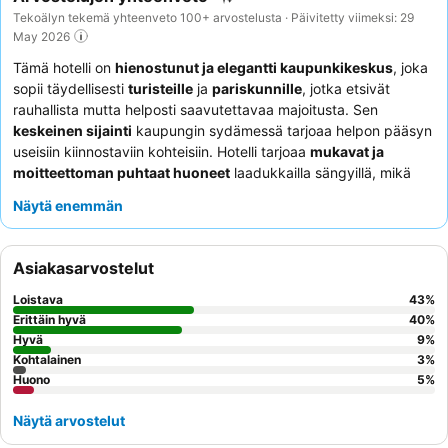
Tekoälyn tekemä yhteenveto 100+ arvostelusta · Päivitetty viimeksi: 29
May 2026
Tämä hotelli on
hienostunut ja elegantti kaupunkikeskus
, joka
sopii täydellisesti
turisteille
ja
pariskunnille
, jotka etsivät
rauhallista mutta helposti saavutettavaa majoitusta. Sen
keskeinen sijainti
kaupungin sydämessä tarjoaa helpon pääsyn
useisiin kiinnostaviin kohteisiin. Hotelli tarjoaa
mukavat ja
moitteettoman puhtaat huoneet
laadukkailla sängyillä, mikä
takaa levollisen kokemuksen. Asiakkaat kehuvat jatkuvasti
Näytä enemmän
henkilökunnan poikkeuksellista ystävällisyyttä
ja
erinomaisia, monipuolisia aamiaisia
, joissa on laaja valikoima
lämpimiä ja kylmiä vaihtoehtoja. Todella ylellisen lisän tarjoavat
Asiakasarvostelut
huoneissa olevat
Ritualsin kylpytuotteet
.
Loistava
43
%
Erittäin hyvä
40
%
Hyvä
9
%
Kohtalainen
3
%
Huono
5
%
Näytä arvostelut