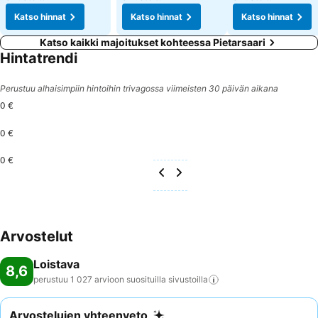
Katso hinnat
Katso hinnat
Katso hinnat
Katso kaikki majoitukset kohteessa Pietarsaari
Hintatrendi
Perustuu alhaisimpiin hintoihin trivagossa viimeisten 30 päivän aikana
0 €
0 €
0 €
Arvostelut
Loistava
8,6
perustuu 1 027 arvioon suosituilla
sivustoilla
Arvostelujen yhteenveto