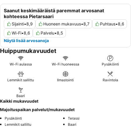
Saanut keskimääräistä paremmat arvosanat
kohteessa Pietarsaari
Sijainti
•
8,9
Huoneen mukavuus
•
8,7
Puhtaus
•
8,6
Wi-Fi
•
8,6
Palvelu
•
8,5
Näytä lisää arvosanoja
Huippumukavuudet
Wi-Fi aulassa
Wi-Fi huoneessa
Pysäköinti
Lemmikit sallittu
Ilmastointi
Ravintola
Baari
Kaikki mukavuudet
Majoituspaikan palvelut/mukavuudet
Pysäköinti
Terassi
Lemmikit sallittu
Baari