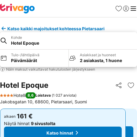
Suosikit
Kirjaud
Val
Katso kaikki majoitukset kohteessa Pietarsaari
Kohde
Hotel Epoque
Tulo-/lähtöpäivä
Asiakkaat ja huoneet
Päivämäärät
2 asiakasta, 1 huone
Näin maksut vaikuttavat hakutulosten järjestykseen
Hotel Epoque
Jaa
Li
Hotelli
8,6
Loistava
(
1 027 arviota
)
4 Tähtiluokitus
Jakobsgatan 10, 68600, Pietarsaari, Suomi
161 €
161 €
alkaen
alkaen
Näytä hinnat
9 sivustolta
Näytä hinnat
9 sivustolta
Katso hinnat
Katso hinnat