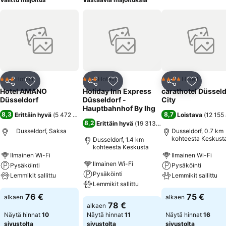
Hotelli
Hotelli
Hotelli
3 Tähtiluokitus
3 Tähtiluokitus
4 Tähtiluokitus
Jaa
Lisää suosikkeihin
Jaa
Lisää suosikkeihin
Jaa
Lisää suo
Hotel AMANO
Holiday Inn Express
carathotel Düsseld
Düsseldorf
Düsseldorf -
City
Hauptbahnhof By Ihg
8,3
8,7
Erittäin hyvä
(
5 472 arviota
)
Loistava
(
12 155 
8,2
Erittäin hyvä
(
19 313 arviota
)
Dusseldorf, Saksa
Dusseldorf, 0.7 km
kohteesta Keskust
Dusseldorf, 1.4 km
kohteesta Keskusta
Ilmainen Wi-Fi
Ilmainen Wi-Fi
Ilmainen Wi-Fi
Pysäköinti
Pysäköinti
Pysäköinti
Lemmikit sallittu
Lemmikit sallittu
Lemmikit sallittu
76 €
75 €
alkaen
alkaen
78 €
alkaen
Näytä hinnat
10
Näytä hinnat
11
Näytä hinnat
16
sivustolta
sivustolta
sivustolta