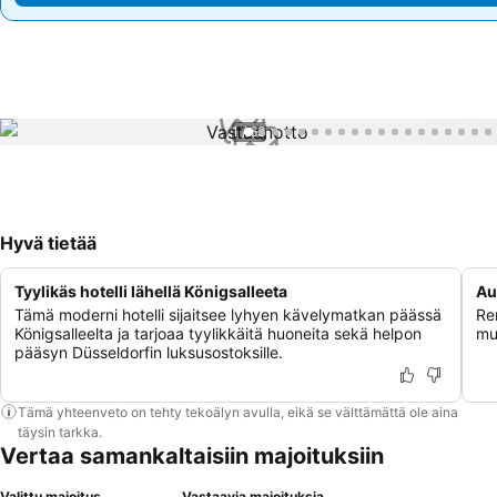
1 / 63
Hyvä tietää
Tyylikäs hotelli lähellä Königsalleeta
Au
Tämä moderni hotelli sijaitsee lyhyen kävelymatkan päässä
Ren
Königsalleelta ja tarjoaa tyylikkäitä huoneita sekä helpon
mu
pääsyn Düsseldorfin luksusostoksille.
Tämä yhteenveto on tehty tekoälyn avulla, eikä se välttämättä ole aina
täysin tarkka.
Vertaa samankaltaisiin majoituksiin
Valittu majoitus
Vastaavia majoituksia