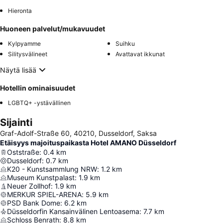
Hieronta
Huoneen palvelut/mukavuudet
Kylpyamme
Suihku
Silitysvälineet
Avattavat ikkunat
Näytä lisää
Hotellin ominaisuudet
LGBTQ+ -ystävällinen
Sijainti
Graf-Adolf-Straße 60, 40210, Dusseldorf, Saksa
Etäisyys majoituspaikasta Hotel AMANO Düsseldorf
Oststraße
:
0.4
km
Dusseldorf
:
0.7
km
K20 - Kunstsammlung NRW
:
1.2
km
Museum Kunstpalast
:
1.9
km
Neuer Zollhof
:
1.9
km
MERKUR SPIEL-ARENA
:
5.9
km
PSD Bank Dome
:
6.2
km
Düsseldorfin Kansainvälinen Lentoasema
:
7.7
km
Schloss Benrath
:
8.8
km