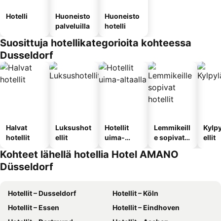
Hotelli
Huoneisto
Huoneisto
palveluilla
hotelli
Suosittuja hotellikategorioita kohteessa
Dusseldorf
Halvat
Luksushot
Hotellit
Lemmikeill
Kylp
hotellit
ellit
uima-
e sopivat
ellit
altaalla
hotellit
Kohteet lähellä hotellia Hotel AMANO
Düsseldorf
Hotellit – Dusseldorf
Hotellit – Köln
Hotellit – Essen
Hotellit – Eindhoven