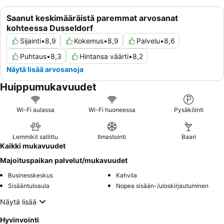
Saanut keskimääräistä paremmat arvosanat
kohteessa Dusseldorf
Sijainti
•
8,9
Kokemus
•
8,9
Palvelu
•
8,6
Puhtaus
•
8,3
Hintansa väärti
•
8,2
Näytä lisää arvosanoja
Huippumukavuudet
Wi-Fi aulassa
Wi-Fi huoneessa
Pysäköinti
Lemmikit sallittu
Ilmastointi
Baari
Kaikki mukavuudet
Majoituspaikan palvelut/mukavuudet
Businesskeskus
Kahvila
Sisääntuloaula
Nopea sisään-/uloskirjautuminen
Näytä lisää
Hyvinvointi