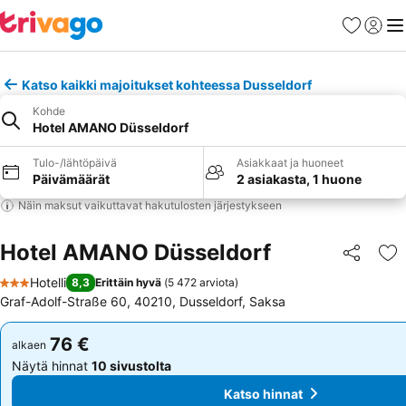
Suosikit
Kirjaud
Val
Katso kaikki majoitukset kohteessa Dusseldorf
Kohde
Hotel AMANO Düsseldorf
Tulo-/lähtöpäivä
Asiakkaat ja huoneet
Päivämäärät
2 asiakasta, 1 huone
Näin maksut vaikuttavat hakutulosten järjestykseen
Hotel AMANO Düsseldorf
Jaa
Li
Hotelli
8,3
Erittäin hyvä
(
5 472 arviota
)
3 Tähtiluokitus
Graf-Adolf-Straße 60, 40210, Dusseldorf, Saksa
76 €
76 €
alkaen
alkaen
Näytä hinnat
10 sivustolta
Näytä hinnat
10 sivustolta
Katso hinnat
Katso hinnat