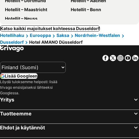
Hotellit – Dortmund
Hotellit – Aachen
Hotellit – Maastricht
Hotellit – Bonn
Hotellit – Neuss
Katso kaikki majoitukset kohteessa Dusseldorf
Hotellihaku
Eurooppa
Saksa
Nordrhein-Westfalen
Dusseldorf
Hotel AMANO Düsseldorf
Facebook
Twitter
Insta
Yo
Lisää Googleen
Löydä tuloksemme helposti: lisää
trivago ensisijaiseksi lähteeksi
Googlessa.
Yritys
Tuotteemme
Ehdot ja käytännöt