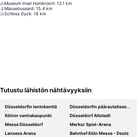
Museum Insel Hombroich
:
12.1
km
Mäusebussard
:
15.4
km
Schloss Dyck
:
18
km
Tutustu lähistön nähtävyyksiin
Laajenna kartta
Düsseldorfin lentokenttä
Düsseldorfin päärautatieasema
Kölnin vanhakaupunki
Düsseldorf Altstadt
Messe Düsseldorf
Merkur Spiel-Arena
Lanxess Arena
Bahnhof Köln Messe - Deutz