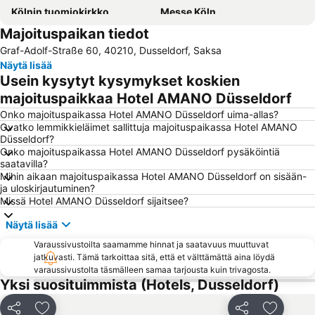
Kölnin tuomiokirkko
Messe Köln
Majoituspaikan tiedot
Cologne Central station
Airport Cologne - Bonn
Graf-Adolf-Straße 60, 40210, Dusseldorf, Saksa
Messe Essen
Düsseldorf Stadtmitte
Näytä lisää
Duisburgin päärautatieasema
Fühlinger See
Usein kysytyt kysymykset koskien
ISS Dome
Kaisergarten
majoituspaikkaa Hotel AMANO Düsseldorf
Bahnhof Düsseldorf Flughafen
Belgian Quarter
Onko majoituspaikassa Hotel AMANO Düsseldorf uima-allas?
Ovatko lemmikkieläimet sallittuja majoituspaikassa Hotel AMANO
Weihnachtsmarkt Düsseldorf
Altstadt-Nord
Düsseldorf?
Onko majoituspaikassa Hotel AMANO Düsseldorf pysäköintiä
Marienburg
Jahrhunderthalle Bochum
saatavilla?
Equitana Equestrian Sports World Fair
Königsallee
Mihin aikaan majoituspaikassa Hotel AMANO Düsseldorf on sisään-
ja uloskirjautuminen?
TuRU 1880
Pempelfort
Missä Hotel AMANO Düsseldorf sijaitsee?
Ehrenfeld
Alter Markt Köln
Näytä lisää
Gelsenkirchenin päärautatieasema
Friedrichstadt
Varaussivustoilta saamamme hinnat ja saatavuus muuttuvat
Rath
Hauptbahnhof Essen
jatkuvasti. Tämä tarkoittaa sitä, että et välttämättä aina löydä
varaussivustolta täsmälleen samaa tarjousta kuin trivagosta.
Stadtkern
Zollverein
Yksi suosituimmista (Hotels, Dusseldorf)
Altstadt
Movie Park Germany
Jaa
Jaa