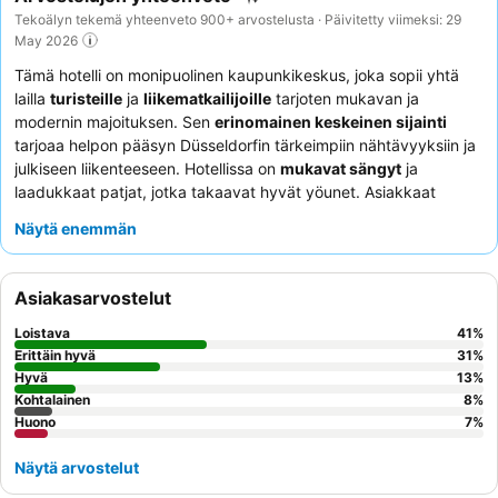
Tekoälyn tekemä yhteenveto 900+ arvostelusta · Päivitetty viimeksi: 29
May 2026
Tämä hotelli on monipuolinen kaupunkikeskus, joka sopii yhtä
lailla
turisteille
ja
liikematkailijoille
tarjoten mukavan ja
modernin majoituksen. Sen
erinomainen keskeinen sijainti
tarjoaa helpon pääsyn Düsseldorfin tärkeimpiin nähtävyyksiin ja
julkiseen liikenteeseen. Hotellissa on
mukavat sängyt
ja
laadukkaat patjat, jotka takaavat hyvät yöunet. Asiakkaat
kehuvat jatkuvasti
hotellin henkilökuntaa
poikkeuksellisesta
Näytä enemmän
ystävällisyydestä ja
aamiaisbuffetia
sen erinomaisesta
valikoimasta ja laadusta. Rauhallisempaa kokemusta kaipaavien
kannattaa pyytää huonetta puutarhan puolelta.
Asiakasarvostelut
Loistava
41
%
Erittäin hyvä
31
%
Hyvä
13
%
Kohtalainen
8
%
Huono
7
%
Näytä arvostelut