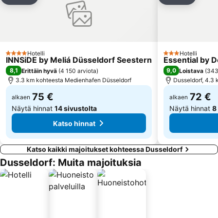
Lisää suosikkeihin
Lisää su
Oberkassel
Gerresheim
Unterrath
Boot
Rheydt
Essen Motor Show
Junkersdorf
Imhoff-Schokoladenmuseum
Hotelli
Hotelli
4 Tähtiluokitus
3 Tähtiluokitus
Veltins Areena
Medienhafen Düsseldorf
INNSiDE by Meliá Düsseldorf Seestern
Essential by D
8,1
9,0
Erittäin hyvä
(
4 150 arviota
)
Loistava
(
343
Flingern-Süd
Bilk
3.3 km kohteesta Medienhafen Düsseldorf
Dusseldorf, 4.3
75 €
72 €
alkaen
alkaen
Näytä hinnat
14 sivustolta
Näytä hinnat
8
Katso hinnat
Katso kaikki majoitukset kohteessa Dusseldorf
Dusseldorf: Muita majoituksia