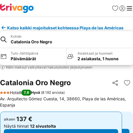
Suosikit
Kirjaud
Val
Katso kaikki majoitukset kohteessa Playa de las Américas
Kohde
Catalonia Oro Negro
Tulo-/lähtöpäivä
Asiakkaat ja huoneet
Päivämäärät
2 asiakasta, 1 huone
Näin maksut vaikuttavat hakutulosten järjestykseen
Catalonia Oro Negro
Jaa
Li
Hotelli
7,9
Hyvä
(
8 192 arviota
)
3 Tähtiluokitus
Av. Arquitecto Gómez Cuesta, 14, 38660, Playa de las Américas,
Espanja
137 €
137 €
alkaen
alkaen
Näytä hinnat
12 sivustolta
Näytä hinnat
12 sivustolta