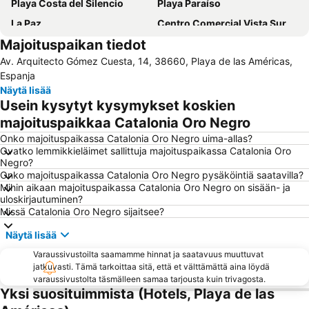
Playa Costa del Silencio
Playa Paraíso
La Paz
Centro Comercial Vista Sur
Majoituspaikan tiedot
Amarilla Golf
Playa de Torviscas
Av. Arquitecto Gómez Cuesta, 14, 38660, Playa de las Américas,
Costa Adeje-El
Punta Brava
Espanja
Puerto Colón
Teide National Park
Näytä lisää
Usein kysytyt kysymykset koskien
Centro
Plaza del Charco
majoituspaikkaa Catalonia Oro Negro
Lago Martiánez
Playa de Las Vistas
Onko majoituspaikassa Catalonia Oro Negro uima-allas?
Puerto de Los Gigantes
Acantilados de los Gigantes
Ovatko lemmikkieläimet sallittuja majoituspaikassa Catalonia Oro
Negro?
Playa Martiánez
Del Duque
Onko majoituspaikassa Catalonia Oro Negro pysäköintiä saatavilla?
El Puerto
Troya I y II
Mihin aikaan majoituspaikassa Catalonia Oro Negro on sisään- ja
uloskirjautuminen?
La Caleta
Tenerife Pearl
Missä Catalonia Oro Negro sijaitsee?
Puertito de Armeñime
Loro Parque
Näytä lisää
Playa Jardín
Centro Comercial Safari
Varaussivustoilta saamamme hinnat ja saatavuus muuttuvat
Aqualand
Centro Comercial El Duque
jatkuvasti. Tämä tarkoittaa sitä, että et välttämättä aina löydä
varaussivustolta täsmälleen samaa tarjousta kuin trivagosta.
Playa de Los Guíos
Complejo Playa Jardín
Yksi suosituimmista (Hotels, Playa de las
Playa de Santiago
La Pinta