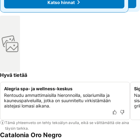
Katso hinnat
Katso hinnat
Hyvä tietää
Alegria spa- ja wellness-keskus
Si
Rentoudu ammattimaisilla hieronnoilla, solariumilla ja
Na
kauneuspalveluilla, jotka on suunniteltu virkistämään
sis
aistejasi lomasi aikana.
gri
Tämä yhteenveto on tehty tekoälyn avulla, eikä se välttämättä ole aina
täysin tarkka.
Catalonia Oro Negro