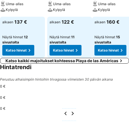
Uima-allas
Uima-allas
Uima-allas
Kylpylä
Kylpylä
Kylpylä
137 €
122 €
160 €
alkaen
alkaen
alkaen
Näytä hinnat
12
Näytä hinnat
11
Näytä hinnat
15
sivustolta
sivustolta
sivustolta
Katso hinnat
Katso hinnat
Katso hinnat
Katso kaikki majoitukset kohteessa Playa de las Américas
Hintatrendi
Perustuu alhaisimpiin hintoihin trivagossa viimeisten 30 päivän aikana
0 €
0 €
0 €