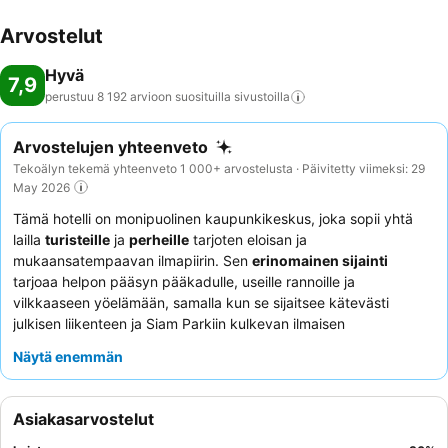
Arvostelut
Hyvä
7,9
perustuu 8 192 arvioon suosituilla
sivustoilla
Arvostelujen yhteenveto
Tekoälyn tekemä yhteenveto 1 000+ arvostelusta · Päivitetty viimeksi: 29
May 2026
Tämä hotelli on monipuolinen kaupunkikeskus, joka sopii yhtä
lailla
turisteille
ja
perheille
tarjoten eloisan ja
mukaansatempaavan ilmapiirin. Sen
erinomainen sijainti
tarjoaa helpon pääsyn pääkadulle, useille rannoille ja
vilkkaaseen yöelämään, samalla kun se sijaitsee kätevästi
julkisen liikenteen ja Siam Parkiin kulkevan ilmaisen
bussikuljetuksen lähellä. Hotellissa on
hyvin hoidettu pääuima-
Näytä enemmän
allas
, joka toimii vilkkaana toimintakeskuksena, ja sitä täydentää
rauhallisempi kattouima-allas seesteiseen rentoutumiseen.
Asiakkaat kehuvat jatkuvasti
vieraanvaraista ja avuliasta
Asiakasarvostelut
henkilökuntaa
sekä laajaa, monipuolista
aamiaispöytää
, joka