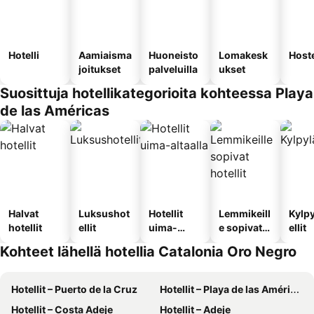
Hotelli
Aamiaisma
Huoneisto
Lomakesk
Hoste
joitukset
palveluilla
ukset
Suosittuja hotellikategorioita kohteessa Playa
de las Américas
Halvat
Luksushot
Hotellit
Lemmikeill
Kylp
hotellit
ellit
uima-
e sopivat
ellit
altaalla
hotellit
Kohteet lähellä hotellia Catalonia Oro Negro
Hotellit – Puerto de la Cruz
Hotellit – Playa de las Américas
Hotellit – Costa Adeje
Hotellit – Adeje