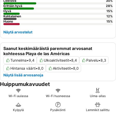
sisältää tuoreita munakkaita ja jopa samppanjaa. Mukavamman
Loistava
30
%
oleskelun takaamiseksi asiakkaita kehotetaan valitsemaan
Erittäin hyvä
28
%
kunnostetut huoneet
Hyvä
, jotka tarjoavat modernin sisustuksen,
15
%
Kohtalainen
12
%
tilavuutta ja mukavat mukavuudet.
Huono
15
%
Näytä arvostelut
Saanut keskimääräistä paremmat arvosanat
kohteessa Playa de las Américas
Tunnelma
•
9,4
Ulkoaktiviteetit
•
8,4
Palvelu
•
8,3
Hintansa väärti
•
8,0
Aktiviteetit
•
8,0
Näytä lisää arvosanoja
Huippumukavuudet
Wi-Fi aulassa
Wi-Fi huoneessa
Uima-allas
Kylpylä
Pysäköinti
Lemmikit sallittu