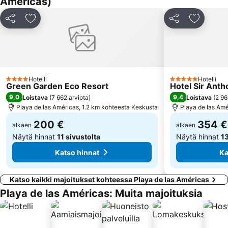
Américas)
La Caleta
Playa de Las Galletas
Jaa
Lisää suosikkeihin
Jaa
Lisää su
Mercadillo de Alcalá
Teleférico del Teide
San Fernando
Parque Taoro
Bananera El Guanche
Jardín Botánico
Calle de San Telmo
del Camison
Hotelli
Hotelli
4 Tähtiluokitus
5 Tähtiluokitus
Corpus Cristi
Playa de la Tejita
Green Garden Eco Resort
Hotel Sir Anth
9,0
9,4
Loistava
(
7 662 arviota
)
Loistava
(
2 96
Playa de las Américas, 1.2 km kohteesta Keskusta
Playa de las Amé
200 €
354 €
alkaen
alkaen
Näytä hinnat
11 sivustolta
Näytä hinnat
13
Katso hinnat
Ka
Katso kaikki majoitukset kohteessa Playa de las Américas
Playa de las Américas: Muita majoituksia