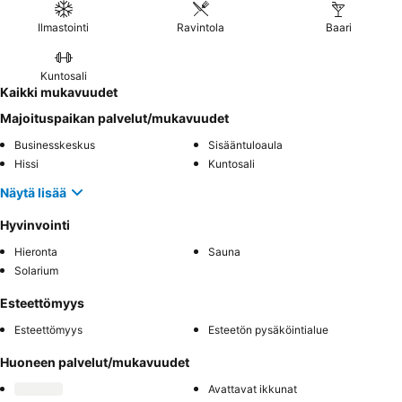
Ilmastointi
Ravintola
Baari
Kuntosali
Kaikki mukavuudet
Majoituspaikan palvelut/mukavuudet
Businesskeskus
Sisääntuloaula
Hissi
Kuntosali
Näytä lisää
Hyvinvointi
Hieronta
Sauna
Solarium
Esteettömyys
Esteettömyys
Esteetön pysäköintialue
Huoneen palvelut/mukavuudet
Avattavat ikkunat