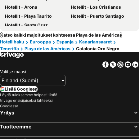
Hotellit – Arona
Hotellit – Los Cristianos
Hotellit – Playa Taurito
Hotellit – Puerto Santiago
Hotellit – Santa Cruz
Katso kaikki majoitukset kohteessa Playa de las Américas
Hotellihaku
Eurooppa
Espanja
Kanariansaaret
Teneriffa
Playa de las Américas
Catalonia Oro Negro
Facebook
Twitter
Insta
Yo
Valitse maasi
Lisää Googleen
Löydä tuloksemme helposti: lisää
trivago ensisijaiseksi lähteeksi
Googlessa.
Yritys
Tuotteemme