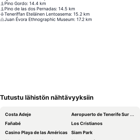
Pino Gordo
:
14.4
km
Pino de las dos Pernadas
:
14.5
km
Teneriffan Eteläinen Lentoasema
:
15.2
km
Juan Évora Ethnographic Museum
:
17.2
km
Tutustu lähistön nähtävyyksiin
Laajenna kartta
Costa Adeje
Aeropuerto de Tenerife Sur Reina Sofía
Fañabé
Los Cristianos
Casino Playa de las Américas
Siam Park