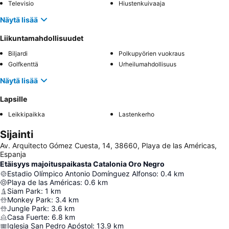
Televisio
Hiustenkuivaaja
Näytä lisää
Liikuntamahdollisuudet
Biljardi
Polkupyörien vuokraus
Golfkenttä
Urheilumahdollisuus
Näytä lisää
Lapsille
Leikkipaikka
Lastenkerho
Sijainti
Av. Arquitecto Gómez Cuesta, 14, 38660, Playa de las Américas,
Espanja
Etäisyys majoituspaikasta Catalonia Oro Negro
Estadio Olímpico Antonio Domínguez Alfonso
:
0.4
km
Playa de las Américas
:
0.6
km
Siam Park
:
1
km
Monkey Park
:
3.4
km
Jungle Park
:
3.6
km
Casa Fuerte
:
6.8
km
Iglesia San Pedro Apóstol
:
13.9
km