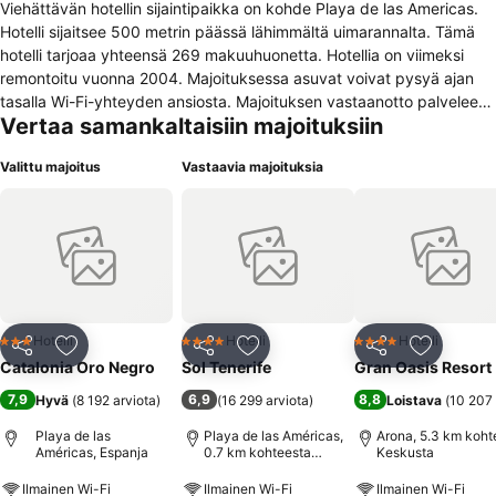
Viehättävän hotellin sijaintipaikka on kohde Playa de las Americas.
Hotelli sijaitsee 500 metrin päässä lähimmältä uimarannalta. Tämä
hotelli tarjoaa yhteensä 269 makuuhuonetta. Hotellia on viimeksi
remontoitu vuonna 2004. Majoituksessa asuvat voivat pysyä ajan
tasalla Wi-Fi-yhteyden ansiosta. Majoituksen vastaanotto palvelee
Vertaa samankaltaisiin majoituksiin
ympäri vuorokauden, jotta vieraiden tarpeisiin voidaan vastata mihin
vuorokauden aikaan tahansa. Valitettavasti vierailijoiden ei ole
Valittu majoitus
Vastaavia majoituksia
mahdollista saada vauvasänkyä pikkulapsille mihinkään
makuuhuoneeseen. Kaikki huoneet tässä liikuntarajoitteisille
soveltuvassa majoituksessa ovat esteettömiä. Hotelli ei hyväksy
lemmikkivieraita. Vieraat voivat nauttia majoituksen viihdetarjonnan
vaihtoehdoista. Joistain palveluista saatetaan periä lisämaksu.
Hotelli
Hotelli
Hotelli
3 Tähtiluokitus
4 Tähtiluokitus
4 Tähtiluokitus
Jaa
Lisää suosikkeihin
Jaa
Lisää suosikkeihin
Jaa
Lisää suo
Catalonia Oro Negro
Sol Tenerife
Gran Oasis Resort
7,9
6,9
8,8
Hyvä
(
8 192 arviota
)
(
16 299 arviota
)
Loistava
(
10 207 
Playa de las
Playa de las Américas,
Arona, 5.3 km koht
Américas, Espanja
0.7 km kohteesta
Keskusta
Keskusta
Ilmainen Wi-Fi
Ilmainen Wi-Fi
Ilmainen Wi-Fi