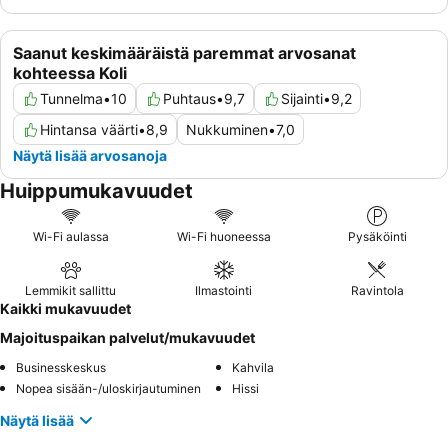
Saanut keskimääräistä paremmat arvosanat
kohteessa Koli
Tunnelma
•
10
Puhtaus
•
9,7
Sijainti
•
9,2
Hintansa väärti
•
8,9
Nukkuminen
•
7,0
Näytä lisää arvosanoja
Huippumukavuudet
Wi-Fi aulassa
Wi-Fi huoneessa
Pysäköinti
Lemmikit sallittu
Ilmastointi
Ravintola
Kaikki mukavuudet
Majoituspaikan palvelut/mukavuudet
Businesskeskus
Kahvila
Nopea sisään-/uloskirjautuminen
Hissi
Näytä lisää