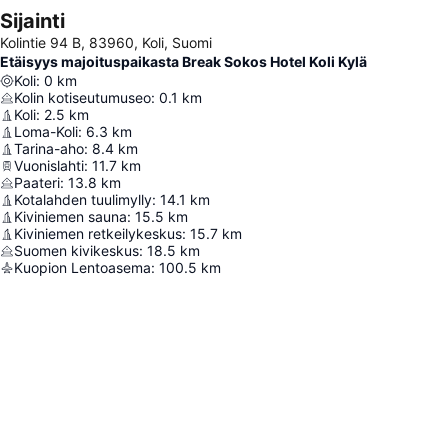
Sijainti
Kolintie 94 B, 83960, Koli, Suomi
Etäisyys majoituspaikasta Break Sokos Hotel Koli Kylä
Koli
:
0
km
Kolin kotiseutumuseo
:
0.1
km
Koli
:
2.5
km
Loma-Koli
:
6.3
km
Tarina-aho
:
8.4
km
Vuonislahti
:
11.7
km
Paateri
:
13.8
km
Kotalahden tuulimylly
:
14.1
km
Kiviniemen sauna
:
15.5
km
Kiviniemen retkeilykeskus
:
15.7
km
Suomen kivikeskus
:
18.5
km
Kuopion Lentoasema
:
100.5
km