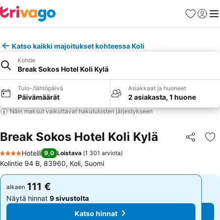
Suosikit
Kirjaud
Val
Katso kaikki majoitukset kohteessa Koli
Kohde
Break Sokos Hotel Koli Kylä
Tulo-/lähtöpäivä
Asiakkaat ja huoneet
Päivämäärät
2 asiakasta, 1 huone
Näin maksut vaikuttavat hakutulosten järjestykseen
Break Sokos Hotel Koli Kylä
Jaa
Li
Hotelli
9,0
Loistava
(
1 301 arviota
)
4 Tähtiluokitus
Kolintie 94 B, 83960, Koli, Suomi
111 €
111 €
alkaen
alkaen
Näytä hinnat
9 sivustolta
Näytä hinnat
9 sivustolta
Katso hinnat
Katso hinnat