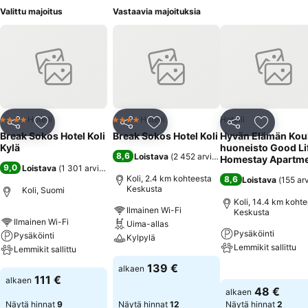
Valittu majoitus
Vastaavia majoituksia
Hotelli
Hotelli
Hotelli
4 Tähtiluokitus
4 Tähtiluokitus
Jaa
Lisää suosikkeihin
Jaa
Lisää suosikkeihin
Jaa
Lisää suo
Break Sokos Hotel Koli
Break Sokos Hotel Koli
Hyvän Elämän Kou
Kylä
huoneisto Good Li
8,6
Loistava
(
2 452 arviota
)
Homestay Apartm
9,0
Loistava
(
1 301 arviota
)
Koli, 2.4 km kohteesta
8,6
Loistava
(
155 ar
Keskusta
Koli, Suomi
Koli, 14.4 km koht
Ilmainen Wi-Fi
Keskusta
Ilmainen Wi-Fi
Uima-allas
Pysäköinti
Pysäköinti
Kylpylä
Lemmikit sallittu
Lemmikit sallittu
Katso hinnat
139 €
alkaen
Katso hinnat
Katso hinnat
111 €
alkaen
48 €
alkaen
Näytä hinnat
9
Näytä hinnat
12
Näytä hinnat
2