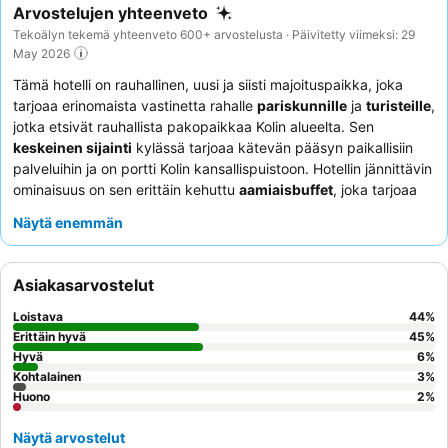
Arvostelujen yhteenveto
Tekoälyn tekemä yhteenveto 600+ arvostelusta · Päivitetty viimeksi: 29
May 2026
Tämä hotelli on rauhallinen, uusi ja siisti majoituspaikka, joka
tarjoaa erinomaista vastinetta rahalle
pariskunnille
ja
turisteille
,
jotka etsivät rauhallista pakopaikkaa Kolin alueelta. Sen
keskeinen sijainti
kylässä tarjoaa kätevän pääsyn paikallisiin
palveluihin ja on portti Kolin kansallispuistoon. Hotellin jännittävin
ominaisuus on sen erittäin kehuttu
aamiaisbuffet
, joka tarjoaa
monipuolisen valikoiman terveellisiä ja paikallisia herkkuja.
Näytä enemmän
Asiakkaat kehuvat jatkuvasti
ystävällistä ja ammattitaitoista
henkilökuntaa
sekä ravintolan erittäin hyvää ja kohtuuhintaista
ruokaa. Parhaan kokemuksen saamiseksi harkitse huoneen
Asiakasarvostelut
varaamista
kuivauskaapilla
, varsinkin jos aiot harrastaa ulkoilua.
Loistava
44
%
Erittäin hyvä
45
%
Hyvä
6
%
Kohtalainen
3
%
Huono
2
%
Näytä arvostelut