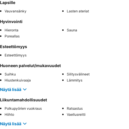
Lapsille
Vauvansänky
Lasten ateriat
Hyvinvointi
Hieronta
Sauna
Poreallas
Esteettömyys
Esteettömyys
Huoneen palvelut/mukavuudet
Suihku
Silitysvälineet
Hiustenkuivaaja
Lämmitys
Näytä lisää
Liikuntamahdollisuudet
Polkupyörien vuokraus
Ratsastus
Hiihto
Vaellusreitti
Näytä lisää