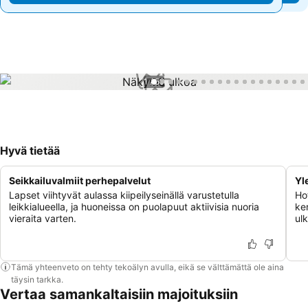
1 / 59
Hyvä tietää
Seikkailuvalmiit perhepalvelut
Yl
Lapset viihtyvät aulassa kiipeilyseinällä varustetulla
Ho
leikkialueella, ja huoneissa on puolapuut aktiivisia nuoria
ke
vieraita varten.
ulk
Tämä yhteenveto on tehty tekoälyn avulla, eikä se välttämättä ole aina
täysin tarkka.
Vertaa samankaltaisiin majoituksiin