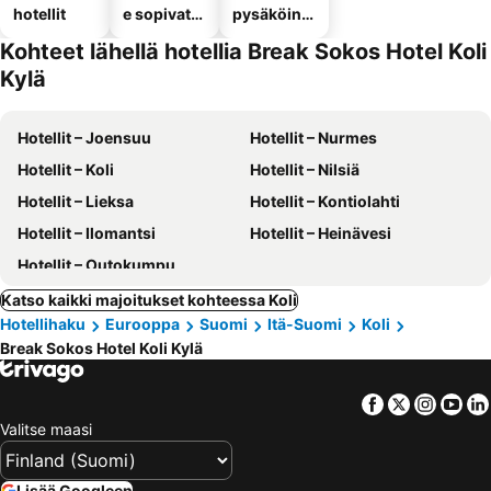
hotellit
e sopivat
pysäköinni
hotellit
llä
Kohteet lähellä hotellia Break Sokos Hotel Koli
Kylä
Hotellit – Joensuu
Hotellit – Nurmes
Hotellit – Koli
Hotellit – Nilsiä
Hotellit – Lieksa
Hotellit – Kontiolahti
Hotellit – Ilomantsi
Hotellit – Heinävesi
Hotellit – Outokumpu
Katso kaikki majoitukset kohteessa Koli
Hotellihaku
Eurooppa
Suomi
Itä-Suomi
Koli
Break Sokos Hotel Koli Kylä
Facebook
Twitter
Insta
Yo
Valitse maasi
Lisää Googleen