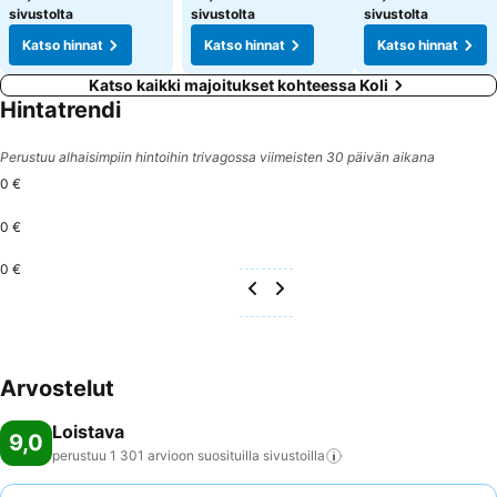
sivustolta
sivustolta
sivustolta
Katso hinnat
Katso hinnat
Katso hinnat
Katso kaikki majoitukset kohteessa Koli
Hintatrendi
Perustuu alhaisimpiin hintoihin trivagossa viimeisten 30 päivän aikana
0 €
0 €
0 €
Arvostelut
Loistava
9,0
perustuu 1 301 arvioon suosituilla
sivustoilla