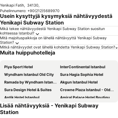
Yenikapi Fatih
,
34130
,
Puhelinnumero
:
+90(212)5689970
Usein kysyttyjä kysymyksiä nähtävyydestä
Yenikapi Subway Station
Mikä tekee nähtävyydestä Yenikapi Subway Station suositun
kohteessa Istanbul?
Mitä majoituspaikkoja on lähellä nähtävyyttä Yenikapi Subway
Station?
Mitkä nähtävyydet ovat lähellä kohdetta Yenikapi Subway Station?
Muita huippuhotelleja
Piya Sport Hotel
InterContinental Istanbul
Wyndham Istanbul Old City
Sura Hagia Sophia Hotel
Ramada by Wyndham Istanbul Pera
Akgun Istanbul Hotel
Sura Design Hotel & Suites
Crowne Plaza Istanbul - Old City by IHG
Antik Hotel Istanbul
Amiral Palace Hotel Boutique Class
Lisää nähtävyyksiä - Yenikapi Subway
Sultan Hamit Hotel
Daru Sultan Hotels Galata
Station
Rotta Hotel Istanbul
Hilton Garden Inn Istanbul Ataturk Airport