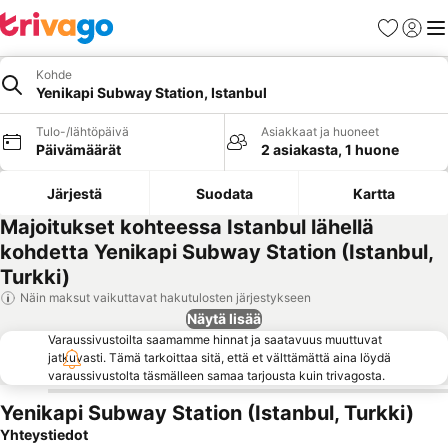
Suosikit
Kirjaud
Val
Kohde
Yenikapi Subway Station, Istanbul
Tulo-/lähtöpäivä
Asiakkaat ja huoneet
Päivämäärät
2 asiakasta, 1 huone
Järjestä
Suodata
Kartta
Majoitukset kohteessa Istanbul lähellä
kohdetta Yenikapi Subway Station (Istanbul,
Turkki)
Näin maksut vaikuttavat hakutulosten järjestykseen
Näytä lisää
Varaussivustoilta saamamme hinnat ja saatavuus muuttuvat
jatkuvasti. Tämä tarkoittaa sitä, että et välttämättä aina löydä
varaussivustolta täsmälleen samaa tarjousta kuin trivagosta.
Yenikapi Subway Station (Istanbul, Turkki)
Yhteystiedot