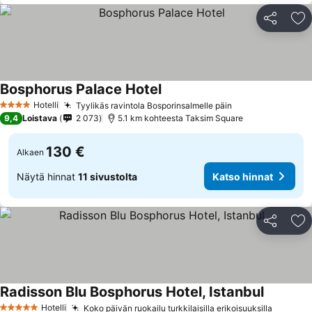
Jaa
Li
Bosphorus Palace Hotel
Hotelli
Tyylikäs ravintola Bosporinsalmelle päin
4 Tähtiluokitus
9,4
Loistava
2 073
5.1 km kohteesta Taksim Square
130 €
Alkaen
Näytä hinnat
11 sivustolta
Katso hinnat
Jaa
Li
Radisson Blu Bosphorus Hotel, Istanbul
Hotelli
Koko päivän ruokailu turkkilaisilla erikoisuuksilla