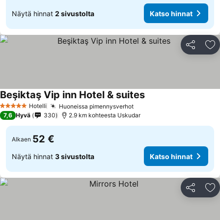
Näytä hinnat
2 sivustolta
Katso hinnat
Jaa
Li
Beşiktaş Vip inn Hotel & suites
Hotelli
Huoneissa pimennysverhot
5 Tähtiluokitus
7,6
Hyvä
330
2.9 km kohteesta Uskudar
52 €
Alkaen
Näytä hinnat
3 sivustolta
Katso hinnat
Jaa
Li