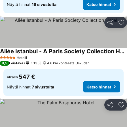
Näytä hinnat
16 sivustolta
Katso hinnat
Jaa
Li
Aliée Istanbul - A Paris Society Collection Hotel
Hotelli
5 Tähtiluokitus
9,5
Loistava
1 135
4.6 km kohteesta Uskudar
547 €
Alkaen
Näytä hinnat
7 sivustolta
Katso hinnat
Jaa
Li