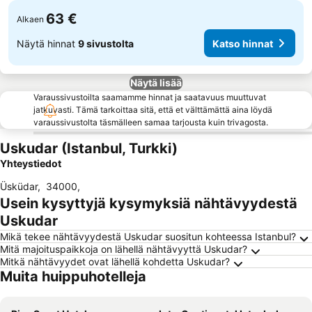
63 €
Alkaen
Näytä hinnat
9 sivustolta
Katso hinnat
Näytä lisää
Varaussivustoilta saamamme hinnat ja saatavuus muuttuvat
jatkuvasti. Tämä tarkoittaa sitä, että et välttämättä aina löydä
varaussivustolta täsmälleen samaa tarjousta kuin trivagosta.
Uskudar (Istanbul, Turkki)
Yhteystiedot
Üsküdar
,
34000
,
Usein kysyttyjä kysymyksiä nähtävyydestä
Uskudar
Mikä tekee nähtävyydestä Uskudar suositun kohteessa Istanbul?
Mitä majoituspaikkoja on lähellä nähtävyyttä Uskudar?
Mitkä nähtävyydet ovat lähellä kohdetta Uskudar?
Muita huippuhotelleja