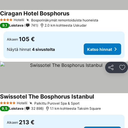
Ciragan Hotel Bosphorus
Hotelli
Bosporinäkymät remontoiduista huoneista
4 Tähtiluokitus
9,1
Loistava
741
2.0 km kohteesta Uskudar
105 €
Alkaen
Näytä hinnat
4 sivustolta
Katso hinnat
Jaa
Li
Swissotel The Bosphorus Istanbul
Hotelli
Palkittu Purovel Spa & Sport
5 Tähtiluokitus
9,5
Loistava
32 898
1.1 km kohteesta Taksim Square
213 €
Alkaen