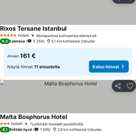
Jaa
Li
Rixos Tersane Istanbul
Hotelli
Monipuolisia kulinaarisia elämyksiä
5 Tähtiluokitus
9,2
Loistava
5 354
5.1 km kohteesta Uskudar
161 €
Alkaen
Näytä hinnat
11 sivustolta
Katso hinnat
Jaa
Li
Malta Bosphorus Hotel
Hotelli
Tyylikkäät huoneet puulattioilla
3 Tähtiluokitus
8,1
Erittäin hyvä
1 595
2.6 km kohteesta Uskudar