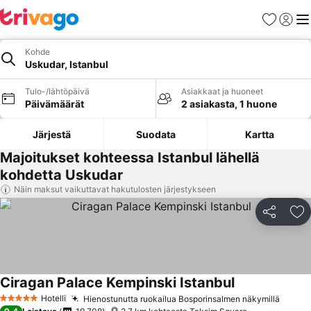
Suosikit
Kirjaud
Val
Kohde
Uskudar, Istanbul
Tulo-/lähtöpäivä
Asiakkaat ja huoneet
Päivämäärät
2 asiakasta, 1 huone
Järjestä
Suodata
Kartta
Majoitukset kohteessa Istanbul lähellä
kohdetta Uskudar
Näin maksut vaikuttavat hakutulosten järjestykseen
Jaa
Li
Ciragan Palace Kempinski Istanbul
Hotelli
Hienostunutta ruokailua Bosporinsalmen näkymillä
5 Tähtiluokitus