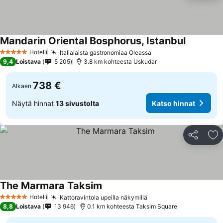
Mandarin Oriental Bosphorus, Istanbul
Hotelli
Italialaista gastronomiaa Oleassa
5 Tähtiluokitus
9,4
Loistava
5 205
3.8 km kohteesta Uskudar
738 €
Alkaen
Näytä hinnat
13 sivustolta
Katso hinnat
Jaa
Li
The Marmara Taksim
Hotelli
Kattoravintola upeilla näkymillä
5 Tähtiluokitus
8,8
Loistava
13 946
0.1 km kohteesta Taksim Square