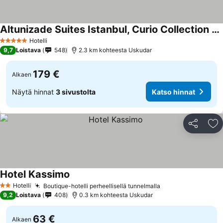
Altunizade Suites Istanbul, Curio Collection By Hilton
Hotelli
5 Tähtiluokitus
9,7
Loistava
548
2.3 km kohteesta Uskudar
179 €
Alkaen
Näytä hinnat
3 sivustolta
Katso hinnat
Jaa
Li
Hotel Kassimo
Hotelli
Boutique-hotelli perheellisellä tunnelmalla
2 Tähtiluokitus
9,2
Loistava
408
0.3 km kohteesta Uskudar
63 €
Alkaen