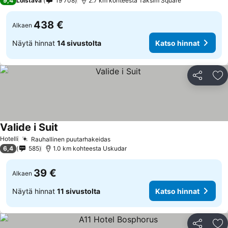
9,4
Loistava
19 708
2.7 km kohteesta Taksim Square
438 €
Alkaen
Näytä hinnat
14 sivustolta
Katso hinnat
Jaa
Li
Valide i Suit
Hotelli
Rauhallinen puutarhakeidas
6,4
585
1.0 km kohteesta Uskudar
39 €
Alkaen
Näytä hinnat
11 sivustolta
Katso hinnat