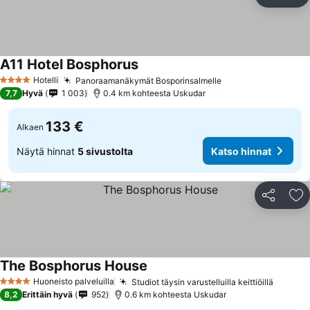
Jaa
Li
A11 Hotel Bosphorus
Hotelli
Panoraamanäkymät Bosporinsalmelle
4 Tähtiluokitus
7,7
Hyvä
1 003
0.4 km kohteesta Uskudar
133 €
Alkaen
Näytä hinnat
5 sivustolta
Katso hinnat
Jaa
Li
The Bosphorus House
Huoneisto palveluilla
Studiot täysin varustelluilla keittiöillä
4 Tähtiluokitus
8,2
Erittäin hyvä
952
0.6 km kohteesta Uskudar