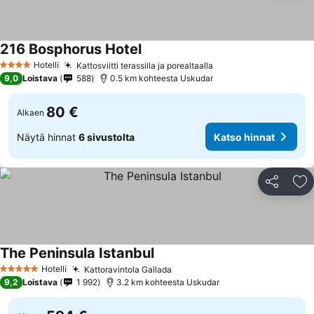
216 Bosphorus Hotel
Hotelli
Kattosviitti terassilla ja porealtaalla
4 Tähtiluokitus
9,0
Loistava
588
0.5 km kohteesta Uskudar
80 €
Alkaen
Näytä hinnat
6 sivustolta
Katso hinnat
Jaa
Li
The Peninsula Istanbul
Hotelli
Kattoravintola Gallada
5 Tähtiluokitus
9,2
Loistava
1 992
3.2 km kohteesta Uskudar