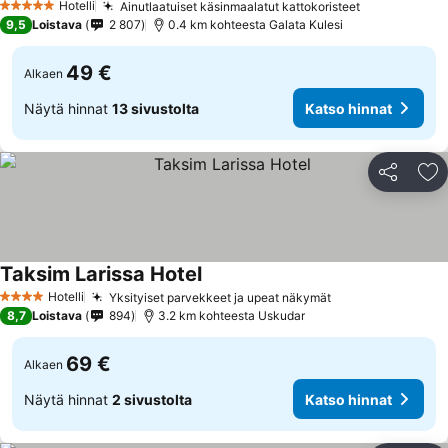
Hotelli
Ainutlaatuiset käsinmaalatut kattokoristeet
5 Tähtiluokitus
9,5
Loistava
2 807
0.4 km kohteesta Galata Kulesi
49 €
Alkaen
Näytä hinnat
13 sivustolta
Katso hinnat
Jaa
Li
Taksim Larissa Hotel
Hotelli
Yksityiset parvekkeet ja upeat näkymät
4 Tähtiluokitus
8,7
Loistava
894
3.2 km kohteesta Uskudar
69 €
Alkaen
Näytä hinnat
2 sivustolta
Katso hinnat