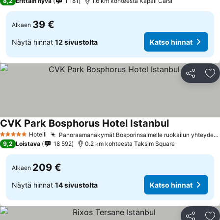
8,2
Erittäin hyvä
1 181
1.6 km kohteesta Kapali Carsi
39 €
Alkaen
Näytä hinnat
12 sivustolta
Katso hinnat
Jaa
Li
CVK Park Bosphorus Hotel Istanbul
Hotelli
Panoraamanäkymät Bosporinsalmelle ruokailun yhteydessä
5 Tähtiluokitus
9,2
Loistava
18 592
0.2 km kohteesta Taksim Square
209 €
Alkaen
Näytä hinnat
14 sivustolta
Katso hinnat