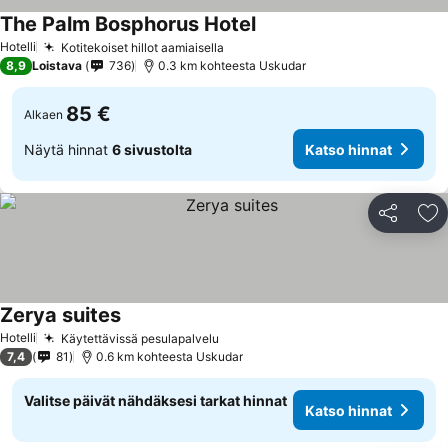
The Palm Bosphorus Hotel
Hotelli
Kotitekoiset hillot aamiaisella
8,9
Loistava
736
0.3 km kohteesta Uskudar
85 €
Alkaen
Näytä hinnat
6 sivustolta
Katso hinnat
Jaa
Li
Zerya suites
Hotelli
Käytettävissä pesulapalvelu
7,4
81
0.6 km kohteesta Uskudar
Valitse päivät nähdäksesi tarkat hinnat
Katso hinnat