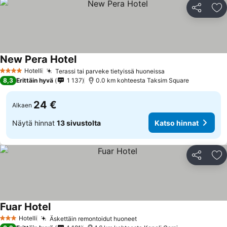
Jaa
Li
New Pera Hotel
Hotelli
Terassi tai parveke tietyissä huoneissa
4 Tähtiluokitus
8,3
Erittäin hyvä
1 137
0.0 km kohteesta Taksim Square
24 €
Alkaen
Näytä hinnat
13 sivustolta
Katso hinnat
Jaa
Li
Fuar Hotel
Hotelli
Äskettäin remontoidut huoneet
3 Tähtiluokitus