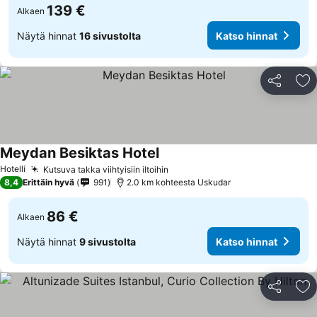
139 €
Alkaen
Näytä hinnat
16 sivustolta
Katso hinnat
Jaa
Li
Meydan Besiktas Hotel
Hotelli
Kutsuva takka viihtyisiin iltoihin
8,4
Erittäin hyvä
991
2.0 km kohteesta Uskudar
86 €
Alkaen
Näytä hinnat
9 sivustolta
Katso hinnat
Jaa
Li