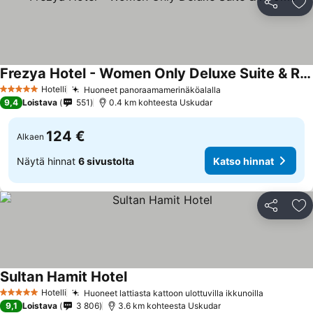
Jaa
Li
Frezya Hotel - Women Only Deluxe Suite & Rooms
Hotelli
Huoneet panoraamamerinäköalalla
5 Tähtiluokitus
9,4
Loistava
551
0.4 km kohteesta Uskudar
124 €
Alkaen
Näytä hinnat
6 sivustolta
Katso hinnat
Jaa
Li
Sultan Hamit Hotel
Hotelli
Huoneet lattiasta kattoon ulottuvilla ikkunoilla
5 Tähtiluokitus
9,1
Loistava
3 806
3.6 km kohteesta Uskudar