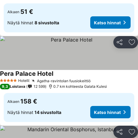
51 €
Alkaen
Näytä hinnat
8 sivustolta
Katso hinnat
Jaa
Li
Pera Palace Hotel
Hotelli
Agatha-ravintolan fuusiokeittiö
5 Tähtiluokitus
9,3
Loistava
12 599
0.7 km kohteesta Galata Kulesi
158 €
Alkaen
Näytä hinnat
14 sivustolta
Katso hinnat
Jaa
Li