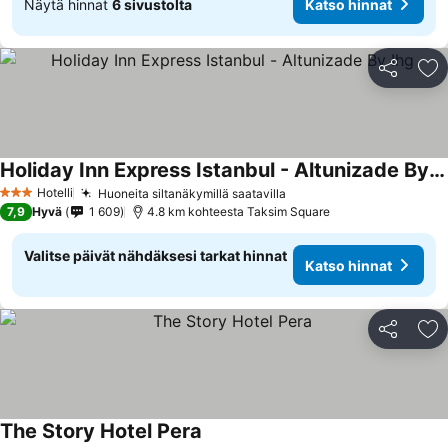
Näytä hinnat
6 sivustolta
Katso hinnat
Jaa
Li
Holiday Inn Express Istanbul - Altunizade By Ihg
Hotelli
Huoneita siltanäkymillä saatavilla
3 Tähtiluokitus
7,9
Hyvä
1 609
4.8 km kohteesta Taksim Square
Valitse päivät nähdäksesi tarkat hinnat
Katso hinnat
Jaa
Li
The Story Hotel Pera