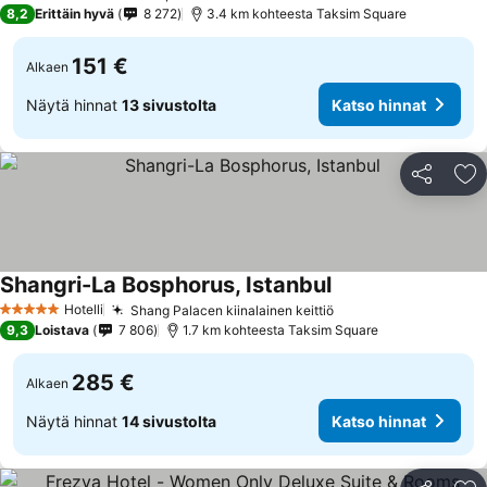
5 Tähtiluokitus
8,2
Erittäin hyvä
8 272
3.4 km kohteesta Taksim Square
151 €
Alkaen
Näytä hinnat
13 sivustolta
Katso hinnat
Jaa
Li
Shangri-La Bosphorus, Istanbul
Hotelli
Shang Palacen kiinalainen keittiö
5 Tähtiluokitus
9,3
Loistava
7 806
1.7 km kohteesta Taksim Square
285 €
Alkaen
Näytä hinnat
14 sivustolta
Katso hinnat