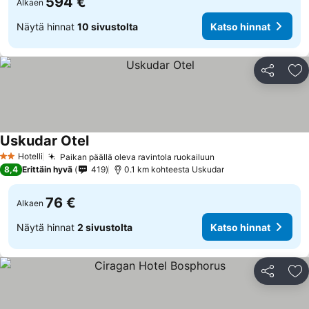
594 €
Alkaen
Näytä hinnat
10 sivustolta
Katso hinnat
Jaa
Li
Uskudar Otel
Hotelli
Paikan päällä oleva ravintola ruokailuun
2 Tähtiluokitus
8,4
Erittäin hyvä
419
0.1 km kohteesta Uskudar
76 €
Alkaen
Näytä hinnat
2 sivustolta
Katso hinnat
Jaa
Li