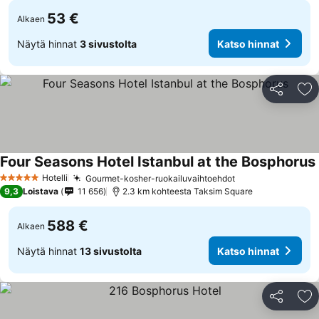
53 €
Alkaen
Näytä hinnat
3 sivustolta
Katso hinnat
Jaa
Li
Four Seasons Hotel Istanbul at the Bosphorus
Hotelli
Gourmet-kosher-ruokailuvaihtoehdot
5 Tähtiluokitus
9,3
Loistava
11 656
2.3 km kohteesta Taksim Square
588 €
Alkaen
Näytä hinnat
13 sivustolta
Katso hinnat
Jaa
Li