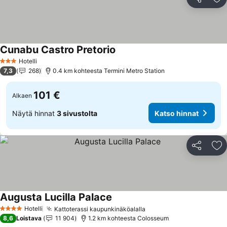
Jaa
Li
Cunabu Castro Pretorio
Katso hinnat
Hotelli
3 Tähtiluokitus
7,3
268
0.4 km kohteesta Termini Metro Station
101 €
Alkaen
Näytä hinnat
3 sivustolta
Katso hinnat
Jaa
Li
Augusta Lucilla Palace
Katso hinnat
Hotelli
Kattoterassi kaupunkinäköalalla
Katso hinnat
4 Tähtiluokitus
8,6
Loistava
11 904
1.2 km kohteesta Colosseum