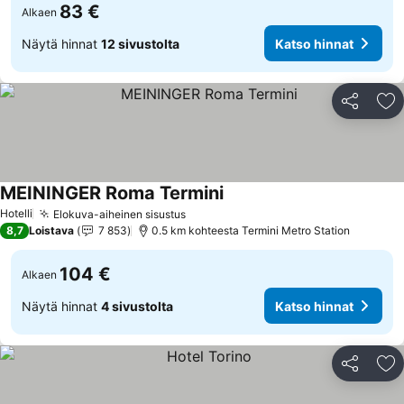
83 €
Alkaen
Näytä hinnat
12 sivustolta
Katso hinnat
Jaa
Li
MEININGER Roma Termini
Katso hinnat
Hotelli
Elokuva-aiheinen sisustus
Katso hinnat
8,7
Loistava
7 853
0.5 km kohteesta Termini Metro Station
104 €
Alkaen
Näytä hinnat
4 sivustolta
Katso hinnat
Jaa
Li