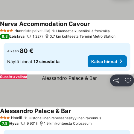
Nerva Accommodation Cavour
Katso hinnat
Huoneisto palveluilla
Huoneet alkuperäisillä freskoilla
Katso hinn
4 Tähtiluokitus
8,8
Loistava
1 227
0.7 km kohteesta Termini Metro Station
80 €
Alkaen
Näytä hinnat
12 sivustolta
Katso hinnat
Suosittu valinta
Jaa
Li
Alessandro Palace & Bar
Katso hinnat
Hotelli
Historiallinen renessanssityylinen rakennus
Katso hinnat
3 Tähtiluokitus
7,8
Hyvä
9 931
1.9 km kohteesta Colosseum