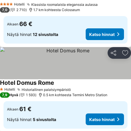
Katso hinnat
Hotelli
Klassista roomalaista eleganssia aulassa
Katso hinnat
4 Tähtiluokitus
7,0
2 710
1.7 km kohteesta Colosseum
66 €
Alkaen
Näytä hinnat
12 sivustolta
Katso hinnat
Jaa
Li
Hotel Domus Rome
Katso hinnat
Hotelli
Historiallinen palatsiympäristö
Katso hinnat
1 Tähtiluokitus
7,9
Hyvä
1 593
0.5 km kohteesta Termini Metro Station
61 €
Alkaen
Näytä hinnat
5 sivustolta
Katso hinnat