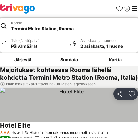
Suosikit
Kirjaud
Val
Kohde
Termini Metro Station, Rooma
Tulo-/lähtöpäivä
Asiakkaat ja huoneet
Päivämäärät
2 asiakasta, 1 huone
Järjestä
Suodata
Kartta
Majoitukset kohteessa Rooma lähellä
kohdetta Termini Metro Station (Rooma, Italia)
Näin maksut vaikuttavat hakutulosten järjestykseen
Jaa
Li
Hotel Elite
Katso hinnat
Hotelli
Historiallinen rakennus moderneilla sisätiloilla
Katso hinnat
3 Tähtiluokitus