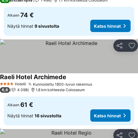
8,0
Erittäin hyvä
1 496
1.7 km kohteesta Colosseum
74 €
Alkaen
Näytä hinnat
9 sivustolta
Katso hinnat
Jaa
Li
Raeli Hotel Archimede
Katso hinnat
Hotelli
Kunnostettu 1800-luvun rakennus
Katso hinnat
4 Tähtiluokitus
6,6
4 098
1.8 km kohteesta Colosseum
61 €
Alkaen
Näytä hinnat
16 sivustolta
Katso hinnat