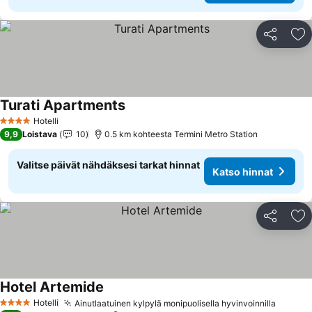
Jaa
Li
Turati Apartments
Katso hinnat
Hotelli
4 Tähtiluokitus
9,9
Loistava
10
0.5 km kohteesta Termini Metro Station
Valitse päivät nähdäksesi tarkat hinnat
Katso hinnat
Jaa
Li
Hotel Artemide
Katso hinnat
Hotelli
Ainutlaatuinen kylpylä monipuolisella hyvinvoinnilla
Katso 
4 Tähtiluokitus