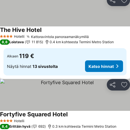
Jaa
Li
The Hive Hotel
Katso hinnat
Hotelli
Kattoravintola panoraamanäkymillä
Katso hinnat
4 Tähtiluokitus
8,8
Loistava
11 815
0.4 km kohteesta Termini Metro Station
119 €
Alkaen
Näytä hinnat
13 sivustolta
Katso hinnat
Jaa
Li
Fortyfive Squared Hotel
Katso hinnat
Hotelli
4 Tähtiluokitus
8,4
Erittäin hyvä
692
0.3 km kohteesta Termini Metro Station