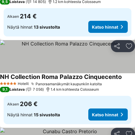
9,5
Loistava
14 805
1.2 km kohteesta Colosseum
214 €
Alkaen
Näytä hinnat
13 sivustolta
Katso hinnat
Jaa
Li
NH Collection Roma Palazzo Cinquecento
Katso
Hotelli
Panoraamanäkymät kaupunkiin katolta
Katso hinnat
5 Tähtiluokitus
9,1
Loistava
7 056
1.4 km kohteesta Colosseum
206 €
Alkaen
Näytä hinnat
15 sivustolta
Katso hinnat