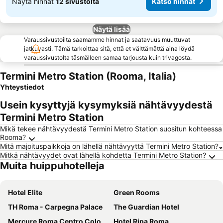
Näytä hinnat
12 sivustolta
Katso hinnat
Näytä lisää
Varaussivustoilta saamamme hinnat ja saatavuus muuttuvat
jatkuvasti. Tämä tarkoittaa sitä, että et välttämättä aina löydä
varaussivustolta täsmälleen samaa tarjousta kuin trivagosta.
Termini Metro Station (Rooma, Italia)
Yhteystiedot
Usein kysyttyjä kysymyksiä nähtävyydestä
Termini Metro Station
Mikä tekee nähtävyydestä Termini Metro Station suositun kohteessa
Rooma?
Mitä majoituspaikkoja on lähellä nähtävyyttä Termini Metro Station?
Mitkä nähtävyydet ovat lähellä kohdetta Termini Metro Station?
Muita huippuhotelleja
Hotel Elite
Green Rooms
TH Roma - Carpegna Palace
The Guardian Hotel
Mercure Roma Centro Colosseo
Hotel Ripa Roma