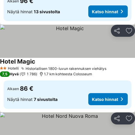
96 €
Alkaen
Näytä hinnat
13 sivustolta
Katso hinnat
Jaa
Li
Hotel Magic
Katso hinnat
Hotelli
Historiallisen 1800-luvun rakennuksen viehätys
Katso hinnat
2 Tähtiluokitus
7,5
Hyvä
1 786
1.7 km kohteesta Colosseum
86 €
Alkaen
Näytä hinnat
7 sivustolta
Katso hinnat
Jaa
Li