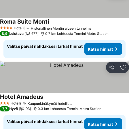
Roma Suite Monti
Katso hinnat
Hotelli
Historiallinen Montin alueen tunnelma
Katso hinnat
4 Tähtiluokitus
8,9
Loistava
677
0.7 km kohteesta Termini Metro Station
Valitse päivät nähdäksesi tarkat hinnat
Katso hinnat
Jaa
Li
Hotel Amadeus
Katso hinnat
Hotelli
Kaupunkinäkymät hotellista
Katso hinnat
3 Tähtiluokitus
7,7
Hyvä
93
0.3 km kohteesta Termini Metro Station
Valitse päivät nähdäksesi tarkat hinnat
Katso hinnat