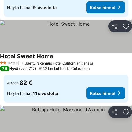
Näytä hinnat
9 sivustolta
Katso hinnat
Jaa
Li
Hotel Sweet Home
Katso hinnat
Hotelli
Jaettu rakennus Hotel Californian kanssa
Katso hinnat
2 Tähtiluokitus
7,9
Hyvä
1 717
1.2 km kohteesta Colosseum
82 €
Alkaen
Näytä hinnat
11 sivustolta
Katso hinnat
Jaa
Li