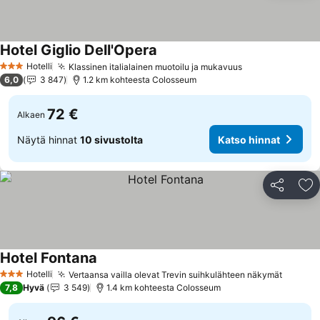
Hotel Giglio Dell'Opera
Katso hinnat
Hotelli
Klassinen italialainen muotoilu ja mukavuus
Katso hinnat
3 Tähtiluokitus
6,0
3 847
1.2 km kohteesta Colosseum
72 €
Alkaen
Näytä hinnat
10 sivustolta
Katso hinnat
Jaa
Li
Hotel Fontana
Katso hinnat
Hotelli
Vertaansa vailla olevat Trevin suihkulähteen näkymät
Katso 
3 Tähtiluokitus
7,8
Hyvä
3 549
1.4 km kohteesta Colosseum