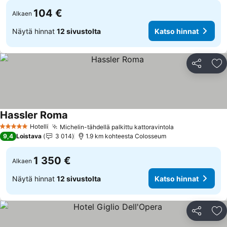
104 €
Alkaen
Näytä hinnat
12 sivustolta
Katso hinnat
Jaa
Li
Hassler Roma
Katso hinnat
Hotelli
Michelin-tähdellä palkittu kattoravintola
Katso hinnat
5 Tähtiluokitus
9,4
Loistava
3 014
1.9 km kohteesta Colosseum
1 350 €
Alkaen
Näytä hinnat
12 sivustolta
Katso hinnat
Jaa
Li