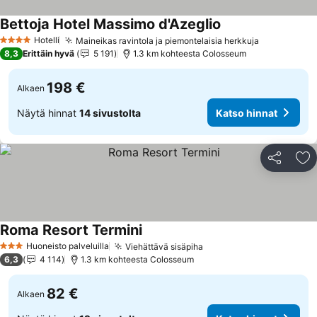
Bettoja Hotel Massimo d'Azeglio
Katso hinnat
Hotelli
Maineikas ravintola ja piemontelaisia herkkuja
Katso hinn
4 Tähtiluokitus
8,3
Erittäin hyvä
5 191
1.3 km kohteesta Colosseum
198 €
Alkaen
Näytä hinnat
14 sivustolta
Katso hinnat
Jaa
Li
Roma Resort Termini
Katso hinnat
Huoneisto palveluilla
Viehättävä sisäpiha
Katso hinnat
3 Tähtiluokitus
6,3
4 114
1.3 km kohteesta Colosseum
82 €
Alkaen