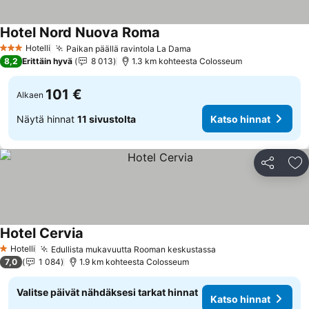
Hotel Nord Nuova Roma
Katso hinnat
Hotelli
Paikan päällä ravintola La Dama
Katso hinnat
3 Tähtiluokitus
8,2
Erittäin hyvä
8 013
1.3 km kohteesta Colosseum
101 €
Alkaen
Näytä hinnat
11 sivustolta
Katso hinnat
Jaa
Li
Hotel Cervia
Katso hinnat
Hotelli
Edullista mukavuutta Rooman keskustassa
Katso hinnat
1 Tähtiluokitus
7,0
1 084
1.9 km kohteesta Colosseum
Valitse päivät nähdäksesi tarkat hinnat
Katso hinnat