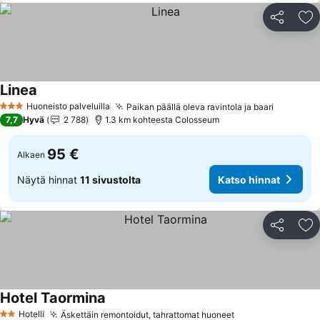
Jaa
Li
Linea
Katso hinnat
Huoneisto palveluilla
Paikan päällä oleva ravintola ja baari
Katso hi
3 Tähtiluokitus
7,7
Hyvä
2 788
1.3 km kohteesta Colosseum
95 €
Alkaen
Näytä hinnat
11 sivustolta
Katso hinnat
Jaa
Li
Hotel Taormina
Katso hinnat
Hotelli
Äskettäin remontoidut, tahrattomat huoneet
Katso hinnat
2 Tähtiluokitus