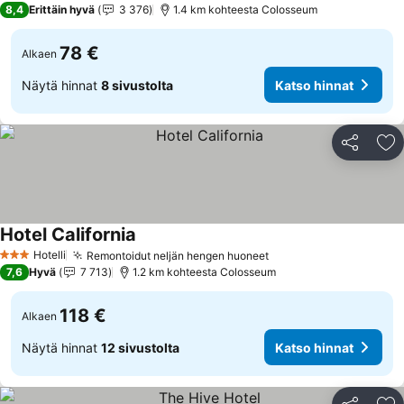
8,4
Erittäin hyvä
3 376
1.4 km kohteesta Colosseum
78 €
Alkaen
Näytä hinnat
8 sivustolta
Katso hinnat
Jaa
Li
Hotel California
Katso hinnat
Hotelli
Remontoidut neljän hengen huoneet
Katso hinnat
3 Tähtiluokitus
7,6
Hyvä
7 713
1.2 km kohteesta Colosseum
118 €
Alkaen
Näytä hinnat
12 sivustolta
Katso hinnat