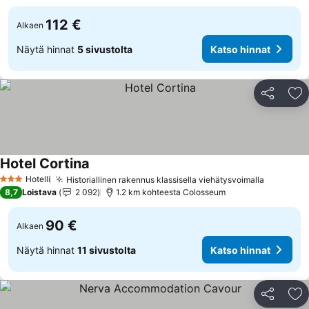
112 €
Alkaen
Näytä hinnat
5 sivustolta
Katso hinnat
Jaa
Li
Hotel Cortina
Katso hinnat
Hotelli
Historiallinen rakennus klassisella viehätysvoimalla
Katso hi
3 Tähtiluokitus
8,7
Loistava
2 092
1.2 km kohteesta Colosseum
90 €
Alkaen
Näytä hinnat
11 sivustolta
Katso hinnat
Jaa
Li