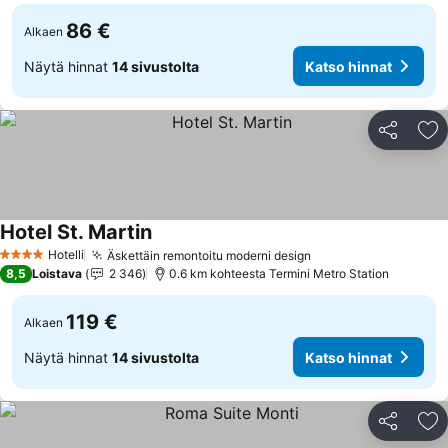
86 €
Alkaen
Näytä hinnat
14 sivustolta
Katso hinnat
Jaa
Li
Hotel St. Martin
Katso hinnat
Hotelli
Äskettäin remontoitu moderni design
Katso hinnat
4 Tähtiluokitus
8,5
Loistava
2 346
0.6 km kohteesta Termini Metro Station
119 €
Alkaen
Näytä hinnat
14 sivustolta
Katso hinnat
Jaa
Li