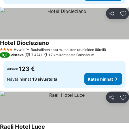
Jaa
Li
Hotel Diocleziano
Katso hinnat
Hotelli
Rauhallinen katu muinaisten raunioiden äärellä
Katso hinn
4 Tähtiluokitus
9,2
Loistava
7 474
1.7 km kohteesta Colosseum
123 €
Alkaen
Näytä hinnat
13 sivustolta
Katso hinnat
Jaa
Li
Raeli Hotel Luce