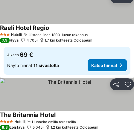
Jaa
Li
Raeli Hotel Regio
Katso hinnat
Hotelli
Historiallinen 1800-luvun rakennus
Katso hinnat
3 Tähtiluokitus
7,9
Hyvä
4 705
1.7 km kohteesta Colosseum
69 €
Alkaen
Näytä hinnat
11 sivustolta
Katso hinnat
Jaa
Li
The Britannia Hotel
Katso hinnat
Hotelli
Huoneita omilla terasseilla
Katso hinnat
4 Tähtiluokitus
8,8
Loistava
5 045
1.2 km kohteesta Colosseum