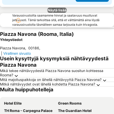
Näytä lisää
Varaussivustoilta saamamme hinnat ja saatavuus muuttuvat
jatkuvasti. Tämä tarkoittaa sitä, että et välttämättä aina löydä
varaussivustolta täsmälleen samaa tarjousta kuin trivagosta.
Piazza Navona (Rooma, Italia)
Yhteystiedot
Piazza Navona
,
00186
,
|
Virallinen sivusto
Usein kysyttyjä kysymyksiä nähtävyydestä
Piazza Navona
Mikä tekee nähtävyydestä Piazza Navona suositun kohteessa
Rooma?
Mitä majoituspaikkoja on lähellä nähtävyyttä Piazza Navona?
Mitkä nähtävyydet ovat lähellä kohdetta Piazza Navona?
Muita huippuhotelleja
Hotel Elite
Green Rooms
TH Roma - Carpegna Palace
The Guardian Hotel