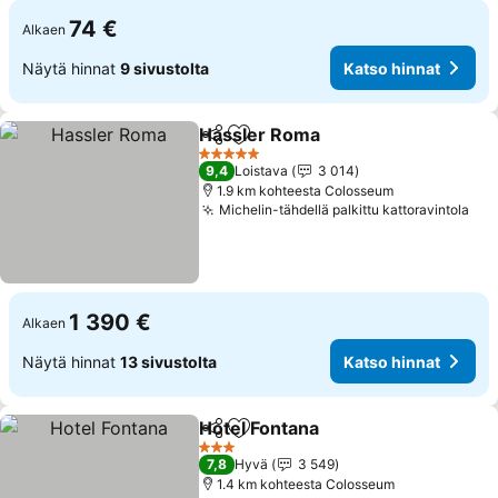
74 €
Alkaen
Näytä hinnat
9 sivustolta
Katso hinnat
Hassler Roma
Jaa
Lisää suosikkeihin
Katso hinnat
5 Tähtiluokitus
9,4
Loistava
3 014
1.9 km kohteesta Colosseum
Michelin-tähdellä palkittu kattoravintola
Kat
1 390 €
Alkaen
Näytä hinnat
13 sivustolta
Katso hinnat
Hotel Fontana
Jaa
Lisää suosikkeihin
Katso hinnat
3 Tähtiluokitus
7,8
Hyvä
3 549
1.4 km kohteesta Colosseum