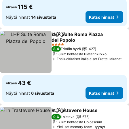
115 €
Alkaen
Näytä hinnat
14 sivustolta
Katso hinnat
LHP Suite Roma Piazza
Jaa
Lisää suosikkeihin
del Popolo
Katso hinnat
4 Tähtiluokitus
8,4
Erittäin hyvä
427
1.8 km kohteesta Pietarinkirkko
Ensiluokkaiset italialaiset Frette-lakanat
Kat
43 €
Alkaen
Näytä hinnat
6 sivustolta
Katso hinnat
In Trastevere House
Jaa
Lisää suosikkeihin
Katso
9,6
Loistava
675
1.7 km kohteesta Colosseum
Ylelliset memory foam -tyynyt
Katso hinn