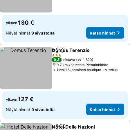
130 €
Alkaen
Näytä hinnat
9 sivustolta
Katso hinnat
Domus Terenzio
Jaa
Lisää suosikkeihin
Katso hin
3 Tähtiluokitus
9,3
Loistava
1 620
0.7 km kohteesta Pietarinkirkko
Henkilökohtainen boutique-kokemus
Katso
127 €
Alkaen
Näytä hinnat
9 sivustolta
Katso hinnat
Hotel Delle Nazioni
Jaa
Lisää suosikkeihin