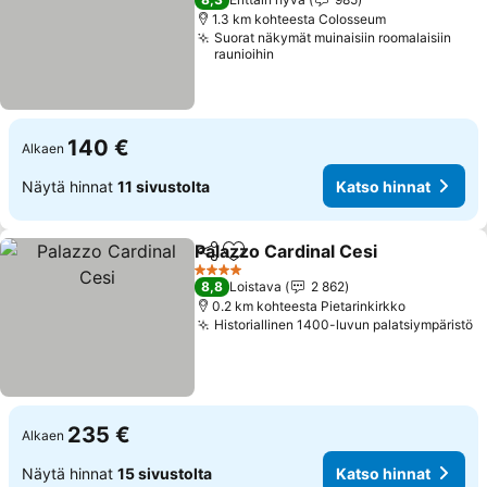
1.3 km kohteesta Colosseum
Suorat näkymät muinaisiin roomalaisiin
raunioihin
140 €
Alkaen
Näytä hinnat
11 sivustolta
Katso hinnat
Palazzo Cardinal Cesi
Jaa
Lisää suosikkeihin
Kats
4 Tähtiluokitus
8,8
Loistava
2 862
0.2 km kohteesta Pietarinkirkko
Historiallinen 1400-luvun palatsiympäristö
K
235 €
Alkaen
Näytä hinnat
15 sivustolta
Katso hinnat