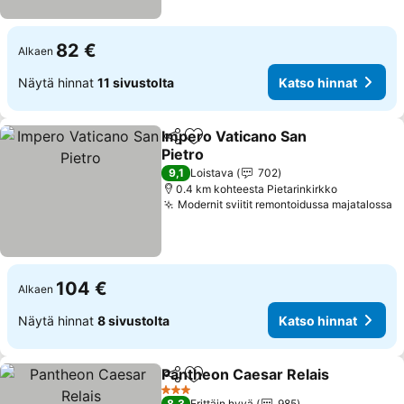
82 €
Alkaen
Näytä hinnat
11 sivustolta
Katso hinnat
Impero Vaticano San
Jaa
Lisää suosikkeihin
Pietro
Katso hinnat
9,1
Loistava
702
0.4 km kohteesta Pietarinkirkko
Modernit sviitit remontoidussa majatalossa
K
104 €
Alkaen
Näytä hinnat
8 sivustolta
Katso hinnat
Pantheon Caesar Relais
Jaa
Lisää suosikkeihin
Ka
3 Tähtiluokitus
8,3
Erittäin hyvä
985