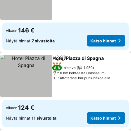
146 €
Alkaen
Näytä hinnat
7 sivustolta
Katso hinnat
Hotel Piazza di Spagna
Jaa
Lisää suosikkeihin
Kat
3 Tähtiluokitus
8,8
Loistava
1 950
2.0 km kohteesta Colosseum
Kattoterassi kaupunkinäköalalla
Katso hin
124 €
Alkaen
Näytä hinnat
11 sivustolta
Katso hinnat