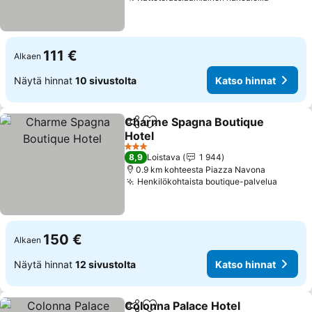
Katso hi
111 €
Alkaen
Näytä hinnat
10 sivustolta
Katso hinnat
Charme Spagna Boutique
Jaa
Lisää suosikkeihin
Hotel
Katso hinnat
3 Tähtiluokitus
8,9
Loistava
1 944
0.9 km kohteesta Piazza Navona
Henkilökohtaista boutique-palvelua
Katso 
150 €
Alkaen
Näytä hinnat
12 sivustolta
Katso hinnat
Colonna Palace Hotel