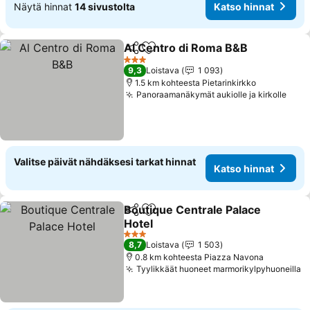
Näytä hinnat
14 sivustolta
Katso hinnat
Al Centro di Roma B&B
Jaa
Lisää suosikkeihin
Kat
3 Tähtiluokitus
9,3
Loistava
1 093
1.5 km kohteesta Pietarinkirkko
Panoraamanäkymät aukiolle ja kirkolle
Kats
Valitse päivät nähdäksesi tarkat hinnat
Katso hinnat
Boutique Centrale Palace
Jaa
Lisää suosikkeihin
Hotel
Katso hinnat
3 Tähtiluokitus
8,7
Loistava
1 503
0.8 km kohteesta Piazza Navona
Tyylikkäät huoneet marmorikylpyhuoneilla
K