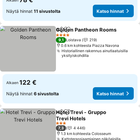
78 €
Alkaen
Näytä hinnat
11 sivustolta
Katso hinnat
Golden Pantheon Rooms
Jaa
Lisää suosikkeihin
K
4 Tähtiluokitus
9,1
Loistava
219
0.6 km kohteesta Piazza Navona
Historiallinen rakennus ainutlaatuisilla
yksityiskohdilla
122 €
Alkaen
Näytä hinnat
6 sivustolta
Katso hinnat
Hotel Trevi - Gruppo
Jaa
Lisää suosikkeihin
Trevi Hotels
Katso hinnat
3 Tähtiluokitus
7,3
4 446
1.3 km kohteesta Colosseum
Kattoterassiaamiainen näköaloilla