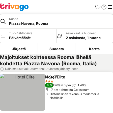
Suosikit
Kirjaud
Val
Kohde
Piazza Navona, Rooma
Tulo-/lähtöpäivä
Asiakkaat ja huoneet
Päivämäärät
2 asiakasta, 1 huone
Järjestä
Suodata
Kartta
Majoitukset kohteessa Rooma lähellä
kohdetta Piazza Navona (Rooma, Italia)
Näin maksut vaikuttavat hakutulosten järjestykseen
Hotel Elite
Jaa
Lisää suosikkeihin
Katso hinnat
3 Tähtiluokitus
8,0
Erittäin hyvä
1 496
1.7 km kohteesta Colosseum
Historiallinen rakennus moderneilla
sisätiloilla