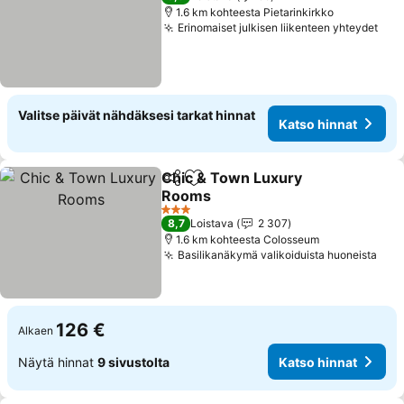
1.6 km kohteesta Pietarinkirkko
Erinomaiset julkisen liikenteen yhteydet
Kat
Valitse päivät nähdäksesi tarkat hinnat
Katso hinnat
Chic & Town Luxury
Jaa
Lisää suosikkeihin
Rooms
Katso hinnat
3 Tähtiluokitus
8,7
Loistava
2 307
1.6 km kohteesta Colosseum
Basilikanäkymä valikoiduista huoneista
Kat
126 €
Alkaen
Näytä hinnat
9 sivustolta
Katso hinnat