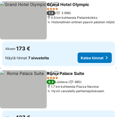
Grand Hotel Olympic
Jaa
Lisää suosikkeihin
Katso
4 Tähtiluokitus
7,2
3 696
0.6 km kohteesta Pietarinkirkko
Historiallinen entinen paavin palatsin miljöö
K
173 €
Alkaen
Näytä hinnat
7 sivustolta
Katso hinnat
Roma Palace Suite
Jaa
Lisää suosikkeihin
Katso h
4 Tähtiluokitus
9,3
Loistava
680
1.7 km kohteesta Piazza Navona
Hyvin varusteltu perhemajoitukseen
Katso 