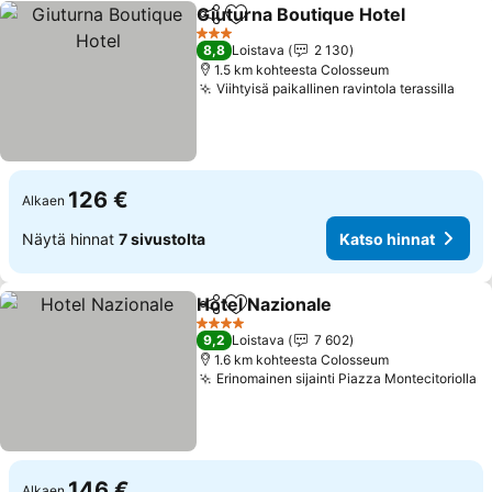
Giuturna Boutique Hotel
Jaa
Lisää suosikkeihin
Ka
3 Tähtiluokitus
8,8
Loistava
2 130
1.5 km kohteesta Colosseum
Viihtyisä paikallinen ravintola terassilla
Kats
126 €
Alkaen
Näytä hinnat
7 sivustolta
Katso hinnat
Hotel Nazionale
Jaa
Lisää suosikkeihin
Katso hinn
4 Tähtiluokitus
9,2
Loistava
7 602
1.6 km kohteesta Colosseum
Erinomainen sijainti Piazza Montecitoriolla
K
146 €
Alkaen