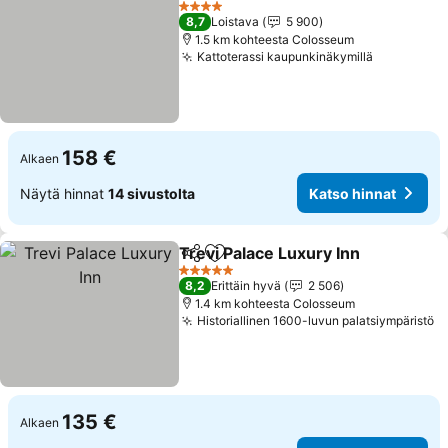
Katso h
4 Tähtiluokitus
8,7
Loistava
5 900
1.5 km kohteesta Colosseum
Kattoterassi kaupunkinäkymillä
Katso hin
158 €
Alkaen
Näytä hinnat
14 sivustolta
Katso hinnat
Trevi Palace Luxury Inn
Jaa
Lisää suosikkeihin
Kat
5 Tähtiluokitus
8,2
Erittäin hyvä
2 506
1.4 km kohteesta Colosseum
Historiallinen 1600-luvun palatsiympäristö
K
135 €
Alkaen