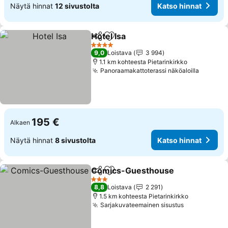
Näytä hinnat
12 sivustolta
Katso hinnat
Hotel Isa
Jaa
Lisää suosikkeihin
Katso hinnat
4 Tähtiluokitus
9,0
Loistava
3 994
1.1 km kohteesta Pietarinkirkko
Panoraamakattoterassi näköaloilla
Katso h
195 €
Alkaen
Näytä hinnat
8 sivustolta
Katso hinnat
Comics-Guesthouse
Jaa
Lisää suosikkeihin
Katso
3 Tähtiluokitus
8,8
Loistava
2 291
1.5 km kohteesta Pietarinkirkko
Sarjakuvateemainen sisustus
Katso hinna