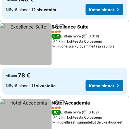
Näytä hinnat
12 sivustolta
Katso hinnat
Excellence Suite
Jaa
Lisää suosikkeihin
Katso hin
3 Tähtiluokitus
8,2
Erittäin hyvä
3 319
1.7 km kohteesta Colosseum
Huoneissa kylpyammeita ja saunoja
Katso 
78 €
Alkaen
Näytä hinnat
11 sivustolta
Katso hinnat
Hotel Accademia
Jaa
Lisää suosikkeihin
Katso hin
3 Tähtiluokitus
8,1
Erittäin hyvä
6 102
1.5 km kohteesta Colosseum
Huolellisesti suunnitellut deluxe-huoneet
Kat