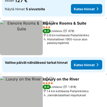
127 €
Alkaen
Näytä hinnat
5 sivustolta
Katso hinnat
Elenoire Rooms & Suite
Jaa
Lisää suosikkeihin
Ka
3 Tähtiluokitus
9,2
Loistava
678
0.8 km kohteesta Pietarinkirkko
Historiallinen 1900-luvun alun
palatsiympäristö
Valitse päivät nähdäksesi tarkat hinnat
Katso hinnat
Luxury on the River
Jaa
Lisää suosikkeihin
Katso 
4 Tähtiluokitus
9,0
Loistava
1 818
1.4 km kohteesta Pietarinkirkko
Jokinäköalalliset majoitukset
Katso hinna