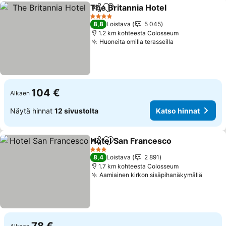
The Britannia Hotel
Jaa
Lisää suosikkeihin
Katso 
4 Tähtiluokitus
8,8
Loistava
5 045
1.2 km kohteesta Colosseum
Huoneita omilla terasseilla
Katso hinnat
104 €
Alkaen
Näytä hinnat
12 sivustolta
Katso hinnat
Hotel San Francesco
Jaa
Lisää suosikkeihin
Katso
3 Tähtiluokitus
8,4
Loistava
2 891
1.7 km kohteesta Colosseum
Aamiainen kirkon sisäpihanäkymällä
Katso 