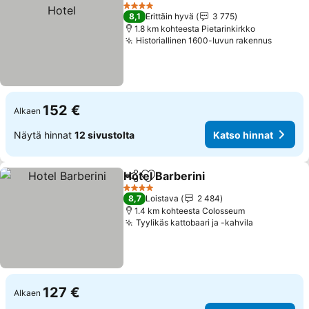
Jaa
Lisää suosikkeihin
Katso
4 Tähtiluokitus
8,1
Erittäin hyvä
3 775
1.8 km kohteesta Pietarinkirkko
Historiallinen 1600-luvun rakennus
Katso 
152 €
Alkaen
Näytä hinnat
12 sivustolta
Katso hinnat
Hotel Barberini
Jaa
Lisää suosikkeihin
Katso hinna
4 Tähtiluokitus
8,7
Loistava
2 484
1.4 km kohteesta Colosseum
Tyylikäs kattobaari ja -kahvila
Katso hinn
127 €
Alkaen