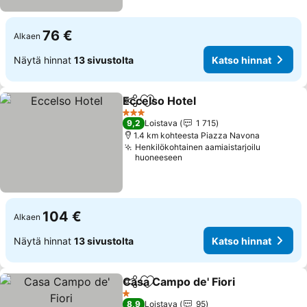
76 €
Alkaen
Näytä hinnat
13 sivustolta
Katso hinnat
Eccelso Hotel
Jaa
Lisää suosikkeihin
Katso hinnat
3 Tähtiluokitus
9,2
Loistava
1 715
1.4 km kohteesta Piazza Navona
Henkilökohtainen aamiaistarjoilu
huoneeseen
104 €
Alkaen
Näytä hinnat
13 sivustolta
Katso hinnat
Casa Campo de' Fiori
Jaa
Lisää suosikkeihin
Katso
1 Tähtiluokitus
8,9
Loistava
95