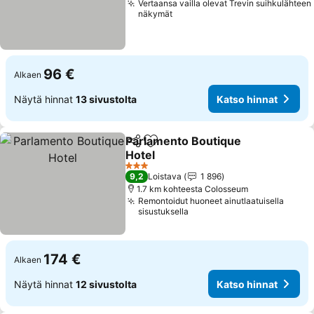
Vertaansa vailla olevat Trevin suihkulähteen
näkymät
96 €
Alkaen
Näytä hinnat
13 sivustolta
Katso hinnat
Parlamento Boutique
Jaa
Lisää suosikkeihin
Hotel
Katso hinnat
3 Tähtiluokitus
9,2
Loistava
1 896
1.7 km kohteesta Colosseum
Remontoidut huoneet ainutlaatuisella
sisustuksella
174 €
Alkaen
Näytä hinnat
12 sivustolta
Katso hinnat