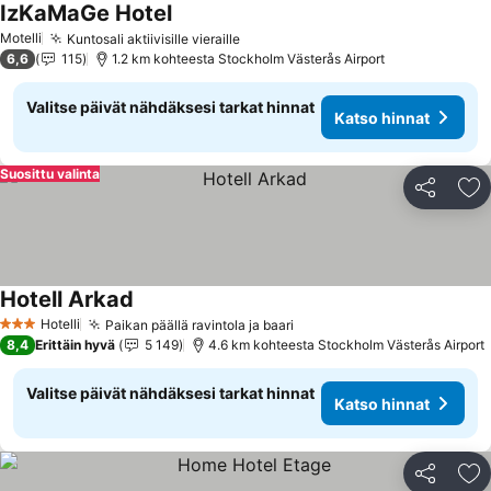
IzKaMaGe Hotel
Katso hinnat
Motelli
Kuntosali aktiivisille vieraille
Katso hinnat
6,6
115
1.2 km kohteesta Stockholm Västerås Airport
Valitse päivät nähdäksesi tarkat hinnat
Katso hinnat
Suosittu valinta
Jaa
Li
Hotell Arkad
Katso hinnat
Hotelli
Paikan päällä ravintola ja baari
Katso hinnat
3 Tähtiluokitus
8,4
Erittäin hyvä
5 149
4.6 km kohteesta Stockholm Västerås Airport
Valitse päivät nähdäksesi tarkat hinnat
Katso hinnat
Jaa
Li