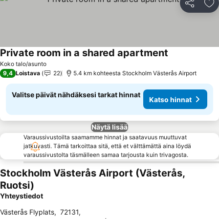
Jaa
Li
Private room in a shared apartment
Katso hinnat
Koko talo/asunto
9,4
Loistava
22
5.4 km kohteesta Stockholm Västerås Airport
Valitse päivät nähdäksesi tarkat hinnat
Katso hinnat
Näytä lisää
Varaussivustoilta saamamme hinnat ja saatavuus muuttuvat
jatkuvasti. Tämä tarkoittaa sitä, että et välttämättä aina löydä
varaussivustolta täsmälleen samaa tarjousta kuin trivagosta.
Stockholm Västerås Airport (Västerås,
Ruotsi)
Yhteystiedot
Västerås Flyplats
,
72131
,