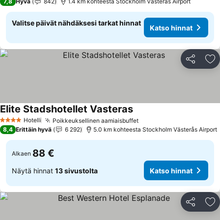
7,8
Hyvä
842
1.4 km kohteesta Stockholm Västerås Airport
Valitse päivät nähdäksesi tarkat hinnat
Katso hinnat
Jaa
Li
Elite Stadshotellet Vasteras
Katso hinnat
Hotelli
Poikkeuksellinen aamiaisbuffet
Katso hinnat
4 Tähtiluokitus
8,4
Erittäin hyvä
6 292
5.0 km kohteesta Stockholm Västerås Airport
88 €
Alkaen
Näytä hinnat
13 sivustolta
Katso hinnat
Jaa
Li