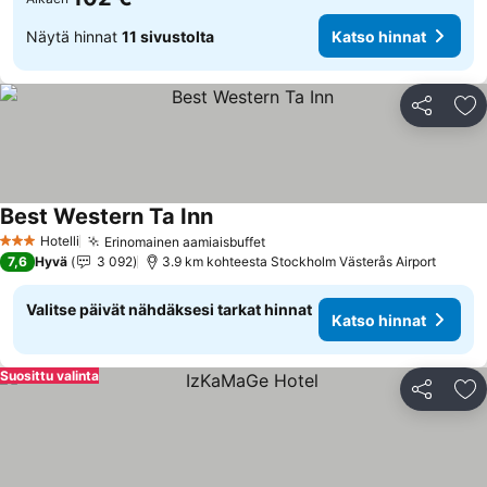
Näytä hinnat
11 sivustolta
Katso hinnat
Jaa
Li
Best Western Ta Inn
Katso hinnat
Hotelli
Erinomainen aamiaisbuffet
Katso hinnat
3 Tähtiluokitus
7,6
Hyvä
3 092
3.9 km kohteesta Stockholm Västerås Airport
Valitse päivät nähdäksesi tarkat hinnat
Katso hinnat
Suosittu valinta
Jaa
Li