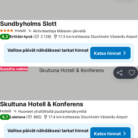
Sundbyholms Slott
Katso hinnat
Hotelli
Aktiviteetteja Mälaren-järvellä
Katso hinnat
4 Tähtiluokitus
8,3
Erittäin hyvä
2 128
17.3 km kohteesta Stockholm Västerås Airport
Valitse päivät nähdäksesi tarkat hinnat
Katso hinnat
Suosittu valinta
Jaa
Li
Skultuna Hotell & Konferens
Katso hinnat
Hotelli
Huoneet yksilöllisillä puutarhanäkymillä
Katso hinnat
8,7
Loistava
865
17.4 km kohteesta Stockholm Västerås Airport
Valitse päivät nähdäksesi tarkat hinnat
Katso hinnat