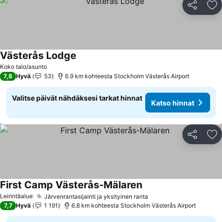
Jaa
Li
Västerås Lodge
Katso hinnat
Koko talo/asunto
7,8
Hyvä
53
6.9 km kohteesta Stockholm Västerås Airport
Valitse päivät nähdäksesi tarkat hinnat
Katso hinnat
Jaa
Li
First Camp Västerås-Mälaren
Katso hinnat
Leirintäalue
Järvenrantasijainti ja yksityinen ranta
Katso hinnat
7,7
Hyvä
1 191
6.8 km kohteesta Stockholm Västerås Airport