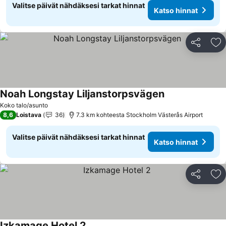
Valitse päivät nähdäksesi tarkat hinnat
Katso hinnat
Jaa
Li
Noah Longstay Liljanstorpsvägen
Katso hinnat
Koko talo/asunto
8,6
Loistava
36
7.3 km kohteesta Stockholm Västerås Airport
Valitse päivät nähdäksesi tarkat hinnat
Katso hinnat
Jaa
Li
Izkamage Hotel 2