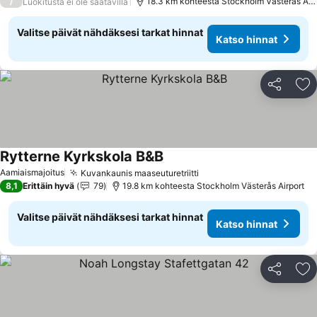
/
18.3 km kohteesta Stockholm Västerås Airp
Luokitusta ei ole saatavilla
Valitse päivät nähdäksesi tarkat hinnat
Katso hinnat
Jaa
Li
Rytterne Kyrkskola B&B
Katso hinnat
Aamiaismajoitus
Kuvankaunis maaseuturetriitti
Katso hinnat
8,1
Erittäin hyvä
79
19.8 km kohteesta Stockholm Västerås Airport
Valitse päivät nähdäksesi tarkat hinnat
Katso hinnat
Jaa
Li