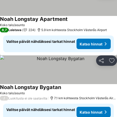
Noah Longstay Apartment
Katso hinnat
Koko talo/asunto
8,7
Loistava
224
5.9 km kohteesta Stockholm Västerås Airport
Valitse päivät nähdäksesi tarkat hinnat
Katso hinnat
Jaa
Li
Noah Longstay Bygatan
Katso hinnat
Koko talo/asunto
/
7.1 km kohteesta Stockholm Västerås Airpo
Luokitusta ei ole saatavilla
Valitse päivät nähdäksesi tarkat hinnat
Katso hinnat