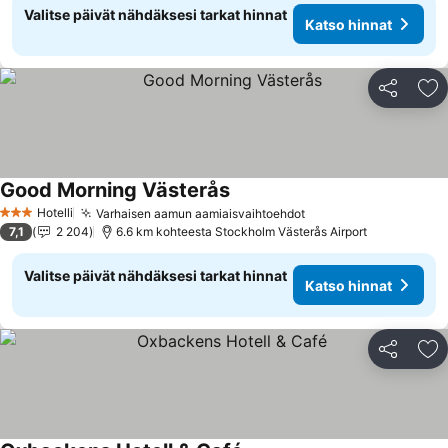
Valitse päivät nähdäksesi tarkat hinnat
Katso hinnat
Jaa
Li
Good Morning Västerås
Katso hinnat
Hotelli
Varhaisen aamun aamiaisvaihtoehdot
Katso hinnat
3 Tähtiluokitus
7,1
2 204
6.6 km kohteesta Stockholm Västerås Airport
Valitse päivät nähdäksesi tarkat hinnat
Katso hinnat
Jaa
Li