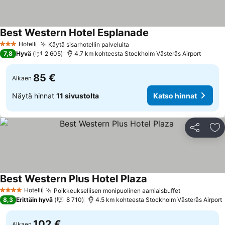
Best Western Hotel Esplanade
Katso hinnat
Hotelli
Käytä sisarhotellin palveluita
Katso hinnat
3 Tähtiluokitus
7,8
Hyvä
2 605
4.7 km kohteesta Stockholm Västerås Airport
85 €
Alkaen
Näytä hinnat
11 sivustolta
Katso hinnat
Jaa
Li
Best Western Plus Hotel Plaza
Katso hinnat
Hotelli
Poikkeuksellisen monipuolinen aamiaisbuffet
Katso hinna
4 Tähtiluokitus
8,3
Erittäin hyvä
8 710
4.5 km kohteesta Stockholm Västerås Airport
102 €
Alkaen