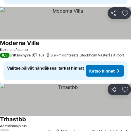
Jaa
Li
Moderna Villa
Katso hinnat
Koko talo/asunto
8,3
Erittäin hyvä
10
8.9 km kohteesta Stockholm Västerås Airport
Valitse päivät nähdäksesi tarkat hinnat
Katso hinnat
Jaa
Li
Trhastbb
Katso hinnat
Aamiaismajoitus