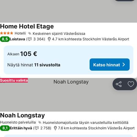
Home Hotel Etage
Katso hinnat
Hotelli
Keskeinen sijainti Västeråsissa
Katso hinnat
4 Tähtiluokitus
8,5
Loistava
3 364
4.7 km kohteesta Stockholm Västerås Airport
105 €
Alkaen
Näytä hinnat
11 sivustolta
Katso hinnat
Suosittu valinta
Jaa
Li
Noah Longstay
Katso hinnat
Huoneisto palveluilla
Huoneistomajoitusta täysin varustelluilla keittiöillä
Kat
8,1
Erittäin hyvä
2 758
7.6 km kohteesta Stockholm Västerås Airport