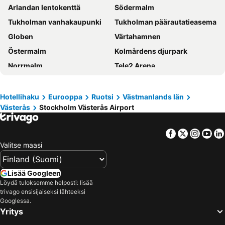
Arlandan lentokenttä
Södermalm
Valsaren
Izkamage Hotel 2
Tukholman vanhakaupunki
Tukholman päärautatieasema
Globen
Värtahamnen
Östermalm
Kolmårdens djurpark
Norrmalm
Tele2 Arena
Friends Arena
Cityterminalen
Solna Kyrka
Djurgården
Hotellihaku
Eurooppa
Ruotsi
Västmanlands län
Västerås
Stockholm Västerås Airport
Vasastan
Stockholmsmassan
Airport Stockholm-Bromma
Skansen
Facebook
Twitter
Insta
Yo
Kungsholmen
Old Town Stockholm
Valitse maasi
Stockholm sightseeing
Gröna Lund
Stadsgårdshamnen
Hötorget
Lisää Googleen
Stockholm Waterfront Congress Centre
Länsisatama
Löydä tuloksemme helposti: lisää
trivago ensisijaiseksi lähteeksi
Bromma
Uppsala centrum
Googlessa.
Yritys
Sergelin tori
Älvsjö