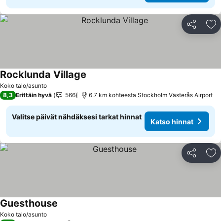
Jaa
Li
Rocklunda Village
Katso hinnat
Koko talo/asunto
8,3
Erittäin hyvä
566
6.7 km kohteesta Stockholm Västerås Airport
Valitse päivät nähdäksesi tarkat hinnat
Katso hinnat
Jaa
Li
Guesthouse
Katso hinnat
Koko talo/asunto