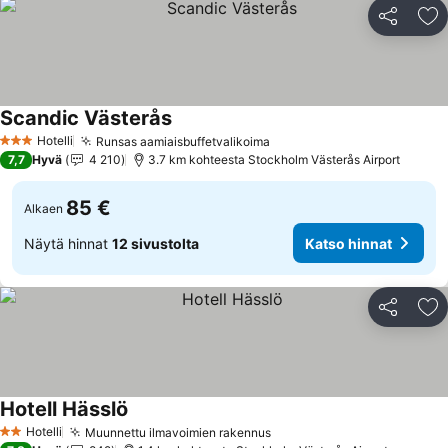
Jaa
Li
Scandic Västerås
Katso hinnat
Hotelli
Runsas aamiaisbuffetvalikoima
Katso hinnat
3 Tähtiluokitus
7,7
Hyvä
4 210
3.7 km kohteesta Stockholm Västerås Airport
85 €
Alkaen
Näytä hinnat
12 sivustolta
Katso hinnat
Jaa
Li
Hotell Hässlö
Katso hinnat
Hotelli
Muunnettu ilmavoimien rakennus
Katso hinnat
2 Tähtiluokitus