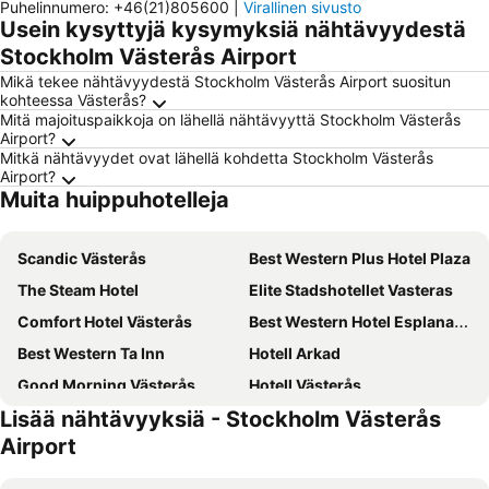
Puhelinnumero
:
+46(21)805600
|
Virallinen sivusto
Usein kysyttyjä kysymyksiä nähtävyydestä
Stockholm Västerås Airport
Mikä tekee nähtävyydestä Stockholm Västerås Airport suositun
kohteessa Västerås?
Mitä majoituspaikkoja on lähellä nähtävyyttä Stockholm Västerås
Airport?
Mitkä nähtävyydet ovat lähellä kohdetta Stockholm Västerås
Airport?
Muita huippuhotelleja
Scandic Västerås
Best Western Plus Hotel Plaza
The Steam Hotel
Elite Stadshotellet Vasteras
Comfort Hotel Västerås
Best Western Hotel Esplanade
Best Western Ta Inn
Hotell Arkad
Good Morning Västerås
Hotell Västerås
Lisää nähtävyyksiä - Stockholm Västerås
Sundbyholms Slott
Hotell Hässlö
Airport
Home Hotel Etage
Hem till Garden Boutique hotel
Skultuna Hotell & Konferens
Oxbackens Hotell & Café