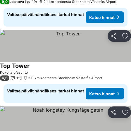
9,0
Loistava
19
2.1 km kohteesta Stockholm Västerås Airport
Valitse päivät nähdäksesi tarkat hinnat
Katso hinnat
Jaa
Li
Top Tower
Katso hinnat
Koko talo/asunto
6,6
12
3.0 km kohteesta Stockholm Västerås Airport
Valitse päivät nähdäksesi tarkat hinnat
Katso hinnat
Jaa
Li