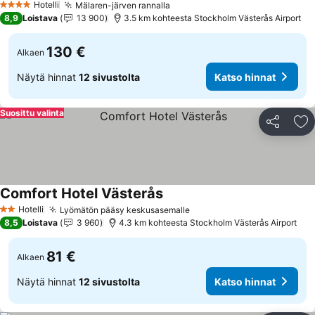
Hotelli
Mälaren-järven rannalla
Katso hinnat
4 Tähtiluokitus
8,9
Loistava
13 900
3.5 km kohteesta Stockholm Västerås Airport
130 €
Alkaen
Näytä hinnat
12 sivustolta
Katso hinnat
Suosittu valinta
Jaa
Li
Comfort Hotel Västerås
Katso hinnat
Hotelli
Lyömätön pääsy keskusasemalle
Katso hinnat
2 Tähtiluokitus
8,5
Loistava
3 960
4.3 km kohteesta Stockholm Västerås Airport
81 €
Alkaen
Näytä hinnat
12 sivustolta
Katso hinnat