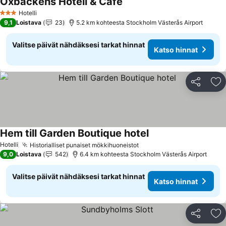
Oxbackens Hotell & Café
Katso hinnat
Hotelli
3 Tähtiluokitus
9,1
Loistava
23
5.2 km kohteesta Stockholm Västerås Airport
Valitse päivät nähdäksesi tarkat hinnat
Katso hinnat
Jaa
Li
Hem till Garden Boutique hotel
Katso hinnat
Hotelli
Historialliset punaiset mökkihuoneistot
Katso hinnat
9,0
Loistava
542
6.4 km kohteesta Stockholm Västerås Airport
Valitse päivät nähdäksesi tarkat hinnat
Katso hinnat
Jaa
Li