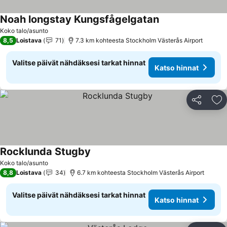
Noah longstay Kungsfågelgatan
Katso hinnat
Koko talo/asunto
8,5
Loistava
71
7.3 km kohteesta Stockholm Västerås Airport
Valitse päivät nähdäksesi tarkat hinnat
Katso hinnat
Jaa
Li
Rocklunda Stugby
Katso hinnat
Koko talo/asunto
8,8
Loistava
34
6.7 km kohteesta Stockholm Västerås Airport
Valitse päivät nähdäksesi tarkat hinnat
Katso hinnat