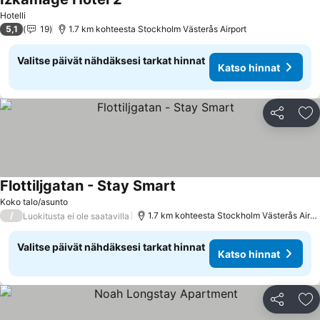
Katso hinnat
Hotelli
5,1
19
1.7 km kohteesta Stockholm Västerås Airport
Valitse päivät nähdäksesi tarkat hinnat
Katso hinnat
Jaa
Li
Flottiljgatan - Stay Smart
Katso hinnat
Koko talo/asunto
/
1.7 km kohteesta Stockholm Västerås Airpo
Luokitusta ei ole saatavilla
Valitse päivät nähdäksesi tarkat hinnat
Katso hinnat
Jaa
Li