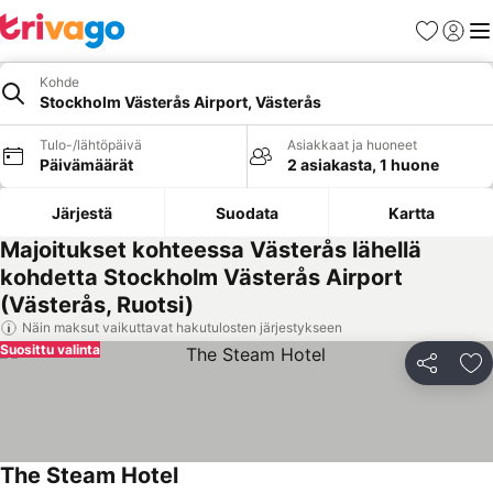
Suosikit
Kirjaud
Val
Kohde
Stockholm Västerås Airport, Västerås
Tulo-/lähtöpäivä
Asiakkaat ja huoneet
Päivämäärät
2 asiakasta, 1 huone
Järjestä
Suodata
Kartta
Majoitukset kohteessa Västerås lähellä
kohdetta Stockholm Västerås Airport
(Västerås, Ruotsi)
Näin maksut vaikuttavat hakutulosten järjestykseen
Suosittu valinta
Jaa
Li
The Steam Hotel
Katso hinnat