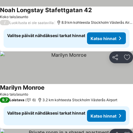
Noah Longstay Stafettgatan 42
Katso hinnat
Koko talo/asunto
/
8.9 km kohteesta Stockholm Västerås Airpo
Luokitusta ei ole saatavilla
Valitse päivät nähdäksesi tarkat hinnat
Katso hinnat
Jaa
Li
Marilyn Monroe
Katso hinnat
Koko talo/asunto
9,7
Loistava
6
3.2 km kohteesta Stockholm Västerås Airport
Valitse päivät nähdäksesi tarkat hinnat
Katso hinnat