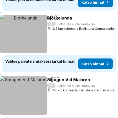
Katso hinnat
Bjorkelunda
Jaa
Lisää suosikkeihin
Katso hinnat
/
Luokitusta ei ole saatavilla
12.5 km kohteesta Eskilstuna Centralstation
Valitse päivät nähdäksesi tarkat hinnat
Katso hinnat
Smogen Vid Malaren
Jaa
Lisää suosikkeihin
Katso
/
Luokitusta ei ole saatavilla
15.1 km kohteesta Eskilstuna Centralstation