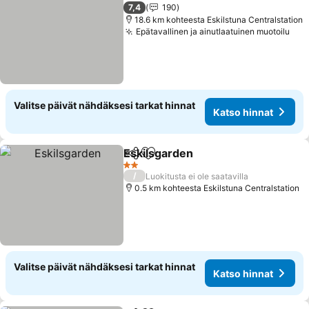
7,4
190
18.6 km kohteesta Eskilstuna Centralstation
Epätavallinen ja ainutlaatuinen muotoilu
Kat
Valitse päivät nähdäksesi tarkat hinnat
Katso hinnat
Eskilsgarden
Jaa
Lisää suosikkeihin
Katso hinnat
2 Tähtiluokitus
/
Luokitusta ei ole saatavilla
0.5 km kohteesta Eskilstuna Centralstation
Valitse päivät nähdäksesi tarkat hinnat
Katso hinnat