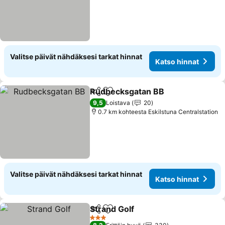
Valitse päivät nähdäksesi tarkat hinnat
Katso hinnat
Rudbecksgatan BB
Jaa
Lisää suosikkeihin
Katso h
9,5
Loistava
20
0.7 km kohteesta Eskilstuna Centralstation
Valitse päivät nähdäksesi tarkat hinnat
Katso hinnat
Strand Golf
Jaa
Lisää suosikkeihin
Katso hinnat
3 Tähtiluokitus