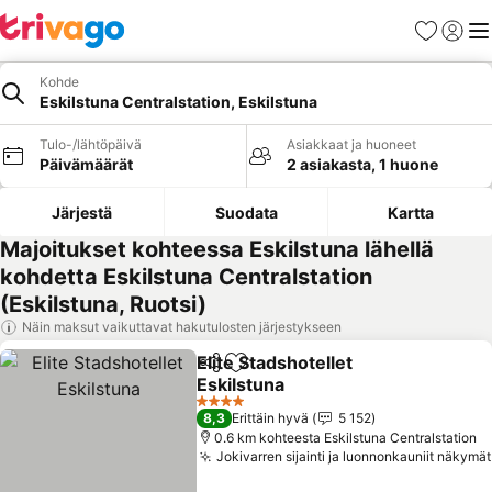
Suosikit
Kirjaud
Val
Kohde
Eskilstuna Centralstation, Eskilstuna
Tulo-/lähtöpäivä
Asiakkaat ja huoneet
Päivämäärät
2 asiakasta, 1 huone
Järjestä
Suodata
Kartta
Majoitukset kohteessa Eskilstuna lähellä
kohdetta Eskilstuna Centralstation
(Eskilstuna, Ruotsi)
Näin maksut vaikuttavat hakutulosten järjestykseen
Elite Stadshotellet
Jaa
Lisää suosikkeihin
Eskilstuna
Katso hinnat
4 Tähtiluokitus
8,3
Erittäin hyvä
5 152
0.6 km kohteesta Eskilstuna Centralstation
Jokivarren sijainti ja luonnonkauniit näkymät