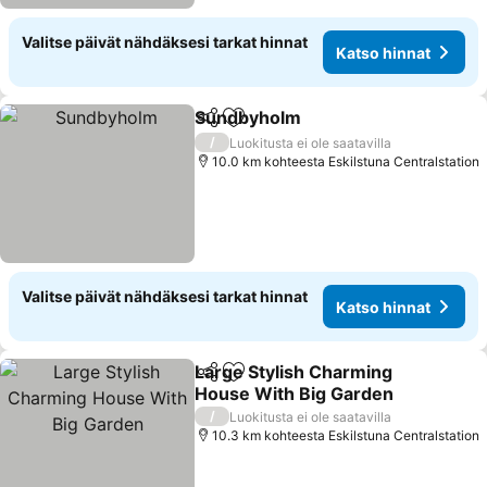
Valitse päivät nähdäksesi tarkat hinnat
Katso hinnat
Sundbyholm
Jaa
Lisää suosikkeihin
Katso hinnat
/
Luokitusta ei ole saatavilla
10.0 km kohteesta Eskilstuna Centralstation
Valitse päivät nähdäksesi tarkat hinnat
Katso hinnat
Large Stylish Charming
Jaa
Lisää suosikkeihin
House With Big Garden
Katso hinnat
/
Luokitusta ei ole saatavilla
10.3 km kohteesta Eskilstuna Centralstation