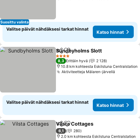
Suosittu valinta
Valitse päivät nähdäksesi tarkat hinnat
Katso hinnat
Sundbyholms Slott
Jaa
Lisää suosikkeihin
Katso h
4 Tähtiluokitus
8,3
Erittäin hyvä
2 128
10.8 km kohteesta Eskilstuna Centralstation
Aktiviteetteja Mälaren-järvellä
Katso hinn
Valitse päivät nähdäksesi tarkat hinnat
Katso hinnat
Vilsta Cottages
Jaa
Lisää suosikkeihin
Katso hinn
6,1
280
2.0 km kohteesta Eskilstuna Centralstation