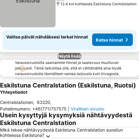
12.4 km kohteesta Eskilstuna Centralstation
Valitse päivät nähdäksesi tarkat hinnat
Katso hinnat
Näytä lisää
Varaussivustoilta saamamme hinnat ja saatavuus muuttuvat
jatkuvasti. Tämä tarkoittaa sitä, että et välttämättä aina löydä
varaussivustolta täsmälleen samaa tarjousta kuin trivagosta.
Eskilstuna Centralstation (Eskilstuna, Ruotsi)
Yhteystiedot
Centralstationen
,
63220
,
Puhelinnumero
:
+46(771)757575
|
Virallinen sivusto
Usein kysyttyjä kysymyksiä nähtävyydestä
Eskilstuna Centralstation
Mikä tekee nähtävyydestä Eskilstuna Centralstation suositun
kohteessa Eskilstuna?