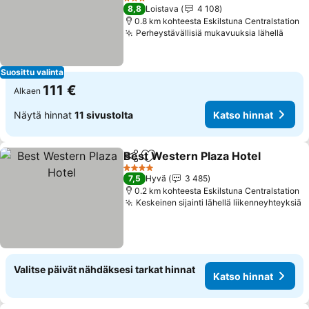
Katso hinnat
3 Tähtiluokitus
8,8
Loistava
4 108
0.8 km kohteesta Eskilstuna Centralstation
Perheystävällisiä mukavuuksia lähellä
Kats
Suosittu valinta
111 €
Alkaen
Näytä hinnat
11 sivustolta
Katso hinnat
Best Western Plaza Hotel
Jaa
Lisää suosikkeihin
4 Tähtiluokitus
7,5
Hyvä
3 485
0.2 km kohteesta Eskilstuna Centralstation
Keskeinen sijainti lähellä liikenneyhteyksiä
K
Valitse päivät nähdäksesi tarkat hinnat
Katso hinnat