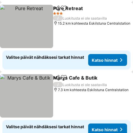
Pure Retreat
Jaa
Lisää suosikkeihin
Katso hinnat
3 Tähtiluokitus
/
Luokitusta ei ole saatavilla
15.2 km kohteesta Eskilstuna Centralstation
Valitse päivät nähdäksesi tarkat hinnat
Katso hinnat
Marys Cafe & Butik
Jaa
Lisää suosikkeihin
Katso h
/
Luokitusta ei ole saatavilla
7.3 km kohteesta Eskilstuna Centralstation
Valitse päivät nähdäksesi tarkat hinnat
Katso hinnat