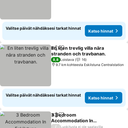
Valitse päivät nähdäksesi tarkat hinnat
Katso hinnat
En liten trevlig villa nära
Jaa
Lisää suosikkeihin
stranden och travbanan.
Katso hinnat
8,8
Loistava
16
9.7 km kohteesta Eskilstuna Centralstation
Valitse päivät nähdäksesi tarkat hinnat
Katso hinnat
3 Bedroom
Jaa
Lisää suosikkeihin
Accommodation In
Eskilstuna
Katso hinnat
/
Luokitusta ei ole saatavilla