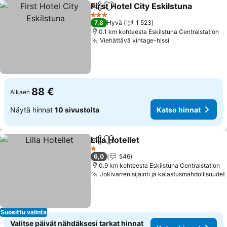
First Hotel City Eskilstuna
Jaa
Lisää suosikkeihin
3 Tähtiluokitus
7,8
Hyvä
1 523
0.1 km kohteesta Eskilstuna Centralstation
Viehättävä vintage-hissi
Katso hinnat
88 €
Alkaen
Näytä hinnat
10 sivustolta
Katso hinnat
Lilla Hotellet
Jaa
Lisää suosikkeihin
Katso hinnat
1 Tähtiluokitus
6,0
546
0.9 km kohteesta Eskilstuna Centralstation
Jokivarren sijainti ja kalastusmahdollisuudet
Suosittu valinta
Valitse päivät nähdäksesi tarkat hinnat