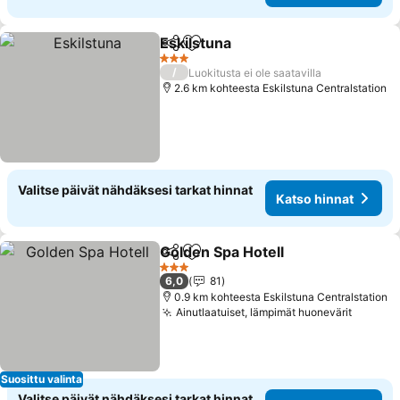
Eskilstuna
Jaa
Lisää suosikkeihin
Katso hinnat
3 Tähtiluokitus
/
Luokitusta ei ole saatavilla
2.6 km kohteesta Eskilstuna Centralstation
Valitse päivät nähdäksesi tarkat hinnat
Katso hinnat
Golden Spa Hotell
Jaa
Lisää suosikkeihin
Katso hi
3 Tähtiluokitus
6,0
81
0.9 km kohteesta Eskilstuna Centralstation
Ainutlaatuiset, lämpimät huonevärit
Katso 
Suosittu valinta
Valitse päivät nähdäksesi tarkat hinnat