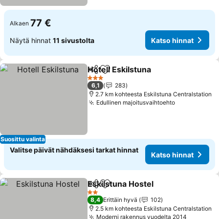
77 €
Alkaen
Näytä hinnat
11 sivustolta
Katso hinnat
Hotell Eskilstuna
Jaa
Lisää suosikkeihin
Katso hin
3 Tähtiluokitus
6,1
283
2.7 km kohteesta Eskilstuna Centralstation
Edullinen majoitusvaihtoehto
Katso hinna
Suosittu valinta
Valitse päivät nähdäksesi tarkat hinnat
Katso hinnat
Eskilstuna Hostel
Jaa
Lisää suosikkeihin
Katso hin
2 Tähtiluokitus
8,4
Erittäin hyvä
102
2.5 km kohteesta Eskilstuna Centralstation
Moderni rakennus vuodelta 2014
Katso hi