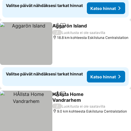
Valitse päivät nähdäksesi tarkat hinnat
Katso hinnat
Aggarön Island
Jaa
Lisää suosikkeihin
Katso hinna
/
Luokitusta ei ole saatavilla
18.8 km kohteesta Eskilstuna Centralstation
Valitse päivät nähdäksesi tarkat hinnat
Katso hinnat
HÅllsta Home
Jaa
Lisää suosikkeihin
Vandrarhem
Katso hinnat
/
Luokitusta ei ole saatavilla
9.0 km kohteesta Eskilstuna Centralstation