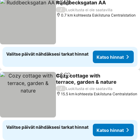
Ruddbecksgatan AA
Jaa
Lisää suosikkeihin
Katso
/
Luokitusta ei ole saatavilla
0.7 km kohteesta Eskilstuna Centralstation
Valitse päivät nähdäksesi tarkat hinnat
Katso hinnat
Cozy cottage with
Jaa
Lisää suosikkeihin
terrace, garden & nature
Katso hinnat
/
Luokitusta ei ole saatavilla
15.5 km kohteesta Eskilstuna Centralstation
Valitse päivät nähdäksesi tarkat hinnat
Katso hinnat