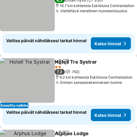
8,2
Erittäin hyvä
330
16.7 km kohteesta Eskilstuna Centralstation
Viehättävä merellinen huoneensisustus
Kats
Valitse päivät nähdäksesi tarkat hinnat
Katso hinnat
Hotell Tre Systrar
Jaa
Lisää suosikkeihin
Katso hi
2 Tähtiluokitus
7,2
762
9.2 km kohteesta Eskilstuna Centralstation
Entisen sairaalarakennuksen luonne
Katso 
Suosittu valinta
Valitse päivät nähdäksesi tarkat hinnat
Katso hinnat
Arphus Lodge
Jaa
Lisää suosikkeihin
Katso hinnat