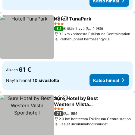
Katso hinnat
Hotell TunaPark
Jaa
Lisää suosikkeihin
Katso hinn
3 Tähtiluokitus
8,1
Erittäin hyvä
1 985
3.1 km kohteesta Eskilstuna Centralstation
Perhehuoneet kerrossängyillä
Katso hinn
61 €
Alkaen
Näytä hinnat
10 sivustolta
Katso hinnat
Sure Hotel by Best
Jaa
Lisää suosikkeihin
Western Vilsta
Sporthotell
Katso hinnat
3 Tähtiluokitus
7,1
994
2.0 km kohteesta Eskilstuna Centralstation
Laajat ulkoilumahdollisuudet
Katso hinna