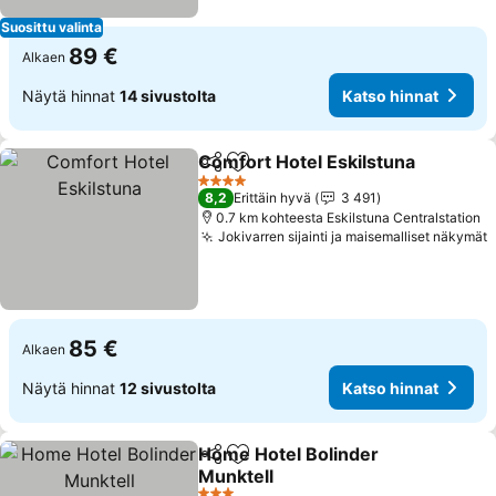
Suosittu valinta
89 €
Alkaen
Näytä hinnat
14 sivustolta
Katso hinnat
Comfort Hotel Eskilstuna
Jaa
Lisää suosikkeihin
K
4 Tähtiluokitus
8,2
Erittäin hyvä
3 491
0.7 km kohteesta Eskilstuna Centralstation
Jokivarren sijainti ja maisemalliset näkymät
K
85 €
Alkaen
Näytä hinnat
12 sivustolta
Katso hinnat
Home Hotel Bolinder
Jaa
Lisää suosikkeihin
Munktell