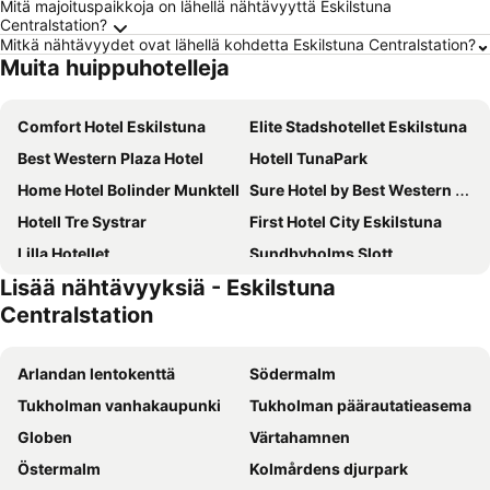
Mitä majoituspaikkoja on lähellä nähtävyyttä Eskilstuna
Centralstation?
Mitkä nähtävyydet ovat lähellä kohdetta Eskilstuna Centralstation?
Muita huippuhotelleja
Comfort Hotel Eskilstuna
Elite Stadshotellet Eskilstuna
Best Western Plaza Hotel
Hotell TunaPark
Home Hotel Bolinder Munktell
Sure Hotel by Best Western Vilsta Sporthotell
Hotell Tre Systrar
First Hotel City Eskilstuna
Lilla Hotellet
Sundbyholms Slott
Lisää nähtävyyksiä - Eskilstuna
Hotell Eskilstuna
Strand Golf
Centralstation
Arlandan lentokenttä
Södermalm
Tukholman vanhakaupunki
Tukholman päärautatieasema
Globen
Värtahamnen
Östermalm
Kolmårdens djurpark