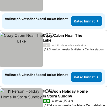
Valitse päivät nähdäksesi tarkat hinnat
Katso hinnat
Cozy Cabin Near The
Jaa
Lisää suosikkeihin
Lake
Katso hinnat
/
Luokitusta ei ole saatavilla
9.3 km kohteesta Eskilstuna Centralstation
Valitse päivät nähdäksesi tarkat hinnat
Katso hinnat
11 Person Holiday Home
Jaa
Lisää suosikkeihin
In Stora Sundby
Katso hinnat
8,9
Loistava
47
17.4 km kohteesta Eskilstuna Centralstation