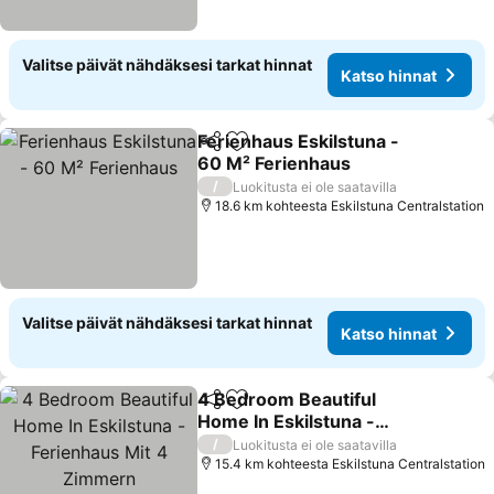
Valitse päivät nähdäksesi tarkat hinnat
Katso hinnat
Ferienhaus Eskilstuna -
Jaa
Lisää suosikkeihin
60 M² Ferienhaus
Katso hinnat
/
Luokitusta ei ole saatavilla
18.6 km kohteesta Eskilstuna Centralstation
Valitse päivät nähdäksesi tarkat hinnat
Katso hinnat
4 Bedroom Beautiful
Jaa
Lisää suosikkeihin
Home In Eskilstuna -
Ferienhaus Mit 4
Katso hinnat
/
Luokitusta ei ole saatavilla
Zimmern
15.4 km kohteesta Eskilstuna Centralstation