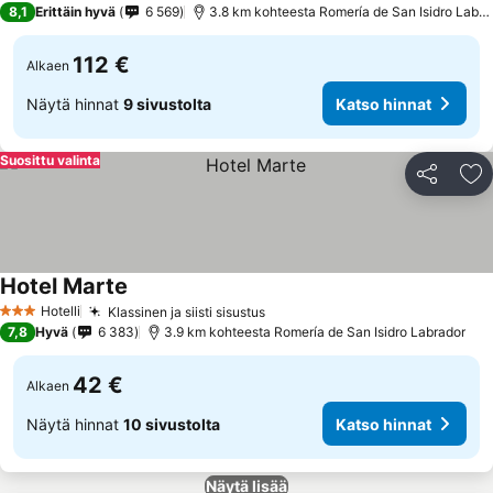
8,1
Erittäin hyvä
6 569
3.8 km kohteesta Romería de San Isidro Labrador
112 €
Alkaen
Näytä hinnat
9 sivustolta
Katso hinnat
Suosittu valinta
Jaa
Li
Hotel Marte
Hotelli
Klassinen ja siisti sisustus
3 Tähtiluokitus
7,8
Hyvä
6 383
3.9 km kohteesta Romería de San Isidro Labrador
42 €
Alkaen
Näytä hinnat
10 sivustolta
Katso hinnat
Näytä lisää