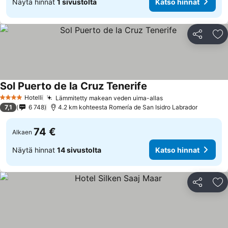
Näytä hinnat
1 sivustolta
Katso hinnat
Jaa
Li
Sol Puerto de la Cruz Tenerife
Hotelli
Lämmitetty makean veden uima-allas
4 Tähtiluokitus
7,1
6 748
4.2 km kohteesta Romería de San Isidro Labrador
74 €
Alkaen
Näytä hinnat
14 sivustolta
Katso hinnat
Jaa
Li