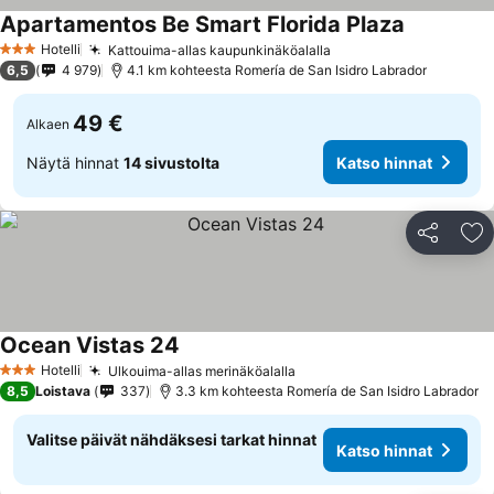
Apartamentos Be Smart Florida Plaza
Hotelli
Kattouima-allas kaupunkinäköalalla
3 Tähtiluokitus
6,5
4 979
4.1 km kohteesta Romería de San Isidro Labrador
49 €
Alkaen
Näytä hinnat
14 sivustolta
Katso hinnat
Jaa
Li
Ocean Vistas 24
Hotelli
Ulkouima-allas merinäköalalla
3 Tähtiluokitus
8,5
Loistava
337
3.3 km kohteesta Romería de San Isidro Labrador
Valitse päivät nähdäksesi tarkat hinnat
Katso hinnat