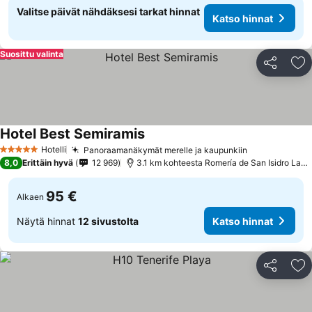
Valitse päivät nähdäksesi tarkat hinnat
Katso hinnat
Suosittu valinta
Jaa
Li
Hotel Best Semiramis
Hotelli
Panoraamanäkymät merelle ja kaupunkiin
5 Tähtiluokitus
8,0
Erittäin hyvä
12 969
3.1 km kohteesta Romería de San Isidro Labrador
95 €
Alkaen
Näytä hinnat
12 sivustolta
Katso hinnat
Jaa
Li