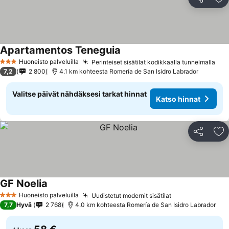
Jaa
Li
Apartamentos Teneguia
Huoneisto palveluilla
Perinteiset sisätilat kodikkaalla tunnelmalla
3 Tähtiluokitus
7,2
2 800
4.1 km kohteesta Romería de San Isidro Labrador
Valitse päivät nähdäksesi tarkat hinnat
Katso hinnat
Jaa
Li
GF Noelia
Huoneisto palveluilla
Uudistetut modernit sisätilat
3 Tähtiluokitus
7,7
Hyvä
2 768
4.0 km kohteesta Romería de San Isidro Labrador