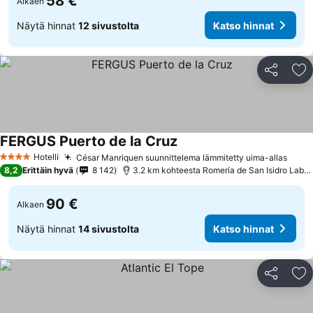
58 €
Alkaen
Näytä hinnat
12 sivustolta
Katso hinnat
Jaa
Li
FERGUS Puerto de la Cruz
Hotelli
César Manriquen suunnittelema lämmitetty uima-allas
4 Tähtiluokitus
8,2
Erittäin hyvä
8 142
3.2 km kohteesta Romería de San Isidro Labrador
90 €
Alkaen
Näytä hinnat
14 sivustolta
Katso hinnat
Jaa
Li