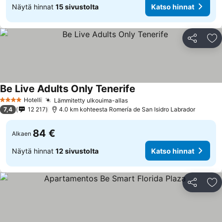
Näytä hinnat
15 sivustolta
Katso hinnat
Jaa
Li
Be Live Adults Only Tenerife
Hotelli
Lämmitetty ulkouima-allas
4 Tähtiluokitus
7,4
12 217
4.0 km kohteesta Romería de San Isidro Labrador
84 €
Alkaen
Näytä hinnat
12 sivustolta
Katso hinnat
Jaa
Li