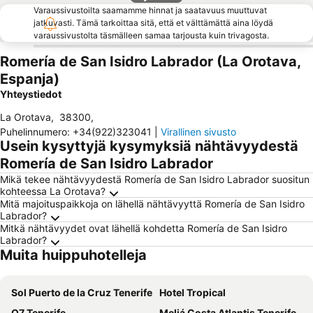
Varaussivustoilta saamamme hinnat ja saatavuus muuttuvat
jatkuvasti. Tämä tarkoittaa sitä, että et välttämättä aina löydä
varaussivustolta täsmälleen samaa tarjousta kuin trivagosta.
Romería de San Isidro Labrador (La Orotava,
Espanja)
Yhteystiedot
La Orotava
,
38300
,
Puhelinnumero
:
+34(922)323041
|
Virallinen sivusto
Usein kysyttyjä kysymyksiä nähtävyydestä
Romería de San Isidro Labrador
Mikä tekee nähtävyydestä Romería de San Isidro Labrador suositun
kohteessa La Orotava?
Mitä majoituspaikkoja on lähellä nähtävyyttä Romería de San Isidro
Labrador?
Mitkä nähtävyydet ovat lähellä kohdetta Romería de San Isidro
Labrador?
Muita huippuhotelleja
Sol Puerto de la Cruz Tenerife
Hotel Tropical
O7 Tenerife
Meliá Costa Atlantis Tenerife