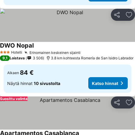
Jaa
Li
DWO Nopal
Hotelli
Erinomainen keskeinen sijainti
3 Tähtiluokitus
9,1
Loistava
3 506
3.8 km kohteesta Romería de San Isidro Labrador
84 €
Alkaen
Näytä hinnat
10 sivustolta
Katso hinnat
Suosittu valinta
Jaa
Li
Apartamentos Casablanca