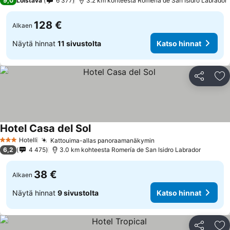
9,0
Loistava
6 377
3.2 km kohteesta Romería de San Isidro Labrador
128 €
Alkaen
Näytä hinnat
11 sivustolta
Katso hinnat
Jaa
Li
Hotel Casa del Sol
Hotelli
Kattouima-allas panoraamanäkymin
3 Tähtiluokitus
6,2
4 475
3.0 km kohteesta Romería de San Isidro Labrador
38 €
Alkaen
Näytä hinnat
9 sivustolta
Katso hinnat