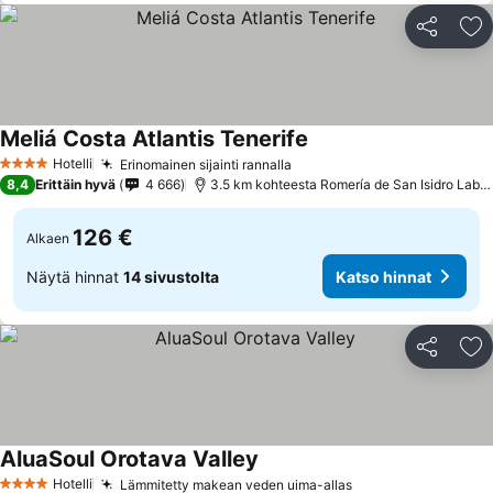
Jaa
Li
Meliá Costa Atlantis Tenerife
Hotelli
Erinomainen sijainti rannalla
4 Tähtiluokitus
8,4
Erittäin hyvä
4 666
3.5 km kohteesta Romería de San Isidro Labrador
126 €
Alkaen
Näytä hinnat
14 sivustolta
Katso hinnat
Jaa
Li
AluaSoul Orotava Valley
Hotelli
Lämmitetty makean veden uima-allas
4 Tähtiluokitus