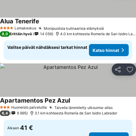
Alua Tenerife
Lomakeskus
Monipuolisia kulinaarisia elämyksiä
4 Tähtiluokitus
8,0
Erittäin hyvä
14 056
4.0 km kohteesta Romería de San Isidro Labrador
Valitse päivät nähdäksesi tarkat hinnat
Katso hinnat
Jaa
Li
Apartamentos Pez Azul
Huoneisto palveluilla
Talvella lämmitetty ulkouima-allas
3 Tähtiluokitus
6,4
6 995
3.1 km kohteesta Romería de San Isidro Labrador
41 €
Alkaen