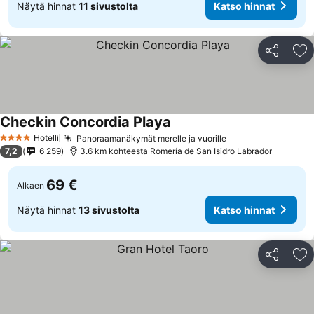
Näytä hinnat
11 sivustolta
Katso hinnat
Jaa
Li
Checkin Concordia Playa
Hotelli
Panoraamanäkymät merelle ja vuorille
4 Tähtiluokitus
7,2
6 259
3.6 km kohteesta Romería de San Isidro Labrador
69 €
Alkaen
Näytä hinnat
13 sivustolta
Katso hinnat
Jaa
Li