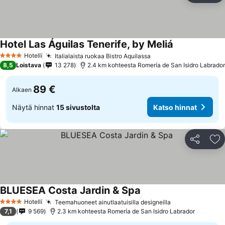
Hotel Las Águilas Tenerife, by Meliá
Hotelli
Italialaista ruokaa Bistro Aquilassa
4 Tähtiluokitus
8,5
Loistava
13 278
2.4 km kohteesta Romería de San Isidro Labrador
89 €
Alkaen
Näytä hinnat
15 sivustolta
Katso hinnat
Jaa
Li
BLUESEA Costa Jardin & Spa
Hotelli
Teemahuoneet ainutlaatuisilla designeilla
4 Tähtiluokitus
7,1
9 569
2.3 km kohteesta Romería de San Isidro Labrador