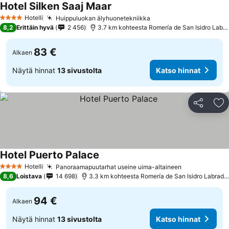
Hotel Silken Saaj Maar
Hotelli
Huippuluokan älyhuonetekniikka
4 Tähtiluokitus
8,2
Erittäin hyvä
2 456
3.7 km kohteesta Romería de San Isidro Labrador
83 €
Alkaen
Näytä hinnat
13 sivustolta
Katso hinnat
Jaa
Li
Hotel Puerto Palace
Hotelli
Panoraamapuutarhat useine uima-altaineen
4 Tähtiluokitus
8,6
Loistava
14 698
3.3 km kohteesta Romería de San Isidro Labrador
94 €
Alkaen
Näytä hinnat
13 sivustolta
Katso hinnat