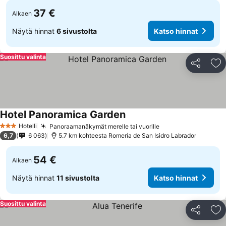
37 €
Alkaen
Näytä hinnat
6 sivustolta
Katso hinnat
Suosittu valinta
Jaa
Li
Hotel Panoramica Garden
Hotelli
Panoraamanäkymät merelle tai vuorille
3 Tähtiluokitus
6,7
6 063
5.7 km kohteesta Romería de San Isidro Labrador
54 €
Alkaen
Näytä hinnat
11 sivustolta
Katso hinnat
Suosittu valinta
Jaa
Li