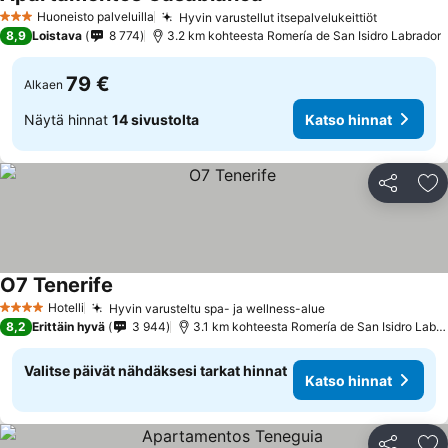
Huoneisto palveluilla
Hyvin varustellut itsepalvelukeittiöt
3 Tähtiluokitus
8,9
Loistava
8 774
3.2 km kohteesta Romería de San Isidro Labrador
79 €
Alkaen
Näytä hinnat
14 sivustolta
Katso hinnat
Jaa
Li
O7 Tenerife
Hotelli
Hyvin varusteltu spa- ja wellness-alue
4 Tähtiluokitus
8,2
Erittäin hyvä
3 944
3.1 km kohteesta Romería de San Isidro Labrador
Valitse päivät nähdäksesi tarkat hinnat
Katso hinnat