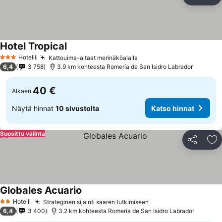
Jaa
Li
Hotel Tropical
Hotelli
Kattouima-altaat merinäköalalla
3 Tähtiluokitus
6,4
3 758
3.9 km kohteesta Romería de San Isidro Labrador
40 €
Alkaen
Näytä hinnat
10 sivustolta
Katso hinnat
Suosittu valinta
Jaa
Li
Globales Acuario
Hotelli
Strateginen sijainti saaren tutkimiseen
2 Tähtiluokitus
6,4
3 400
3.2 km kohteesta Romería de San Isidro Labrador