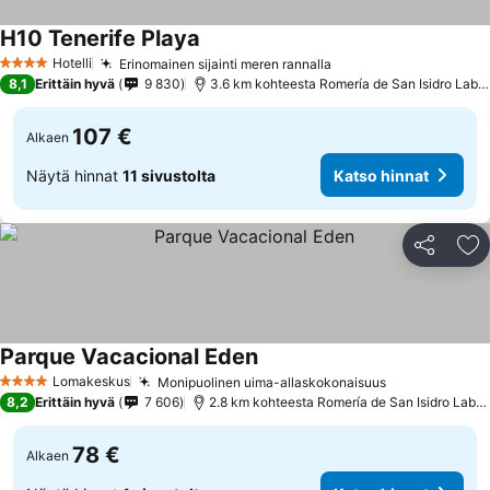
H10 Tenerife Playa
Hotelli
Erinomainen sijainti meren rannalla
4 Tähtiluokitus
8,1
Erittäin hyvä
9 830
3.6 km kohteesta Romería de San Isidro Labrador
107 €
Alkaen
Näytä hinnat
11 sivustolta
Katso hinnat
Jaa
Li
Parque Vacacional Eden
Lomakeskus
Monipuolinen uima-allaskokonaisuus
4 Tähtiluokitus
8,2
Erittäin hyvä
7 606
2.8 km kohteesta Romería de San Isidro Labrador
78 €
Alkaen