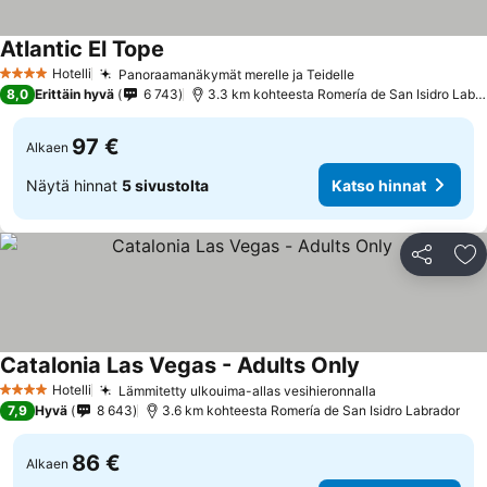
Atlantic El Tope
Hotelli
Panoraamanäkymät merelle ja Teidelle
4 Tähtiluokitus
8,0
Erittäin hyvä
6 743
3.3 km kohteesta Romería de San Isidro Labrador
97 €
Alkaen
Näytä hinnat
5 sivustolta
Katso hinnat
Jaa
Li
Catalonia Las Vegas - Adults Only
Hotelli
Lämmitetty ulkouima-allas vesihieronnalla
4 Tähtiluokitus
7,9
Hyvä
8 643
3.6 km kohteesta Romería de San Isidro Labrador
86 €
Alkaen