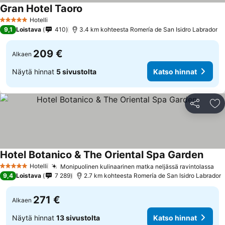
Gran Hotel Taoro
Hotelli
5 Tähtiluokitus
9,1
Loistava
410
3.4 km kohteesta Romería de San Isidro Labrador
209 €
Alkaen
Näytä hinnat
5 sivustolta
Katso hinnat
Jaa
Li
Hotel Botanico & The Oriental Spa Garden
Hotelli
Monipuolinen kulinaarinen matka neljässä ravintolassa
5 Tähtiluokitus
9,4
Loistava
7 289
2.7 km kohteesta Romería de San Isidro Labrador
271 €
Alkaen
Näytä hinnat
13 sivustolta
Katso hinnat