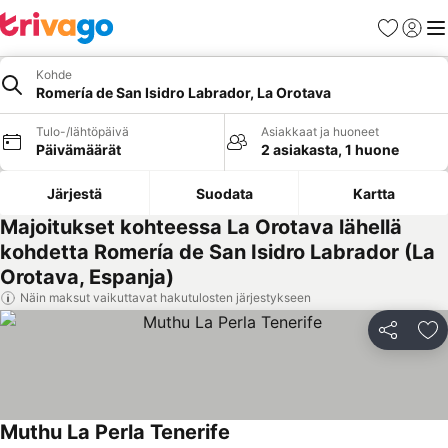
Suosikit
Kirjaud
Val
Kohde
Romería de San Isidro Labrador, La Orotava
Tulo-/lähtöpäivä
Asiakkaat ja huoneet
Päivämäärät
2 asiakasta, 1 huone
Järjestä
Suodata
Kartta
Majoitukset kohteessa La Orotava lähellä
kohdetta Romería de San Isidro Labrador (La
Orotava, Espanja)
Näin maksut vaikuttavat hakutulosten järjestykseen
Jaa
Li
Muthu La Perla Tenerife