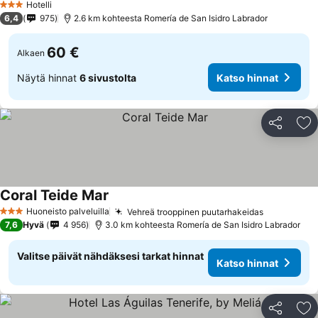
Hotelli
3 Tähtiluokitus
6,4
975
2.6 km kohteesta Romería de San Isidro Labrador
60 €
Alkaen
Näytä hinnat
6 sivustolta
Katso hinnat
Jaa
Li
Coral Teide Mar
Huoneisto palveluilla
Vehreä trooppinen puutarhakeidas
3 Tähtiluokitus
7,6
Hyvä
4 956
3.0 km kohteesta Romería de San Isidro Labrador
Valitse päivät nähdäksesi tarkat hinnat
Katso hinnat
Jaa
Li