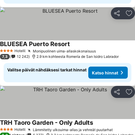
Jaa
Li
BLUESEA Puerto Resort
Hotelli
Monipuolinen uima-allaskokonaisuus
4 Tähtiluokitus
7,3
12 242
2.9 km kohteesta Romería de San Isidro Labrador
Valitse päivät nähdäksesi tarkat hinnat
Katso hinnat
Jaa
Li
TRH Taoro Garden - Only Adults
Hotelli
Lämmitetty ulkouima-allas ja vehreät puutarhat
4 Tähtiluokitus