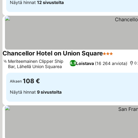
Näytä hinnat
12 sivustolta
Chancellor Hotel on Union Square
3 Tähtiluokitus
Katso hin
Meriteemainen Clipper Ship
Loistava
(16 264 arviota)
8,9
0.
Bar, Lähellä Union Squarea
Katso hinnat
108 €
Alkaen
Näytä hinnat
9 sivustolta