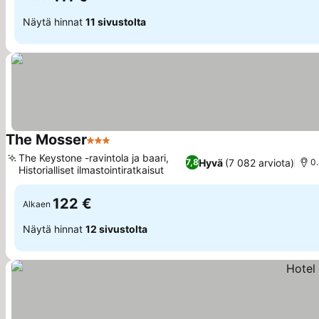
Näytä hinnat
11 sivustolta
The Mosser
3 Tähtiluokitus
Katso hinnat
The Keystone -ravintola ja baari,
Hyvä
(7 082 arviota)
7,8
0
Historialliset ilmastointiratkaisut
Katso hinnat
122 €
Alkaen
Näytä hinnat
12 sivustolta