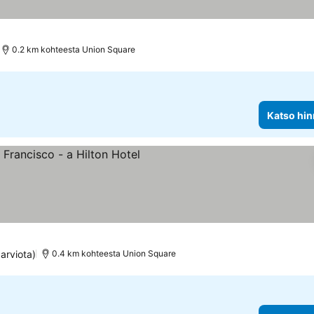
0.2 km kohteesta Union Square
Katso hin
okitus
so hinnat
arviota)
0.4 km kohteesta Union Square