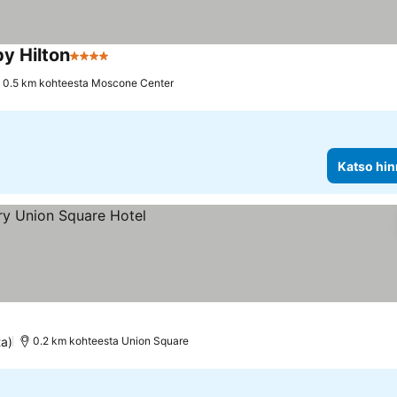
by Hilton
4 Tähtiluokitus
Katso hinnat
0.5 km kohteesta Moscone Center
Katso hin
ta)
0.2 km kohteesta Union Square