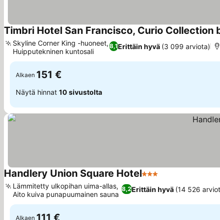
Timbri Hotel San Francisco, Curio Collection 
Skyline Corner King -huoneet,
Erittäin hyvä
(3 099 arviota)
8,1
Huipputekninen kuntosali
Katso hinnat
151 €
Alkaen
Näytä hinnat
10 sivustolta
Handlery Union Square Hotel
3 Tähtiluokitus
Katso hinnat
Lämmitetty ulkopihan uima-allas,
Erittäin hyvä
(14 526 arvio
8,2
Aito kuiva punapuumainen sauna
Katso hinnat
111 €
Alkaen