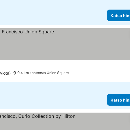
Katso hin
s
innat
viota)
0.4 km kohteesta Union Square
Katso hin