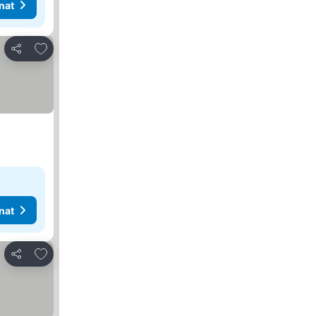
nat
Lisää suosikkeihin
Jaa
nat
Lisää suosikkeihin
Jaa