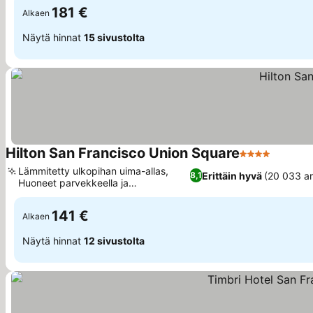
181 €
Alkaen
Näytä hinnat
15 sivustolta
Hilton San Francisco Union Square
4 Tähtiluokitu
Katso h
Lämmitetty ulkopihan uima-allas,
Erittäin hyvä
(20 033 ar
8,1
Huoneet parvekkeella ja
Katso hinnat
kaupunkinäköalalla
141 €
Alkaen
Näytä hinnat
12 sivustolta