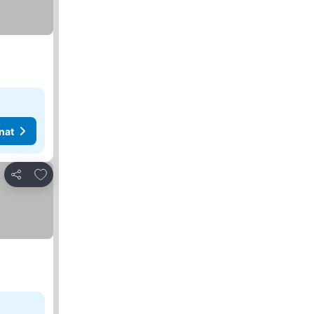
nat
Lisää suosikkeihin
Jaa