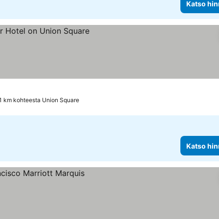
Katso hin
nat
1 km kohteesta Union Square
Katso hin