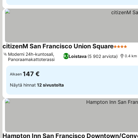
citizenM San Francisco Union Square
4 Tähtiluo
Kats
Moderni 24h-kuntosali,
Loistava
(5 902 arviota)
9,1
0.4 km
Panoraamakattoterassi
Katso hinnat
147 €
Alkaen
Näytä hinnat
12 sivustolta
Hampton Inn San Francisco Downtown/Conve