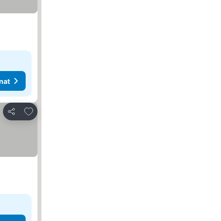
nat
Lisää suosikkeihin
Jaa