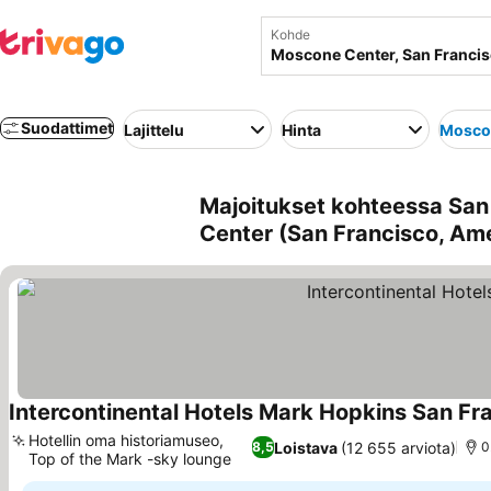
Kohde
Suodattimet
Lajittelu
Hinta
Mosco
Majoitukset kohteessa San
Center (San Francisco, Am
Intercontinental Hotels Mark Hopkins San Fr
Hotellin oma historiamuseo,
Loistava
(12 655 arviota)
8,5
0
Top of the Mark -sky lounge
Katso hinnat