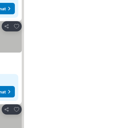
nat
Lisää suosikkeihin
Jaa
nat
Lisää suosikkeihin
Jaa