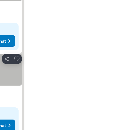
nat
Lisää suosikkeihin
Jaa
nat