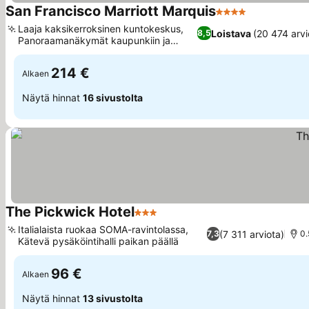
San Francisco Marriott Marquis
4 Tähtiluokitus
Katso hinna
Laaja kaksikerroksinen kuntokeskus,
Loistava
(20 474 arvi
8,5
Panoraamanäkymät kaupunkiin ja
Katso hinnat
lahdelle
214 €
Alkaen
Näytä hinnat
16 sivustolta
The Pickwick Hotel
3 Tähtiluokitus
Katso hinnat
Italialaista ruokaa SOMA-ravintolassa,
(7 311 arviota)
7,3
0.
Kätevä pysäköintihalli paikan päällä
Katso hinnat
96 €
Alkaen
Näytä hinnat
13 sivustolta