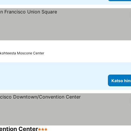
kitus
o hinnat
 kohteesta Moscone Center
Katso hin
ntion Center