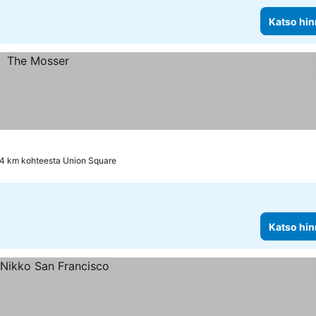
Katso hin
.4 km kohteesta Union Square
Katso hin