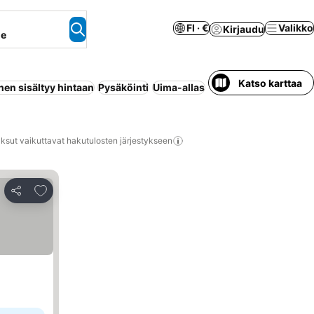
FI · €
Valikko
Kirjaudu
ne
Katso karttaa
en sisältyy hintaan
Pysäköinti
Uima-allas
Lomakeskus
Huoneist
ksut vaikuttavat hakutulosten järjestykseen
Lisää suosikkeihin
Jaa