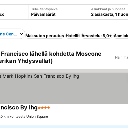
Tulo-/lähtöpäivä
Asiakkaat ja huoneet
Päivämäärät
2 asiakasta, 1 huo
ne Center
Maksuton peruutus
Hotellit
Arvostelu: 8,0+
Aamiain
 Francisco lähellä kohdetta Moscone
Näin ma
erikan Yhdysvallat)
ancisco By Ihg
4 Tähtiluokitus
Katso hinnat
.0 km kohteesta Union Square