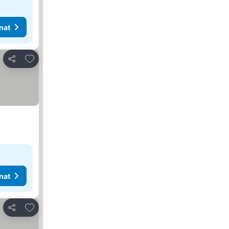
nat
Lisää suosikkeihin
Jaa
nat
Lisää suosikkeihin
Jaa