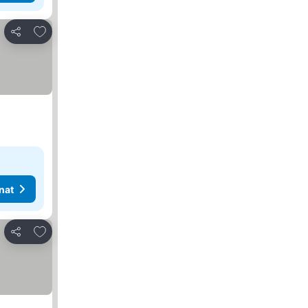
Lisää suosikkeihin
Jaa
nat
Lisää suosikkeihin
Jaa