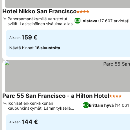
Hotel Nikko San Francisco
4 Tähtiluokitus
Katso hinnat
Panoraamanäkymillä varustetut
Loistava
(17 607 arviota)
8,8
sviitit, Lasiseinäinen sisäuima-allas
Katso hinnat
159 €
Alkaen
Näytä hinnat
16 sivustolta
Parc 55 San Francisco - a Hilton Hotel
4 Tähtilu
Kat
Ikoniset erkkeri-ikkunan
Erittäin hyvä
(14 061 
8,2
kaupunkinäkymät, Lämmityksellä
Katso hinnat
varustettu ulkouima-allas
144 €
Alkaen