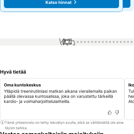
Katso hinnat
Katso hinnat
1 / 83
Hyvä tietää
Oma kuntokeskus
Ik
Ylläpidä treenirutiiniasi matkan aikana vierailemalla paikan
Tut
päällä olevassa kuntosalissa, joka on varustettu tärkeillä
he
kardio- ja voimaharjoittelulaitteilla.
Alc
Tämä yhteenveto on tehty tekoälyn avulla, eikä se välttämättä ole aina
täysin tarkka.