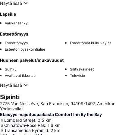
Näytä lisää
Lapsille
Vauvansänky
Esteettömyys
Esteettömyys
Esteettömät kulkuväylät
Esteetön pysäköintialue
Huoneen palvelut/mukavuudet
Suihku
Silitysvälineet
Avattavat ikkunat
Televisio
Näytä lisää
Sijainti
2775 Van Ness Ave, San Francisco, 94109-1497, Amerikan
Yhdysvallat
Etäisyys majoituspaikasta Comfort Inn By the Bay
Lombard Street
:
0.5
km
Chinatown-Rose Pak
:
1.6
km
Transamerica Pyramid
:
2
km