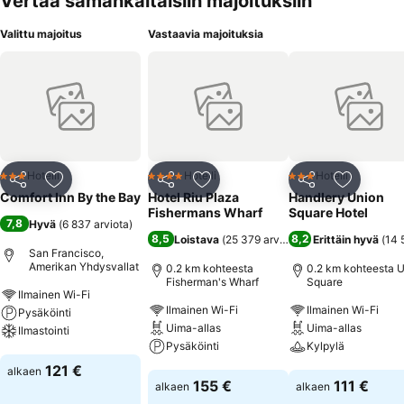
Vertaa samankaltaisiin majoituksiin
Valittu majoitus
Vastaavia majoituksia
Hotelli
Hotelli
Hotelli
3 Tähtiluokitus
4 Tähtiluokitus
3 Tähtiluokitus
Jaa
Lisää suosikkeihin
Jaa
Lisää suosikkeihin
Jaa
Lisää suo
Comfort Inn By the Bay
Hotel Riu Plaza
Handlery Union
Fishermans Wharf
Square Hotel
7,8
Hyvä
(
6 837 arviota
)
8,5
8,2
Loistava
(
25 379 arviota
)
Erittäin hyvä
(
14 
San Francisco,
Amerikan Yhdysvallat
0.2 km kohteesta
0.2 km kohteesta 
Fisherman's Wharf
Square
Ilmainen Wi-Fi
Ilmainen Wi-Fi
Ilmainen Wi-Fi
Pysäköinti
Uima-allas
Uima-allas
Ilmastointi
Pysäköinti
Kylpylä
Katso hinnat
121 €
alkaen
Katso hinnat
Katso hinnat
155 €
111 €
alkaen
alkaen