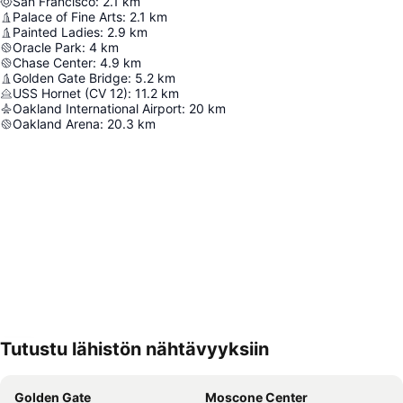
San Francisco
:
2.1
km
Palace of Fine Arts
:
2.1
km
Painted Ladies
:
2.9
km
Oracle Park
:
4
km
Chase Center
:
4.9
km
Golden Gate Bridge
:
5.2
km
USS Hornet (CV 12)
:
11.2
km
Oakland International Airport
:
20
km
Oakland Arena
:
20.3
km
Tutustu lähistön nähtävyyksiin
Laajenna kartta
Golden Gate
Moscone Center