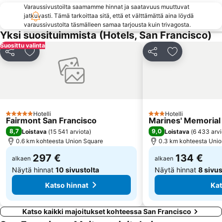
Varaussivustoilta saamamme hinnat ja saatavuus muuttuvat
jatkuvasti. Tämä tarkoittaa sitä, että et välttämättä aina löydä
varaussivustolta täsmälleen samaa tarjousta kuin trivagosta.
Yksi suosituimmista (Hotels, San Francisco)
Suosittu valinta
Jaa
Lisää suosikkeihin
Jaa
Lisää suosikk
Hotelli
Hotelli
5 Tähtiluokitus
3 Tähtiluokitus
Fairmont San Francisco
Marines' Memorial
8,7
9,0
Loistava
(
15 541 arviota
)
Loistava
(
6 433 arvi
0.6 km kohteesta Union Square
0.3 km kohteesta Uni
297 €
134 €
alkaen
alkaen
Näytä hinnat
10 sivustolta
Näytä hinnat
8 sivus
Katso hinnat
Kat
Katso kaikki majoitukset kohteessa San Francisco