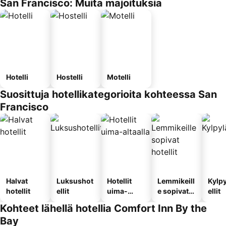
San Francisco: Muita majoituksia
Hotelli
Hostelli
Motelli
Suosittuja hotellikategorioita kohteessa San
Francisco
Halvat
Luksushot
Hotellit
Lemmikeill
Kylp
hotellit
ellit
uima-
e sopivat
ellit
altaalla
hotellit
Kohteet lähellä hotellia Comfort Inn By the
Bay