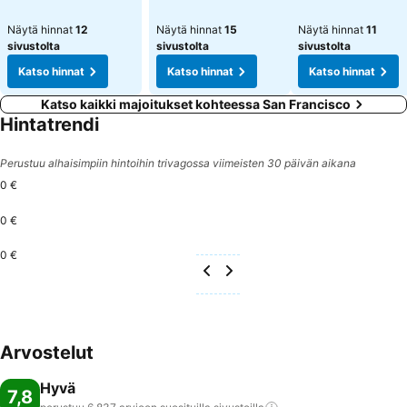
Näytä hinnat
12
Näytä hinnat
15
Näytä hinnat
11
sivustolta
sivustolta
sivustolta
Katso hinnat
Katso hinnat
Katso hinnat
Katso kaikki majoitukset kohteessa San Francisco
Hintatrendi
Perustuu alhaisimpiin hintoihin trivagossa viimeisten 30 päivän aikana
0 €
0 €
0 €
Arvostelut
Hyvä
7,8