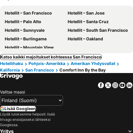
Hotellit – San Francisco
Hotellit – San Jose
Hotellit – Palo Alto
Hotellit – Santa Cruz
Hotellit – Sunnyvale
Hotellit – South San Francisco
Hotellit – Burlingame
Hotellit – Oakland
Hotellit – Mountain View
Katso kaikki majoitukset kohteessa San Francisco
Hotellihaku
Pohjois-Amerikka
Amerikan Yhdysvallat
Kalifornia
San Francisco
Comfort Inn By the Bay
Facebook
Twitter
Insta
Yo
Valitse maasi
Lisää Googleen
Löydä tuloksemme helposti: lisää
trivago ensisijaiseksi lähteeksi
Googlessa.
Yritys