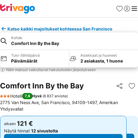
Suosikit
Kirjaud
Val
Katso kaikki majoitukset kohteessa San Francisco
Kohde
Comfort Inn By the Bay
Tulo-/lähtöpäivä
Asiakkaat ja huoneet
Päivämäärät
2 asiakasta, 1 huone
Näin maksut vaikuttavat hakutulosten järjestykseen
Comfort Inn By the Bay
Jaa
Li
Hotelli
7,8
Hyvä
(
6 837 arviota
)
3 Tähtiluokitus
2775 Van Ness Ave, San Francisco, 94109-1497, Amerikan
Yhdysvallat
121 €
121 €
alkaen
alkaen
Näytä hinnat
12 sivustolta
Näytä hinnat
12 sivustolta