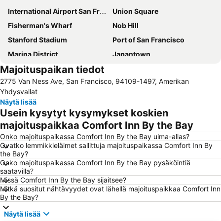
International Airport San Francisco
Union Square
Fisherman's Wharf
Nob Hill
Stanford Stadium
Port of San Francisco
Marina District
Japantown
Majoituspaikan tiedot
Mission Bay
Alcatraz
2775 Van Ness Ave, San Francisco, 94109-1497, Amerikan
Financial District
AD:TECH SAN FRANCISCO
Yhdysvallat
Mission District
Japanilainen teepuutarha
Näytä lisää
Usein kysytyt kysymykset koskien
Tenderloin
Jack London Square
majoituspaikkaa Comfort Inn By the Bay
Muir Woods National Monument
Onko majoituspaikassa Comfort Inn By the Bay uima-allas?
Ovatko lemmikkieläimet sallittuja majoituspaikassa Comfort Inn By
the Bay?
Onko majoituspaikassa Comfort Inn By the Bay pysäköintiä
saatavilla?
Missä Comfort Inn By the Bay sijaitsee?
Mitkä suositut nähtävyydet ovat lähellä majoituspaikkaa Comfort Inn
By the Bay?
Näytä lisää