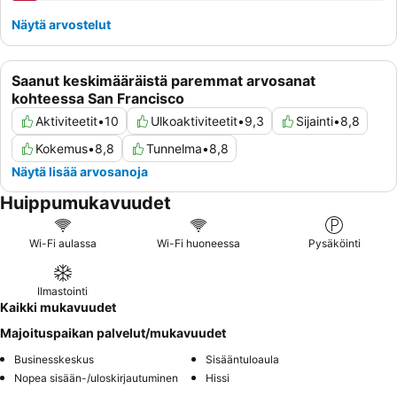
Näytä arvostelut
Saanut keskimääräistä paremmat arvosanat
kohteessa San Francisco
Aktiviteetit
•
10
Ulkoaktiviteetit
•
9,3
Sijainti
•
8,8
Kokemus
•
8,8
Tunnelma
•
8,8
Näytä lisää arvosanoja
Huippumukavuudet
Wi-Fi aulassa
Wi-Fi huoneessa
Pysäköinti
Ilmastointi
Kaikki mukavuudet
Majoituspaikan palvelut/mukavuudet
Businesskeskus
Sisääntuloaula
Nopea sisään-/uloskirjautuminen
Hissi