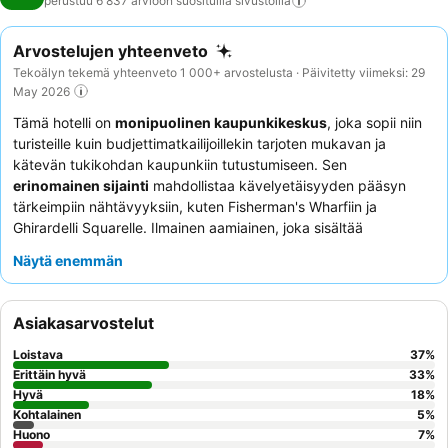
perustuu 6 837 arvioon suosituilla
sivustoilla
Arvostelujen yhteenveto
Tekoälyn tekemä yhteenveto 1 000+ arvostelusta · Päivitetty viimeksi: 29
May 2026
Tämä hotelli on
monipuolinen kaupunkikeskus
, joka sopii niin
turisteille kuin budjettimatkailijoillekin tarjoten mukavan ja
kätevän tukikohdan kaupunkiin tutustumiseen. Sen
erinomainen sijainti
mahdollistaa kävelyetäisyyden pääsyn
tärkeimpiin nähtävyyksiin, kuten Fisherman's Wharfiin ja
Ghirardelli Squarelle. Ilmainen aamiainen, joka sisältää
vohvelikoneita
sekä erilaisia lämpimiä ja kylmiä vaihtoehtoja,
Näytä enemmän
tarjoaa hyvän alun päivälle. Asiakkaat kehuvat jatkuvasti
poikkeuksellista henkilökuntaa ja palvelua
mainiten heidän
ystävällisyytensä ja avuliaisuutensa. Hiljaisempaa kokemusta
Asiakasarvostelut
varten kannattaa pyytää huonetta, joka ei ole kadun puolella.
Loistava
37
%
Erittäin hyvä
33
%
Hyvä
18
%
Kohtalainen
5
%
Huono
7
%