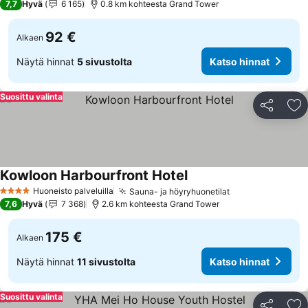
7,7
Hyvä
6 165
0.8 km kohteesta Grand Tower
92 €
Alkaen
Näytä hinnat
5 sivustolta
Katso hinnat
Suosittu valinta
Jaa
Li
Kowloon Harbourfront Hotel
Huoneisto palveluilla
Sauna- ja höyryhuonetilat
4 Tähtiluokitus
7,6
Hyvä
7 368
2.6 km kohteesta Grand Tower
175 €
Alkaen
Näytä hinnat
11 sivustolta
Katso hinnat
Suosittu valinta