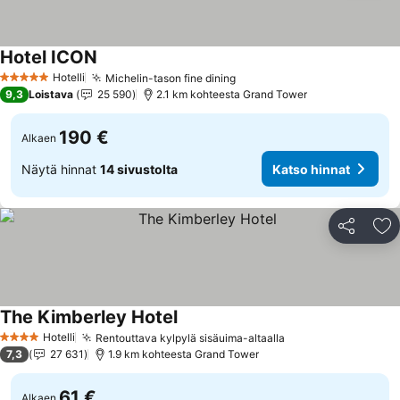
Hotel ICON
Hotelli
Michelin-tason fine dining
5 Tähtiluokitus
9,3
Loistava
25 590
2.1 km kohteesta Grand Tower
190 €
Alkaen
Näytä hinnat
14 sivustolta
Katso hinnat
Jaa
Li
The Kimberley Hotel
Hotelli
Rentouttava kylpylä sisäuima-altaalla
4 Tähtiluokitus
7,3
27 631
1.9 km kohteesta Grand Tower
61 €
Alkaen