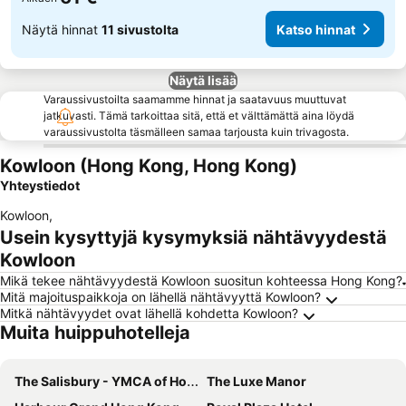
Näytä hinnat
11 sivustolta
Katso hinnat
Näytä lisää
Varaussivustoilta saamamme hinnat ja saatavuus muuttuvat
jatkuvasti. Tämä tarkoittaa sitä, että et välttämättä aina löydä
varaussivustolta täsmälleen samaa tarjousta kuin trivagosta.
Kowloon (Hong Kong, Hong Kong)
Yhteystiedot
Kowloon
,
Usein kysyttyjä kysymyksiä nähtävyydestä
Kowloon
Mikä tekee nähtävyydestä Kowloon suositun kohteessa Hong Kong?
Mitä majoituspaikkoja on lähellä nähtävyyttä Kowloon?
Mitkä nähtävyydet ovat lähellä kohdetta Kowloon?
Muita huippuhotelleja
The Salisbury - YMCA of Hong Kong
The Luxe Manor