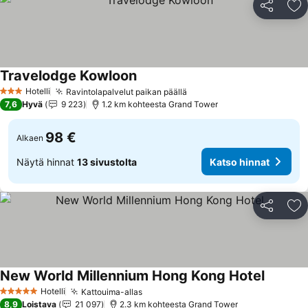
Jaa
Li
Travelodge Kowloon
Hotelli
Ravintolapalvelut paikan päällä
3 Tähtiluokitus
7,6
Hyvä
9 223
1.2 km kohteesta Grand Tower
98 €
Alkaen
Näytä hinnat
13 sivustolta
Katso hinnat
Jaa
Li
New World Millennium Hong Kong Hotel
Hotelli
Kattouima-allas
5 Tähtiluokitus
8,9
Loistava
21 097
2.3 km kohteesta Grand Tower