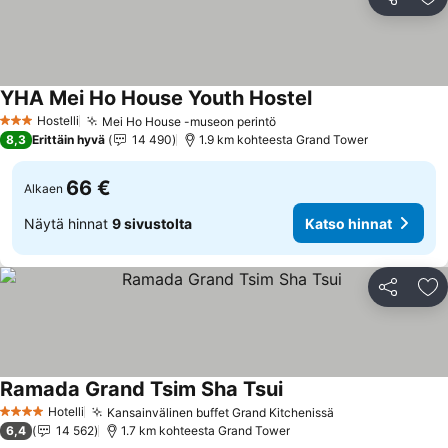
Jaa
Li
YHA Mei Ho House Youth Hostel
Hostelli
Mei Ho House -museon perintö
3 Tähtiluokitus
8,3
Erittäin hyvä
14 490
1.9 km kohteesta Grand Tower
66 €
Alkaen
Näytä hinnat
9 sivustolta
Katso hinnat
Jaa
Li
Ramada Grand Tsim Sha Tsui
Hotelli
Kansainvälinen buffet Grand Kitchenissä
4 Tähtiluokitus
6,4
14 562
1.7 km kohteesta Grand Tower