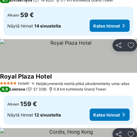
8,1
Erittäin hyvä
14 820
0.7 km kohteesta Grand Tower
59 €
Alkaen
Näytä hinnat
14 sivustolta
Katso hinnat
Jaa
Li
Royal Plaza Hotel
Hotelli
Neljäkymmentä metriä pitkä ulkolämmitetty uima-allas
5 Tähtiluokitus
8,9
Loistava
57 328
0.8 km kohteesta Grand Tower
159 €
Alkaen
Näytä hinnat
12 sivustolta
Katso hinnat