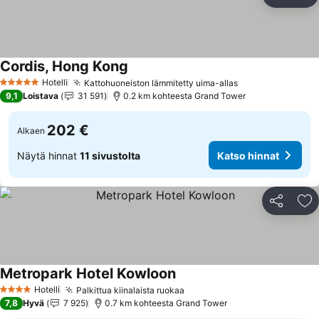
Jaa
Li
Cordis, Hong Kong
Hotelli
Kattohuoneiston lämmitetty uima-allas
5 Tähtiluokitus
9,1
Loistava
31 591
0.2 km kohteesta Grand Tower
202 €
Alkaen
Näytä hinnat
11 sivustolta
Katso hinnat
Jaa
Li
Metropark Hotel Kowloon
Hotelli
Palkittua kiinalaista ruokaa
4 Tähtiluokitus
7,8
Hyvä
7 925
0.7 km kohteesta Grand Tower