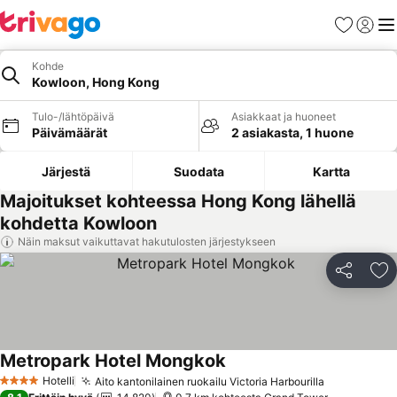
Suosikit
Kirjaud
Val
Kohde
Kowloon, Hong Kong
Tulo-/lähtöpäivä
Asiakkaat ja huoneet
Päivämäärät
2 asiakasta, 1 huone
Järjestä
Suodata
Kartta
Majoitukset kohteessa Hong Kong lähellä
kohdetta Kowloon
Näin maksut vaikuttavat hakutulosten järjestykseen
Jaa
Li
Metropark Hotel Mongkok
Hotelli
Aito kantonilainen ruokailu Victoria Harbourilla
4 Tähtiluokitus