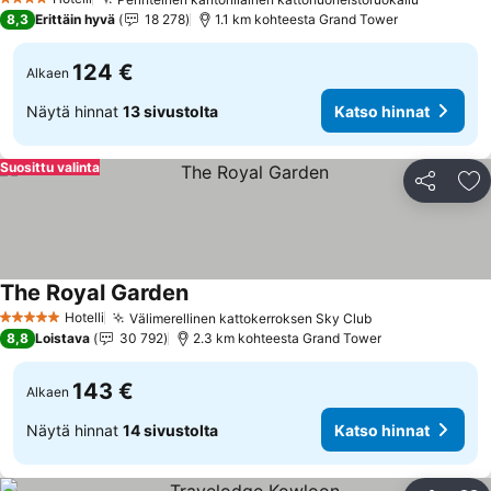
4 Tähtiluokitus
8,3
Erittäin hyvä
18 278
1.1 km kohteesta Grand Tower
124 €
Alkaen
Näytä hinnat
13 sivustolta
Katso hinnat
Suosittu valinta
Jaa
Li
The Royal Garden
Hotelli
Välimerellinen kattokerroksen Sky Club
5 Tähtiluokitus
8,8
Loistava
30 792
2.3 km kohteesta Grand Tower
143 €
Alkaen
Näytä hinnat
14 sivustolta
Katso hinnat