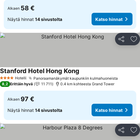
58 €
Alkaen
Näytä hinnat
14 sivustolta
Katso hinnat
Jaa
Li
Stanford Hotel Hong Kong
Hotelli
Panoraamanäkymät kaupunkiin kulmahuoneista
4 Tähtiluokitus
8,2
Erittäin hyvä
11 711
0.4 km kohteesta Grand Tower
97 €
Alkaen
Näytä hinnat
14 sivustolta
Katso hinnat
Jaa
Li