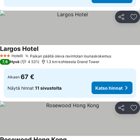
Jaa
Li
Largos Hotel
Hotelli
Paikan päällä oleva ravintolan lounaskokemus
3 Tähtiluokitus
7,6
Hyvä
4 531
1.3 km kohteesta Grand Tower
67 €
Alkaen
Näytä hinnat
11 sivustolta
Katso hinnat
Jaa
Li
Rosewood Hong Kong