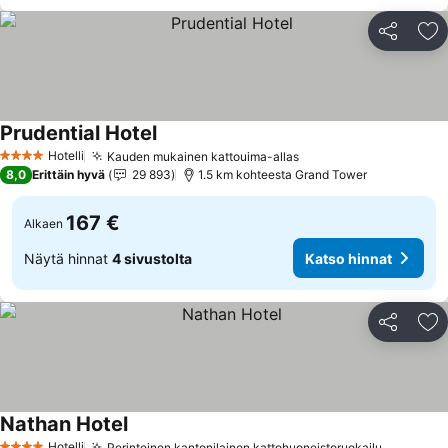
Jaa
Li
Prudential Hotel
Hotelli
Kauden mukainen kattouima-allas
4 Tähtiluokitus
8,0
Erittäin hyvä
29 893
1.5 km kohteesta Grand Tower
167 €
Alkaen
Näytä hinnat
4 sivustolta
Katso hinnat
Jaa
Li
Nathan Hotel
Hotelli
Perinteinen kantonilainen kattohuoneistoruokailu