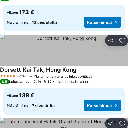
173 €
Alkaen
Näytä hinnat
12 sivustolta
Katso hinnat
Jaa
Li
Dorsett Kai Tak, Hong Kong
Hotelli
Yksityinen uima-allas luksussviitissä
5 Tähtiluokitus
8,5
Loistava
1 749
1.7 km kohteesta Kowloon
138 €
Alkaen
Näytä hinnat
7 sivustolta
Katso hinnat
Jaa
Li