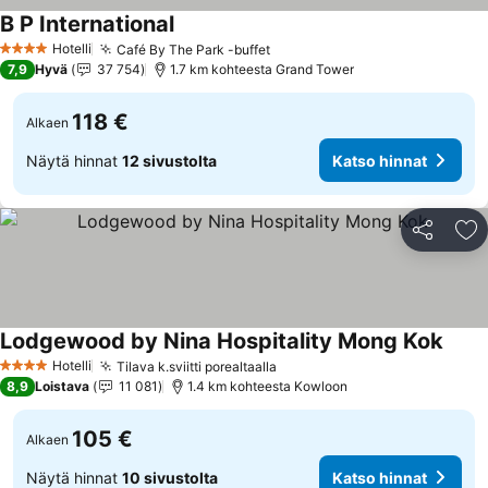
B P International
Hotelli
Café By The Park -buffet
4 Tähtiluokitus
7,9
Hyvä
37 754
1.7 km kohteesta Grand Tower
118 €
Alkaen
Näytä hinnat
12 sivustolta
Katso hinnat
Jaa
Li
Lodgewood by Nina Hospitality Mong Kok
Hotelli
Tilava k.sviitti porealtaalla
4 Tähtiluokitus
8,9
Loistava
11 081
1.4 km kohteesta Kowloon
105 €
Alkaen
Näytä hinnat
10 sivustolta
Katso hinnat