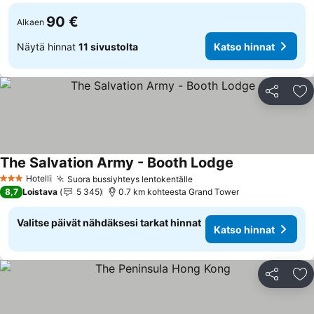
90 €
Alkaen
Näytä hinnat
11 sivustolta
Katso hinnat
Jaa
Li
The Salvation Army - Booth Lodge
Hotelli
Suora bussiyhteys lentokentälle
3 Tähtiluokitus
8,7
Loistava
5 345
0.7 km kohteesta Grand Tower
Valitse päivät nähdäksesi tarkat hinnat
Katso hinnat
Jaa
Li