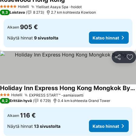
Hotelli
Ylelliset Asaya Spa -hoidot
5 Tähtiluokitus
9,3
Loistava
8 273
2.7 km kohteesta Kowloon
905 €
Alkaen
Näytä hinnat
9 sivustolta
Katso hinnat
Jaa
Li
Holiday Inn Express Hong Kong Mongkok By Ihg
Hotelli
EXPRESS START™ -aamiaissetti
3 Tähtiluokitus
8,2
Erittäin hyvä
6 729
0.4 km kohteesta Grand Tower
116 €
Alkaen
Näytä hinnat
13 sivustolta
Katso hinnat