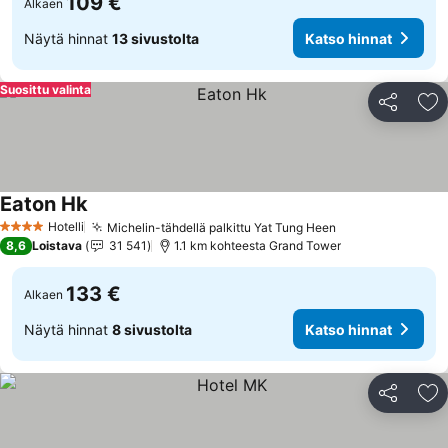
109 €
Alkaen
Näytä hinnat
13 sivustolta
Katso hinnat
Suosittu valinta
Jaa
Li
Eaton Hk
Hotelli
Michelin-tähdellä palkittu Yat Tung Heen
4 Tähtiluokitus
8,6
Loistava
31 541
1.1 km kohteesta Grand Tower
133 €
Alkaen
Näytä hinnat
8 sivustolta
Katso hinnat
Jaa
Li