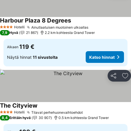
Harbour Plaza 8 Degrees
Hotelli
Ainutlaatuisen muotoinen ulkoallas
4 Tähtiluokitus
7,9
Hyvä
21 867
2.2 km kohteesta Grand Tower
119 €
Alkaen
Näytä hinnat
11 sivustolta
Katso hinnat
Jaa
Li
The Cityview
Hotelli
Tilavat perhehuonevaihtoehdot
4 Tähtiluokitus
8,4
Erittäin hyvä
30 907
0.5 km kohteesta Grand Tower