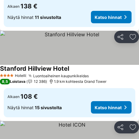
138 €
Alkaen
Näytä hinnat
11 sivustolta
Katso hinnat
Jaa
Li
Stanford Hillview Hotel
Hotelli
Luontoaiheinen kaupunkikeidas
4 Tähtiluokitus
8,5
Loistava
12 386
1.9 km kohteesta Grand Tower
108 €
Alkaen
Näytä hinnat
15 sivustolta
Katso hinnat
Jaa
Li