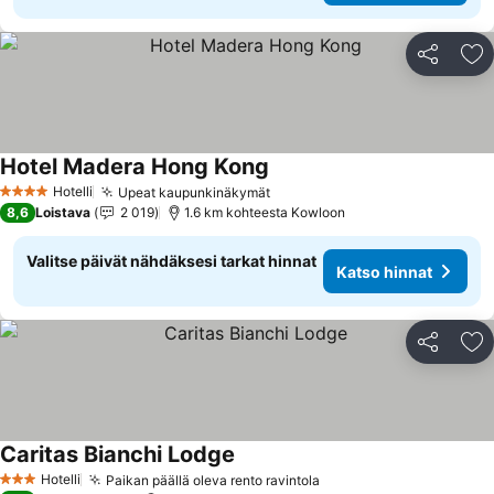
Jaa
Li
Hotel Madera Hong Kong
Hotelli
Upeat kaupunkinäkymät
4 Tähtiluokitus
8,6
Loistava
2 019
1.6 km kohteesta Kowloon
Valitse päivät nähdäksesi tarkat hinnat
Katso hinnat
Jaa
Li
Caritas Bianchi Lodge
Hotelli
Paikan päällä oleva rento ravintola
3 Tähtiluokitus