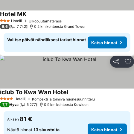
Hotel MK
Hotelli
Ulkopuutarhaterassi
3 Tähtiluokitus
6,6
7 742
0.2 km kohteesta Grand Tower
Valitse päivät nähdäksesi tarkat hinnat
Katso hinnat
Jaa
Li
iclub To Kwa Wan Hotel
Hotelli
Kompakti ja toimiva huonesuunnittelu
4 Tähtiluokitus
7,7
Hyvä
5 277
0.9 km kohteesta Kowloon
81 €
Alkaen
Näytä hinnat
13 sivustolta
Katso hinnat