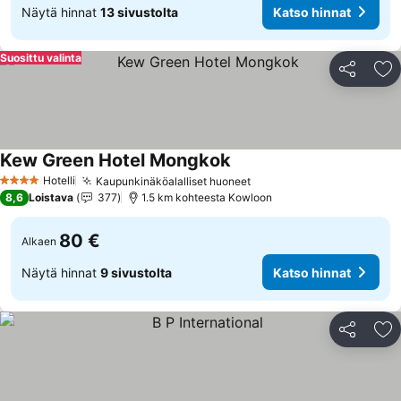
Näytä hinnat
13 sivustolta
Katso hinnat
Suosittu valinta
Jaa
Li
Kew Green Hotel Mongkok
Hotelli
Kaupunkinäköalalliset huoneet
4 Tähtiluokitus
8,6
Loistava
377
1.5 km kohteesta Kowloon
80 €
Alkaen
Näytä hinnat
9 sivustolta
Katso hinnat
Jaa
Li