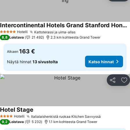
Intercontinental Hotels Grand Stanford Hong Kong By Ihg
Hotelli
Kattoterassi ja uima-allas
5 Tähtiluokitus
8,8
Loistava
21 492
2.3 km kohteesta Grand Tower
163 €
Alkaen
Näytä hinnat
13 sivustolta
Katso hinnat
Jaa
Li
Hotel Stage
Hotelli
Italialaishenkistä ruokaa Kitchen Savvyssä
4 Tähtiluokitus
9,2
Loistava
5 232
1.1 km kohteesta Grand Tower