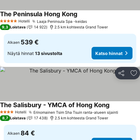
The Peninsula Hong Kong
Hotelli
Laaja Peninsula Spa -keidas
5 Tähtiluokitus
9,3
Loistava
14 922
2.5 km kohteesta Grand Tower
539 €
Alkaen
Näytä hinnat
13 sivustolta
Katso hinnat
Jaa
Li
The Salisbury - YMCA of Hong Kong
Hotelli
Erinomainen Tsim Sha Tsuin ranta-alueen sijainti
4 Tähtiluokitus
8,7
Loistava
17 438
2.5 km kohteesta Grand Tower
84 €
Alkaen