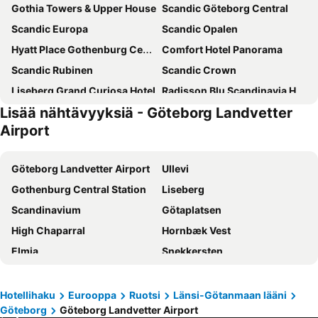
Gothia Towers & Upper House
Scandic Göteborg Central
Scandic Europa
Scandic Opalen
Hyatt Place Gothenburg Central
Comfort Hotel Panorama
Scandic Rubinen
Scandic Crown
Liseberg Grand Curiosa Hotel
Radisson Blu Scandinavia Hotel, Goteborg
Lisää nähtävyyksiä - Göteborg Landvetter
Scandic No. 25
Elite Park Avenue Hotel
Airport
Hotel Heden, BW Signature Collection
Scandic Landvetter
Clarion Hotel Post
Good Morning+ Göteborg City
Göteborg Landvetter Airport
Ullevi
ProfilHotels Opera
Comfort Hotel City
Gothenburg Central Station
Liseberg
Quality Hotel The Weaver
Jacy´z Hotel & Resort
Scandinavium
Götaplatsen
Hotel Örgryte
Hotel Mölndals Bro
High Chaparral
Hornbæk Vest
Hotel Lorensberg
City Hotell Avenyn
Elmia
Snekkersten
Best Western Hotel Arena
Landvetter Airport Hotel, Best Western Premier Collection
Gamla Ullevi
Bok- & Biblioteksmässan
Hotel Poseidon
Sure Hotel by Best Western Allen
Vadstena slott
Aalborg Airport
Hotellihaku
Eurooppa
Ruotsi
Länsi-Götanmaan lääni
STF Wendelsberg Hotel & Hostel
Hotel Vanilla
Göteborg
Göteborg Landvetter Airport
Helsingør Havn
Swedish Exhibition & Congress Centre
Scandic Mölndal
Hotel & Ristorante Bellora