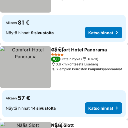
81 €
Alkaen
Näytä hinnat
9 sivustolta
Katso hinnat
Comfort Hotel Panorama
Jaa
Lisää suosikkeihin
K
4 Tähtiluokitus
8,0
Erittäin hyvä
6 670
0.6 km kohteesta Liseberg
Ylempien kerrosten kaupunkipanoraamat
Ka
57 €
Alkaen
Näytä hinnat
14 sivustolta
Katso hinnat
Nääs Slott
Jaa