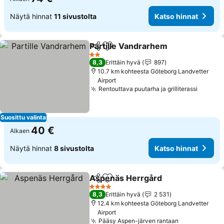
Näytä hinnat
11 sivustolta
Katso hinnat
Partille Vandrarhem
Jaa
Lisää suosikkeihin
Katso 
2 Tähtiluokitus
8,3
Erittäin hyvä
897
10.7 km kohteesta Göteborg Landvetter
Airport
Rentouttava puutarha ja grilliterassi
Katso 
Suosittu valinta
40 €
Alkaen
Näytä hinnat
8 sivustolta
Katso hinnat
Aspenäs Herrgård
Jaa
Lisää suosikkeihin
Katso h
4 Tähtiluokitus
8,3
Erittäin hyvä
2 531
12.4 km kohteesta Göteborg Landvetter
Airport
Pääsy Aspen-järven rantaan
Katso hinna