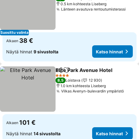
0.5 km kohteesta Liseberg
Länteen avautuva rentoutumisterassi
Katso
Suosittu valinta
38 €
Alkaen
Näytä hinnat
9 sivustolta
Katso hinnat
Elite Park Avenue Hotel
Jaa
Lisää suosikkeihin
Ka
4 Tähtiluokitus
8,5
Loistava
12 930
1.0 km kohteesta Liseberg
Vilkas Avenyn-bulevardin ympäristö
Katso 
101 €
Alkaen
Näytä hinnat
14 sivustolta
Katso hinnat