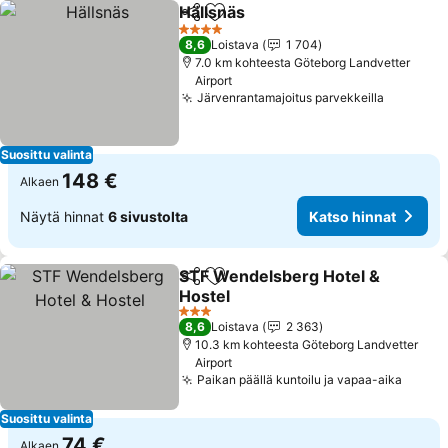
Hällsnäs
Jaa
Lisää suosikkeihin
Katso hinnat
4 Tähtiluokitus
8,6
Loistava
1 704
7.0 km kohteesta Göteborg Landvetter
Airport
Järvenrantamajoitus parvekkeilla
Katso hi
Suosittu valinta
148 €
Alkaen
Näytä hinnat
6 sivustolta
Katso hinnat
STF Wendelsberg Hotel &
Jaa
Lisää suosikkeihin
Hostel
Katso hinnat
3 Tähtiluokitus
8,6
Loistava
2 363
10.3 km kohteesta Göteborg Landvetter
Airport
Paikan päällä kuntoilu ja vapaa-aika
Katso
Suosittu valinta
74 €
Alkaen