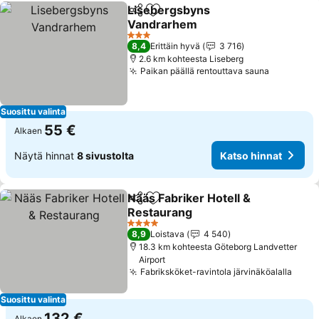
Lisebergsbyns
Jaa
Lisää suosikkeihin
Vandrarhem
Katso hinnat
3 Tähtiluokitus
8,4
Erittäin hyvä
3 716
2.6 km kohteesta Liseberg
Paikan päällä rentouttava sauna
Katso hin
Suosittu valinta
55 €
Alkaen
Näytä hinnat
8 sivustolta
Katso hinnat
Nääs Fabriker Hotell &
Jaa
Lisää suosikkeihin
Restaurang
Katso hinnat
4 Tähtiluokitus
8,9
Loistava
4 540
18.3 km kohteesta Göteborg Landvetter
Airport
Fabriksköket-ravintola järvinäköalalla
Kats
Suosittu valinta
132 €
Alkaen