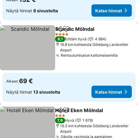
Näytä hinnat
6 sivustolta
Katso hinnat
Scandic Mölndal
Jaa
Lisää suosikkeihin
Katso hinn
4 Tähtiluokitus
8,1
Erittäin hyvä
4 984
16.8 km kohteesta Göteborg Landvetter
Airport
Rentoutumisalue kattomaisemilla
Katso hi
69 €
Alkaen
Näytä hinnat
13 sivustolta
Katso hinnat
Hotell Eken Mölndal
Jaa
Lisää suosikkeihin
Katso 
3 Tähtiluokitus
7,6
Hyvä
1 678
16.3 km kohteesta Göteborg Landvetter
Airport
Sibylla-ravintola ja aamiainen
Katso hinn