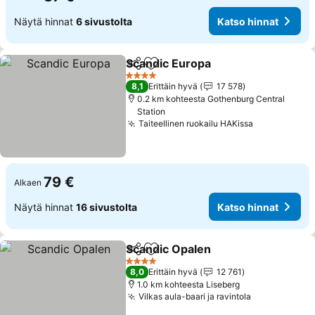
Näytä hinnat
6 sivustolta
Katso hinnat
Scandic Europa
Jaa
Lisää suosikkeihin
Katso hinn
4 Tähtiluokitus
8,1
Erittäin hyvä
17 578
0.2 km kohteesta Gothenburg Central
Station
Taiteellinen ruokailu HAKissa
Katso hinna
79 €
Alkaen
Näytä hinnat
16 sivustolta
Katso hinnat
Scandic Opalen
Jaa
Lisää suosikkeihin
Katso hinn
4 Tähtiluokitus
8,0
Erittäin hyvä
12 761
1.0 km kohteesta Liseberg
Vilkas aula-baari ja ravintola
Katso hinna