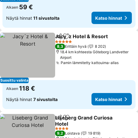
59 €
Alkaen
Näytä hinnat
11 sivustolta
Katso hinnat
Jacy´z Hotel & Resort
Jaa
Lisää suosikkeihin
Kats
5 Tähtiluokitus
8,3
Erittäin hyvä
8 202
18.4 km kohteesta Göteborg Landvetter
Airport
Pamin lämmitetty kattouima-allas
Katso hi
Suosittu valinta
118 €
Alkaen
Näytä hinnat
7 sivustolta
Katso hinnat
Liseberg Grand Curiosa
Jaa
Lisää suosikkeihin
Hotel
Katso hinnat
4 Tähtiluokitus
9,2
Loistava
19 819