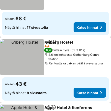
68 €
Alkaen
Näytä hinnat
17 sivustolta
Katso hinnat
Kviberg Hostel
Jaa
Lisää suosikkeihin
Katso hinna
2 Tähtiluokitus
8,4
Erittäin hyvä
3 019
4.6 km kohteesta Gothenburg Central
Station
Rentouttava paikan päällä oleva sauna
Kats
43 €
Alkaen
Näytä hinnat
8 sivustolta
Katso hinnat
Apple Hotel & Konferens
Jaa
Lisää suosikkeihin