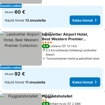
Suosittu valinta
60 €
Alkaen
Näytä hinnat
12 sivustolta
Katso hinnat
Landvetter Airport Hotel,
Jaa
Lisää suosikkeihin
Best Western Premier
Collection
Katso hinnat
4 Tähtiluokitus
8,8
Loistava
10 142
0.3 km kohteesta Göteborg Landvetter
Airport
Tunnusomainen nieriä ja paikalliset oluet
Kat
Suosittu valinta
92 €
Alkaen
Näytä hinnat
11 sivustolta
Katso hinnat
Flygplatshotellet
Jaa
Lisää suosikkeihin
Katso hin
2 Tähtiluokitus
8,4
Erittäin hyvä
2 389