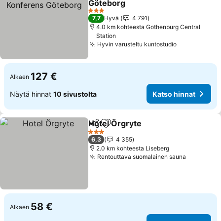
Göteborg
Katso hinnat
3 Tähtiluokitus
7,7
Hyvä
4 791
4.0 km kohteesta Gothenburg Central
Station
Hyvin varusteltu kuntostudio
Katso hinna
127 €
Alkaen
Näytä hinnat
10 sivustolta
Katso hinnat
Hotel Örgryte
Jaa
Lisää suosikkeihin
Katso hinnat
3 Tähtiluokitus
6,3
4 355
2.0 km kohteesta Liseberg
Rentouttava suomalainen sauna
Katso hin
58 €
Alkaen