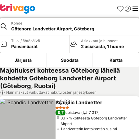
Suosikit
Kirjaud
Val
Kohde
Göteborg Landvetter Airport, Göteborg
Tulo-/lähtöpäivä
Asiakkaat ja huoneet
Päivämäärät
2 asiakasta, 1 huone
Järjestä
Suodata
Kartta
Majoitukset kohteessa Göteborg lähellä
kohdetta Göteborg Landvetter Airport
(Göteborg, Ruotsi)
Näin maksut vaikuttavat hakutulosten järjestykseen
Scandic Landvetter
Jaa
Lisää suosikkeihin
Katso 
4 Tähtiluokitus
8,7
Loistava
7 317
0.1 km kohteesta Göteborg Landvetter
Airport
Landvetterin lentokentän sijainti
Katso hin