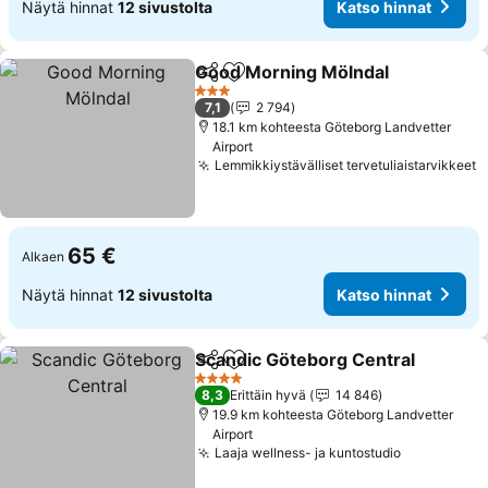
Näytä hinnat
12 sivustolta
Katso hinnat
Good Morning Mölndal
Jaa
Lisää suosikkeihin
Kat
3 Tähtiluokitus
7,1
2 794
18.1 km kohteesta Göteborg Landvetter
Airport
Lemmikkiystävälliset tervetuliaistarvikkeet
K
65 €
Alkaen
Näytä hinnat
12 sivustolta
Katso hinnat
Scandic Göteborg Central
Jaa
Lisää suosikkeihin
4 Tähtiluokitus
8,3
Erittäin hyvä
14 846
19.9 km kohteesta Göteborg Landvetter
Airport
Laaja wellness- ja kuntostudio
Katso hinn