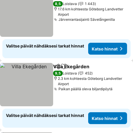
Lisää suosikkeihin
Katso hinnat
8,5
Loistava
1 443
17.6 km kohteesta Göteborg Landvetter
Airport
Järvenrantasijainti Sävelångenilla
Katso h
Valitse päivät nähdäksesi tarkat hinnat
Katso hinnat
Villa Ekegården
Jaa
Lisää suosikkeihin
Katso hinn
9,5
Loistava
452
2.3 km kohteesta Göteborg Landvetter
Airport
Paikan päällä oleva biljardipöytä
Katso hi
Valitse päivät nähdäksesi tarkat hinnat
Katso hinnat