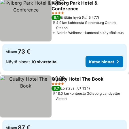
Kviberg Park Hotel &
Jaa
Lisää suosikkeihin
Conference
Katso hinnat
4 Tähtiluokitus
8,1
Erittäin hyvä
5 477
4.9 km kohteesta Gothenburg Central
Station
Nordic Wellness -kuntosalin käyttöoikeus
Ka
73 €
Alkaen
Näytä hinnat
10 sivustolta
Katso hinnat
Quality Hotel The Book
Jaa
Lisää suosikkeihin
Kat
4 Tähtiluokitus
8,7
Loistava
134
18.0 km kohteesta Göteborg Landvetter
Airport
87 €
Alkaen