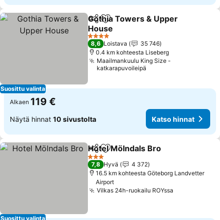
Gothia Towers & Upper
Jaa
Lisää suosikkeihin
House
Katso hinnat
4 Tähtiluokitus
8,6
Loistava
35 746
0.4 km kohteesta Liseberg
Maailmankuulu King Size -
katkarapuvoileipä
Suosittu valinta
119 €
Alkaen
Näytä hinnat
10 sivustolta
Katso hinnat
Hotel Mölndals Bro
Jaa
Lisää suosikkeihin
Katso h
3 Tähtiluokitus
7,8
Hyvä
4 372
16.5 km kohteesta Göteborg Landvetter
Airport
Vilkas 24h-ruokailu ROYssa
Katso hinnat
Suosittu valinta