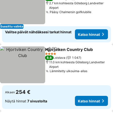
2.7 km kohteesta Göteborg Landvetter
Airport
Pääsy Chalmersin golfklubille
Katso hinna
Suosittu valinta
Valitse päivät nähdäksesi tarkat hinnat
Katso hinnat
Hjortviken Country Club
Jaa
Lisää suosikkeihin
Ka
4 Tähtiluokitus
8,6
Loistava
1 047
11.0 km kohteesta Göteborg Landvetter
Airport
Lämmitetty ulkouima-allas
Katso hinnat
254 €
Alkaen
Näytä hinnat
7 sivustolta
Katso hinnat