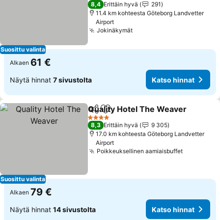
3 Tähtiluokitus
8,4
Erittäin hyvä
291
11.4 km kohteesta Göteborg Landvetter
Airport
Jokinäkymät
Katso hinnat
Suosittu valinta
61 €
Alkaen
Näytä hinnat
7 sivustolta
Katso hinnat
Quality Hotel The Weaver
Jaa
Lisää suosikkeihin
4 Tähtiluokitus
8,3
Erittäin hyvä
9 305
17.0 km kohteesta Göteborg Landvetter
Airport
Poikkeuksellinen aamiaisbuffet
Katso hin
Suosittu valinta
79 €
Alkaen
Näytä hinnat
14 sivustolta
Katso hinnat