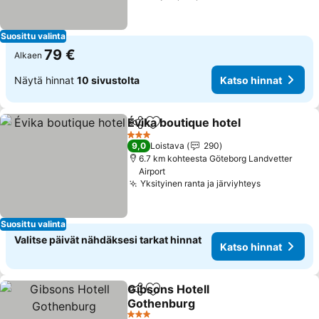
Suosittu valinta
79 €
Alkaen
Näytä hinnat
10 sivustolta
Katso hinnat
Évika boutique hotel
Jaa
Lisää suosikkeihin
Katso
3 Tähtiluokitus
9,0
Loistava
290
6.7 km kohteesta Göteborg Landvetter
Airport
Yksityinen ranta ja järviyhteys
Katso hinn
Suosittu valinta
Valitse päivät nähdäksesi tarkat hinnat
Katso hinnat
Gibsons Hotell
Jaa
Lisää suosikkeihin
Gothenburg
Katso hinnat