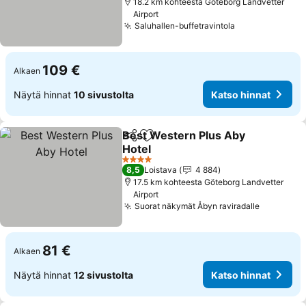
18.2 km kohteesta Göteborg Landvetter
Airport
Saluhallen-buffetravintola
Katso hinnat
109 €
Alkaen
Näytä hinnat
10 sivustolta
Katso hinnat
Best Western Plus Aby
Jaa
Lisää suosikkeihin
Hotel
Katso hinnat
4 Tähtiluokitus
8,5
Loistava
4 884
17.5 km kohteesta Göteborg Landvetter
Airport
Suorat näkymät Åbyn raviradalle
Katso hi
81 €
Alkaen
Näytä hinnat
12 sivustolta
Katso hinnat