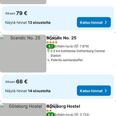
79 €
Alkaen
Näytä hinnat
13 sivustolta
Katso hinnat
Scandic No. 25
Jaa
Lisää suosikkeihin
Katso hinna
4 Tähtiluokitus
8,1
Erittäin hyvä
7 879
0.5 km kohteesta Gothenburg Central
Station
Palkittu aamiaisbuffet
Katso hinnat
68 €
Alkaen
Näytä hinnat
14 sivustolta
Katso hinnat
Göteborg Hostel
Jaa
Lisää suosikkeihin
Katso hin
2 Tähtiluokitus
8,4
Erittäin hyvä
3 723