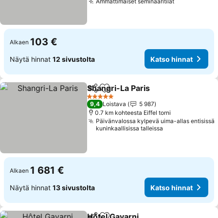
Ammattimaiset seminaaritilat
103 €
Alkaen
Näytä hinnat
12 sivustolta
Katso hinnat
Shangri-La Paris
Jaa
Lisää suosikkeihin
5 Tähtiluokitus
9,4
Loistava
5 987
0.7 km kohteesta Eiffel torni
Päivänvalossa kylpevä uima-allas entisissä
kuninkaallisissa talleissa
1 681 €
Alkaen
Näytä hinnat
13 sivustolta
Katso hinnat
Hôtel Gavarni