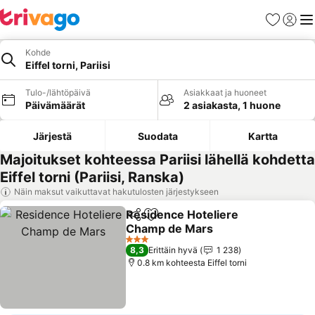
Suosikit
Kirjaud
Val
Kohde
Eiffel torni, Pariisi
Tulo-/lähtöpäivä
Asiakkaat ja huoneet
Päivämäärät
2 asiakasta, 1 huone
Järjestä
Suodata
Kartta
Majoitukset kohteessa Pariisi lähellä kohdetta
Eiffel torni (Pariisi, Ranska)
Näin maksut vaikuttavat hakutulosten järjestykseen
Residence Hoteliere
Jaa
Lisää suosikkeihin
Champ de Mars
3 Tähtiluokitus
8,3
Erittäin hyvä
1 238
0.8 km kohteesta Eiffel torni