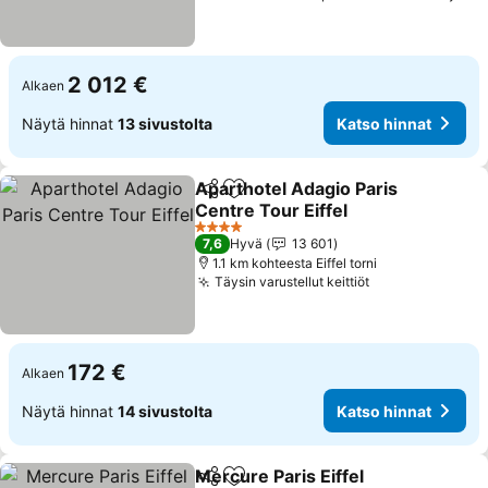
2 012 €
Alkaen
Näytä hinnat
13 sivustolta
Katso hinnat
Aparthotel Adagio Paris
Jaa
Lisää suosikkeihin
Centre Tour Eiffel
4 Tähtiluokitus
7,6
Hyvä
13 601
1.1 km kohteesta Eiffel torni
Täysin varustellut keittiöt
172 €
Alkaen
Näytä hinnat
14 sivustolta
Katso hinnat
Mercure Paris Eiffel
Jaa
Lisää suosikkeihin