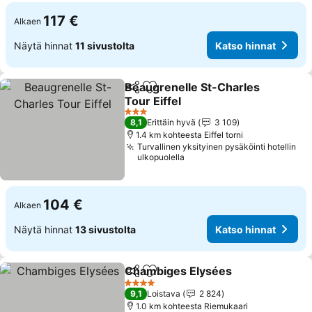
117 €
Alkaen
Näytä hinnat
11 sivustolta
Katso hinnat
Beaugrenelle St-Charles
Jaa
Lisää suosikkeihin
Tour Eiffel
3 Tähtiluokitus
8,1
Erittäin hyvä
3 109
1.4 km kohteesta Eiffel torni
Turvallinen yksityinen pysäköinti hotellin
ulkopuolella
104 €
Alkaen
Näytä hinnat
13 sivustolta
Katso hinnat
Chambiges Elysées
Jaa
Lisää suosikkeihin
4 Tähtiluokitus
9,1
Loistava
2 824
1.0 km kohteesta Riemukaari