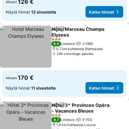
126 €
Alkaen
Näytä hinnat
12 sivustolta
Katso hinnat
Hotel Marceau Champs
Jaa
Lisää suosikkeihin
Elysees
3 Tähtiluokitus
8,5
Loistava
3 086
0.7 km kohteesta Riemukaari
24h concierge-palvelu
170 €
Alkaen
Näytä hinnat
11 sivustolta
Katso hinnat
Hôtel 3* Provinces Opéra
Jaa
Lisää suosikkeihin
- Vacances Bleues
3 Tähtiluokitus
8,7
Loistava
9 150
1.4 km kohteesta Louvre