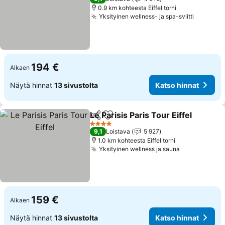
0.9 km kohteesta Eiffel torni
Yksityinen wellness- ja spa-sviitti
194 €
Alkaen
Näytä hinnat
13 sivustolta
Katso hinnat
Le Parisis Paris Tour Eiffel
Jaa
Lisää suosikkeihin
4 Tähtiluokitus
9,1
Loistava
5 927
1.0 km kohteesta Eiffel torni
Yksityinen wellness ja sauna
159 €
Alkaen
Näytä hinnat
13 sivustolta
Katso hinnat