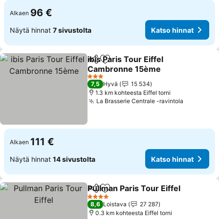
96 €
Alkaen
Näytä hinnat
7 sivustolta
Katso hinnat
ibis Paris Tour Eiffel
Jaa
Lisää suosikkeihin
Cambronne 15ème
3 Tähtiluokitus
7,5
Hyvä
15 534
1.3 km kohteesta Eiffel torni
La Brasserie Centrale -ravintola
111 €
Alkaen
Näytä hinnat
14 sivustolta
Katso hinnat
Pullman Paris Tour Eiffel
Jaa
Lisää suosikkeihin
4 Tähtiluokitus
8,6
Loistava
27 287
0.3 km kohteesta Eiffel torni