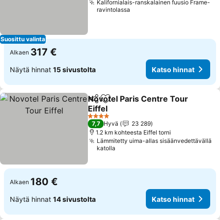
Kalifornialais-ranskalainen fuusio Frame-
ravintolassa
Suosittu valinta
317 €
Alkaen
Näytä hinnat
15 sivustolta
Katso hinnat
Novotel Paris Centre Tour
Jaa
Lisää suosikkeihin
Eiffel
4 Tähtiluokitus
7,7
Hyvä
23 289
1.2 km kohteesta Eiffel torni
Lämmitetty uima-allas sisäänvedettävällä
katolla
180 €
Alkaen
Näytä hinnat
14 sivustolta
Katso hinnat