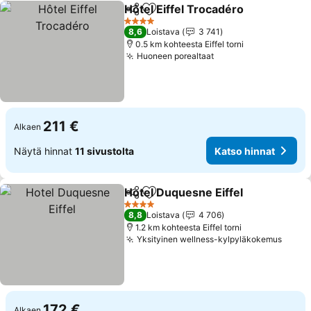
Hôtel Eiffel Trocadéro
Jaa
Lisää suosikkeihin
4 Tähtiluokitus
8,6
Loistava
3 741
0.5 km kohteesta Eiffel torni
Huoneen porealtaat
211 €
Alkaen
Näytä hinnat
11 sivustolta
Katso hinnat
Hotel Duquesne Eiffel
Jaa
Lisää suosikkeihin
4 Tähtiluokitus
8,8
Loistava
4 706
1.2 km kohteesta Eiffel torni
Yksityinen wellness-kylpyläkokemus
172 €
Alkaen