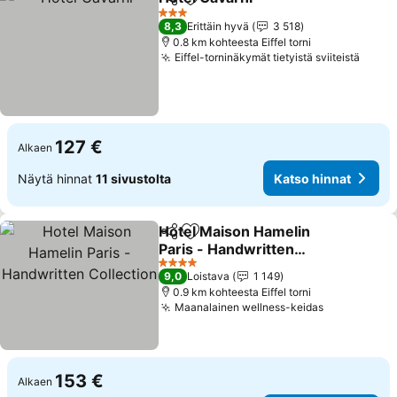
Jaa
Lisää suosikkeihin
3 Tähtiluokitus
8,3
Erittäin hyvä
3 518
0.8 km kohteesta Eiffel torni
Eiffel-torninäkymät tietyistä sviiteistä
127 €
Alkaen
Näytä hinnat
11 sivustolta
Katso hinnat
Hotel Maison Hamelin
Jaa
Lisää suosikkeihin
Paris - Handwritten
Collection
4 Tähtiluokitus
9,0
Loistava
1 149
0.9 km kohteesta Eiffel torni
Maanalainen wellness-keidas
153 €
Alkaen