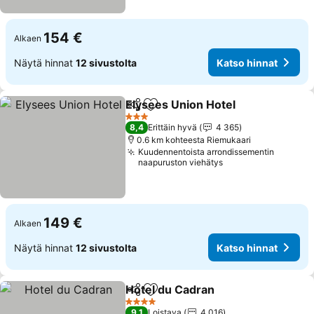
154 €
Alkaen
Näytä hinnat
12 sivustolta
Katso hinnat
Elysees Union Hotel
Jaa
Lisää suosikkeihin
3 Tähtiluokitus
8,4
Erittäin hyvä
4 365
0.6 km kohteesta Riemukaari
Kuudennentoista arrondissementin
naapuruston viehätys
149 €
Alkaen
Näytä hinnat
12 sivustolta
Katso hinnat
Hotel du Cadran
Jaa
Lisää suosikkeihin
4 Tähtiluokitus
9,1
Loistava
4 016