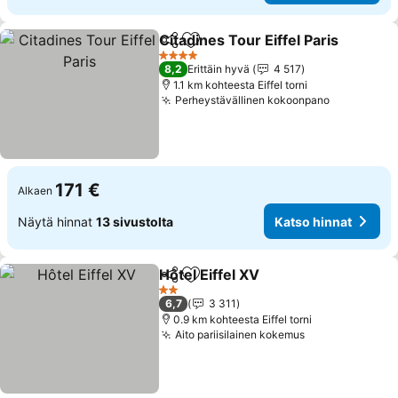
Citadines Tour Eiffel Paris
Jaa
Lisää suosikkeihin
4 Tähtiluokitus
8,2
Erittäin hyvä
4 517
1.1 km kohteesta Eiffel torni
Perheystävällinen kokoonpano
171 €
Alkaen
Näytä hinnat
13 sivustolta
Katso hinnat
Hôtel Eiffel XV
Jaa
Lisää suosikkeihin
2 Tähtiluokitus
6,7
3 311
0.9 km kohteesta Eiffel torni
Aito pariisilainen kokemus