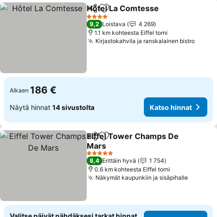
Hôtel La Comtesse
Jaa
Lisää suosikkeihin
4 Tähtiluokitus
9,2
Loistava
4 269
1.1 km kohteesta Eiffel torni
Kirjastokahvila ja ranskalainen bistro
186 €
Alkaen
Näytä hinnat
14 sivustolta
Katso hinnat
Eiffel Tower Champs De
Jaa
Lisää suosikkeihin
Mars
5 Tähtiluokitus
8,4
Erittäin hyvä
1 754
0.6 km kohteesta Eiffel torni
Näkymät kaupunkiin ja sisäpihalle
Valitse päivät nähdäksesi tarkat hinnat