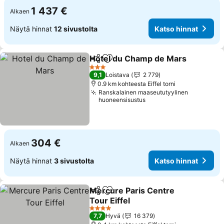
1 437 €
Alkaen
Näytä hinnat
12 sivustolta
Katso hinnat
Hotel du Champ de Mars
Jaa
Lisää suosikkeihin
3 Tähtiluokitus
9,1
Loistava
2 779
0.9 km kohteesta Eiffel torni
Ranskalainen maaseututyylinen
huoneensisustus
304 €
Alkaen
Näytä hinnat
3 sivustolta
Katso hinnat
Mercure Paris Centre
Jaa
Lisää suosikkeihin
Tour Eiffel
4 Tähtiluokitus
7,7
Hyvä
16 379