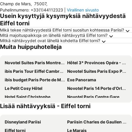
Champ de Mars
,
75007
,
Puhelinnumero
:
+33(1)44112323
|
Virallinen sivusto
Usein kysyttyjä kysymyksiä nähtävyydestä
Eiffel torni
Mikä tekee nähtävyydestä Eiffel torni suositun kohteessa Pariisi?
Mitä majoituspaikkoja on lähellä nähtävyyttä Eiffel torni?
Mitkä nähtävyydet ovat lähellä kohdetta Eiffel torni?
Muita huippuhotelleja
Novotel Suites Paris Montreuil Vincennes
Hôtel 3* Provinces Opéra - Vacances Bleues
ibis Paris Tour Eiffel Cambronne 15ème
Novotel Suites Paris Expo Porte de Versailles
ibis budget Paris Porte de Montmartre
Exe Panorama
Le Petit Cosy Hôtel
Novotel Paris 14 Porte d'Orléans
Hotel Saint Christophe
Novotel Paris Centre Gare Montparnasse
Lisää nähtävyyksiä - Eiffel torni
Hôtel De Paris Opera
Hotel Bridget
Avalon Hotel Paris Gare du Nord
Novotel Paris Centre Tour Eiffel
Disneyland Pariisi
Pariisin Charles de Gaullen lentokenttä
ibis budget Orly Chevilly Tram 7
La Maison Montparnasse
Eiffel torni
Le Marais
Grand Hotel de Paris
Hotel Eiffel Petit Louvre