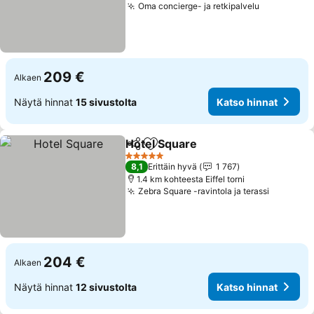
Oma concierge- ja retkipalvelu
209 €
Alkaen
Näytä hinnat
15 sivustolta
Katso hinnat
Hotel Square
Jaa
Lisää suosikkeihin
5 Tähtiluokitus
8,1
Erittäin hyvä
1 767
1.4 km kohteesta Eiffel torni
Zebra Square -ravintola ja terassi
204 €
Alkaen
Näytä hinnat
12 sivustolta
Katso hinnat