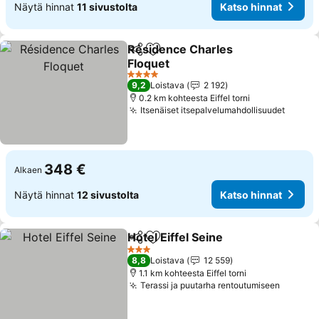
Näytä hinnat
11 sivustolta
Katso hinnat
Résidence Charles
Jaa
Lisää suosikkeihin
Floquet
4 Tähtiluokitus
9,2
Loistava
2 192
0.2 km kohteesta Eiffel torni
Itsenäiset itsepalvelumahdollisuudet
348 €
Alkaen
Näytä hinnat
12 sivustolta
Katso hinnat
Hotel Eiffel Seine
Jaa
Lisää suosikkeihin
3 Tähtiluokitus
8,8
Loistava
12 559
1.1 km kohteesta Eiffel torni
Terassi ja puutarha rentoutumiseen