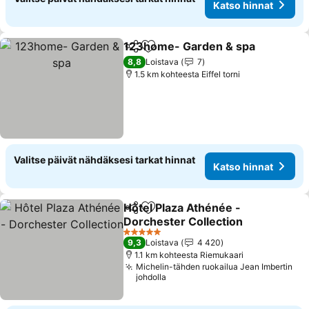
Katso hinnat
123home- Garden & spa
Jaa
Lisää suosikkeihin
8,8
Loistava
7
1.5 km kohteesta Eiffel torni
Valitse päivät nähdäksesi tarkat hinnat
Katso hinnat
Hôtel Plaza Athénée -
Jaa
Lisää suosikkeihin
Dorchester Collection
5 Tähtiluokitus
9,3
Loistava
4 420
1.1 km kohteesta Riemukaari
Michelin-tähden ruokailua Jean Imbertin
johdolla