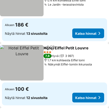
0.4 km kohteesta Eiffel torni
Le Jardin -terassiravintola
186 €
Alkaen
Näytä hinnat
13 sivustolta
Katso hinnat
Hotel Eiffel Petit Louvre
Jaa
Lisää suosikkeihin
3 Tähtiluokitus
7,8
Hyvä
3 997
1.7 km kohteesta Eiffel torni
Näkymät Eiffel-torniin ikkunasta
100 €
Alkaen
Näytä hinnat
12 sivustolta
Katso hinnat