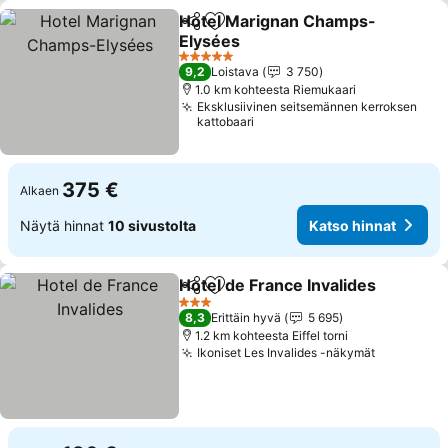
Hotel Marignan Champs-
Jaa
Lisää suosikkeihin
Elysées
5 Tähtiluokitus
9,2
Loistava
3 750
1.0 km kohteesta Riemukaari
Eksklusiivinen seitsemännen kerroksen
kattobaari
375 €
Alkaen
Näytä hinnat
10 sivustolta
Katso hinnat
Hotel de France Invalides
Jaa
Lisää suosikkeihin
3 Tähtiluokitus
8,3
Erittäin hyvä
5 695
1.2 km kohteesta Eiffel torni
Ikoniset Les Invalides -näkymät