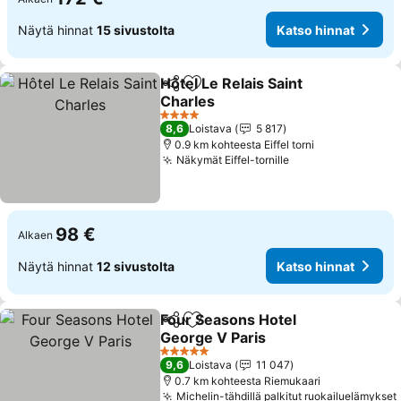
Näytä hinnat
15 sivustolta
Katso hinnat
Hôtel Le Relais Saint
Jaa
Lisää suosikkeihin
Charles
4 Tähtiluokitus
8,6
Loistava
5 817
0.9 km kohteesta Eiffel torni
Näkymät Eiffel-tornille
98 €
Alkaen
Näytä hinnat
12 sivustolta
Katso hinnat
Four Seasons Hotel
Jaa
Lisää suosikkeihin
George V Paris
5 Tähtiluokitus
9,6
Loistava
11 047
0.7 km kohteesta Riemukaari
Michelin-tähdillä palkitut ruokailuelämykset