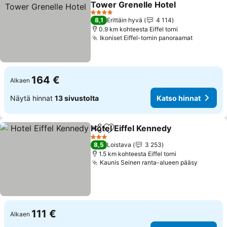
Tower Grenelle Hotel
4 Tähtiluokitus
8,1
Erittäin hyvä
4 114
0.9 km kohteesta Eiffel torni
Ikoniset Eiffel-tornin panoraamat
164 €
Alkaen
Näytä hinnat
13 sivustolta
Katso hinnat
Hotel Eiffel Kennedy
Jaa
Lisää suosikkeihin
3 Tähtiluokitus
8,5
Loistava
3 253
1.5 km kohteesta Eiffel torni
Kaunis Seinen ranta-alueen pääsy
111 €
Alkaen