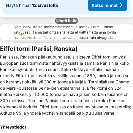
Näytä hinnat
12 sivustolta
Katso hinnat
Näytä lisää
Varaussivustoilta saamamme hinnat ja saatavuus muuttuvat
jatkuvasti. Tämä tarkoittaa sitä, että et välttämättä aina löydä
varaussivustolta täsmälleen samaa tarjousta kuin trivagosta.
Eiffel torni (Pariisi, Ranska)
Pariisissa, Ranskan pääkaupungissa, sijaitseva Eiffel-torni on yksi
Euroopan suosituimmista nähtävyyksistä ja samalla Pariisin ja koko
Ranskan symboli. Tornin suunnittelija Gustave Eiffelin mukaan
nimetty Eiffeil-torni avattiin yleisölle vuonna 1889, minkä jälkeen se
on kerännyt pitkälti yli 200 miljoonaa kävijää. Torni sijaitsee Champ
de Mars -puistossa Seine-joen etelärannalla. Eiffel-torni on 324
metriä korkea, yli 10 000 tonnia painava ja sen korkein tasanne on
300 metrissä. Torni on Pariisin korkein rakennus ja koko Ranskan
viidenneksi korkein. Eiffel-tornissa on kaksi ravintolaa eri tasanteilla;
Altitude 95 ja yhdellä Michelin-tähdellä palkittu Jules Verne.
Yhteystiedot