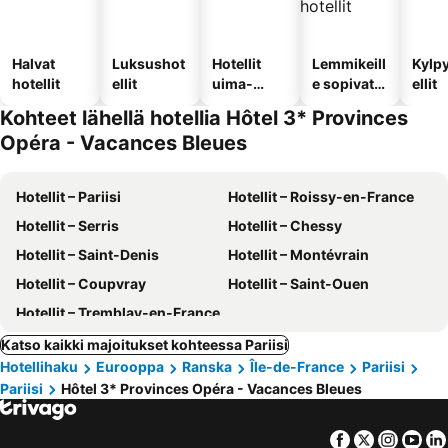
Halvat
Luksushot
Hotellit
Lemmikeill
Kylp
hotellit
ellit
uima-
e sopivat
ellit
altaalla
hotellit
Kohteet lähellä hotellia Hôtel 3* Provinces
Opéra - Vacances Bleues
Hotellit – Pariisi
Hotellit – Roissy-en-France
Hotellit – Serris
Hotellit – Chessy
Hotellit – Saint-Denis
Hotellit – Montévrain
Hotellit – Coupvray
Hotellit – Saint-Ouen
Hotellit – Tremblay-en-France
Katso kaikki majoitukset kohteessa Pariisi
Hotellihaku
Eurooppa
Ranska
Île-de-France
Pariisi
Pariisi
Hôtel 3* Provinces Opéra - Vacances Bleues
Facebook
Twitter
Insta
Yo