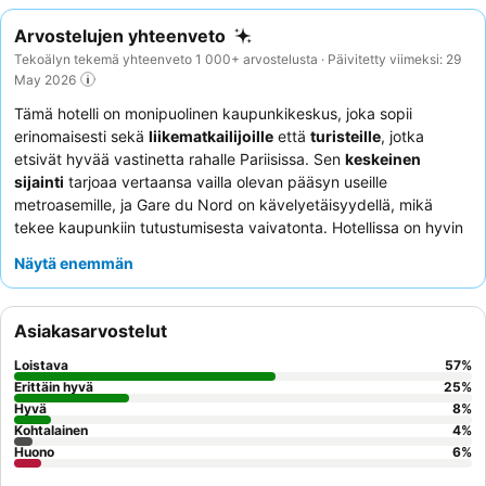
Arvostelujen yhteenveto
Tekoälyn tekemä yhteenveto 1 000+ arvostelusta · Päivitetty viimeksi: 29
May 2026
Tämä hotelli on monipuolinen kaupunkikeskus, joka sopii
erinomaisesti sekä
liikematkailijoille
että
turisteille
, jotka
etsivät hyvää vastinetta rahalle Pariisissa. Sen
keskeinen
sijainti
tarjoaa vertaansa vailla olevan pääsyn useille
metroasemille, ja Gare du Nord on kävelyetäisyydellä, mikä
tekee kaupunkiin tutustumisesta vaivatonta. Hotellissa on hyvin
varustellut
kokoustilat
yritysasiakkaille ja ilmaiset
Näytä enemmän
vesiautomaatit aulassa kaikille. Asiakkaat kehuvat jatkuvasti
avuliasta ja ystävällistä vastaanottotiimiä
sekä kattavaa ja
monipuolista
aamiaispöytää
. Jos kaipaat rauhallisempaa
Asiakasarvostelut
kokemusta, harkitse puutarhaan päin olevan huoneen
pyytämistä.
Loistava
57
%
Erittäin hyvä
25
%
Hyvä
8
%
Kohtalainen
4
%
Huono
6
%