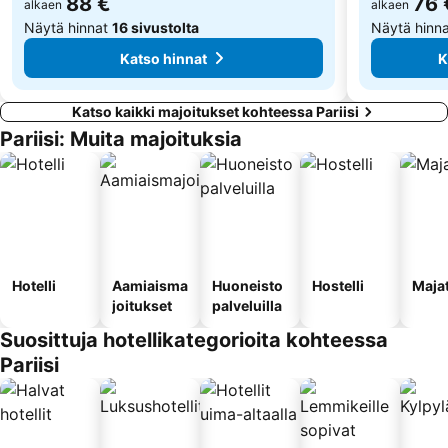
88 €
76 
alkaen
alkaen
Näytä hinnat
16 sivustolta
Näytä hinn
Katso hinnat
K
Katso kaikki majoitukset kohteessa Pariisi
Pariisi: Muita majoituksia
Hotelli
Aamiaisma
Huoneisto
Hostelli
Maja
joitukset
palveluilla
Suosittuja hotellikategorioita kohteessa
Pariisi