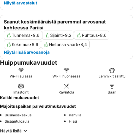
Näytä arvostelut
Saanut keskimääräistä paremmat arvosanat
kohteessa Pariisi
Tunnelma
•
9,6
Sijainti
•
9,2
Puhtaus
•
8,6
Kokemus
•
8,6
Hintansa väärti
•
8,4
Näytä lisää arvosanoja
Huippumukavuudet
Wi-Fi aulassa
Wi-Fi huoneessa
Lemmikit sallittu
Ilmastointi
Ravintola
Baari
Kaikki mukavuudet
Majoituspaikan palvelut/mukavuudet
Businesskeskus
Kahvila
Sisääntuloaula
Hissi
Näytä lisää