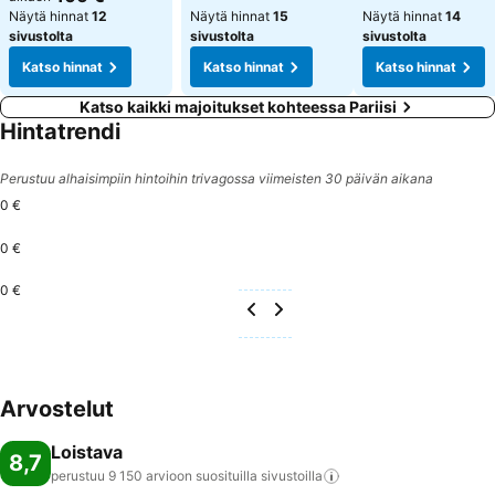
Näytä hinnat
12
Näytä hinnat
15
Näytä hinnat
14
sivustolta
sivustolta
sivustolta
Katso hinnat
Katso hinnat
Katso hinnat
Katso kaikki majoitukset kohteessa Pariisi
Hintatrendi
Perustuu alhaisimpiin hintoihin trivagossa viimeisten 30 päivän aikana
0 €
0 €
0 €
Arvostelut
Loistava
8,7
perustuu 9 150 arvioon suosituilla
sivustoilla