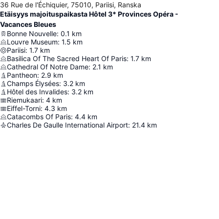
36 Rue de l'Échiquier, 75010, Pariisi, Ranska
Etäisyys majoituspaikasta Hôtel 3* Provinces Opéra -
Vacances Bleues
Bonne Nouvelle
:
0.1
km
Louvre Museum
:
1.5
km
Pariisi
:
1.7
km
Basilica Of The Sacred Heart Of Paris
:
1.7
km
Cathedral Of Notre Dame
:
2.1
km
Pantheon
:
2.9
km
Champs Élysées
:
3.2
km
Hôtel des Invalides
:
3.2
km
Riemukaari
:
4
km
Eiffel-Torni
:
4.3
km
Catacombs Of Paris
:
4.4
km
Charles De Gaulle International Airport
:
21.4
km