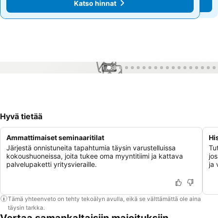
Katso hinnat
Katso hinnat
1 / 68
Hyvä tietää
Ammattimaiset seminaaritilat
Hi
Järjestä onnistuneita tapahtumia täysin varustelluissa
Tu
kokoushuoneissa, joita tukee oma myyntitiimi ja kattava
jo
palvelupaketti yritysvieraille.
ja 
Tämä yhteenveto on tehty tekoälyn avulla, eikä se välttämättä ole aina
täysin tarkka.