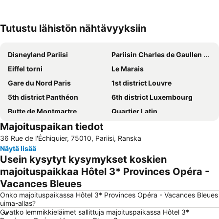
Tutustu lähistön nähtävyyksiin
Laajenna kartta
Disneyland Pariisi
Pariisin Charles de Gaullen lentokenttä
Eiffel torni
Le Marais
Gare du Nord Paris
1st district Louvre
5th district Panthéon
6th district Luxembourg
Butte de Montmartre
Quartier Latin
Majoituspaikan tiedot
9th district Opéra
18th district la Butte-Montmartre
36 Rue de l'Échiquier, 75010, Pariisi, Ranska
Gare de Lyon
Stade de France
Näytä lisää
Louvre
Montparnasse Train station
Usein kysytyt kysymykset koskien
3rd district Temple
Montparnasse
majoituspaikkaa Hôtel 3* Provinces Opéra -
Vacances Bleues
Les Halles
4th district Hôtel-de-Ville
Onko majoituspaikassa Hôtel 3* Provinces Opéra - Vacances Bleues
8th district Élysée
7th district Palais Bourbon
uima-allas?
Notre-Dame Cathedral
10th district Entrepôt
Ovatko lemmikkieläimet sallittuja majoituspaikassa Hôtel 3*