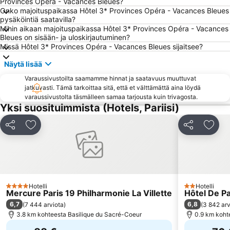
Provinces Opéra - Vacances Bleues?
11th district Popincourt
Les Champs Elysées
Onko majoituspaikassa Hôtel 3* Provinces Opéra - Vacances Bleues
pysäköintiä saatavilla?
Charles de Gaulle - Étoile Metro Station
St-Germain-des-Prés
Mihin aikaan majoituspaikassa Hôtel 3* Provinces Opéra - Vacances
2nd district la Bourse
La Défense
Bleues on sisään- ja uloskirjautuminen?
Missä Hôtel 3* Provinces Opéra - Vacances Bleues sijaitsee?
Bercy
Paris Expo Porte de Versailles
Näytä lisää
Gare du Nord Metro Station
Riemukaari
Varaussivustoilta saamamme hinnat ja saatavuus muuttuvat
Palais Garnier Opera National de Paris
Notre-Dame
jatkuvasti. Tämä tarkoittaa sitä, että et välttämättä aina löydä
Jardin du Luxembourg
Basilique du Sacré-Coeur
varaussivustolta täsmälleen samaa tarjousta kuin trivagosta.
Yksi suosituimmista (Hotels, Pariisi)
14th district Observatoire
Paris Orly Airport
16th district Passy
Châtelet Metro Station
Jaa
Lisää suosikkeihin
Jaa
Lisää
Gare de l'Est
Stade Roland-Garros
15th district Vaugirard
Saint-Germain-l'Auxerrois
Opéra Bastille
Palais des Congrès de Paris
Moulin Rouge
Belleville
Hotelli
Hotelli
4 Tähtiluokitus
2 Tähtiluokitu
Mercure Paris 19 Philharmonie La Villette
Hôtel De P
6,7
6,8
(
7 444 arviota
)
(
3 842 arv
3.8 km kohteesta Basilique du Sacré-Coeur
0.9 km koht