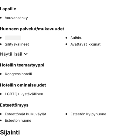
Lapsille
Vauvansänky
Huoneen palvelut/mukavuudet
Suihku
Silitysvälineet
Avattavat ikkunat
Näytä lisää
Hotellin teema/tyyppi
Kongressihotelli
Hotellin ominaisuudet
LGBTQ+ -ystävällinen
Esteettömyys
Esteettömät kulkuväylät
Esteetön kylpyhuone
Esteetön huone
Sijainti