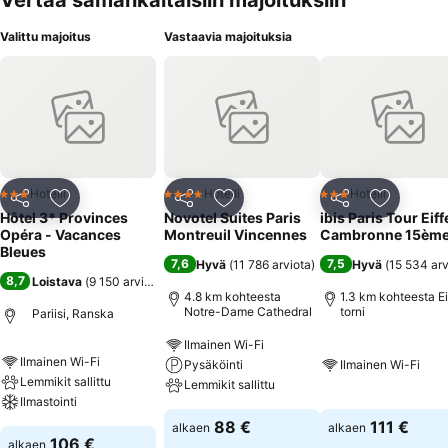
Vertaa samankaltaisiin majoituksiin
Valittu majoitus
Vastaavia majoituksia
Hotelli
Hotelli
Hotelli
3 Tähtiluokitus
4 Tähtiluokitus
3 Tähtiluokitus
Jaa
Lisää suosikkeihin
Jaa
Lisää suosikkeihin
Jaa
Lisää suo
Hôtel 3* Provinces
Novotel Suites Paris
ibis Paris Tour Eiff
Opéra - Vacances
Montreuil Vincennes
Cambronne 15èm
Bleues
7,6
7,5
Hyvä
(
11 786 arviota
)
Hyvä
(
15 534 arv
8,7
Loistava
(
9 150 arviota
)
4.8 km kohteesta
1.3 km kohteesta Ei
Notre-Dame Cathedral
torni
Pariisi, Ranska
Ilmainen Wi-Fi
Ilmainen Wi-Fi
Pysäköinti
Ilmainen Wi-Fi
Lemmikit sallittu
Lemmikit sallittu
Ilmastointi
88 €
111 €
alkaen
alkaen
106 €
alkaen