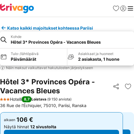
Suosikit
Kirjaud
Val
Katso kaikki majoitukset kohteessa Pariisi
Kohde
Hôtel 3* Provinces Opéra - Vacances Bleues
Tulo-/lähtöpäivä
Asiakkaat ja huoneet
Päivämäärät
2 asiakasta, 1 huone
Näin maksut vaikuttavat hakutulosten järjestykseen
Hôtel 3* Provinces Opéra -
Vacances Bleues
Jaa
Li
Hotelli
8,7
Loistava
(
9 150 arviota
)
3 Tähtiluokitus
36 Rue de l'Échiquier, 75010, Pariisi, Ranska
106 €
106 €
alkaen
alkaen
Näytä hinnat
12 sivustolta
Näytä hinnat
12 sivustolta