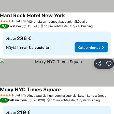
Hard Rock Hotel New York
Katso hinnat
Hotelli
Yläkerroksen huoneet kaupunkinäköalalla
Katso hinnat
4 Tähtiluokitus
9,1
Loistava
11 324
1.1 km kohteesta Chrysler Building
286 €
Alkaen
Näytä hinnat
8 sivustolta
Katso hinnat
Jaa
Li
Moxy NYC Times Square
Katso hinnat
Hotelli
Ainutlaatuisia huoneominaisuuksia, kuten kerrossängyt
Kats
4 Tähtiluokitus
8,4
Erittäin hyvä
20 020
1.2 km kohteesta Chrysler Building
219 €
Alkaen