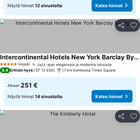
Näytä hinnat
12 sivustolta
Katso hinnat
Jaa
Li
Intercontinental Hotels New York Barclay By Ihg
Katso hinnat
Hotelli
Jazz-ajan eleganssia ja modernia luksusta
Katso hinna
5 Tähtiluokitus
8,4
Erittäin hyvä
12 450
1.1 km kohteesta Times Square
251 €
Alkaen
Näytä hinnat
14 sivustolta
Katso hinnat
Jaa
Li