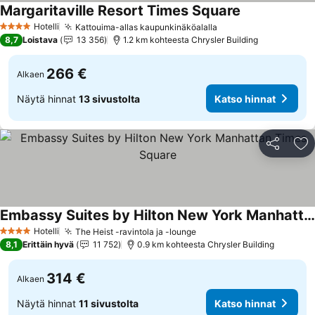
Margaritaville Resort Times Square
Katso hinnat
Hotelli
Kattouima-allas kaupunkinäköalalla
Katso hinnat
4 Tähtiluokitus
8,7
Loistava
13 356
1.2 km kohteesta Chrysler Building
266 €
Alkaen
Näytä hinnat
13 sivustolta
Katso hinnat
Jaa
Li
Embassy Suites by Hilton New York Manhattan Times Square
Katso hinnat
Hotelli
The Heist -ravintola ja -lounge
Katso hinnat
4 Tähtiluokitus
8,1
Erittäin hyvä
11 752
0.9 km kohteesta Chrysler Building
314 €
Alkaen
Näytä hinnat
11 sivustolta
Katso hinnat