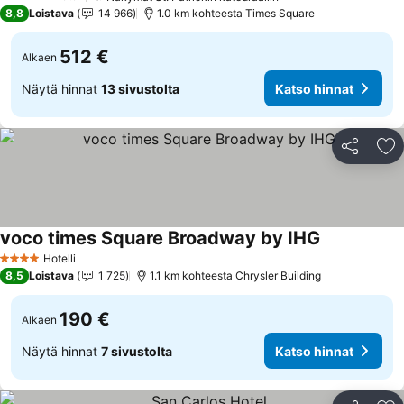
5 Tähtiluokitus
8,8
Loistava
14 966
1.0 km kohteesta Times Square
512 €
Alkaen
Näytä hinnat
13 sivustolta
Katso hinnat
Jaa
Li
voco times Square Broadway by IHG
Katso hinnat
Hotelli
4 Tähtiluokitus
8,5
Loistava
1 725
1.1 km kohteesta Chrysler Building
190 €
Alkaen
Näytä hinnat
7 sivustolta
Katso hinnat