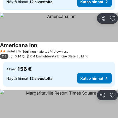
Näytä hinnat
12 sivustolta
Katso hinnat
Jaa
Li
Americana Inn
Katso hinnat
Hotelli
Edullinen majoitus Midtownissa
Katso hinnat
2 Tähtiluokitus
7,3
3 147
0.4 km kohteesta Empire State Building
156 €
Alkaen
Näytä hinnat
12 sivustolta
Katso hinnat
Jaa
Li