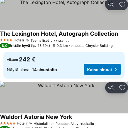
Jaa
Li
The Lexington Hotel, Autograph Collection
Kats
Hotelli
Teemalliset julkkissviitit
Katso hinnat
4 Tähtiluokitus
8,0
Erittäin hyvä
13 594
0.3 km kohteesta Chrysler Building
242 €
Alkaen
Näytä hinnat
14 sivustolta
Katso hinnat
Jaa
Li
Waldorf Astoria New York
Katso hinnat
Hotelli
Historiallinen Peacock Alley -ruokailu
Katso hinnat
5 Tähtiluokitus