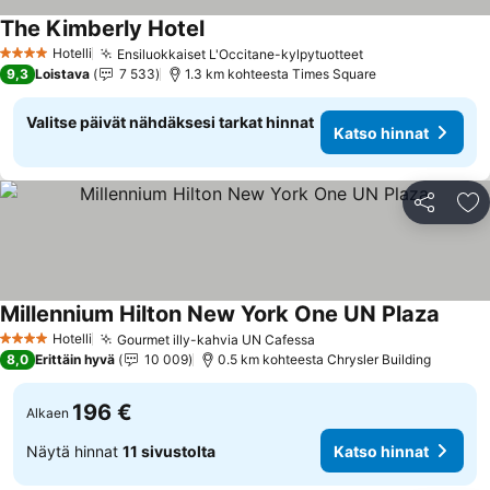
The Kimberly Hotel
Katso hinnat
Hotelli
Ensiluokkaiset L'Occitane-kylpytuotteet
Katso hinnat
4 Tähtiluokitus
9,3
Loistava
7 533
1.3 km kohteesta Times Square
Valitse päivät nähdäksesi tarkat hinnat
Katso hinnat
Jaa
Li
Millennium Hilton New York One UN Plaza
Katso 
Hotelli
Gourmet illy-kahvia UN Cafessa
Katso hinnat
4 Tähtiluokitus
8,0
Erittäin hyvä
10 009
0.5 km kohteesta Chrysler Building
196 €
Alkaen
Näytä hinnat
11 sivustolta
Katso hinnat