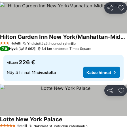
Jaa
Li
Hilton Garden Inn New York/Manhattan-Midtown East
Katso hinnat
Hotelli
Yhdistettävät huoneet ryhmille
Katso hinnat
3 Tähtiluokitus
7,9
Hyvä
5 962
1.4 km kohteesta Times Square
226 €
Alkaen
Näytä hinnat
11 sivustolta
Katso hinnat
Jaa
Li
Lotte New York Palace
Katso hinnat
Hotelli
Näkymät St. Patrickin katedraaliin
Katso hinnat