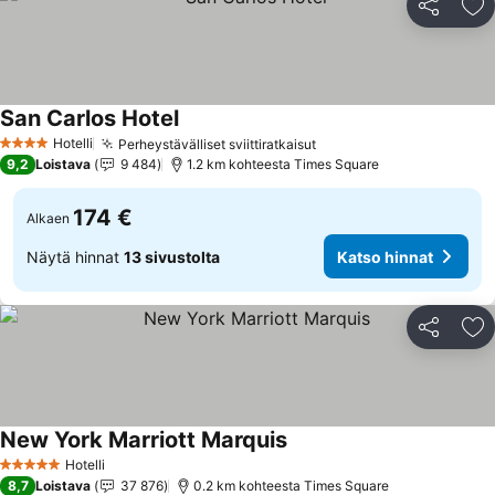
Jaa
Li
San Carlos Hotel
Katso hinnat
Hotelli
Perheystävälliset sviittiratkaisut
Katso hinnat
4 Tähtiluokitus
9,2
Loistava
9 484
1.2 km kohteesta Times Square
174 €
Alkaen
Näytä hinnat
13 sivustolta
Katso hinnat
Jaa
Li
New York Marriott Marquis
Katso hinnat
Hotelli
5 Tähtiluokitus
8,7
Loistava
37 876
0.2 km kohteesta Times Square