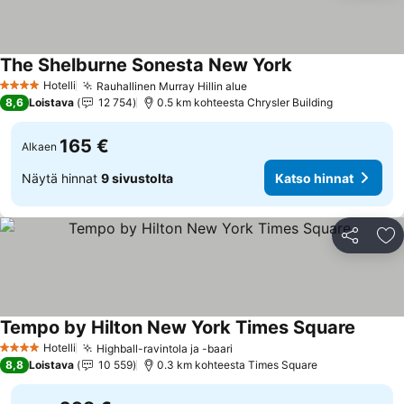
The Shelburne Sonesta New York
Katso hinnat
Hotelli
Rauhallinen Murray Hillin alue
Katso hinnat
4 Tähtiluokitus
8,6
Loistava
12 754
0.5 km kohteesta Chrysler Building
165 €
Alkaen
Näytä hinnat
9 sivustolta
Katso hinnat
Jaa
Li
Tempo by Hilton New York Times Square
Katso h
Hotelli
Highball-ravintola ja -baari
Katso hinnat
4 Tähtiluokitus
8,8
Loistava
10 559
0.3 km kohteesta Times Square