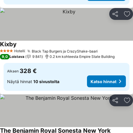
Jaa
Li
Kixby
Katso hinnat
Hotelli
Black Tap Burgers ja CrazyShake-baari
Katso hinnat
4 Tähtiluokitus
9,0
Loistava
9 841
0.2 km kohteesta Empire State Building
328 €
Alkaen
Näytä hinnat
10 sivustolta
Katso hinnat
Jaa
Li
The Benjamin Royal Sonesta New York