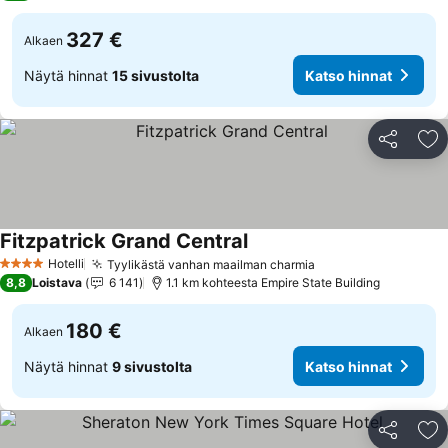
327 €
Alkaen
Näytä hinnat
15 sivustolta
Katso hinnat
Jaa
Li
Fitzpatrick Grand Central
Katso hinnat
Hotelli
Tyylikästä vanhan maailman charmia
Katso hinnat
4 Tähtiluokitus
8,8
Loistava
6 141
1.1 km kohteesta Empire State Building
180 €
Alkaen
Näytä hinnat
9 sivustolta
Katso hinnat
Jaa
Li