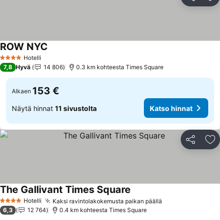
Jaa
Li
ROW NYC
Katso hinnat
Hotelli
4 Tähtiluokitus
7,8
Hyvä
14 806
0.3 km kohteesta Times Square
153 €
Alkaen
Näytä hinnat
11 sivustolta
Katso hinnat
Jaa
Li
The Gallivant Times Square
Katso hinnat
Hotelli
Kaksi ravintolakokemusta paikan päällä
Katso hinnat
4 Tähtiluokitus
6,3
12 764
0.4 km kohteesta Times Square