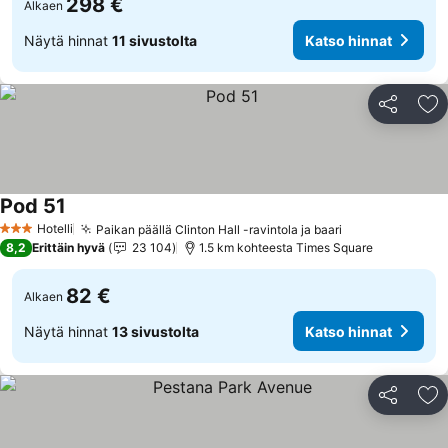
298 €
Alkaen
Näytä hinnat
11 sivustolta
Katso hinnat
Jaa
Li
Pod 51
Katso hinnat
Hotelli
Paikan päällä Clinton Hall -ravintola ja baari
Katso hinnat
3 Tähtiluokitus
8,2
Erittäin hyvä
23 104
1.5 km kohteesta Times Square
82 €
Alkaen
Näytä hinnat
13 sivustolta
Katso hinnat
Jaa
Li