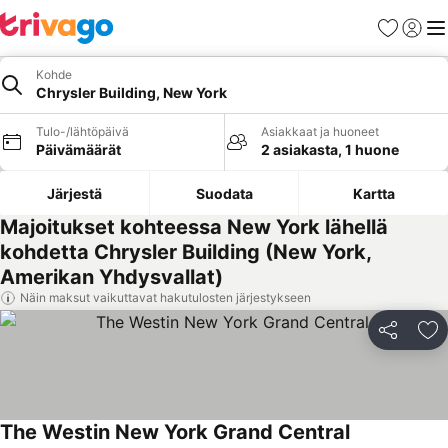
Suosikit
Kirjaud
Val
Kohde
Chrysler Building, New York
Tulo-/lähtöpäivä
Asiakkaat ja huoneet
Päivämäärät
2 asiakasta, 1 huone
Järjestä
Suodata
Kartta
Majoitukset kohteessa New York lähellä
kohdetta Chrysler Building (New York,
Amerikan Yhdysvallat)
Näin maksut vaikuttavat hakutulosten järjestykseen
Jaa
Li
The Westin New York Grand Central
Katso hinnat