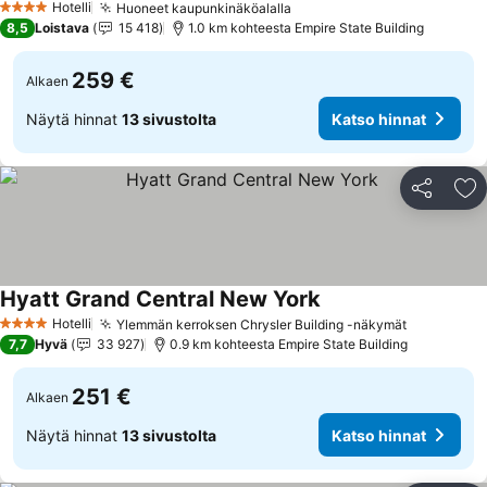
Hotelli
Huoneet kaupunkinäköalalla
Katso hinnat
4 Tähtiluokitus
8,5
Loistava
15 418
1.0 km kohteesta Empire State Building
259 €
Alkaen
Näytä hinnat
13 sivustolta
Katso hinnat
Jaa
Li
Hyatt Grand Central New York
Katso hinnat
Hotelli
Ylemmän kerroksen Chrysler Building -näkymät
Katso hin
4 Tähtiluokitus
7,7
Hyvä
33 927
0.9 km kohteesta Empire State Building
251 €
Alkaen
Näytä hinnat
13 sivustolta
Katso hinnat