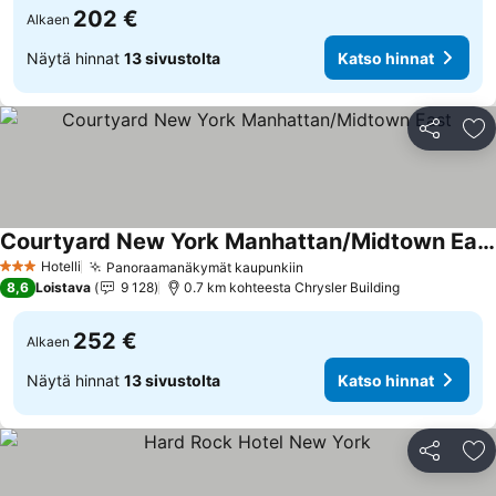
202 €
Alkaen
Näytä hinnat
13 sivustolta
Katso hinnat
Jaa
Li
Courtyard New York Manhattan/Midtown East
Katso hinnat
Hotelli
Panoraamanäkymät kaupunkiin
Katso hinnat
3 Tähtiluokitus
8,6
Loistava
9 128
0.7 km kohteesta Chrysler Building
252 €
Alkaen
Näytä hinnat
13 sivustolta
Katso hinnat
Jaa
Li