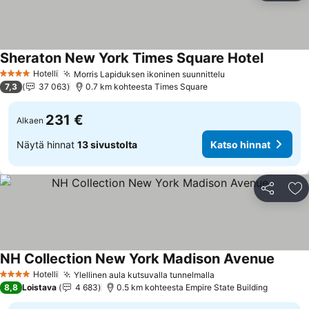
Sheraton New York Times Square Hotel
Katso hi
Hotelli
Morris Lapiduksen ikoninen suunnittelu
Katso hinnat
4 Tähtiluokitus
7,3
37 063
0.7 km kohteesta Times Square
231 €
Alkaen
Näytä hinnat
13 sivustolta
Katso hinnat
Jaa
Li
NH Collection New York Madison Avenue
Katso 
Hotelli
Ylellinen aula kutsuvalla tunnelmalla
Katso hinnat
4 Tähtiluokitus
8,8
Loistava
4 683
0.5 km kohteesta Empire State Building