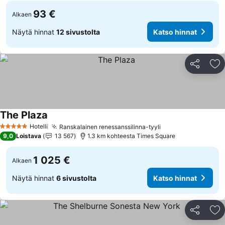
93 €
Alkaen
Näytä hinnat
12 sivustolta
Katso hinnat
Jaa
Li
The Plaza
Katso hinnat
Hotelli
Ranskalainen renessanssilinna-tyyli
Katso hinnat
5 Tähtiluokitus
9,0
Loistava
13 567
1.3 km kohteesta Times Square
1 025 €
Alkaen
Näytä hinnat
6 sivustolta
Katso hinnat
Jaa
Li