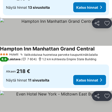
Näytä hinnat
13 sivustolta
Katso hinnat
Jaa
Li
Hampton Inn Manhattan Grand Central
Katso hin
Hotelli
Valikoiduissa huoneissa parveke kaupunkinäköalalla
Katso h
3 Tähtiluokitus
8,6
Loistava
7 604
1.2 km kohteesta Empire State Building
218 €
Alkaen
Näytä hinnat
11 sivustolta
Katso hinnat
Jaa
Li