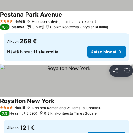
Pestana Park Avenue
Katso hinnat
Hotelli
Huoneen kahvi- ja minibaarivalikoimat
Katso hinnat
4 Tähtiluokitus
9,3
Loistava
3 805
0.5 km kohteesta Chrysler Building
268 €
Alkaen
Näytä hinnat
11 sivustolta
Katso hinnat
Jaa
Li
Royalton New York
Katso hinnat
Hotelli
Ikoninen Roman and Williams -suunnittelu
Katso hinnat
4 Tähtiluokitus
7,9
Hyvä
8 890
0.3 km kohteesta Times Square
121 €
Alkaen