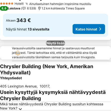
Katso hin
Hotelli
Ainutlaatuinen hahmojen inspiroima muotoilu
Katso hinn
5 Tähtiluokitus
8,6
Loistava
6 539
1.2 km kohteesta Times Square
343 €
Alkaen
Näytä hinnat
13 sivustolta
Katso hinnat
Näytä lisää
Varaussivustoilta saamamme hinnat ja saatavuus muuttuvat
jatkuvasti. Tämä tarkoittaa sitä, että et välttämättä aina löydä
varaussivustolta täsmälleen samaa tarjousta kuin trivagosta.
Chrysler Building (New York, Amerikan
Yhdysvallat)
Yhteystiedot
405 Lexington Avenue
,
10017
,
Usein kysyttyjä kysymyksiä nähtävyydestä
Chrysler Building
Mikä tekee nähtävyydestä Chrysler Building suositun kohteessa
New York?