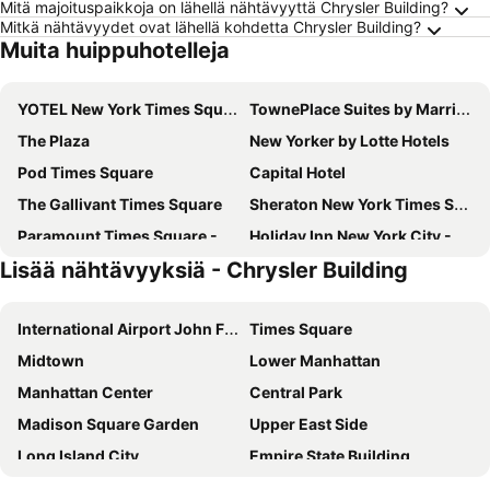
Mitä majoituspaikkoja on lähellä nähtävyyttä Chrysler Building?
Mitkä nähtävyydet ovat lähellä kohdetta Chrysler Building?
Muita huippuhotelleja
YOTEL New York Times Square
TownePlace Suites by Marriott New York Long Island City/Manhattan View
The Plaza
New Yorker by Lotte Hotels
Pod Times Square
Capital Hotel
The Gallivant Times Square
Sheraton New York Times Square Hotel
Paramount Times Square - A Generator Hotel
Holiday Inn New York City - Times Square By Ihg
Lisää nähtävyyksiä - Chrysler Building
The Manhattan at Times Square Hotel
LIC Manhattan View Hotel
The Leo House
Holiday Inn Express Long Island City E - New York By Ihg
International Airport John F. Kennedy
Times Square
Hotel Riu Plaza Manhattan Times Square
Hotel Riu Plaza New York Times Square
Midtown
Lower Manhattan
AMTD Idea Tribeca Hotel
Hilton New York Times Square
Manhattan Center
Central Park
ROW NYC
Residence Inn by Marriott New York JFK Airport
Madison Square Garden
Upper East Side
Belvedere Hotel
Times Square West Hotel, BW Signature Collection
Long Island City
Empire State Building
Pod 51
Hampton Inn Manhattan-Chelsea
34th St Penn Station Metro Station
SoHo
Tempo by Hilton New York Times Square
Arlo Midtown