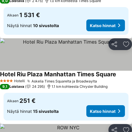
9,0
Loistava
2 475
1.0 km kohteesta Times Square
1 531 €
Alkaen
Näytä hinnat
10 sivustolta
Katso hinnat
Jaa
Li
Hotel Riu Plaza Manhattan Times Square
Katso h
Hotelli
Askelia Times Squarelta ja Broadwaylta
Katso hinnat
4 Tähtiluokitus
9,1
Loistava
24 295
1.1 km kohteesta Chrysler Building
251 €
Alkaen
Näytä hinnat
15 sivustolta
Katso hinnat