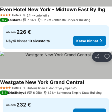
Even Hotel New York - Midtown East By Ihg
Kat
Hotelli
24h-kuntoilutila
Katso hinnat
4 Tähtiluokitus
8,7
Loistava
7 817
0.2 km kohteesta Chrysler Building
226 €
Alkaen
Näytä hinnat
13 sivustolta
Katso hinnat
Jaa
Li
Westgate New York Grand Central
Katso hinnat
Hotelli
Historiallinen Tudor Cityn ympäristö
Katso hinnat
4 Tähtiluokitus
8,4
Erittäin hyvä
6 958
1.2 km kohteesta Empire State Building
232 €
Alkaen