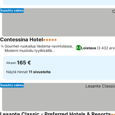
Suosittu valinta
Contessina Hotel
5 Tähtiluokitus
Gourmet-ruokailua Vedema-ravintolassa,
Loistava
(3 432 arv
9,5
Moderni muotoilu tyylikkäillä
yksityiskohdilla
165 €
Alkaen
Näytä hinnat
11 sivustolta
Suosittu valinta
Lesante Classic - Preferred Hotels & Resorts