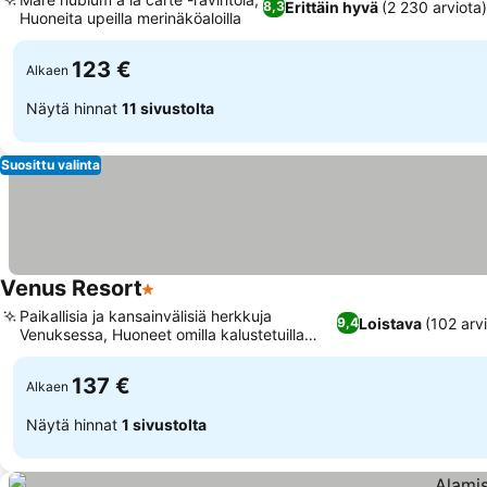
Erittäin hyvä
(2 230 arviota
8,3
Huoneita upeilla merinäköaloilla
123 €
Alkaen
Näytä hinnat
11 sivustolta
Suosittu valinta
Venus Resort
1 Tähtiluokitus
Paikallisia ja kansainvälisiä herkkuja
Loistava
(102 arv
9,4
Venuksessa, Huoneet omilla kalustetuilla
parvekkeilla
137 €
Alkaen
Näytä hinnat
1 sivustolta