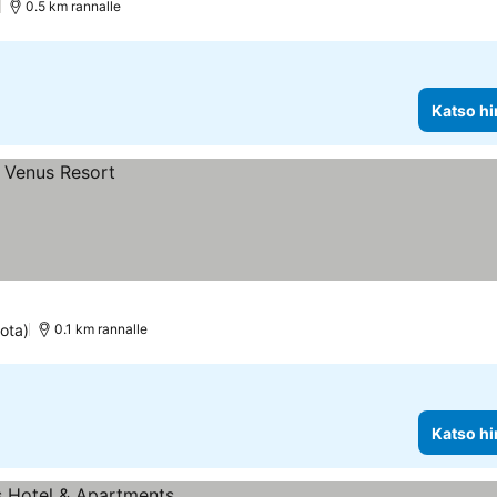
)
0.5 km rannalle
Katso hi
iota)
0.1 km rannalle
Katso hi