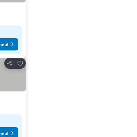
nnat
Lisää suosikkeihin
Jaa
nnat