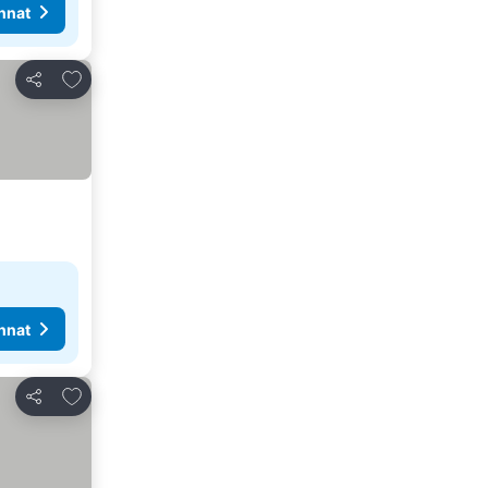
nnat
Lisää suosikkeihin
Jaa
nnat
Lisää suosikkeihin
Jaa