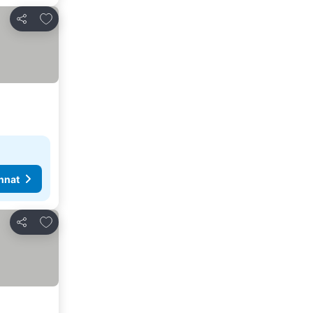
Lisää suosikkeihin
Jaa
nnat
Lisää suosikkeihin
Jaa