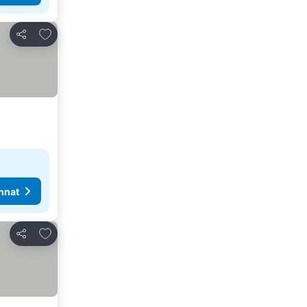
Lisää suosikkeihin
Jaa
nnat
Lisää suosikkeihin
Jaa