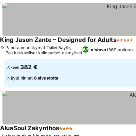
King Jason Zante – Designed for Adults
5 Tähtil
Panoraamanäkymät Tsilivi Baylle,
Loistava
(569 arviota)
9,7
Poikkeukselliset kulinaariset elämykset
382 €
Alkaen
Näytä hinnat
8 sivustolta
AluaSoul Zakynthos
4 Tähtiluokitus
Mare nubium à la carte -ravintola,