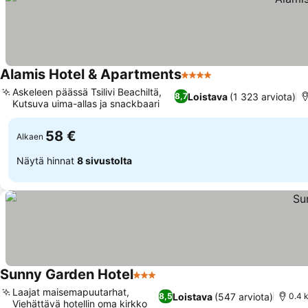
Alamis Hotel & Apartments
4 Tähtiluokitus
Askeleen päässä Tsilivi Beachiltä,
Loistava
(1 323 arviota)
8,7
Kutsuva uima-allas ja snackbaari
58 €
Alkaen
Näytä hinnat
8 sivustolta
Sunny Garden Hotel
3 Tähtiluokitus
Laajat maisemapuutarhat,
Loistava
(547 arviota)
8,5
0.4 
Viehättävä hotellin oma kirkko