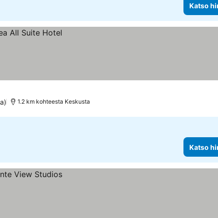
Katso hi
a)
1.2 km kohteesta Keskusta
Katso hi