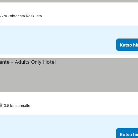
8 km kohteesta Keskusta
Katso hi
0.5 km rannalle
Katso hi