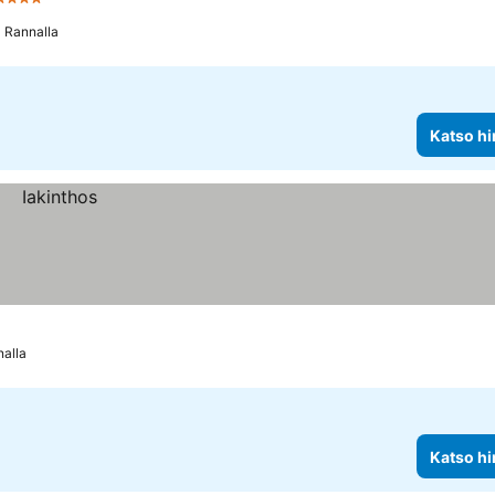
Tähtiluokitus
Rannalla
Katso hi
alla
Katso hi