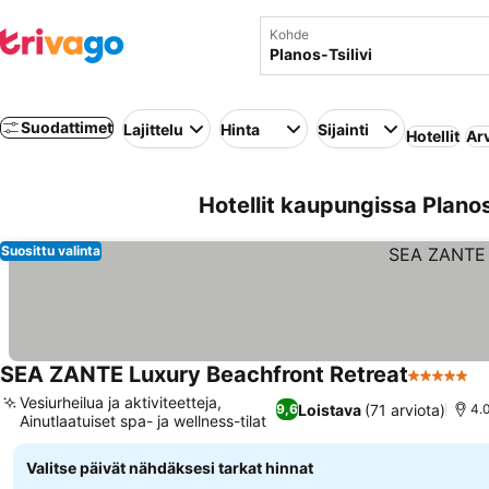
Kohde
Suodattimet
Lajittelu
Hinta
Sijainti
Hotellit
Ar
Hotellit kaupungissa Planos-
Suosittu valinta
SEA ZANTE Luxury Beachfront Retreat
5 Tähtiluo
Vesiurheilua ja aktiviteetteja,
Loistava
(71 arviota)
9,6
4.
Ainutlaatuiset spa- ja wellness-tilat
Valitse päivät nähdäksesi tarkat hinnat