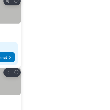
Lisää suosikkeihin
Jaa
nnat
Lisää suosikkeihin
Jaa