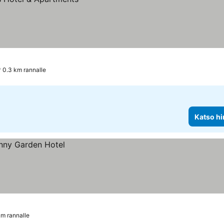
0.3 km rannalle
Katso hi
km rannalle