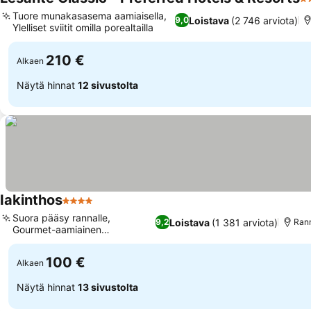
5 
Tuore munakasasema aamiaisella,
Loistava
(2 746 arviota)
9,0
Ylelliset sviitit omilla porealtailla
210 €
Alkaen
Näytä hinnat
12 sivustolta
Iakinthos
4 Tähtiluokitus
Suora pääsy rannalle,
Loistava
(1 381 arviota)
9,2
Rann
Gourmet-aamiainen
tuoremehulla
100 €
Alkaen
Näytä hinnat
13 sivustolta