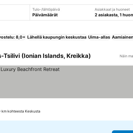
Tulo-/lähtöpäivä
Asiakkaat ja huoneet
Päivämäärät
2 asiakasta, 1 huo
vostelu: 8,0+
Lähellä kaupungin keskustaa
Uima-allas
Aamiainen 
Tsilivi (Ionian Islands, Kreikka)
Näin ma
kitus
0 km kohteesta Keskusta