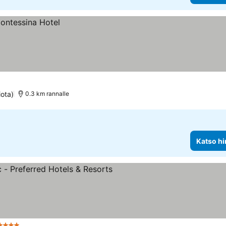
iota)
0.3 km rannalle
Katso hi