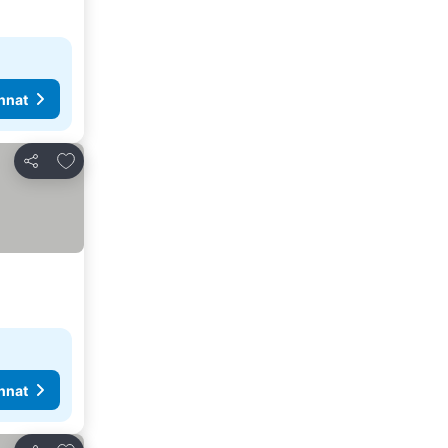
nnat
Lisää suosikkeihin
Jaa
nnat