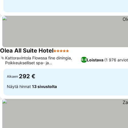
Olea All Suite Hotel
5 Tähtiluokitus
Kattoravintola Flowssa fine diningia,
Loistava
(1 976 arviot
9,6
Poikkeukselliset spa- ja
hyvinvointipalvelut
292 €
Alkaen
Näytä hinnat
13 sivustolta