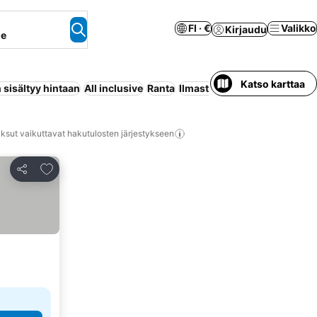
FI · €
Valikko
Kirjaudu
ne
Katso karttaa
sisältyy hintaan
All inclusive
Ranta
Ilmastointi
Lomakeskus
Huo
ksut vaikuttavat hakutulosten järjestykseen
Lisää suosikkeihin
Jaa