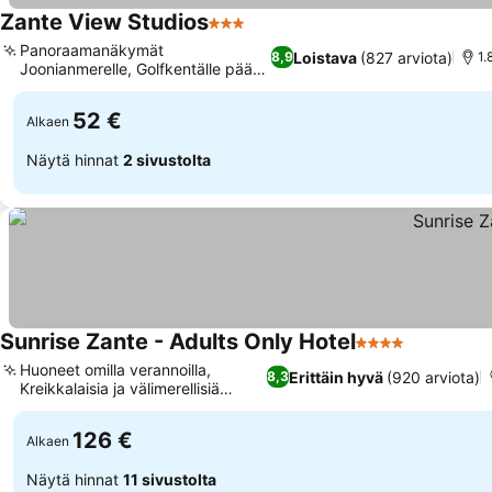
Zante View Studios
3 Tähtiluokitus
Panoraamanäkymät
Loistava
(827 arviota)
8,9
1.
Joonianmerelle, Golfkentälle pääsy
lähellä
52 €
Alkaen
Näytä hinnat
2 sivustolta
Sunrise Zante - Adults Only Hotel
4 Tähtiluokitus
Huoneet omilla verannoilla,
Erittäin hyvä
(920 arviota)
8,3
Kreikkalaisia ja välimerellisiä
herkkuja
126 €
Alkaen
Näytä hinnat
11 sivustolta