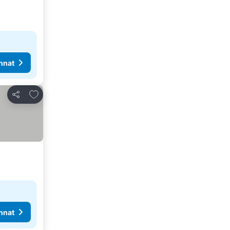
nnat
Lisää suosikkeihin
Jaa
nnat